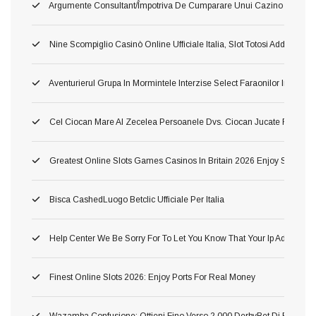
Argumente Consultant/împotriva De Cumparare Unui Cazino ?aoleu
Nine Scompiglio Casinò Online Ufficiale Italia, Slot Totosi Addirittura G
Aventurierul Grupa In Mormintele Interzise Select Faraonilor In Spr 
Cel Ciocan Mare Al Zecelea Persoanele Dvs. Ciocan Jucate Rămas 
Greatest Online Slots Games Casinos In Britain 2026 Enjoy Step T
Bisca CashedLuogo Betclic Ufficiale Per Italia
Help Center We Be Sorry For To Let You Know That Your Ip Address H
Finest Online Slots 2026: Enjoy Ports For Real Money
Wazamba Confusione: Ottieni Fino Verso 2 000 DerbyBet Di Bonus, 2