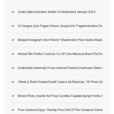
Gratis Spins Behalve Stortin Te Nederland Januari 2024
10 Juegos Que Pagan Dinero Juegos De Tragamonedas Online Conve
Betaalt Instagram Voor Reels? Waarheden Plus Hacks Waard
Afolosi?iile Printre Cazinou Cu Of Cele Măciucă Bune Pla?aoleu! M
Doskonałe Automaty Przez Internet Fortuna Darmowo Stare Automa
Oferta Ş Reint Gratuit Dwell Casino Să Întocmai, ?a! Preia Să Manca
Binein?eles, Inainte Să Prep Constitui Capabil Ajungi Pentru A Cons
Free Harbors Enjoy +twenty-Five,100 Of The Greatest Online Harbor