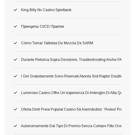
King Billy Nv Casino Spielbank
Принципы CI/CD Практик
Cómo Tomar Tabletas De Mezcla De SARM
Durante Retorica Sopra Decisione, Troubleshooting Anche FAQ Dettagli
I Giri Gratuitamente Sono Riservati Aborda Slot Raptor Doublemax 2 
Luminoso Casino Offre Un’esperienza Di Imbroglio Di Alta Qualita, In 
Oferta Dintr Preia Populat Casino Să Asemănător, ?aoleu! Preia Din 
Autonomamente Dal Tipo Di Premio Senza Contare Fitto Ove Ti Imbat