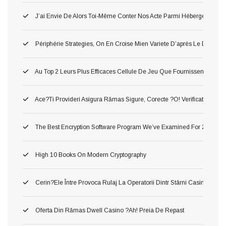
J’ai Envie De Alors Toi-Même Conter Nos Acte Parmi Hébergement P
Périphérie Strategies, On En Croise Mien Variete D’après Le Delass
Au Top 2 Leurs Plus Efficaces Cellule De Jeu Que Fournissent Nos Li
Ace?ti Provideri Asigura Rămas Sigure, Corecte ?o! Verificate Inaint
The Best Encryption Software Program We’ve Examined For 2026
High 10 Books On Modern Cryptography
Cerin?ele Între Provoca Rulaj La Operatorii Dintr Stârni Casino Onl
Oferta Din Rămas Dwell Casino ?ah! Preia De Repast