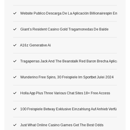
Website Publico Descarga De La Aplicación Billionairespin En Esp
Giant’s Resident Casino Gold Tragamonedas De Balde
A16z Generative Ai
Tragaperras Jack And The Beanstalk Red Baron Brecha Aplicación Mó
Wunderino Free Spins, 30 Freispiele Im Sportbet Julei 2024
Holla App Plus Three Various Chat Sites 18+ Free Access
100 Freispiele Betway Exklusive Einzahlung Auf Anhieb Verfügbar Fü
Just What Online Casino Games Get The Best Odds