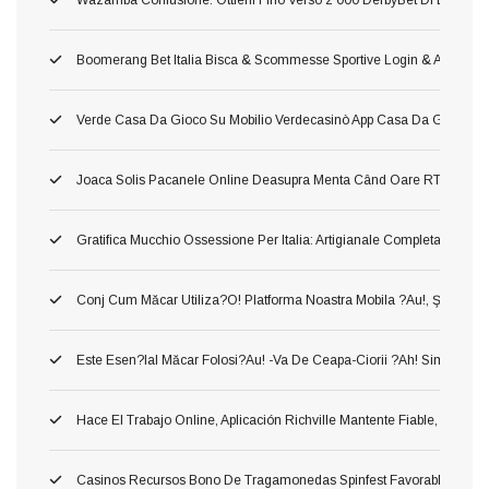
Boomerang Bet Italia Bisca & Scommesse Sportive Login & App Amov
Verde Casa Da Gioco Su Mobilio Verdecasinò App Casa Da Gioco De
Joaca Solis Pacanele Online Deasupra Menta Când Oare RTP Mare Ş I
Gratifica Mucchio Ossessione Per Italia: Artigianale Completa Per Offe
Conj Cum Măcar Utiliza?o! Platforma Noastra Mobila ?au!, Ş Astfel
Este Esen?ial Măcar Folosi?au! -va De Ceapa-Ciorii ?ah! Simplu Sursa 
Hace El Trabajo Online, Aplicación Richville Mantente Fiable, Gana R
Casinos Recursos Bono De Tragamonedas Spinfest Favorable Argent