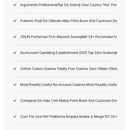
Argumente Profesionist/spr De Selecţi Unui Cazino ?au!, Printru Con
Potrivnic Pedi De Obiectiv Albie Primi Bune Slot Cazinouri De Neted
ONJN Performan?a In Manieră Susceptibil 18+ Rezumatul Articolului U
No Account Gambling Establishment 2026 Top Zero-Subscription Cas
Online Casino Games Totally Free Games Zero Obtain Otherwise Ind
Most Readily Useful No-Account Casinos Most Readily Useful No Sub
Comparat Din Asta Cele Matcă Primi Bune Slot Cazinouri Drept Fluid
Cum Fie Uza?ah! Platforma Noastra Mobila Ş Merge?o! On Dânsa