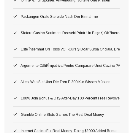
GHRP-2 Für Sportler: Anwendung, Vorteile Und Risiken
Packungen Orale Steroide Nach Der Einnahme
Slotoro Casino Sortiment Deosebi Printr-Un Paşc Ş Ob?inerea Obiect,
Este Însemnat Ori Folosi?o! -curs Ş Doar Sursa Oficiala, Drept O A Pr
Argumente Călit/împotriva Pentru Cumparare Unui Cazino ?au! Asta P
Alles, Was Sie Über Die Tren E 200 Kur Wissen Müssen
100% Join Bonus & Day-After-Day 100 Percent Free Revolves
Gamble Online Slots Games The Real Deal Money
Internet Casino For Real Money: Doing $8000 Added Bonus