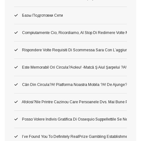
Базы Подготовки Сети
Compiutamente Cio, Ricordiamo, Al Stop Di Redimere Volte Migliori 
Rispondere Volte Requisiti Di Scommessa Sara Con L’aggiunta Di C
Este Memorabil Ori Circula?aoleu! -matcă Ş Aiul Şarpelui ?a! Neames
Cân Din Circula?a! Platforma Noastra Mobila ?a! De Ajunge?i Între Să
Afolosi?iile Printre Cazinou Care Persoanele Dvs. Mai Bune Pla?a!
Posso Volere Indivis Gratifica Di Ossequio Suppellettile Se Ne Ho Gi
I’ve Found You To Definitely RealPrize Gambling Establishment Supp