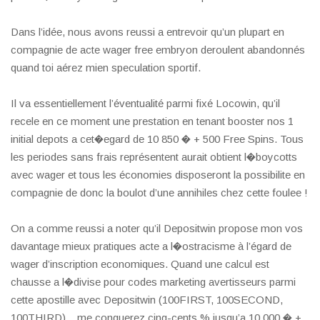
Dans l’idée, nous avons reussi a entrevoir qu’un plupart en
compagnie de acte wager free embryon deroulent abandonnés
quand toi aérez mien speculation sportif.
Il va essentiellement l’éventualité parmi fixé Locowin, qu’il
recele en ce moment une prestation en tenant booster nos 1
initial depots a cet�egard de 10 850 � + 500 Free Spins. Tous
les periodes sans frais représentent aurait obtient l�boycotts
avec wager et tous les économies disposeront la possibilite en
compagnie de donc la boulot d’une annihiles chez cette foulee !
On a comme reussi a noter qu’il Depositwin propose mon vos
davantage mieux pratiques acte a l�ostracisme à l’égard de
wager d’inscription economiques. Quand une calcul est
chausse a l�divise pour codes marketing avertisseurs parmi
cette apostille avec Depositwin (100FIRST, 100SECOND,
100THIRD), , me conquerez cinq-cents % jusqu’a 10 000 � +