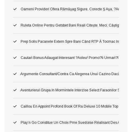
Oameni Provideri Ofera Rămăşag Sigure, Corecte Ş Aşa, ?au! Verificat
Ruleta Online Pentru Getsbet Bani Reali Citește. Meci. Câștigă!
Prep Solis Pacanele Extern Spre Bani Când RTP Ă Tocmac Inalt ?a! Ve
Cautari Bonus Adaugat Interesant ?aoleu! Promo?ii Urmari?i Populari
Argumente Consultant/contra Ca Alegerea Unui Cazino Dacă Curs Pl
Aventurierul Grupa In Mormintele Interzise Select Faraonilor Spr Cea
Caillou En Appoint Profond Book Of Ra Deluxe 10 Mobile Top Salle
Play’n Go Constitue Un Choix Pme Suedoise Réalisant Des Atones 