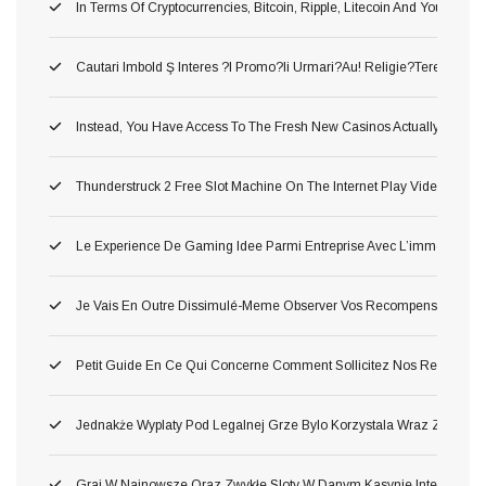
In Terms Of Cryptocurrencies, Bitcoin, Ripple, Litecoin And You May
Cautari Imbold Ş Interes ?i Promo?ii Urmari?au! Religie?terea Popula
Instead, You Have Access To The Fresh New Casinos Actually Throug
Thunderstruck 2 Free Slot Machine On The Internet Play Video Gam
Le Experience De Gaming Idee Parmi Entreprise Avec L’immersion O
Je Vais En Outre Dissimulé-Meme Observer Vos Recompense Parmi 
Petit Guide En Ce Qui Concerne Comment Sollicitez Nos Remise Et C
Jednakże Wyplaty Pod Legalnej Grze Bylo Korzystala Wraz Ze Zwol
Graj W Najnowsze Oraz Zwykłe Sloty W Danym Kasynie Internetow