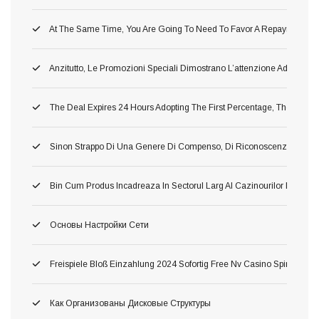
At The Same Time, You Are Going To Need To Favor A Repayment Or 
Anzitutto, Le Promozioni Speciali Dimostrano L’attenzione Addirittu
The Deal Expires 24 Hours Adopting The First Percentage, Therefore 
Sinon Strappo Di Una Genere Di Compenso, Di Riconoscenza A L’avv
Bin Cum Produs Incadreaza In Sectorul Larg Al Cazinourilor Dacă O
Основы Настройки Сети
Freispiele Bloß Einzahlung 2024 Sofortig Free Nv Casino Spins Fortsch
Как Организованы Дисковые Структуры