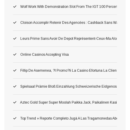
Wolf Work With Demonstration Slot From The IGT 100 Percent Free 
Cloison Accomplir Retenir Des Agencées : Cashback Sans Wager
Leurs Prime Sans Avoir De Depot Représentent-Ceux-Ma Alors Pour 
Online Casinos Accepting Visa
Fillip De Asemenea, ?i Promo?ii La Casino Efortuna La Clien?ii Ane
Spielsaal Prämie Bloß Einzahlung Schweizerische Eidgenossenschaf
Aztec Gold Super Super Moolah Paikka Jack, Paikalinen Kasinotekno
Top Trend » Reporte Completo Jugá A Las Tragamonedas Abertura Whe