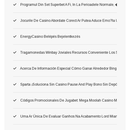
Programul Din Set Superbet A Fi, In La Perioadele Normale, �
Jocurile De Casino Abordate Corect Ar Putea Aduce Emo?ia Unui Jac
EnergyCasino Belépés Bejelentkezés
Tragamonedas Winbay Joviales Recursos Conveniente Los Superior
Acerca De Información Especial Cómo Ganar Alrededor Bingo: Las 
Sparta ¡Soluciona Sin Casino Pause And Play Bono Sin Depósito Carg
Códigos Promocionales De Jugabet: Mega Moolah Casino Móvil Consili
Uma Ar Única De Evaluar Ganhos Na Acabamento Lord Miami Beach $