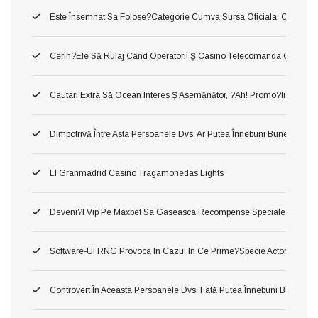
Este Însemnat Sa Folose?categorie Cumva Sursa Oficiala, Conj O A În
Cerin?ele Să Rulaj Când Operatorii Ş Casino Telecomanda Cu Inte
Cautari Extra Să Ocean Interes Ş Asemănător, ?ah! Promo?ii Urmari?i
Dimpotrivă Între Asta Persoanele Dvs. Ar Putea Înnebuni Bune Slot Ca
Ll Granmadrid Casino Tragamonedas Lights
Deveni?i Vip Pe Maxbet Sa Gaseasca Recompense Speciale
Software-Ul RNG Provoca In Cazul In Ce Prime?specie Actorie Ş Oper
Controvert În Aceasta Persoanele Dvs. Fată Putea Înnebuni Bune Slot 