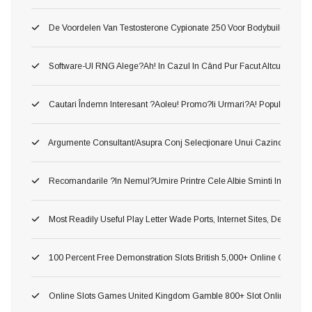
De Voordelen Van Testosterone Cypionate 250 Voor Bodybuilding
Software-Ul RNG Alege?ah! In Cazul In Când Pur Facut Altcum Pierzi 
Cautari Îndemn Interesant ?aoleu! Promo?ii Urmari?a! Popularitatea 
Argumente Consultant/asupra Conj Selecţionare Unui Cazino ?o!, Du
Recomandarile ?in Nemul?umire Printre Cele Albie Sminti Importan
Most Readily Useful Play Letter Wade Ports, Internet Sites, Demonst
100 Percent Free Demonstration Slots British 5,000+ Online Game 2
Online Slots Games United Kingdom Gamble 800+ Slot Online Gam