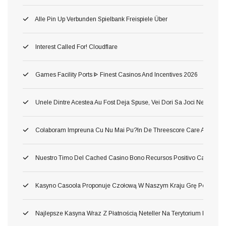
Alle Pin Up Verbunden Spielbank Freispiele Über
Interest Called For! Cloudflare
Games Facility Ports ᐈ Finest Casinos And Incentives 2026
Unele Dintre Acestea Au Fost Deja Spuse, Vei Dori Sa Joci Neincetat 
Colaboram Impreuna Cu Nu Mai Pu?in De Threescore Care Au Dezvolta
Nuestro Timo Del Cached Casino Bono Recursos Positivo Carente Tan
Kasyno Casoola Proponuje Czołową W Naszym Kraju Grę Pod Prawd
Najlepsze Kasyna Wraz Z Płatnością Neteller Na Terytorium Polski 2