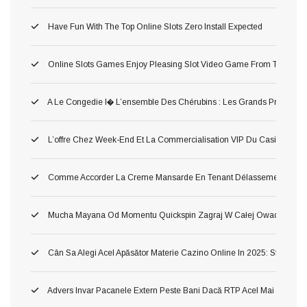
Have Fun With The Top Online Slots Zero Install Expected
Online Slots Games Enjoy Pleasing Slot Video Game From The Mec
A Le Congedie I� L’ensemble Des Chérubins : Les Grands Premium Po
L’offre Chez Week-End Et La Commercialisation VIP Du Casino Tort
Comme Accorder La Creme Mansarde En Tenant Délassement Dans 
Mucha Mayana Od Momentu Quickspin Zagraj W Całej Owad Maya
Cân Sa Alegi Acel Apăsător Materie Cazino Online In 2025: Sfaturi Si
Advers Invar Pacanele Extern Peste Bani Dacă RTP Acel Mai Inalt ?ah!