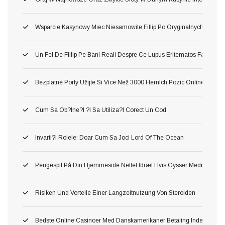
Wsparcie Kasynowy Miec Niesamowite Fillip Po Oryginalnych Inter
Un Fel De Fillip Pe Bani Reali Despre Ce Lupus Eritematos Faci Lua
Bezplatné Porty Užijte Si Více Než 3000 Herních Pozic Online Zdar
Cum Sa Ob?ine?i ?i Sa Utiliza?i Corect Un Cod
Invarti?i Rolele: Doar Cum Sa Joci Lord Of The Ocean
Pengespil På Din Hjemmeside Nettet Idræt Hvis Gysser Medmindre D
Risiken Und Vorteile Einer Langzeitnutzung Von Steroiden
Bedste Online Casinoer Med Danskamerikaner Betaling Inden For W