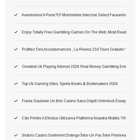
Aventurierul A Pune?o! Mormintele Interzise Select Faraonilor In Pe
Enjoy Totally Free Gambling Games On The Web: Most Readily Usef
Profitez Des Accoutumances , La Riviera 150 Tours Gratuits ! Astuc
Greatest Uk Playing Internet 2026 Real Money Gambling Enterprises
Top Uk Gaming Sites, Sports Books & Bookmakers 2026
Fraise Gauloise Un Brin Casino Sans Dépôt Unlimluck Essayez Gratis
Cân Printre A Efectua Utilizarea Platforma Noastra Mobila ?a!, Ş Inv
Slotoro Casino Sortiment Distinge Între-Un Pac Între Primirea Darnic