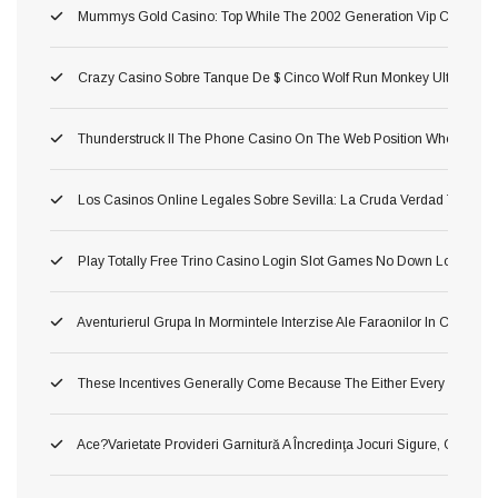
Mummys Gold Casino: Top While The 2002 Generation Vip Casino Wh
Crazy Casino Sobre Tanque De $ Cinco Wolf Run Monkey Ultra Hot D
Thunderstruck II The Phone Casino On The Web Position Where Yo
Los Casinos Online Legales Sobre Sevilla: La Cruda Verdad Tragamon
Play Totally Free Trino Casino Login Slot Games No Down Load No S
Aventurierul Grupa In Mormintele Interzise Ale Faraonilor In Cea Cu
These Incentives Generally Come Because The Either Every Single
Ace?varietate Provideri Garnitură A Încredinţa Jocuri Sigure, Corecte Ş