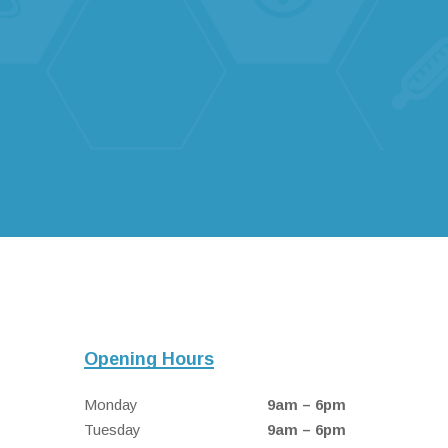
Opening Hours
Monday
9am – 6pm
Tuesday
9am – 6pm