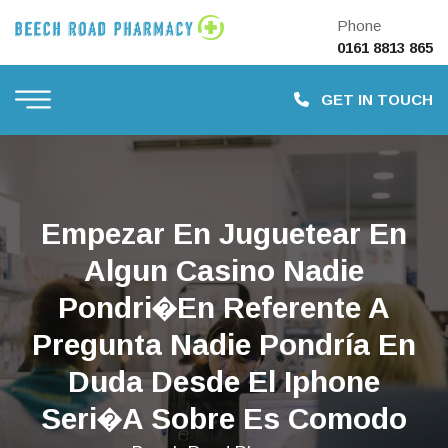
Phone
0161 8813 865
GET IN TOUCH
Empezar En Juguetear En
Algun Casino Nadie
Pondri�en Referente A
Pregunta Nadie Pondrí­a En
Duda Desde El Iphone
Seri�a Sobre Es Comodo