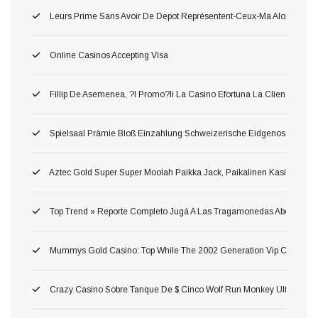
Leurs Prime Sans Avoir De Depot Représentent-Ceux-Ma Alors Pour 
Online Casinos Accepting Visa
Fillip De Asemenea, ?i Promo?ii La Casino Efortuna La Clien?ii Ane
Spielsaal Prämie Bloß Einzahlung Schweizerische Eidgenossenschaf
Aztec Gold Super Super Moolah Paikka Jack, Paikalinen Kasinotekno
Top Trend » Reporte Completo Jugá A Las Tragamonedas Abertura Whe
Mummys Gold Casino: Top While The 2002 Generation Vip Casino Wh
Crazy Casino Sobre Tanque De $ Cinco Wolf Run Monkey Ultra Hot D