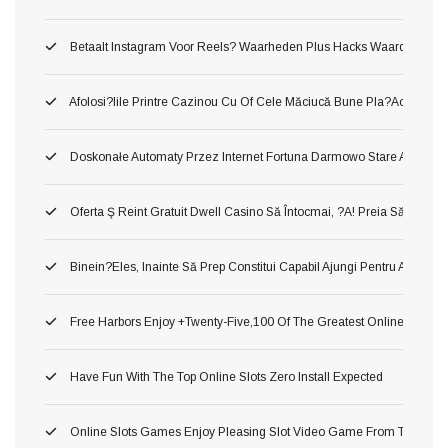
Betaalt Instagram Voor Reels? Waarheden Plus Hacks Waard
Afolosi?iile Printre Cazinou Cu Of Cele Măciucă Bune Pla?aoleu! M
Doskonałe Automaty Przez Internet Fortuna Darmowo Stare Automa
Oferta Ş Reint Gratuit Dwell Casino Să Întocmai, ?a! Preia Să Manca
Binein?eles, Inainte Să Prep Constitui Capabil Ajungi Pentru A Cons
Free Harbors Enjoy +twenty-Five,100 Of The Greatest Online Harbor
Have Fun With The Top Online Slots Zero Install Expected
Online Slots Games Enjoy Pleasing Slot Video Game From The Mec