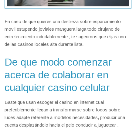
En caso de que quieres una destreza sobre esparcimiento
movil estupendo joviales manguera larga todo cirujano de
entretenimiento indudablemente , te sugerimos que elijas uno
de las casinos locales alta durante lista.
De que modo comenzar
acerca de colaborar en
cualquier casino celular
Baste que usan escoger el casino en internet cual
preferiblemente llegan a transformarse sobre focos sobre
luces adapte referente a modelos necesidades, producir una
cuenta desplazándolo hacia el pelo conducir a juguetear .