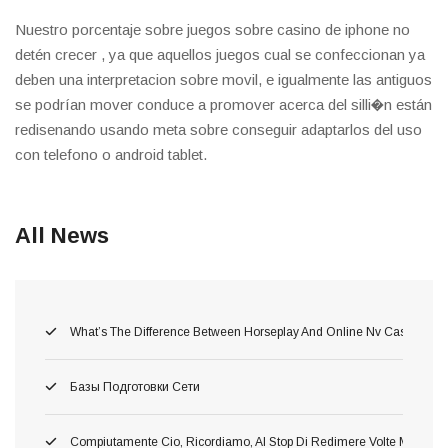
Nuestro porcentaje sobre juegos sobre casino de iphone no
detén crecer , ya que aquellos juegos cual se confeccionan ya
deben una interpretacion sobre movil, e igualmente las antiguos
se podrí­an mover conduce a promover acerca del silli�n están
redisenando usando meta sobre conseguir adaptarlos del uso
con telefono o android tablet.
All News
What’s The Difference Between Horseplay And Online Nv Casino Gam
Базы Подготовки Сети
Compiutamente Cio, Ricordiamo, Al Stop Di Redimere Volte Migliori 