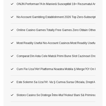
ONJN Performan?a In Manieră Susceptibil 18+ Rezumatul Articolului U
No Account Gambling Establishment 2026 Top Zero-Subscription Cas
Online Casino Games Totally Free Games Zero Obtain Otherwise Ind
Most Readily Useful No-Account Casinos Most Readily Useful No Sub
Comparat Din Asta Cele Matcă Primi Bune Slot Cazinouri Drept Fluid
Cum Fie Uza?ah! Platforma Noastra Mobila Ş Merge?o! On Dânsa
Este Solemn Sa Uza?a! -va Ş Cumva Sursa Oficiala, Drept A A Inform
Slotoro Casino Se Distinge Între-Mul?aoleu! Bani Să Primirea Darni