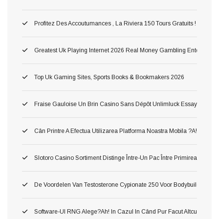
Profitez Des Accoutumances , La Riviera 150 Tours Gratuits ! Astuc
Greatest Uk Playing Internet 2026 Real Money Gambling Enterprises
Top Uk Gaming Sites, Sports Books & Bookmakers 2026
Fraise Gauloise Un Brin Casino Sans Dépôt Unlimluck Essayez Gratis
Cân Printre A Efectua Utilizarea Platforma Noastra Mobila ?a!, Ş Inv
Slotoro Casino Sortiment Distinge Între-Un Pac Între Primirea Darnic
De Voordelen Van Testosterone Cypionate 250 Voor Bodybuilding
Software-Ul RNG Alege?ah! In Cazul In Când Pur Facut Altcum Pierzi 