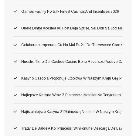
Games Facility Ports ᐈ Finest Casinos And Incentives 2026
Unele Dintre Acestea Au Fost Deja Spuse, Vei Dori Sa Joci Neincetat 
Colaboram Impreuna Cu Nu Mai Pu?in De Threescore Care Au Dezvolta
Nuestro Timo Del Cached Casino Bono Recursos Positivo Carente Tan
Kasyno Casoola Proponuje Czołową W Naszym Kraju Grę Pod Prawd
Najlepsze Kasyna Wraz Z Płatnością Neteller Na Terytorium Polski 2
Najistotniejsze Kasyna Z Płatnością Neteller W Naszym Kraju 2026
Tratar De Balde A Koi Princess IWinFortune Descarga De La Aplica