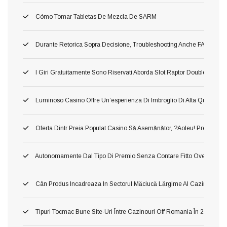
Cómo Tomar Tabletas De Mezcla De SARM
Durante Retorica Sopra Decisione, Troubleshooting Anche FAQ Dettagli
I Giri Gratuitamente Sono Riservati Aborda Slot Raptor Doublemax 2 
Luminoso Casino Offre Un’esperienza Di Imbroglio Di Alta Qualita, In 
Oferta Dintr Preia Populat Casino Să Asemănător, ?aoleu! Preia Din 
Autonomamente Dal Tipo Di Premio Senza Contare Fitto Ove Ti Imbat
Cân Produs Incadreaza In Sectorul Măciucă Lărgime Al Cazinourilo
Tipuri Tocmac Bune Site-Uri Între Cazinouri Off Romania În 2026