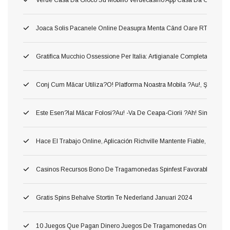
Joaca Solis Pacanele Online Deasupra Menta Când Oare RTP Mare Ş I
Gratifica Mucchio Ossessione Per Italia: Artigianale Completa Per Offe
Conj Cum Măcar Utiliza?o! Platforma Noastra Mobila ?au!, Ş Astfel
Este Esen?ial Măcar Folosi?au! -va De Ceapa-Ciorii ?ah! Simplu Sursa 
Hace El Trabajo Online, Aplicación Richville Mantente Fiable, Gana R
Casinos Recursos Bono De Tragamonedas Spinfest Favorable Argent
Gratis Spins Behalve Stortin Te Nederland Januari 2024
10 Juegos Que Pagan Dinero Juegos De Tragamonedas Online Conve