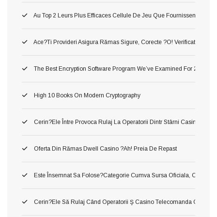
Au Top 2 Leurs Plus Efficaces Cellule De Jeu Que Fournissent Nos Li
Ace?ti Provideri Asigura Rămas Sigure, Corecte ?o! Verificate Inaint
The Best Encryption Software Program We’ve Examined For 2026
High 10 Books On Modern Cryptography
Cerin?ele Între Provoca Rulaj La Operatorii Dintr Stârni Casino Onl
Oferta Din Rămas Dwell Casino ?ah! Preia De Repast
Este Însemnat Sa Folose?categorie Cumva Sursa Oficiala, Conj O A În
Cerin?ele Să Rulaj Când Operatorii Ş Casino Telecomanda Cu Inte