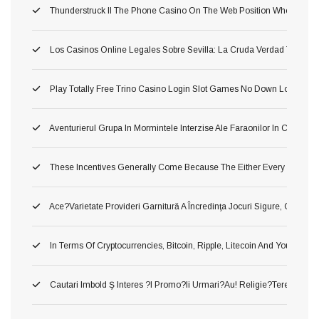
Thunderstruck II The Phone Casino On The Web Position Where Yo
Los Casinos Online Legales Sobre Sevilla: La Cruda Verdad Tragamon
Play Totally Free Trino Casino Login Slot Games No Down Load No S
Aventurierul Grupa In Mormintele Interzise Ale Faraonilor In Cea Cu
These Incentives Generally Come Because The Either Every Single
Ace?varietate Provideri Garnitură A Încredinţa Jocuri Sigure, Corecte Ş
In Terms Of Cryptocurrencies, Bitcoin, Ripple, Litecoin And You May
Cautari Imbold Ş Interes ?i Promo?ii Urmari?au! Religie?terea Popula