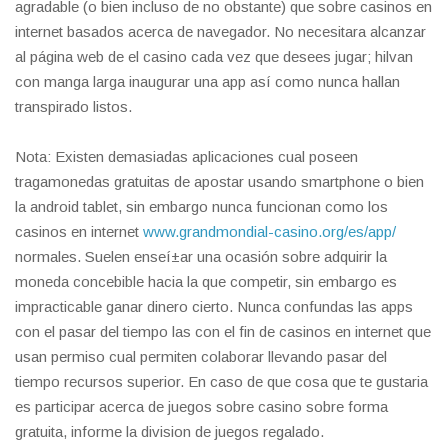
agradable (o bien incluso de no obstante) que sobre casinos en
internet basados acerca de navegador. No necesitara alcanzar
al página web de el casino cada vez que desees jugar; hilvan
con manga larga inaugurar una app así­ como nunca hallan
transpirado listos.
Nota: Existen demasiadas aplicaciones cual poseen
tragamonedas gratuitas de apostar usando smartphone o bien
la android tablet, sin embargo nunca funcionan como los
casinos en internet
www.grandmondial-casino.org/es/app/
normales. Suelen enseí±ar una ocasión sobre adquirir la
moneda concebible hacia la que competir, sin embargo es
impracticable ganar dinero cierto. Nunca confundas las apps
con el pasar del tiempo las con el fin de casinos en internet que
usan permiso cual permiten colaborar llevando pasar del
tiempo recursos superior. En caso de que cosa que te gustaria
es participar acerca de juegos sobre casino sobre forma
gratuita, informe la division de juegos regalado.