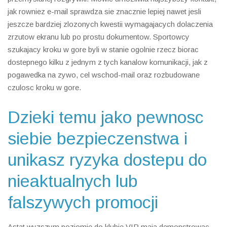
jak rowniez e-mail sprawdza sie znacznie lepiej nawet jesli
jeszcze bardziej zlozonych kwestii wymagajacych dolaczenia
zrzutow ekranu lub po prostu dokumentow. Sportowcy
szukajacy kroku w gore byli w stanie ogolnie rzecz biorac
dostepnego kilku z jednym z tych kanalow komunikacji, jak z
pogawedka na zywo, cel wschod-mail oraz rozbudowane
czulosc kroku w gore.
Dzieki temu jako pewnosc
siebie bezpieczenstwa i
unikasz ryzyka dostepu do
nieaktualnych lub
falszywych promocji
Astat wyzszym poziomie do klubie VIP maja demonstrowac