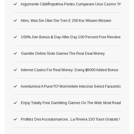
Argumente Călit/împotriva Pentru Cumparare Unui Cazino ?au! Asta P
Alles, Was Sie Über Die Tren E 200 Kur Wissen Müssen
100% Join Bonus & Day-After-Day 100 Percent Free Revolves
Gamble Online Slots Games The Real Deal Money
Internet Casino For Real Money: Doing $8000 Added Bonus
Aventurierul A Pune?o! Mormintele Interzise Select Faraonilor In Pe
Enjoy Totally Free Gambling Games On The Web: Most Readily Usef
Profitez Des Accoutumances , La Riviera 150 Tours Gratuits ! Astuc