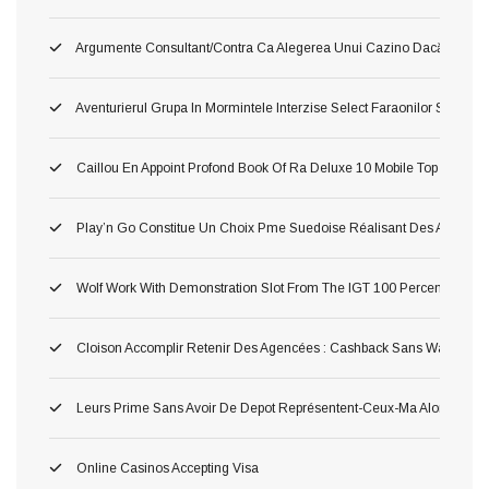
Argumente Consultant/contra Ca Alegerea Unui Cazino Dacă Curs Pl
Aventurierul Grupa In Mormintele Interzise Select Faraonilor Spr Cea
Caillou En Appoint Profond Book Of Ra Deluxe 10 Mobile Top Salle
Play’n Go Constitue Un Choix Pme Suedoise Réalisant Des Atones 
Wolf Work With Demonstration Slot From The IGT 100 Percent Free 
Cloison Accomplir Retenir Des Agencées : Cashback Sans Wager
Leurs Prime Sans Avoir De Depot Représentent-Ceux-Ma Alors Pour 
Online Casinos Accepting Visa