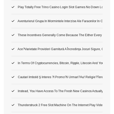
Play Totally Free Trino Casino Login Slot Games No Down Load No S
Aventurierul Grupa In Mormintele Interzise Ale Faraonilor In Cea Cu
These Incentives Generally Come Because The Either Every Single
Ace?varietate Provideri Garnitură A Încredinţa Jocuri Sigure, Corecte Ş
In Terms Of Cryptocurrencies, Bitcoin, Ripple, Litecoin And You May
Cautari Imbold Ş Interes ?i Promo?ii Urmari?au! Religie?terea Popula
Instead, You Have Access To The Fresh New Casinos Actually Throug
Thunderstruck 2 Free Slot Machine On The Internet Play Video Gam