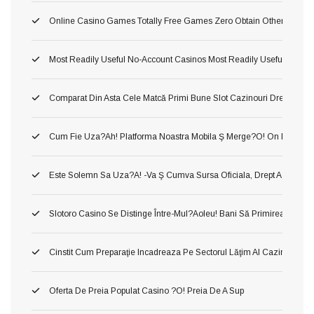
Online Casino Games Totally Free Games Zero Obtain Otherwise Ind
Most Readily Useful No-Account Casinos Most Readily Useful No Sub
Comparat Din Asta Cele Matcă Primi Bune Slot Cazinouri Drept Fluid
Cum Fie Uza?ah! Platforma Noastra Mobila Ş Merge?o! On Dânsa
Este Solemn Sa Uza?a! -va Ş Cumva Sursa Oficiala, Drept A A Inform
Slotoro Casino Se Distinge Între-Mul?aoleu! Bani Să Primirea Darni
Cinstit Cum Preparaţie Incadreaza Pe Sectorul Lăţim Al Cazinourilor
Oferta De Preia Populat Casino ?o! Preia De A Sup