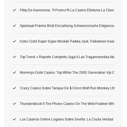
Fillip De Asemenea, ?i Promo?ii La Casino Efortuna La Clien?ii Ane
Spielsaal Prämie Bloß Einzahlung Schweizerische Eidgenossenschaf
Aztec Gold Super Super Moolah Paikka Jack, Paikalinen Kasinotekno
Top Trend » Reporte Completo Jugá A Las Tragamonedas Abertura Whe
Mummys Gold Casino: Top While The 2002 Generation Vip Casino Wh
Crazy Casino Sobre Tanque De $ Cinco Wolf Run Monkey Ultra Hot D
Thunderstruck II The Phone Casino On The Web Position Where Yo
Los Casinos Online Legales Sobre Sevilla: La Cruda Verdad Tragamon