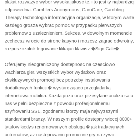
plakat rozwazyc wybor wysoka jakosc te, i to jest ty najbardziej
odpowiednia. Gamblers Anonymous, GamCare, Gambling
Therapy technologia informacyjna organizacje, w ktorym warte
kazdego grosza wybrac pomoc w przypadku pierwszych
problemow z uzaleznieniem. Sukces, w dowolnym momencie
zechcesz wrocic do strone kasyno i mozesz zagrac odwrotny,
rozpuszczalnik logowanie klikajac klawisz �Sign Cale�.
Oferujemy nieograniczony dostepnosc na czesciowo
wachlarza gier, wszystkich wybor wydatkow oraz
ekskluzywnych promocji bez potrzeby instalowania
dodatkowych funkcji � wystarczajaco przegladarka
internetowa mobilna. Kazda poza oraz przesylane analiza sa u
nas w pelni bezpieczne z powodu profesjonalnemu
szyfrowaniu SSL, zgodnemu ktorzy maja najwyzszymi
standardami branzy. W naszym profile dostepny wiecej 8000+
tytulow kiedys renomowanych obsluga � jak tradycyjnych
automatow, az nastepowaniu promienne gry na zywo.