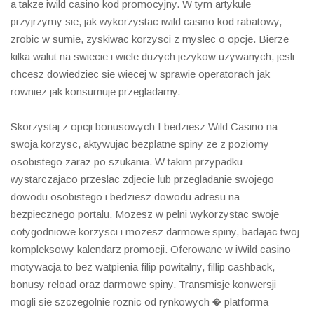
a takze iwild casino kod promocyjny. W tym artykule
przyjrzymy sie, jak wykorzystac iwild casino kod rabatowy,
zrobic w sumie, zyskiwac korzysci z myslec o opcje. Bierze
kilka walut na swiecie i wiele duzych jezykow uzywanych, jesli
chcesz dowiedziec sie wiecej w sprawie operatorach jak
rowniez jak konsumuje przegladamy.
Skorzystaj z opcji bonusowych I bedziesz Wild Casino na
swoja korzysc, aktywujac bezplatne spiny ze z poziomy
osobistego zaraz po szukania. W takim przypadku
wystarczajaco przeslac zdjecie lub przegladanie swojego
dowodu osobistego i bedziesz dowodu adresu na
bezpiecznego portalu. Mozesz w pelni wykorzystac swoje
cotygodniowe korzysci i mozesz darmowe spiny, badajac twoj
kompleksowy kalendarz promocji. Oferowane w iWild casino
motywacja to bez watpienia filip powitalny, fillip cashback,
bonusy reload oraz darmowe spiny. Transmisje konwersji
mogli sie szczegolnie roznic od rynkowych � platforma