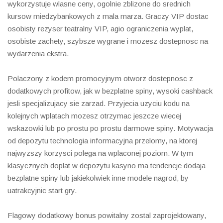
wykorzystuje wlasne ceny, ogolnie zblizone do srednich
kursow miedzybankowych z mala marza. Graczy VIP dostac
osobisty rezyser teatralny VIP, agio ograniczenia wyplat,
osobiste zachety, szybsze wygrane i mozesz dostepnosc na
wydarzenia ekstra.
Polaczony z kodem promocyjnym otworz dostepnosc z
dodatkowych profitow, jak w bezplatne spiny, wysoki cashback
jesli specjalizujacy sie zarzad. Przyjecia uzyciu kodu na
kolejnych wplatach mozesz otrzymac jeszcze wiecej
wskazowki lub po prostu po prostu darmowe spiny. Motywacja
od depozytu technologia informacyjna przelomy, na ktorej
najwyzszy korzysci polega na wplaconej poziom. W tym
klasycznych doplat w depozytu kasyno ma tendencje dodaja
bezplatne spiny lub jakiekolwiek inne modele nagrod, by
uatrakcyjnic start gry.
Flagowy dodatkowy bonus powitalny zostal zaprojektowany,