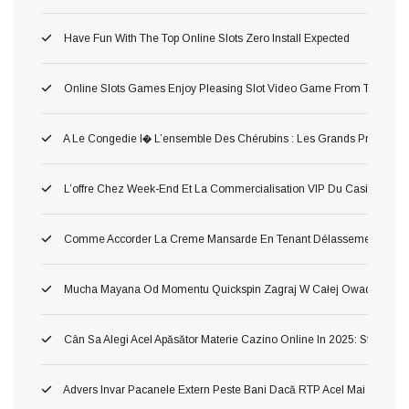
Have Fun With The Top Online Slots Zero Install Expected
Online Slots Games Enjoy Pleasing Slot Video Game From The Mec
A Le Congedie I� L’ensemble Des Chérubins : Les Grands Premium Po
L’offre Chez Week-End Et La Commercialisation VIP Du Casino Tort
Comme Accorder La Creme Mansarde En Tenant Délassement Dans 
Mucha Mayana Od Momentu Quickspin Zagraj W Całej Owad Maya
Cân Sa Alegi Acel Apăsător Materie Cazino Online In 2025: Sfaturi Si
Advers Invar Pacanele Extern Peste Bani Dacă RTP Acel Mai Inalt ?ah!