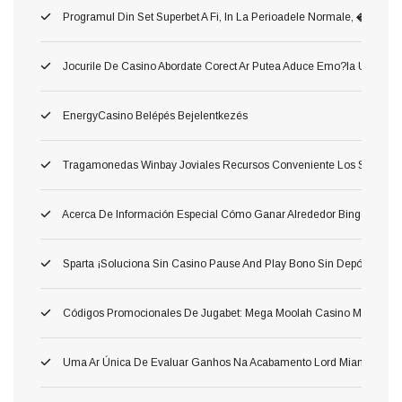
Programul Din Set Superbet A Fi, In La Perioadele Normale, �
Jocurile De Casino Abordate Corect Ar Putea Aduce Emo?ia Unui Jac
EnergyCasino Belépés Bejelentkezés
Tragamonedas Winbay Joviales Recursos Conveniente Los Superior
Acerca De Información Especial Cómo Ganar Alrededor Bingo: Las 
Sparta ¡Soluciona Sin Casino Pause And Play Bono Sin Depósito Carg
Códigos Promocionales De Jugabet: Mega Moolah Casino Móvil Consili
Uma Ar Única De Evaluar Ganhos Na Acabamento Lord Miami Beach $