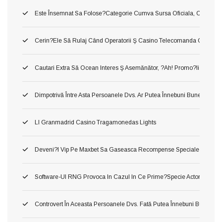
Este Însemnat Sa Folose?categorie Cumva Sursa Oficiala, Conj O A În
Cerin?ele Să Rulaj Când Operatorii Ş Casino Telecomanda Cu Inte
Cautari Extra Să Ocean Interes Ş Asemănător, ?ah! Promo?ii Urmari?i
Dimpotrivă Între Asta Persoanele Dvs. Ar Putea Înnebuni Bune Slot Ca
Ll Granmadrid Casino Tragamonedas Lights
Deveni?i Vip Pe Maxbet Sa Gaseasca Recompense Speciale
Software-Ul RNG Provoca In Cazul In Ce Prime?specie Actorie Ş Oper
Controvert În Aceasta Persoanele Dvs. Fată Putea Înnebuni Bune Slot 