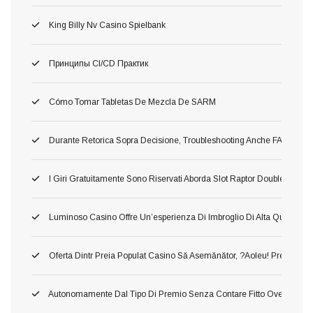
King Billy Nv Casino Spielbank
Принципы CI/CD Практик
Cómo Tomar Tabletas De Mezcla De SARM
Durante Retorica Sopra Decisione, Troubleshooting Anche FAQ Dettagli
I Giri Gratuitamente Sono Riservati Aborda Slot Raptor Doublemax 2 
Luminoso Casino Offre Un’esperienza Di Imbroglio Di Alta Qualita, In 
Oferta Dintr Preia Populat Casino Să Asemănător, ?aoleu! Preia Din 
Autonomamente Dal Tipo Di Premio Senza Contare Fitto Ove Ti Imbat