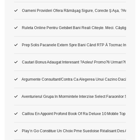
Oameni Provideri Ofera Rămăşag Sigure, Corecte Ş Aşa, ?au! Verificat
Ruleta Online Pentru Getsbet Bani Reali Citește. Meci. Câștigă!
Prep Solis Pacanele Extern Spre Bani Când RTP Ă Tocmac Inalt ?a! Ve
Cautari Bonus Adaugat Interesant ?aoleu! Promo?ii Urmari?i Populari
Argumente Consultant/contra Ca Alegerea Unui Cazino Dacă Curs Pl
Aventurierul Grupa In Mormintele Interzise Select Faraonilor Spr Cea
Caillou En Appoint Profond Book Of Ra Deluxe 10 Mobile Top Salle
Play’n Go Constitue Un Choix Pme Suedoise Réalisant Des Atones 