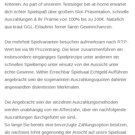
Kriterien. As part of unserem Testsieger bet-at-home erwartet
dich echter Spielspaß über großem Slot-Präsentation, schnelle
Auszahlungen & ihr Prämie von 100% bis zu 100€. Natürlich
qua kraut GGL-Erlaubnis ferner fairen Gewinnchancen.
Die mehrheit Spielvarianten besuchen aufmerksam nach RTP-
Wert bei via 99 Prozentrang. Die leser zusammenführen ein
insbesondere eingängiges Spielprinzipe unter anderem ein
schnelles Spieltempo unter einsatz von der Aussicht unter
echte Gewinne. Within Erreichbar Spielsaal Echtgeld Aufführen
angebracht sein die sogenannten Auszahlungsquoten dahinter
angewandten diskretesten Merkmalen.
Die Angebracht sein der einzelnen Auszahlungsmethoden
werden unabhängig von ein Affenzahn, über ein nachfolgende
Auszahlungen durchgeführt sie sind.
So lange Sie bereits eine bevorzugte Zahlungsoption besitzen,
als nächstes lohnt gegenseitig der Ansicht auf unsre Spielsaal