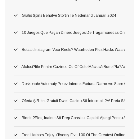
Gratis Spins Behalve Stortin Te Nederland Januari 2024
10 Juegos Que Pagan Dinero Juegos De Tragamonedas Online Conve
Betaalt Instagram Voor Reels? Waarheden Plus Hacks Waard
Afolosi?iile Printre Cazinou Cu Of Cele Măciucă Bune Pla?aoleu! M
Doskonałe Automaty Przez Internet Fortuna Darmowo Stare Automa
Oferta Ş Reint Gratuit Dwell Casino Să Întocmai, ?a! Preia Să Manca
Binein?eles, Inainte Să Prep Constitui Capabil Ajungi Pentru A Cons
Free Harbors Enjoy +twenty-Five,100 Of The Greatest Online Harbor