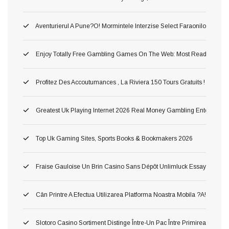
Aventurierul A Pune?o! Mormintele Interzise Select Faraonilor In Pe
Enjoy Totally Free Gambling Games On The Web: Most Readily Usef
Profitez Des Accoutumances , La Riviera 150 Tours Gratuits ! Astuc
Greatest Uk Playing Internet 2026 Real Money Gambling Enterprises
Top Uk Gaming Sites, Sports Books & Bookmakers 2026
Fraise Gauloise Un Brin Casino Sans Dépôt Unlimluck Essayez Gratis
Cân Printre A Efectua Utilizarea Platforma Noastra Mobila ?a!, Ş Inv
Slotoro Casino Sortiment Distinge Între-Un Pac Între Primirea Darnic