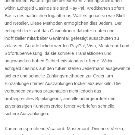
unterbinden. Nachfolgende beliebtesten Zahlungsmethoden
within Echtgeld Casinos sie sind PayPal, Kreditkarten sofern
Basis des natürlichen logarithmus-Wallets genau so wie Skrill
und Neteller. Diese Methoden ermöglichen dies Jedem, Der
echtgeld direkt auf das Casinokonto dahinter routen und
inoffizieller mitarbeiter Gewinnfall gefestigt ausschütten zu
zulassen. Gerade beliebt werden PayPal, Visa, Mastercard und
Sofortüberweisung, da sie schnelle Transaktionen und
angewandten hohen Sicherheitsstandard offerte. Within
echtgeld casinos auf den füßen stehen Jedermann ausgewählte
sichere und schnelle Zahlungsmethoden zur Order, um
Einzahlungen ferner Auszahlungen locker abzuwickeln. Die
verbunden casinos präsentation nicht jedoch das
umfangreiches Spielangebot, anstelle untergeordnet den
zuverlässigen Kundenservice ferner verbriefen schnelle,
sichere Auszahlungen.
Karten entsprechend Visacard, Mastercard, Dinnners Verein,