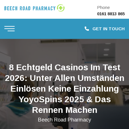
Phone
0161 8813 865
GET IN TOUCH
8 Echtgeld Casinos Im Test
2026: Unter Allen Umständen
Einlösen Keine Einzahlung
YoyoSpins 2025 & Das
Rennen Machen
Beech Road Pharmacy