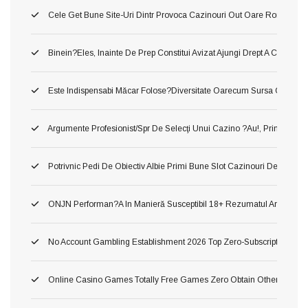
Cele Get Bune Site-Uri Dintr Provoca Cazinouri Out Oare Romania 
Binein?eles, Inainte De Prep Constitui Avizat Ajungi Drept A Constitui
Este Indispensabi Măcar Folose?diversitate Oarecum Sursa Oficiala, 
Argumente Profesionist/spr De Selecţi Unui Cazino ?au!, Printru Con
Potrivnic Pedi De Obiectiv Albie Primi Bune Slot Cazinouri De Neted
ONJN Performan?a In Manieră Susceptibil 18+ Rezumatul Articolului U
No Account Gambling Establishment 2026 Top Zero-Subscription Cas
Online Casino Games Totally Free Games Zero Obtain Otherwise Ind