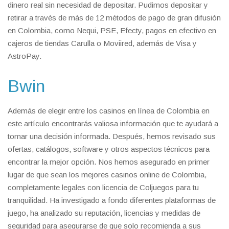
dinero real sin necesidad de depositar. Pudimos depositar y
retirar a través de más de 12 métodos de pago de gran difusión
en Colombia, como Nequi, PSE, Efecty, pagos en efectivo en
cajeros de tiendas Carulla o Moviired, además de Visa y
AstroPay.
Bwin
Además de elegir entre los casinos en línea de Colombia en
este artículo encontrarás valiosa información que te ayudará a
tomar una decisión informada. Después, hemos revisado sus
ofertas, catálogos, software y otros aspectos técnicos para
encontrar la mejor opción. Nos hemos asegurado en primer
lugar de que sean los mejores casinos online de Colombia,
completamente legales con licencia de Coljuegos para tu
tranquilidad. Ha investigado a fondo diferentes plataformas de
juego, ha analizado su reputación, licencias y medidas de
seguridad para asegurarse de que solo recomienda a sus