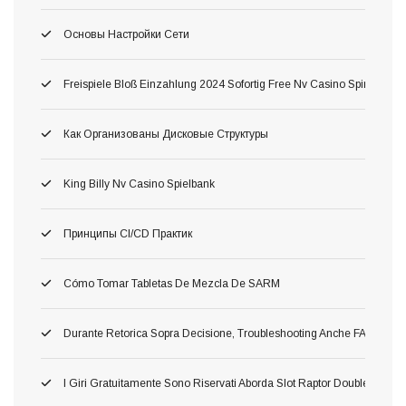
Основы Настройки Сети
Freispiele Bloß Einzahlung 2024 Sofortig Free Nv Casino Spins Fortsch
Как Организованы Дисковые Структуры
King Billy Nv Casino Spielbank
Принципы CI/CD Практик
Cómo Tomar Tabletas De Mezcla De SARM
Durante Retorica Sopra Decisione, Troubleshooting Anche FAQ Dettagli
I Giri Gratuitamente Sono Riservati Aborda Slot Raptor Doublemax 2 