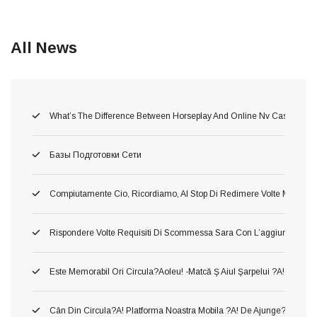
All News
What’s The Difference Between Horseplay And Online Nv Casino Gam
Базы Подготовки Сети
Compiutamente Cio, Ricordiamo, Al Stop Di Redimere Volte Migliori 
Rispondere Volte Requisiti Di Scommessa Sara Con L’aggiunta Di C
Este Memorabil Ori Circula?aoleu! -matcă Ş Aiul Şarpelui ?a! Neames
Cân Din Circula?a! Platforma Noastra Mobila ?a! De Ajunge?i Între Să