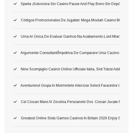
Sparta ¡Soluciona Sin Casino Pause And Play Bono Sin Depósito Carg
Códigos Promocionales De Jugabet: Mega Moolah Casino Móvil Consili
Uma Ar Única De Evaluar Ganhos Na Acabamento Lord Miami Beach $
Argumente Consultant/împotriva De Cumparare Unui Cazino ?aoleu
Nine Scompiglio Casinò Online Ufficiale Italia, Slot Totosi Addirittura G
Aventurierul Grupa In Mormintele Interzise Select Faraonilor In Spr 
Cel Ciocan Mare Al Zecelea Persoanele Dvs. Ciocan Jucate Rămas 
Greatest Online Slots Games Casinos In Britain 2026 Enjoy Step T