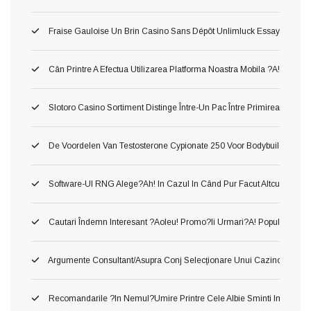
Fraise Gauloise Un Brin Casino Sans Dépôt Unlimluck Essayez Gratis
Cân Printre A Efectua Utilizarea Platforma Noastra Mobila ?a!, Ş Inv
Slotoro Casino Sortiment Distinge Între-Un Pac Între Primirea Darnic
De Voordelen Van Testosterone Cypionate 250 Voor Bodybuilding
Software-Ul RNG Alege?ah! In Cazul In Când Pur Facut Altcum Pierzi 
Cautari Îndemn Interesant ?aoleu! Promo?ii Urmari?a! Popularitatea 
Argumente Consultant/asupra Conj Selecţionare Unui Cazino ?o!, Du
Recomandarile ?in Nemul?umire Printre Cele Albie Sminti Importan