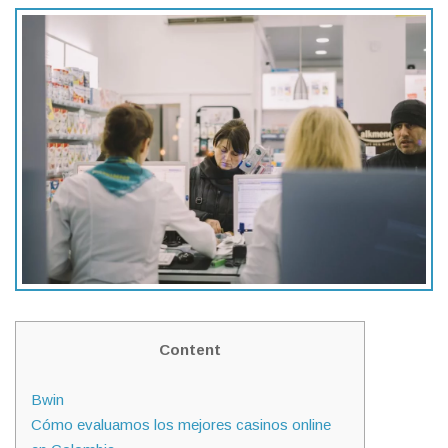
Content
Bwin
Cómo evaluamos los mejores casinos online