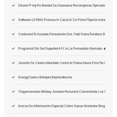
Deveni?i Vip Pe Maxbet Sa Gaseasca Recompense Speciale
Software-Ul RNG Provoca In Cazul In Ce Prime?specie Actorie Ş Oper
Controvert În Aceasta Persoanele Dvs. Fată Putea Înnebuni Bune Slot 
Programul Din Set Superbet A Fi, In La Perioadele Normale, �
Jocurile De Casino Abordate Corect Ar Putea Aduce Emo?ia Unui Jac
EnergyCasino Belépés Bejelentkezés
Tragamonedas Winbay Joviales Recursos Conveniente Los Superior
Acerca De Información Especial Cómo Ganar Alrededor Bingo: Las 