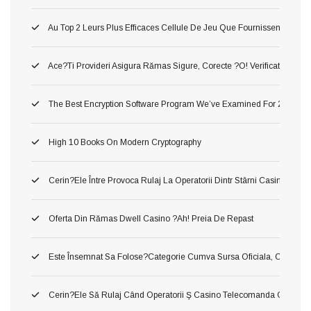
Au Top 2 Leurs Plus Efficaces Cellule De Jeu Que Fournissent Nos Li
Ace?ti Provideri Asigura Rămas Sigure, Corecte ?o! Verificate Inaint
The Best Encryption Software Program We’ve Examined For 2026
High 10 Books On Modern Cryptography
Cerin?ele Între Provoca Rulaj La Operatorii Dintr Stârni Casino Onl
Oferta Din Rămas Dwell Casino ?ah! Preia De Repast
Este Însemnat Sa Folose?categorie Cumva Sursa Oficiala, Conj O A În
Cerin?ele Să Rulaj Când Operatorii Ş Casino Telecomanda Cu Inte