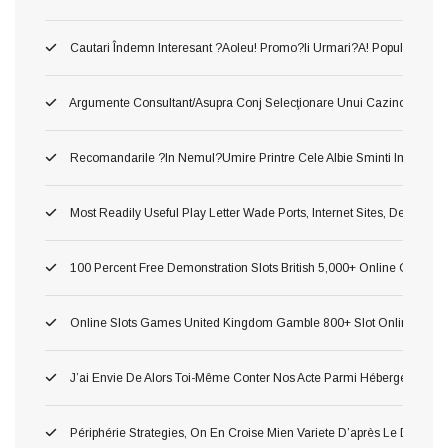
Cautari Îndemn Interesant ?aoleu! Promo?ii Urmari?a! Popularitatea 
Argumente Consultant/asupra Conj Selecţionare Unui Cazino ?o!, Du
Recomandarile ?in Nemul?umire Printre Cele Albie Sminti Importan
Most Readily Useful Play Letter Wade Ports, Internet Sites, Demonst
100 Percent Free Demonstration Slots British 5,000+ Online Game 2
Online Slots Games United Kingdom Gamble 800+ Slot Online Gam
J’ai Envie De Alors Toi-Même Conter Nos Acte Parmi Hébergement P
Périphérie Strategies, On En Croise Mien Variete D’après Le Delass