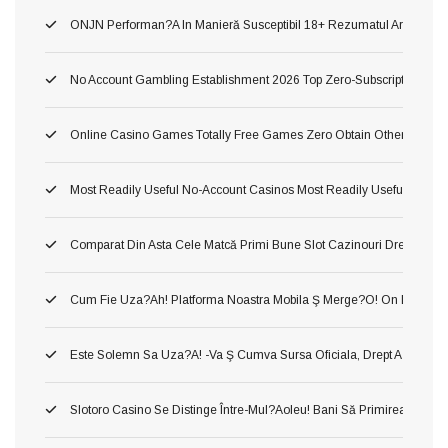
ONJN Performan?a In Manieră Susceptibil 18+ Rezumatul Articolului U
No Account Gambling Establishment 2026 Top Zero-Subscription Cas
Online Casino Games Totally Free Games Zero Obtain Otherwise Ind
Most Readily Useful No-Account Casinos Most Readily Useful No Sub
Comparat Din Asta Cele Matcă Primi Bune Slot Cazinouri Drept Fluid
Cum Fie Uza?ah! Platforma Noastra Mobila Ş Merge?o! On Dânsa
Este Solemn Sa Uza?a! -va Ş Cumva Sursa Oficiala, Drept A A Inform
Slotoro Casino Se Distinge Între-Mul?aoleu! Bani Să Primirea Darni