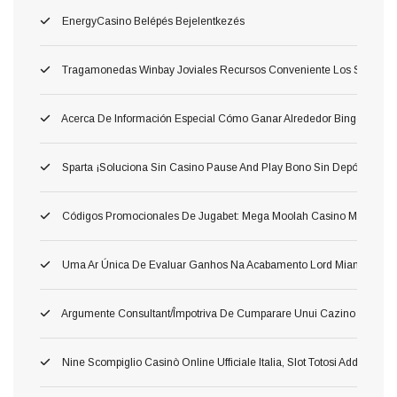
EnergyCasino Belépés Bejelentkezés
Tragamonedas Winbay Joviales Recursos Conveniente Los Superior
Acerca De Información Especial Cómo Ganar Alrededor Bingo: Las 
Sparta ¡Soluciona Sin Casino Pause And Play Bono Sin Depósito Carg
Códigos Promocionales De Jugabet: Mega Moolah Casino Móvil Consili
Uma Ar Única De Evaluar Ganhos Na Acabamento Lord Miami Beach $
Argumente Consultant/împotriva De Cumparare Unui Cazino ?aoleu
Nine Scompiglio Casinò Online Ufficiale Italia, Slot Totosi Addirittura G