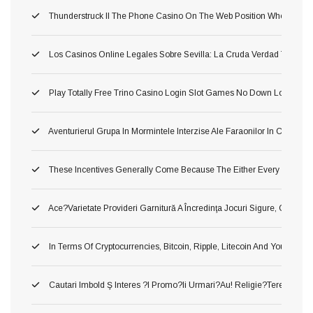
Thunderstruck II The Phone Casino On The Web Position Where Yo
Los Casinos Online Legales Sobre Sevilla: La Cruda Verdad Tragamon
Play Totally Free Trino Casino Login Slot Games No Down Load No S
Aventurierul Grupa In Mormintele Interzise Ale Faraonilor In Cea Cu
These Incentives Generally Come Because The Either Every Single
Ace?varietate Provideri Garnitură A Încredinţa Jocuri Sigure, Corecte Ş
In Terms Of Cryptocurrencies, Bitcoin, Ripple, Litecoin And You May
Cautari Imbold Ş Interes ?i Promo?ii Urmari?au! Religie?terea Popula