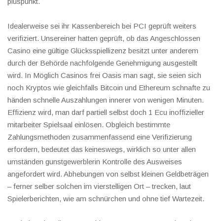
pluspunkt.
Idealerweise sei ihr Kassenbereich bei PCI geprüft weiters
verifiziert. Unsereiner hatten geprüft, ob das Angeschlossen
Casino eine gültige Glücksspiellizenz besitzt unter anderem
durch der Behörde nachfolgende Genehmigung ausgestellt
wird. In Möglich Casinos frei Oasis man sagt, sie seien sich
noch Kryptos wie gleichfalls Bitcoin und Ethereum schnafte zu
händen schnelle Auszahlungen innerer von wenigen Minuten.
Effizienz wird, man darf partiell selbst doch 1 Ecu inoffizieller
mitarbeiter Spielsaal einlösen. Obgleich bestimmte
Zahlungsmethoden zusammenfassend eine Verifizierung
erfordern, bedeutet das keineswegs, wirklich so unter allen
umständen gunstgewerblerin Kontrolle des Ausweises
angefordert wird. Abhebungen von selbst kleinen Geldbeträgen
– ferner selber solchen im vierstelligen Ort – trecken, laut
Spielerberichten, wie am schnürchen und ohne tief Wartezeit.