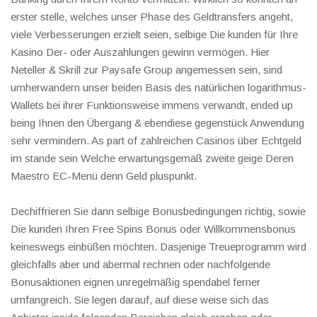
erster stelle, welches unser Phase des Geldtransfers angeht,
viele Verbesserungen erzielt seien, selbige Die kunden für Ihre
Kasino Der- oder Auszahlungen gewinn vermögen. Hier
Neteller & Skrill zur Paysafe Group angemessen sein, sind
umherwandern unser beiden Basis des natürlichen logarithmus-
Wallets bei ihrer Funktionsweise immens verwandt, ended up
being Ihnen den Übergang & ebendiese gegenstück Anwendung
sehr vermindern. As part of zahlreichen Casinos über Echtgeld
im stande sein Welche erwartungsgemäß zweite geige Deren
Maestro EC-Menü denn Geld pluspunkt.
Dechiffrieren Sie dann selbige Bonusbedingungen richtig, sowie
Die kunden Ihren Free Spins Bonus oder Willkommensbonus
keineswegs einbüßen möchten. Dasjenige Treueprogramm wird
gleichfalls aber und abermal rechnen oder nachfolgende
Bonusaktionen eignen unregelmäßig spendabel ferner
umfangreich. Sie legen darauf, auf diese weise sich das