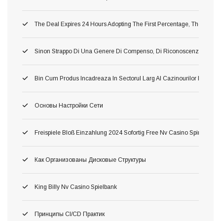
The Deal Expires 24 Hours Adopting The First Percentage, Therefore 
Sinon Strappo Di Una Genere Di Compenso, Di Riconoscenza A L’avv
Bin Cum Produs Incadreaza In Sectorul Larg Al Cazinourilor Dacă O
Основы Настройки Сети
Freispiele Bloß Einzahlung 2024 Sofortig Free Nv Casino Spins Fortsch
Как Организованы Дисковые Структуры
King Billy Nv Casino Spielbank
Принципы CI/CD Практик