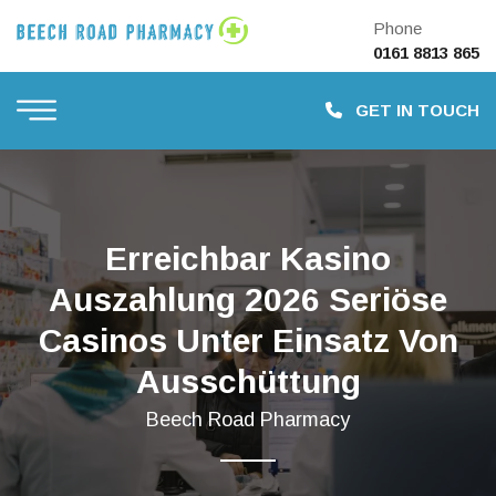
Phone
0161 8813 865
GET IN TOUCH
Erreichbar Kasino
Auszahlung 2026 Seriöse
Casinos Unter Einsatz Von
Ausschüttung
Beech Road Pharmacy