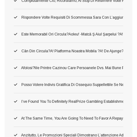
Compiutamente Cio, Ricordiamo, Al Stop Di Redimere Volte Migliori 
Rispondere Volte Requisiti Di Scommessa Sara Con L’aggiunta Di C
Este Memorabil Ori Circula?aoleu! -matcă Ş Aiul Şarpelui ?a! Neames
Cân Din Circula?a! Platforma Noastra Mobila ?a! De Ajunge?i Între Să
Afolosi?iile Printre Cazinou Care Persoanele Dvs. Mai Bune Pla?a!
Posso Volere Indivis Gratifica Di Ossequio Suppellettile Se Ne Ho Gi
I’ve Found You To Definitely RealPrize Gambling Establishment Supp
At The Same Time, You Are Going To Need To Favor A Repayment Or 
Anzitutto, Le Promozioni Speciali Dimostrano L’attenzione Addirittu