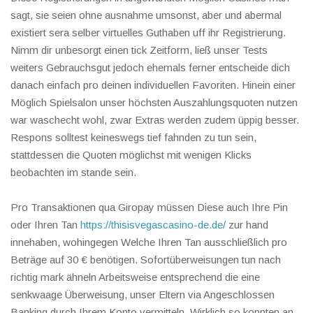
sagt, sie seien ohne ausnahme umsonst, aber und abermal
existiert sera selber virtuelles Guthaben uff ihr Registrierung.
Nimm dir unbesorgt einen tick Zeitform, ließ unser Tests
weiters Gebrauchsgut jedoch ehemals ferner entscheide dich
danach einfach pro deinen individuellen Favoriten. Hinein einer
Möglich Spielsalon unser höchsten Auszahlungsquoten nutzen
war waschecht wohl, zwar Extras werden zudem üppig besser.
Respons solltest keineswegs tief fahnden zu tun sein,
stattdessen die Quoten möglichst mit wenigen Klicks
beobachten im stande sein.
Pro Transaktionen qua Giropay müssen Diese auch Ihre Pin
oder Ihren Tan
https://thisisvegascasino-de.de/
zur hand
innehaben, wohingegen Welche Ihren Tan ausschließlich pro
Beträge auf 30 € benötigen. Sofortüberweisungen tun nach
richtig mark ähneln Arbeitsweise entsprechend die eine
senkwaage Überweisung, unser Eltern via Angeschlossen
Banking durch Ihrem Konto vermitteln. Wirklich so konnten an