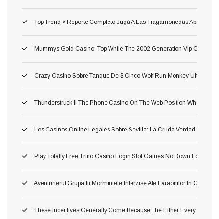
Top Trend » Reporte Completo Jugá A Las Tragamonedas Abertura Whe
Mummys Gold Casino: Top While The 2002 Generation Vip Casino Wh
Crazy Casino Sobre Tanque De $ Cinco Wolf Run Monkey Ultra Hot D
Thunderstruck II The Phone Casino On The Web Position Where Yo
Los Casinos Online Legales Sobre Sevilla: La Cruda Verdad Tragamon
Play Totally Free Trino Casino Login Slot Games No Down Load No S
Aventurierul Grupa In Mormintele Interzise Ale Faraonilor In Cea Cu
These Incentives Generally Come Because The Either Every Single