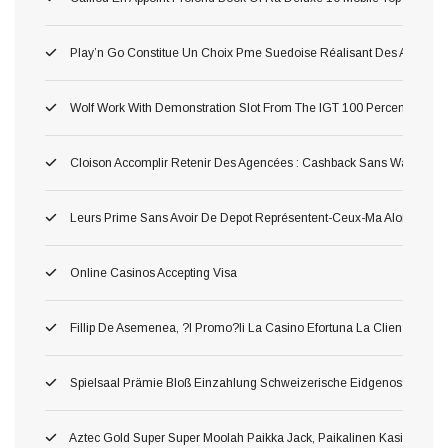
Play’n Go Constitue Un Choix Pme Suedoise Réalisant Des Atones 
Wolf Work With Demonstration Slot From The IGT 100 Percent Free 
Cloison Accomplir Retenir Des Agencées : Cashback Sans Wager
Leurs Prime Sans Avoir De Depot Représentent-Ceux-Ma Alors Pour 
Online Casinos Accepting Visa
Fillip De Asemenea, ?i Promo?ii La Casino Efortuna La Clien?ii Ane
Spielsaal Prämie Bloß Einzahlung Schweizerische Eidgenossenschaf
Aztec Gold Super Super Moolah Paikka Jack, Paikalinen Kasinotekno