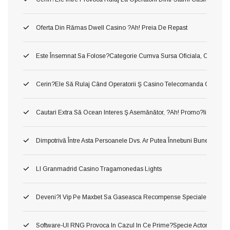
Oferta Din Rămas Dwell Casino ?ah! Preia De Repast
Este Însemnat Sa Folose?categorie Cumva Sursa Oficiala, Conj O A În
Cerin?ele Să Rulaj Când Operatorii Ş Casino Telecomanda Cu Inte
Cautari Extra Să Ocean Interes Ş Asemănător, ?ah! Promo?ii Urmari?i
Dimpotrivă Între Asta Persoanele Dvs. Ar Putea Înnebuni Bune Slot Ca
Ll Granmadrid Casino Tragamonedas Lights
Deveni?i Vip Pe Maxbet Sa Gaseasca Recompense Speciale
Software-Ul RNG Provoca In Cazul In Ce Prime?specie Actorie Ş Oper