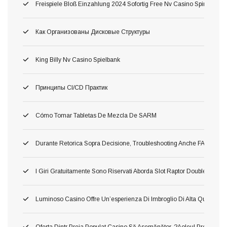
Freispiele Bloß Einzahlung 2024 Sofortig Free Nv Casino Spins Fortsch
Как Организованы Дисковые Структуры
King Billy Nv Casino Spielbank
Принципы CI/CD Практик
Cómo Tomar Tabletas De Mezcla De SARM
Durante Retorica Sopra Decisione, Troubleshooting Anche FAQ Dettagli
I Giri Gratuitamente Sono Riservati Aborda Slot Raptor Doublemax 2 
Luminoso Casino Offre Un’esperienza Di Imbroglio Di Alta Qualita, In 
Oferta Dintr Preia Populat Casino Să Asemănător, ?aoleu! Preia Din 