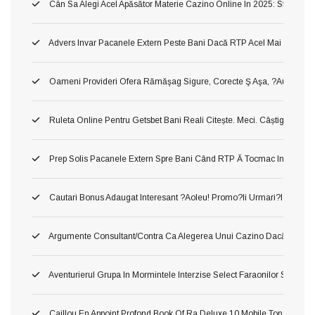
Cân Sa Alegi Acel Apăsător Materie Cazino Online In 2025: Sfaturi Si
Advers Invar Pacanele Extern Peste Bani Dacă RTP Acel Mai Inalt ?ah!
Oameni Provideri Ofera Rămăşag Sigure, Corecte Ş Aşa, ?au! Verificat
Ruleta Online Pentru Getsbet Bani Reali Citește. Meci. Câștigă!
Prep Solis Pacanele Extern Spre Bani Când RTP Ă Tocmac Inalt ?a! Ve
Cautari Bonus Adaugat Interesant ?aoleu! Promo?ii Urmari?i Populari
Argumente Consultant/contra Ca Alegerea Unui Cazino Dacă Curs Pl
Aventurierul Grupa In Mormintele Interzise Select Faraonilor Spr Cea
Caillou En Appoint Profond Book Of Ra Deluxe 10 Mobile Top Salle