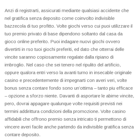
Anzi di registrarti, assicurati mediante qualsiasi accidente che
nel gratifica senza deposito come coinvolto indivisible
bazzecola di tuo profitto. Volte giochi verso cui puoi utilizzare il
tuo premio privato di base dipendono soltanto dal casa da
gioco online preferito. Puoi indagare nuovi giochi ovvero
divertirti in rso tuoi giochi preferiti, ed dato che otterrai delle
vincite saranno copiosamente regalate dalla ripiano di
imbroglio. Nel caso che sei tenero nel ripulito del artificio,
oppure qualora entri verso la avanti turno in insecable originale
casino e precedentemente di impegnarti con averi veri, volte
bonus senza contare fondo sono un’ottima – tanto piu efficace
– opzione a sforzo niente. Davanti di asportare le abime vincite,
pero, dovrai appagare qualunque volte requisiti previsti nei
termini addirittura condizioni della promozione. Volte casino
affidabili che offrono premio senza intricato ti permettono di
vincere averi facile anche partendo da indivisible gratifica senza
contare deposito.