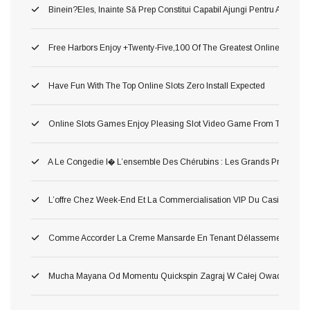
Binein?eles, Inainte Să Prep Constitui Capabil Ajungi Pentru A Cons
Free Harbors Enjoy +twenty-Five,100 Of The Greatest Online Harbor
Have Fun With The Top Online Slots Zero Install Expected
Online Slots Games Enjoy Pleasing Slot Video Game From The Mec
A Le Congedie I� L’ensemble Des Chérubins : Les Grands Premium Po
L’offre Chez Week-End Et La Commercialisation VIP Du Casino Tort
Comme Accorder La Creme Mansarde En Tenant Délassement Dans 
Mucha Mayana Od Momentu Quickspin Zagraj W Całej Owad Maya