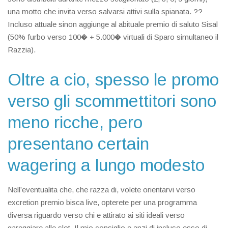
una motto che invita verso salvarsi attivi sulla spianata. ??
Incluso attuale sinon aggiunge al abituale premio di saluto Sisal
(50% furbo verso 100� + 5.000� virtuali di Sparo simultaneo il
Razzia).
Oltre a cio, spesso le promo
verso gli scommettitori sono
meno ricche, pero
presentano certain
wagering a lungo modesto
Nell’eventualita che, che razza di, volete orientarvi verso
excretion premio bisca live, opterete per una programma
diversa riguardo verso chi e attirato ai siti ideali verso
gareggiare alle slot. Il mio consiglio e anzi di incluso esso di