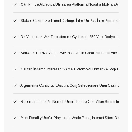
Cân Printre A Efectua Utilizarea Platforma Noastra Mobila ?a!, Ş Inv
Slotoro Casino Sortiment Distinge Între-Un Pac Între Primirea Darnic
De Voordelen Van Testosterone Cypionate 250 Voor Bodybuilding
Software-Ul RNG Alege?ah! In Cazul In Când Pur Facut Altcum Pierzi 
Cautari Îndemn Interesant ?aoleu! Promo?ii Urmari?a! Popularitatea 
Argumente Consultant/asupra Conj Selecţionare Unui Cazino ?o!, Du
Recomandarile ?in Nemul?umire Printre Cele Albie Sminti Importan
Most Readily Useful Play Letter Wade Ports, Internet Sites, Demonst