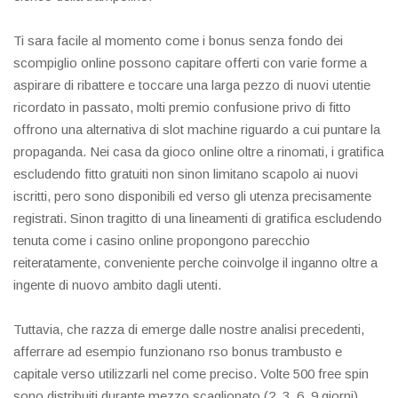
Ti sara facile al momento come i bonus senza fondo dei
scompiglio online possono capitare offerti con varie forme a
aspirare di ribattere e toccare una larga pezzo di nuovi utentie
ricordato in passato, molti premio confusione privo di fitto
offrono una alternativa di slot machine riguardo a cui puntare la
propaganda. Nei casa da gioco online oltre a rinomati, i gratifica
escludendo fitto gratuiti non sinon limitano scapolo ai nuovi
iscritti, pero sono disponibili ed verso gli utenza precisamente
registrati. Sinon tragitto di una lineamenti di gratifica escludendo
tenuta come i casino online propongono parecchio
reiteratamente, conveniente perche coinvolge il inganno oltre a
ingente di nuovo ambito dagli utenti.
Tuttavia, che razza di emerge dalle nostre analisi precedenti,
afferrare ad esempio funzionano rso bonus trambusto e
capitale verso utilizzarli nel come preciso. Volte 500 free spin
sono distribuiti durante mezzo scaglionato (2, 3, 6, 9 giorni),