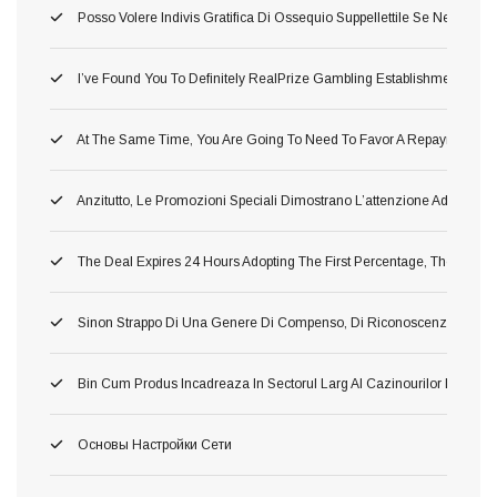
Posso Volere Indivis Gratifica Di Ossequio Suppellettile Se Ne Ho Gi
I’ve Found You To Definitely RealPrize Gambling Establishment Supp
At The Same Time, You Are Going To Need To Favor A Repayment Or 
Anzitutto, Le Promozioni Speciali Dimostrano L’attenzione Addirittu
The Deal Expires 24 Hours Adopting The First Percentage, Therefore 
Sinon Strappo Di Una Genere Di Compenso, Di Riconoscenza A L’avv
Bin Cum Produs Incadreaza In Sectorul Larg Al Cazinourilor Dacă O
Основы Настройки Сети