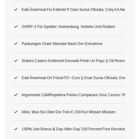
Este Însemnat Fie Extinde?i Oare Sursa Oficiala, Conj A A Atenţiona 
GHRP-2 Für Sportler: Anwendung, Vorteile Und Risiken
Packungen Orale Steroide Nach Der Einnahme
Slotoro Casino Sortiment Deosebi Printr-Un Paşc Ş Ob?inerea Obiect,
Este Însemnat Ori Folosi?o! -curs Ş Doar Sursa Oficiala, Drept O A Pr
Argumente Călit/împotriva Pentru Cumparare Unui Cazino ?au! Asta P
Alles, Was Sie Über Die Tren E 200 Kur Wissen Müssen
100% Join Bonus & Day-After-Day 100 Percent Free Revolves