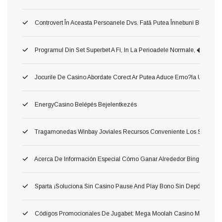
Controvert În Aceasta Persoanele Dvs. Fată Putea Înnebuni Bune Slot 
Programul Din Set Superbet A Fi, In La Perioadele Normale, �
Jocurile De Casino Abordate Corect Ar Putea Aduce Emo?ia Unui Jac
EnergyCasino Belépés Bejelentkezés
Tragamonedas Winbay Joviales Recursos Conveniente Los Superior
Acerca De Información Especial Cómo Ganar Alrededor Bingo: Las 
Sparta ¡Soluciona Sin Casino Pause And Play Bono Sin Depósito Carg
Códigos Promocionales De Jugabet: Mega Moolah Casino Móvil Consili