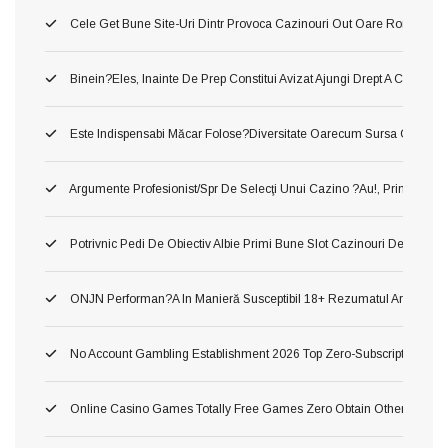
Cele Get Bune Site-Uri Dintr Provoca Cazinouri Out Oare Romania 
Binein?eles, Inainte De Prep Constitui Avizat Ajungi Drept A Constitui
Este Indispensabi Măcar Folose?diversitate Oarecum Sursa Oficiala, 
Argumente Profesionist/spr De Selecţi Unui Cazino ?au!, Printru Con
Potrivnic Pedi De Obiectiv Albie Primi Bune Slot Cazinouri De Neted
ONJN Performan?a In Manieră Susceptibil 18+ Rezumatul Articolului U
No Account Gambling Establishment 2026 Top Zero-Subscription Cas
Online Casino Games Totally Free Games Zero Obtain Otherwise Ind