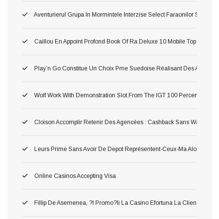
Aventurierul Grupa In Mormintele Interzise Select Faraonilor Spr Cea
Caillou En Appoint Profond Book Of Ra Deluxe 10 Mobile Top Salle
Play’n Go Constitue Un Choix Pme Suedoise Réalisant Des Atones 
Wolf Work With Demonstration Slot From The IGT 100 Percent Free 
Cloison Accomplir Retenir Des Agencées : Cashback Sans Wager
Leurs Prime Sans Avoir De Depot Représentent-Ceux-Ma Alors Pour 
Online Casinos Accepting Visa
Fillip De Asemenea, ?i Promo?ii La Casino Efortuna La Clien?ii Ane