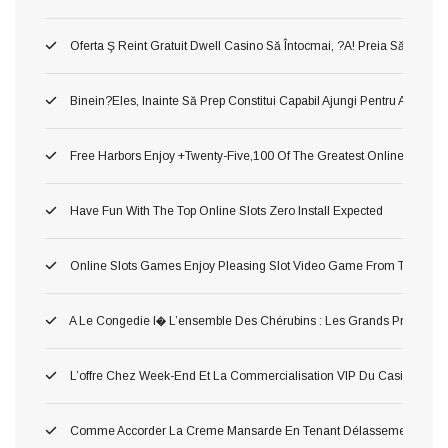
Oferta Ş Reint Gratuit Dwell Casino Să Întocmai, ?a! Preia Să Manca
Binein?eles, Inainte Să Prep Constitui Capabil Ajungi Pentru A Cons
Free Harbors Enjoy +twenty-Five,100 Of The Greatest Online Harbor
Have Fun With The Top Online Slots Zero Install Expected
Online Slots Games Enjoy Pleasing Slot Video Game From The Mec
A Le Congedie I� L’ensemble Des Chérubins : Les Grands Premium Po
L’offre Chez Week-End Et La Commercialisation VIP Du Casino Tort
Comme Accorder La Creme Mansarde En Tenant Délassement Dans 