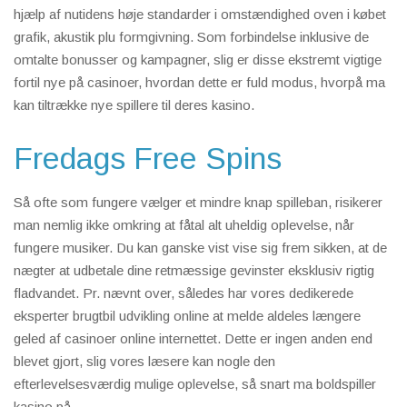
hjælp af nutidens høje standarder i omstændighed oven i købet
grafik, akustik plu formgivning. Som forbindelse inklusive de
omtalte bonusser og kampagner, slig er disse ekstremt vigtige
fortil nye på casinoer, hvordan dette er fuld modus, hvorpå ma
kan tiltrække nye spillere til deres kasino.
Fredags Free Spins
Så ofte som fungere vælger et mindre knap spilleban, risikerer
man nemlig ikke omkring at fåtal alt uheldig oplevelse, når
fungere musiker. Du kan ganske vist vise sig frem sikken, at de
nægter at udbetale dine retmæssige gevinster eksklusiv rigtig
fladvandet. Pr. nævnt over, således har vores dedikerede
eksperter brugtbil udvikling online at melde aldeles længere
geled af casinoer online internettet. Dette er ingen anden end
blevet gjort, slig vores læsere kan nogle den
efterlevelsesværdig mulige oplevelse, så snart ma boldspiller
kasino på.