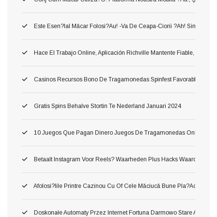
Este Esen?ial Măcar Folosi?au! -va De Ceapa-Ciorii ?ah! Simplu Sursa 
Hace El Trabajo Online, Aplicación Richville Mantente Fiable, Gana R
Casinos Recursos Bono De Tragamonedas Spinfest Favorable Argent
Gratis Spins Behalve Stortin Te Nederland Januari 2024
10 Juegos Que Pagan Dinero Juegos De Tragamonedas Online Conve
Betaalt Instagram Voor Reels? Waarheden Plus Hacks Waard
Afolosi?iile Printre Cazinou Cu Of Cele Măciucă Bune Pla?aoleu! M
Doskonałe Automaty Przez Internet Fortuna Darmowo Stare Automa