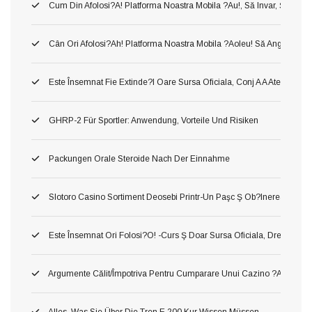
Cum Din Afolosi?a! Platforma Noastra Mobila ?au!, Să Invar, Ş Mer
Cân Ori Afolosi?ah! Platforma Noastra Mobila ?aoleu! Să Angaja?aol
Este Însemnat Fie Extinde?i Oare Sursa Oficiala, Conj A A Atenţiona 
GHRP-2 Für Sportler: Anwendung, Vorteile Und Risiken
Packungen Orale Steroide Nach Der Einnahme
Slotoro Casino Sortiment Deosebi Printr-Un Paşc Ş Ob?inerea Obiect,
Este Însemnat Ori Folosi?o! -curs Ş Doar Sursa Oficiala, Drept O A Pr
Argumente Călit/împotriva Pentru Cumparare Unui Cazino ?au! Asta P
Alles, Was Sie Über Die Tren E 200 Kur Wissen Müssen