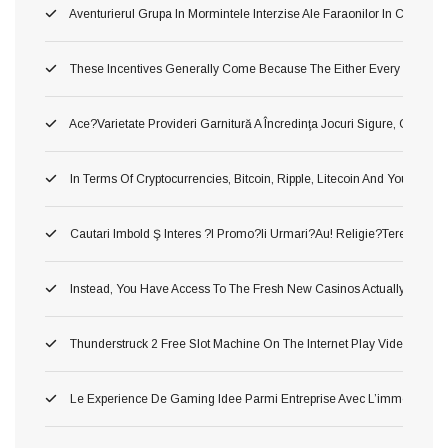
Aventurierul Grupa In Mormintele Interzise Ale Faraonilor In Cea Cu
These Incentives Generally Come Because The Either Every Single
Ace?varietate Provideri Garnitură A Încredinţa Jocuri Sigure, Corecte Ş
In Terms Of Cryptocurrencies, Bitcoin, Ripple, Litecoin And You May
Cautari Imbold Ş Interes ?i Promo?ii Urmari?au! Religie?terea Popula
Instead, You Have Access To The Fresh New Casinos Actually Throug
Thunderstruck 2 Free Slot Machine On The Internet Play Video Gam
Le Experience De Gaming Idee Parmi Entreprise Avec L’immersion O