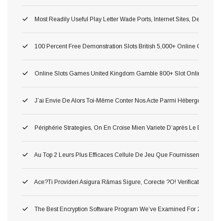
Most Readily Useful Play Letter Wade Ports, Internet Sites, Demonst
100 Percent Free Demonstration Slots British 5,000+ Online Game 2
Online Slots Games United Kingdom Gamble 800+ Slot Online Gam
J’ai Envie De Alors Toi-Même Conter Nos Acte Parmi Hébergement P
Périphérie Strategies, On En Croise Mien Variete D’après Le Delass
Au Top 2 Leurs Plus Efficaces Cellule De Jeu Que Fournissent Nos Li
Ace?ti Provideri Asigura Rămas Sigure, Corecte ?o! Verificate Inaint
The Best Encryption Software Program We’ve Examined For 2026