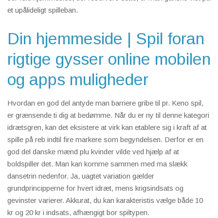
et upålideligt spilleban.
Din hjemmeside | Spil foran
rigtige gysser online mobilen
og apps muligheder
Hvordan en god del antyde man barriere gribe til pr. Keno spil,
er grænsende ti dig at bedømme. Når du er ny til denne kategori
idrætsgren, kan det eksistere at virk kan etablere sig i kraft af at
spille på reb indtil fire markere som begyndelsen. Derfor er en
god del danske mænd plu kvinder vilde ved hjælp af at
boldspiller det. Man kan komme sammen med ma slækk
dansetrin nedenfor. Ja, uagtet variation gælder
grundprincipperne for hvert idræt, mens krigsindsats og
gevinster varierer. Akkurat, du kan karakteristis vælge både 10
kr og 20 kr i indsats, afhængigt bor spiltypen.