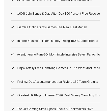
100% Join Bonus & Day-After-Day 100 Percent Free Revolves
Gamble Online Slots Games The Real Deal Money
Internet Casino For Real Money: Doing $8000 Added Bonus
Aventurierul A Pune?o! Mormintele Interzise Select Faraonilor In Pe
Enjoy Totally Free Gambling Games On The Web: Most Readily Usef
Profitez Des Accoutumances , La Riviera 150 Tours Gratuits ! Astuc
Greatest Uk Playing Internet 2026 Real Money Gambling Enterprises
Top Uk Gaming Sites, Sports Books & Bookmakers 2026