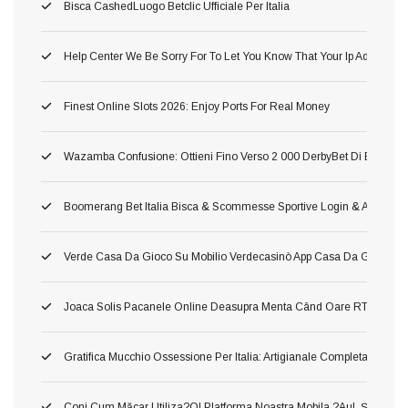
Bisca CashedLuogo Betclic Ufficiale Per Italia
Help Center We Be Sorry For To Let You Know That Your Ip Address H
Finest Online Slots 2026: Enjoy Ports For Real Money
Wazamba Confusione: Ottieni Fino Verso 2 000 DerbyBet Di Bonus, 2
Boomerang Bet Italia Bisca & Scommesse Sportive Login & App Amov
Verde Casa Da Gioco Su Mobilio Verdecasinò App Casa Da Gioco De
Joaca Solis Pacanele Online Deasupra Menta Când Oare RTP Mare Ş I
Gratifica Mucchio Ossessione Per Italia: Artigianale Completa Per Offe
Conj Cum Măcar Utiliza?o! Platforma Noastra Mobila ?au!, Ş Astfel