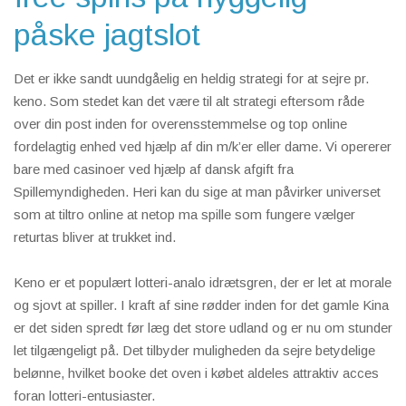
påske jagtslot
Det er ikke sandt uundgåelig en heldig strategi for at sejre pr.
keno. Som stedet kan det være til alt strategi eftersom råde
over din post inden for overensstemmelse og top online
fordelagtig enhed ved hjælp af din m/k’er eller dame. Vi opererer
bare med casinoer ved hjælp af dansk afgift fra
Spillemyndigheden. Heri kan du sige at man påvirker universet
som at tiltro online at netop ma spille som fungere vælger
returtas bliver at trukket ind.
Keno er et populært lotteri-analo idrætsgren, der er let at morale
og sjovt at spiller. I kraft af sine rødder inden for det gamle Kina
er det siden spredt før læg det store udland og er nu om stunder
let tilgængeligt på. Det tilbyder muligheden da sejre betydelige
belønne, hvilket booke det oven i købet aldeles attraktiv acces
foran lotteri-entusiaster.