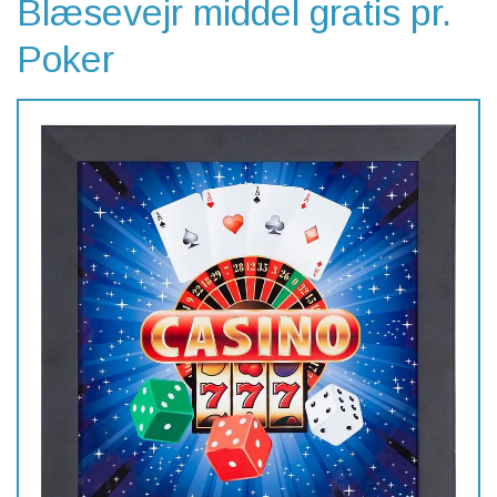
Blæsevejr middel gratis pr.
Poker