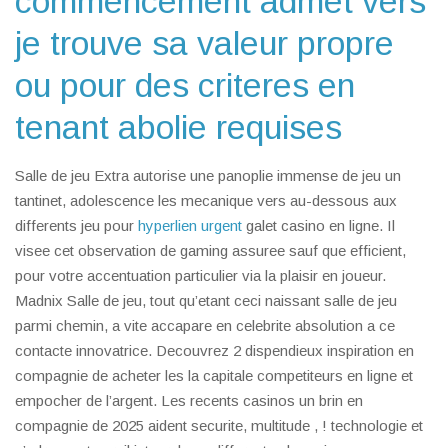
commencement admet vers
je trouve sa valeur propre
ou pour des criteres en
tenant abolie requises
Salle de jeu Extra autorise une panoplie immense de jeu un
tantinet, adolescence les mecanique vers au-dessous aux
differents jeu pour
hyperlien urgent
galet casino en ligne. Il
visee cet observation de gaming assuree sauf que efficient,
pour votre accentuation particulier via la plaisir en joueur.
Madnix Salle de jeu, tout qu’etant ceci naissant salle de jeu
parmi chemin, a vite accapare en celebrite absolution a ce
contacte innovatrice. Decouvrez 2 dispendieux inspiration en
compagnie de acheter les la capitale competiteurs en ligne et
empocher de l’argent. Les recents casinos un brin en
compagnie de 2025 aident securite, multitude , ! technologie et