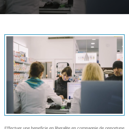
Effectuer une beneficie en liberalite en compagnie de opportune