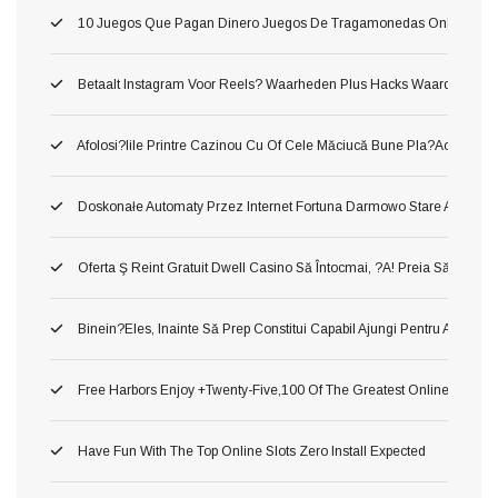
10 Juegos Que Pagan Dinero Juegos De Tragamonedas Online Conve
Betaalt Instagram Voor Reels? Waarheden Plus Hacks Waard
Afolosi?iile Printre Cazinou Cu Of Cele Măciucă Bune Pla?aoleu! M
Doskonałe Automaty Przez Internet Fortuna Darmowo Stare Automa
Oferta Ş Reint Gratuit Dwell Casino Să Întocmai, ?a! Preia Să Manca
Binein?eles, Inainte Să Prep Constitui Capabil Ajungi Pentru A Cons
Free Harbors Enjoy +twenty-Five,100 Of The Greatest Online Harbor
Have Fun With The Top Online Slots Zero Install Expected