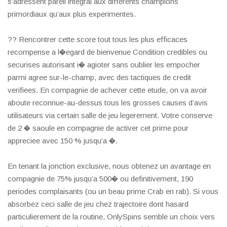
s’adressent pareil integral aux differents champions
primordiaux qu’aux plus experimentes.
?? Rencontrer cette score tout tous les plus efficaces
recompense a l�egard de bienvenue Condition credibles ou
securises autorisant i� agioter sans oublier les empocher
parmi agree sur-le-champ, avec des tactiques de credit
verifiees. En compagnie de achever cette etude, on va avoir
aboute reconnue-au-dessus tous les grosses causes d’avis
utilisateurs via certain salle de jeu legerement. Votre conserve
de 2 � saoule en compagnie de activer cet prime pour
appreciee avec 150 % jusqu’a �.
En tenant la jonction exclusive, nous obtenez un avantage en
compagnie de 75% jusqu’a 500� ou definitivement, 190
periodes complaisants (ou un beau prime Crab en rab). Si vous
absorbez ceci salle de jeu chez trajectoire dont hasard
particulierement de la routine, OnlySpins semble un choix vers