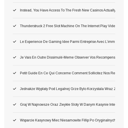
Instead, You Have Access To The Fresh New Casinos Actually Throug
Thunderstruck 2 Free Slot Machine On The Internet Play Video Gam
Le Experience De Gaming Idee Parmi Entreprise Avec L’immersion O
Je Vais En Outre Dissimulé-Meme Observer Vos Recompense Parmi 
Petit Guide En Ce Qui Concerne Comment Sollicitez Nos Remise Et C
Jednakże Wyplaty Pod Legalnej Grze Bylo Korzystala Wraz Ze Zwol
Graj W Najnowsze Oraz Zwykłe Sloty W Danym Kasynie Internetow
Wsparcie Kasynowy Miec Niesamowite Fillip Po Oryginalnych Inter