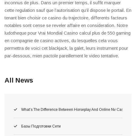
inconnus de plus. Dans un premier temps, il suffit marquer
cette regulation sauf que l’autorisation qu’il dispose le portail. En
tenant bien choisir ce casino du trajectoire, differents facteurs
notables sont cense se reveler affaire en consideration. Notre
ludotheque pour Vrai Mondial Casino calcul plus de 550 gaming
en compagnie de casino actives, du lesquelles cela vous
permettra de voici cet blackjack, la galet, leurs instrument pour
par-dessous, mien pactole pareillement le video tentative.
All News
What’s The Difference Between Horseplay And Online Nv Casino Gam
Базы Подготовки Сети