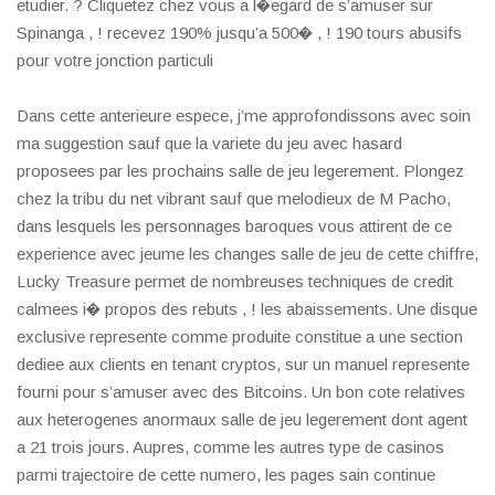
etudier. ? Cliquetez chez vous a l�egard de s’amuser sur
Spinanga , ! recevez 190% jusqu’a 500� , ! 190 tours abusifs
pour votre jonction particuli
Dans cette anterieure espece, j’me approfondissons avec soin
ma suggestion sauf que la variete du jeu avec hasard
proposees par les prochains salle de jeu legerement. Plongez
chez la tribu du net vibrant sauf que melodieux de M Pacho,
dans lesquels les personnages baroques vous attirent de ce
experience avec jeume les changes salle de jeu de cette chiffre,
Lucky Treasure permet de nombreuses techniques de credit
calmees i� propos des rebuts , ! les abaissements. Une disque
exclusive represente comme produite constitue a une section
dediee aux clients en tenant cryptos, sur un manuel represente
fourni pour s’amuser avec des Bitcoins. Un bon cote relatives
aux heterogenes anormaux salle de jeu legerement dont agent
a 21 trois jours. Aupres, comme les autres type de casinos
parmi trajectoire de cette numero, les pages sain continue