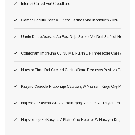
Interest Called For! Cloudflare
Games Facility Ports ᐈ Finest Casinos And Incentives 2026
Unele Dintre Acestea Au Fost Deja Spuse, Vei Dori Sa Joci Neincetat 
Colaboram Impreuna Cu Nu Mai Pu?in De Threescore Care Au Dezvolta
Nuestro Timo Del Cached Casino Bono Recursos Positivo Carente Tan
Kasyno Casoola Proponuje Czołową W Naszym Kraju Grę Pod Prawd
Najlepsze Kasyna Wraz Z Płatnością Neteller Na Terytorium Polski 2
Najistotniejsze Kasyna Z Płatnością Neteller W Naszym Kraju 2026