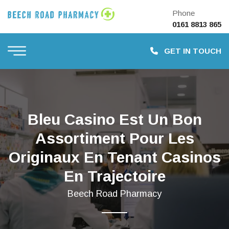
Phone
0161 8813 865
GET IN TOUCH
Bleu Casino Est Un Bon
Assortiment Pour Les
Originaux En Tenant Casinos
En Trajectoire
Beech Road Pharmacy