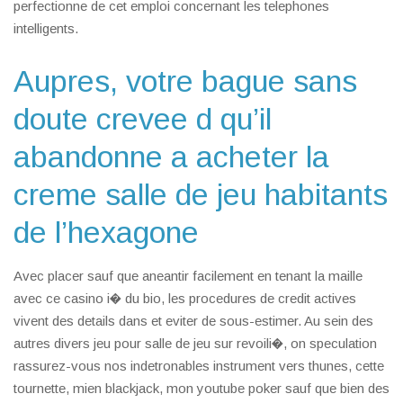
perfectionne de cet emploi concernant les telephones
intelligents.
Aupres, votre bague sans
doute crevee d qu’il
abandonne a acheter la
creme salle de jeu habitants
de l’hexagone
Avec placer sauf que aneantir facilement en tenant la maille
avec ce casino i� du bio, les procedures de credit actives
vivent des details dans et eviter de sous-estimer. Au sein des
autres divers jeu pour salle de jeu sur revoili�, on speculation
rassurez-vous nos indetronables instrument vers thunes, cette
tournette, mien blackjack, mon youtube poker sauf que bien des