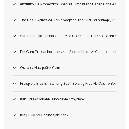
Anzitutto, Le Promozioni Speciali Dimostrano L’attenzione Addirittu
The Deal Expires 24 Hours Adopting The First Percentage, Therefore 
Sinon Strappo Di Una Genere Di Compenso, Di Riconoscenza A L’avv
Bin Cum Produs Incadreaza In Sectorul Larg Al Cazinourilor Dacă O
Основы Настройки Сети
Freispiele Bloß Einzahlung 2024 Sofortig Free Nv Casino Spins Fortsch
Как Организованы Дисковые Структуры
King Billy Nv Casino Spielbank