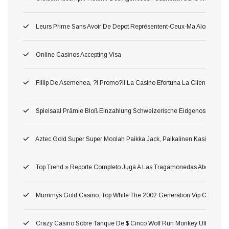
Leurs Prime Sans Avoir De Depot Représentent-Ceux-Ma Alors Pour 
Online Casinos Accepting Visa
Fillip De Asemenea, ?i Promo?ii La Casino Efortuna La Clien?ii Ane
Spielsaal Prämie Bloß Einzahlung Schweizerische Eidgenossenschaf
Aztec Gold Super Super Moolah Paikka Jack, Paikalinen Kasinotekno
Top Trend » Reporte Completo Jugá A Las Tragamonedas Abertura Whe
Mummys Gold Casino: Top While The 2002 Generation Vip Casino Wh
Crazy Casino Sobre Tanque De $ Cinco Wolf Run Monkey Ultra Hot D