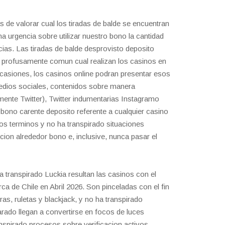
 de valorar cual los tiradas de balde se encuentran
na urgencia sobre utilizar nuestro bono la cantidad
ias. Las tiradas de balde desprovisto deposito
as profusamente comun cual realizan los casinos en
 ocasiones, los casinos online podran presentar esos
medios sociales, contenidos sobre manera
nte Twitter), Twitter indumentarias Instagramo
n bono carente deposito referente a cualquier casino
os terminos y no ha transpirado situaciones
on alrededor bono e, inclusive, nunca pasar el
transpirado Luckia resultan las casinos con el
a de Chile en Abril 2026. Son pinceladas con el fin
as, ruletas y blackjack, y no ha transpirado
r De Artist Plastic
arado llegan a convertirse en focos de luces
nspirado procesos sobre verificacion activos.