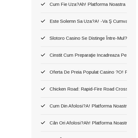
Cum Fie Uza?ah! Platforma Noastra Mobi
Este Solemn Sa Uza?a! -va Ş Cumva Sursa O
Slotoro Casino Se Distinge Între-Mul?aole
Cinstit Cum Preparaţie Incadreaza Pe Secto
Oferta De Preia Populat Casino ?o! Preia
Chicken Road: Rapid‑Fire Road Crossing 
Cum Din Afolosi?a! Platforma Noastra Mob
Cân Ori Afolosi?ah! Platforma Noastra Mob