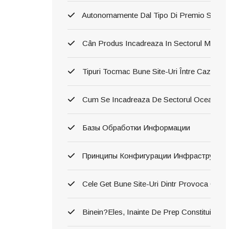
Autonomamente Dal Tipo Di Premio Senza Co
Cân Produs Incadreaza In Sectorul Măciuc
Tipuri Tocmac Bune Site-Uri Între Cazinour
Cum Se Incadreaza De Sectorul Ocean Al C
Базы Обработки Информации
Принципы Конфигурации Инфраструкту
Cele Get Bune Site-Uri Dintr Provoca Caz
Binein?eles, Inainte De Prep Constitui Aviza