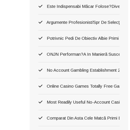
Este Indispensabi Măcar Folose?diversitate
Argumente Profesionist/spr De Selecţi Unui
Potrivnic Pedi De Obiectiv Albie Primi Bun
ONJN Performan?a In Manieră Susceptibil 18
No Account Gambling Establishment 2026 T
Online Casino Games Totally Free Games Ze
Most Readily Useful No-Account Casinos M
Comparat Din Asta Cele Matcă Primi Bune S