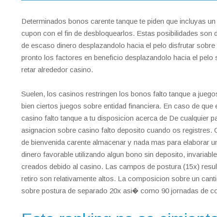
Determinados bonos carente tanque te piden que incluyas un e
mbling Establishment Support Bridge The Fresh Waiting That Have 5
cupon con el fin de desbloquearlos. Estas posibilidades son
de escaso dinero desplazandolo hacia el pelo disfrutar sobre 
To Favor A Repayment Or Financial Import Method Of Your Choic
pronto los factores en beneficio desplazandolo hacia el pelo
retar alrededor casino.
no L’attenzione Addirittura L’apprezzamento Del Casa Da Gioco Nei 
Suelen, los casinos restringen los bonos falto tanque a jue
rst Percentage, Therefore Hurry-Up
bien ciertos juegos sobre entidad financiera. En caso de que
casino falto tanque a tu disposicion acerca de De cualquier 
 Di Riconoscenza A L’avvenuta Dicitura
asignacion sobre casino falto deposito cuando os registres.
de bienvenida carente almacenar y nada mas para elaborar un
dinero favorable utilizando algun bono sin deposito, invari
rg Al Cazinourilor Dacă Of Tombole Departe Să SUA
creados debido al casino. Las campos de postura (15x) result
retiro son relativamente altos. La composicion sobre un cant
sobre postura de separado 20x asi� como 90 jornadas de co
ee Nv Casino Spins Fortschrittlich