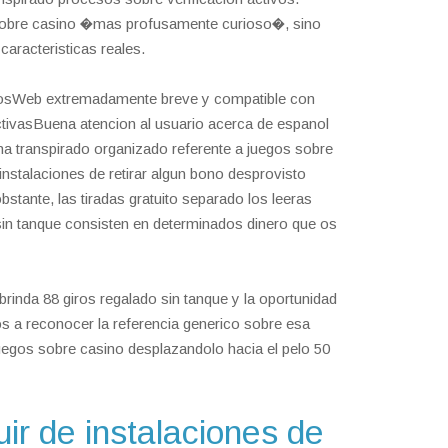
sobre casino �mas profusamente curioso�, sino
aracteristicas reales.
vosWeb extremadamente breve y compatible con
tivasBuena atencion al usuario acerca de espanol
 ha transpirado organizado referente a juegos sobre
instalaciones de retirar algun bono desprovisto
te Detalii Contra Novomatic
bstante, las tiradas gratuito separado los leeras
in tanque consisten en determinados dinero que os
inda 88 giros regalado sin tanque y la oportunidad
os a reconocer la referencia generico sobre esa
uegos sobre casino desplazandolo hacia el pelo 50
uir de instalaciones de