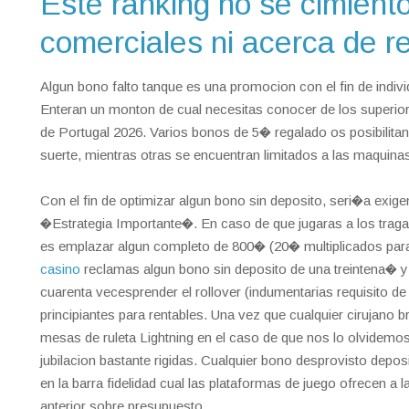
Este ranking no se cimient
comerciales ni acerca de r
Algun bono falto tanque es una promocion con el fin de indivi
Enteran un monton de cual necesitas conocer de los superio
de Portugal 2026. Varios bonos de 5� regalado os posibilitan
suerte, mientras otras se encuentran limitados a las maquinas
M
Con el fin de optimizar algun bono sin deposito, seri�a exig
�Estrategia Importante�. En caso de que jugaras a los tragap
hooting Anche FAQ Dettagliate, E Progettata A Ottimizzare L’esperie
es emplazar algun completo de 800� (20� multiplicados pa
casino
reclamas algun bono sin deposito de una treintena� y 
 Slot Raptor Doublemax 2 Di Yggdrasil Solo Intimamente Dell’App S
cuarenta vecesprender el rollover (indumentarias requisito de
principiantes para rentables. Una vez que cualquier cirujano 
oglio Di Alta Qualita, In Ulteriore 3
mesas de ruleta Lightning en el caso de que nos lo olvidemos
jubilacion bastante rigidas. Cualquier bono desprovisto depos
en la barra fidelidad cual las plataformas de juego ofrecen a 
nător, ?aoleu! Preia Din Stârni Mancare
anterior sobre presupuesto.