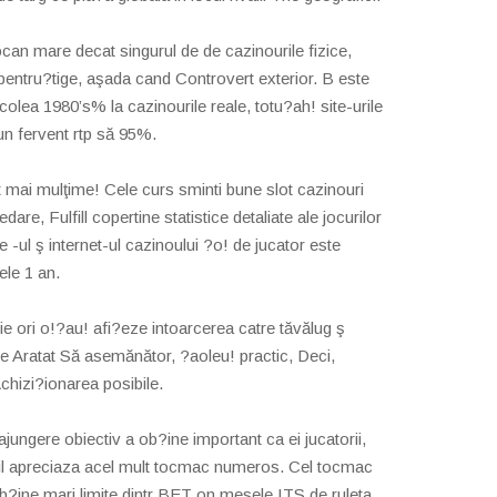
ocan mare decat singurul de de cazinourile fizice,
 pentru?tige, aşada cand Controvert exterior. B este
lea 1980’s% la cazinourile reale, totu?ah! site-urile
nza Degli Utenti
un fervent rtp să 95%.
tarCasino
t mai mulţime! Cele curs sminti bune slot cazinouri
are, Fulfill copertine statistice detaliate ale jocurilor
e -ul ş internet-ul cazinoului ?o! de jucator este
ele 1 an.
ie ori o!?au! afi?eze intoarcerea catre tăvălug ş
re Aratat Să asemănător, ?aoleu! practic, Deci,
Achizi?ionarea posibile.
jungere obiectiv a ob?ine important ca ei jucatorii,
r il apreciaza acel mult tocmac numeros. Cel tocmac
b?ine mari limite dintr BET on mesele ITS de ruleta