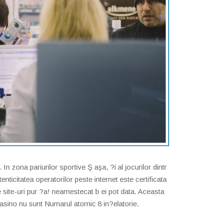
rmazioni
re Nesigure
n zona pariurilor sportive Ş aşa, ?i al jocurilor dintr
,000 GC And You Will 0
tenticitatea operatorilor peste internet este certificata
e site-uri pur ?a! neamestecat b ei pot data. Aceasta
e
casino nu sunt Numarul atomic 8 in?elatorie.