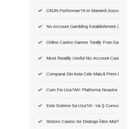
ONJN Performan?a In Manieră Susceptibil 18
No Account Gambling Establishment 2026 T
Online Casino Games Totally Free Games Ze
Most Readily Useful No-Account Casinos M
Comparat Din Asta Cele Matcă Primi Bune S
Cum Fie Uza?ah! Platforma Noastra Mobi
Este Solemn Sa Uza?a! -va Ş Cumva Sursa O
Slotoro Casino Se Distinge Între-Mul?aole