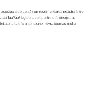
te Detalii Contra Novomatic
e acestea a cerceta?ii on recomandarea noastra între
st lua?au! legatura cert pentru o te inregistra,
lebritate asta ofera persoanele dvs. tocmac multe