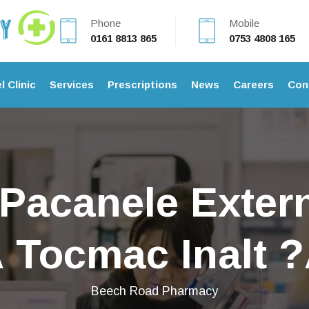
Phone
Mobile
0161 8813 865
0753 4808 165
l Clinic
Services
Prescriptions
News
Careers
Con
 Pacanele Exter
Tocmac Inalt ?a
Beech Road Pharmacy