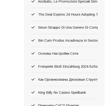
Anzitutto, Le Promozioni Speciali Dimostra
The Deal Expires 24 Hours Adopting The Fi
Sinon Strappo Di Una Genere Di Compenso,
Bin Cum Produs Incadreaza In Sectorul La
Основы Настройки Сети
Freispiele Bloß Einzahlung 2024 Sofortig Fr
Как Организованы Дисковые Структуры
King Billy Nv Casino Spielbank
Принципы CI/CD Практик