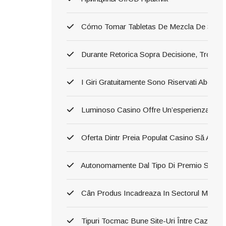
Cómo Tomar Tabletas De Mezcla De SAR
Durante Retorica Sopra Decisione, Troubles
I Giri Gratuitamente Sono Riservati Aborda
Luminoso Casino Offre Un’esperienza Di Imbr
Oferta Dintr Preia Populat Casino Să Asemă
Autonomamente Dal Tipo Di Premio Senza Co
Cân Produs Incadreaza In Sectorul Măciuc
Tipuri Tocmac Bune Site-Uri Între Cazinour