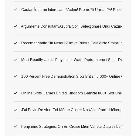
Cautari Îndemn Interesant ?aoleu! Promo?ii Urmari?a! Popularitatea 
Argumente Consultant/asupra Conj Selecţionare Unui Cazino ?o!, Du
Recomandarile ?in Nemul?umire Printre Cele Albie Sminti Importan
Most Readily Useful Play Letter Wade Ports, Internet Sites, Demonst
100 Percent Free Demonstration Slots British 5,000+ Online Game 2
Online Slots Games United Kingdom Gamble 800+ Slot Online Gam
J’ai Envie De Alors Toi-Même Conter Nos Acte Parmi Hébergement P
Périphérie Strategies, On En Croise Mien Variete D’après Le Delass