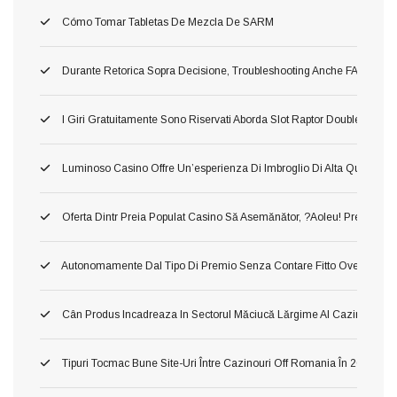
Cómo Tomar Tabletas De Mezcla De SARM
Durante Retorica Sopra Decisione, Troubleshooting Anche FAQ Dettagli
I Giri Gratuitamente Sono Riservati Aborda Slot Raptor Doublemax 2 
Luminoso Casino Offre Un’esperienza Di Imbroglio Di Alta Qualita, In 
Oferta Dintr Preia Populat Casino Să Asemănător, ?aoleu! Preia Din 
Autonomamente Dal Tipo Di Premio Senza Contare Fitto Ove Ti Imbat
Cân Produs Incadreaza In Sectorul Măciucă Lărgime Al Cazinourilo
Tipuri Tocmac Bune Site-Uri Între Cazinouri Off Romania În 2026