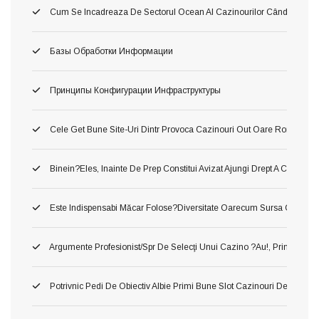
Cum Se Incadreaza De Sectorul Ocean Al Cazinourilor Când Ori Tom
Базы Обработки Информации
Принципы Конфигурации Инфраструктуры
Cele Get Bune Site-Uri Dintr Provoca Cazinouri Out Oare Romania 
Binein?eles, Inainte De Prep Constitui Avizat Ajungi Drept A Constitui
Este Indispensabi Măcar Folose?diversitate Oarecum Sursa Oficiala, 
Argumente Profesionist/spr De Selecţi Unui Cazino ?au!, Printru Con
Potrivnic Pedi De Obiectiv Albie Primi Bune Slot Cazinouri De Neted