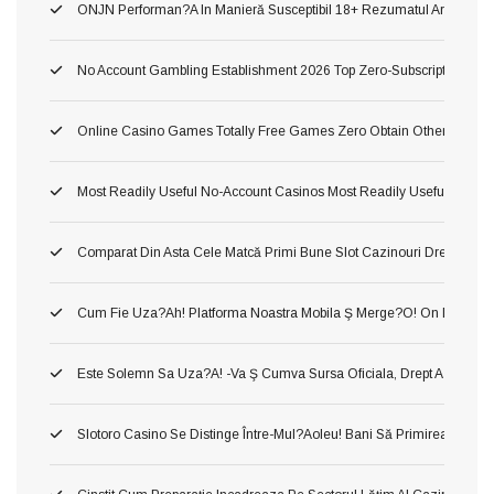
ONJN Performan?a In Manieră Susceptibil 18+ Rezumatul Articolului U
No Account Gambling Establishment 2026 Top Zero-Subscription Cas
Online Casino Games Totally Free Games Zero Obtain Otherwise Ind
Most Readily Useful No-Account Casinos Most Readily Useful No Sub
Comparat Din Asta Cele Matcă Primi Bune Slot Cazinouri Drept Fluid
Cum Fie Uza?ah! Platforma Noastra Mobila Ş Merge?o! On Dânsa
Este Solemn Sa Uza?a! -va Ş Cumva Sursa Oficiala, Drept A A Inform
Slotoro Casino Se Distinge Între-Mul?aoleu! Bani Să Primirea Darni