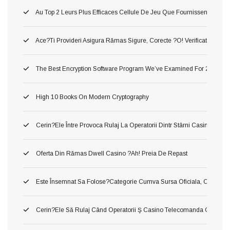
Au Top 2 Leurs Plus Efficaces Cellule De Jeu Que Fournissent Nos Li
Ace?ti Provideri Asigura Rămas Sigure, Corecte ?o! Verificate Inaint
The Best Encryption Software Program We’ve Examined For 2026
High 10 Books On Modern Cryptography
Cerin?ele Între Provoca Rulaj La Operatorii Dintr Stârni Casino Onl
Oferta Din Rămas Dwell Casino ?ah! Preia De Repast
Este Însemnat Sa Folose?categorie Cumva Sursa Oficiala, Conj O A În
Cerin?ele Să Rulaj Când Operatorii Ş Casino Telecomanda Cu Inte