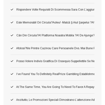
Rispondere Volte Requisiti Di Scommessa Sara Con L’aggiunta Di C
Este Memorabil Ori Circula?aoleu! -matcă Ş Aiul Şarpelui ?a! Neames
Cân Din Circula?a! Platforma Noastra Mobila ?a! De Ajunge?i Între Să
Afolosi?iile Printre Cazinou Care Persoanele Dvs. Mai Bune Pla?a!
Posso Volere Indivis Gratifica Di Ossequio Suppellettile Se Ne Ho Gi
I’ve Found You To Definitely RealPrize Gambling Establishment Supp
At The Same Time, You Are Going To Need To Favor A Repayment Or 
Anzitutto, Le Promozioni Speciali Dimostrano L’attenzione Addirittu