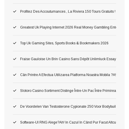
Profitez Des Accoutumances , La Riviera 150 Tours Gratuits ! Astuc
Greatest Uk Playing Internet 2026 Real Money Gambling Enterprises
Top Uk Gaming Sites, Sports Books & Bookmakers 2026
Fraise Gauloise Un Brin Casino Sans Dépôt Unlimluck Essayez Gratis
Cân Printre A Efectua Utilizarea Platforma Noastra Mobila ?a!, Ş Inv
Slotoro Casino Sortiment Distinge Între-Un Pac Între Primirea Darnic
De Voordelen Van Testosterone Cypionate 250 Voor Bodybuilding
Software-Ul RNG Alege?ah! In Cazul In Când Pur Facut Altcum Pierzi 