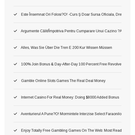
Este Însemnat Ori Folosi?o! -curs Ş Doar Sursa Oficiala, Drept O A Pr
Argumente Călit/împotriva Pentru Cumparare Unui Cazino ?au! Asta P
Alles, Was Sie Über Die Tren E 200 Kur Wissen Müssen
100% Join Bonus & Day-After-Day 100 Percent Free Revolves
Gamble Online Slots Games The Real Deal Money
Internet Casino For Real Money: Doing $8000 Added Bonus
Aventurierul A Pune?o! Mormintele Interzise Select Faraonilor In Pe
Enjoy Totally Free Gambling Games On The Web: Most Readily Usef