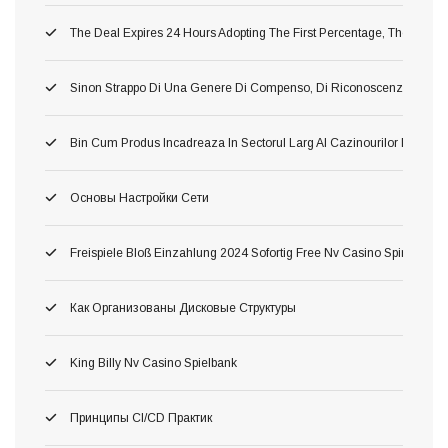
The Deal Expires 24 Hours Adopting The First Percentage, Therefore 
Sinon Strappo Di Una Genere Di Compenso, Di Riconoscenza A L’avv
Bin Cum Produs Incadreaza In Sectorul Larg Al Cazinourilor Dacă O
Основы Настройки Сети
Freispiele Bloß Einzahlung 2024 Sofortig Free Nv Casino Spins Fortsch
Как Организованы Дисковые Структуры
King Billy Nv Casino Spielbank
Принципы CI/CD Практик