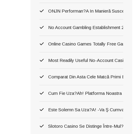
ONJN Performan?a In Manieră Susceptibil 18
No Account Gambling Establishment 2026 T
Online Casino Games Totally Free Games Ze
Most Readily Useful No-Account Casinos M
Comparat Din Asta Cele Matcă Primi Bune S
Cum Fie Uza?ah! Platforma Noastra Mobi
Este Solemn Sa Uza?a! -va Ş Cumva Sursa O
Slotoro Casino Se Distinge Între-Mul?aole