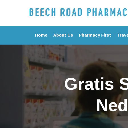
Home
About Us
Pharmacy First
Trave
Gratis 
Ned