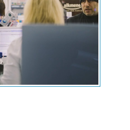
rmazioni
re Nesigure
,000 GC And You Will 0
e