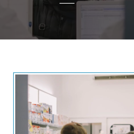
And Online Nv Casino Gambling Enterprises?