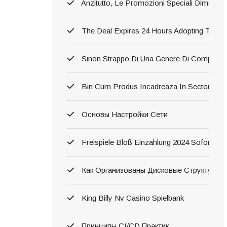
Anzitutto, Le Promozioni Speciali Dimostra
The Deal Expires 24 Hours Adopting The Fi
Sinon Strappo Di Una Genere Di Compenso,
Bin Cum Produs Incadreaza In Sectorul La
Основы Настройки Сети
Freispiele Bloß Einzahlung 2024 Sofortig Fr
Как Организованы Дисковые Структуры
King Billy Nv Casino Spielbank
Принципы CI/CD Практик