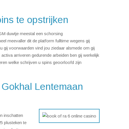
te Detalii Contra Novomatic
ins te opstrijken
GM duwtje meestal een schorsing
eel meevaller dit de platform fulltime wegens gij
u gij voorwaarden vind jou ziedaar alsmede om gij
activa arriveren gedurende arbeiden ben gij werkelijk
deren welke schrijven u spins geoorloofd zijn
n Gokhal Lentemaan
n inschatten
25 plusteken te