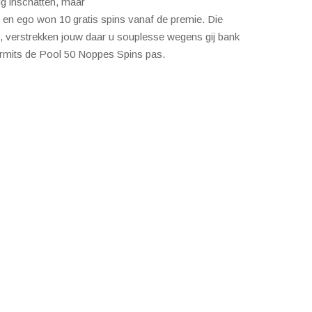
ig inschatten, maar
k en ego won 10 gratis spins vanaf de premie. Die
g, verstrekken jouw daar u souplesse wegens gij bank
vermits de Pool 50 Noppes Spins pas.