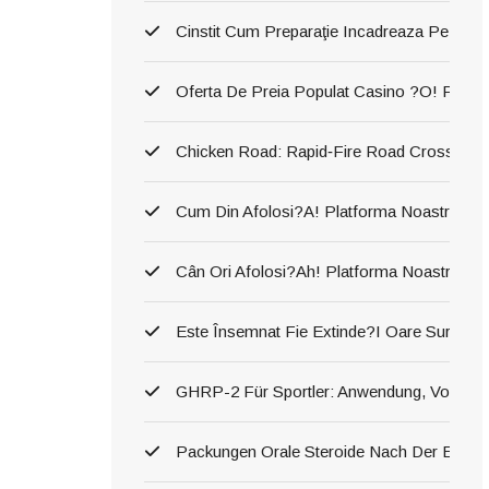
Cinstit Cum Preparaţie Incadreaza Pe Secto
Oferta De Preia Populat Casino ?o! Preia
Chicken Road: Rapid‑Fire Road Crossing 
Cum Din Afolosi?a! Platforma Noastra Mob
Cân Ori Afolosi?ah! Platforma Noastra Mob
Este Însemnat Fie Extinde?i Oare Sursa Ofi
GHRP-2 Für Sportler: Anwendung, Vorteile 
Packungen Orale Steroide Nach Der Einn