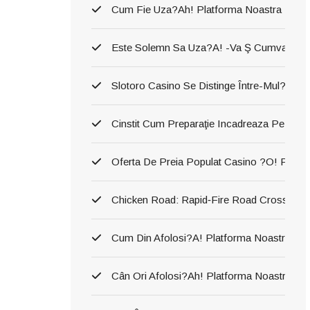
Cum Fie Uza?ah! Platforma Noastra Mobi
Este Solemn Sa Uza?a! -va Ş Cumva Sursa O
Slotoro Casino Se Distinge Între-Mul?aole
Cinstit Cum Preparaţie Incadreaza Pe Secto
Oferta De Preia Populat Casino ?o! Preia
Chicken Road: Rapid‑Fire Road Crossing 
Cum Din Afolosi?a! Platforma Noastra Mob
Cân Ori Afolosi?ah! Platforma Noastra Mob