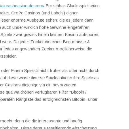
://aircashcasino.de.com/
Erreichbar-Glucksspielseiten
altet. Gro?e Casinos (und Labels) eignen
e leser enorme Ausbeute sehen, die es jedem dann
 auch unser wirklich hohe Gewinne eingefahren
 Spiele zwar gewiss hinein keinem Kasino aufspuren,
d wear. Da jeder Zocker die einen Bedurfnisse &
 fur jedes angewandten Zocker moglicherweise die
ksspieler.
er Einem Spielstil nicht fruher als oder nicht durch
nza Degli Utenti
auf diese weise diverse Spieleanbieter ihre Spiele as
er Casinos diejenige via ein bevorzugten
tarCasino
se qua wa droben verfugbaren Filter “Bitcoin /
araten Rangliste das erfolgreichsten Bitcoin- unter
mocht, denn die die interessante und haufig
einbehalten. Diese daraus resultierende Abschatzung