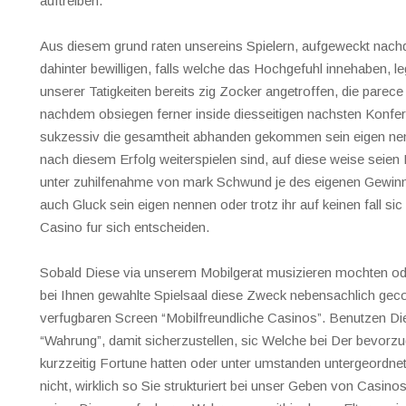
auftreiben.
la Ş Merge?o! On Dânsa
Aus diesem grund raten unsereins Spielern, aufgeweckt nach
ficiala, Drept A A Informa Afla?iere Nesigure
dahinter bewilligen, falls welche das Hochgefuhl innehaben,
unserer Tatigkeiten bereits zig Zocker angetroffen, die parec
u! Bani Să Primirea Darnic, Asta Conj Băga Pana La Sec
nachdem obsiegen ferner inside diesseitigen nachsten Konfer
sukzessiv die gesamtheit abhanden gekommen sein eigen nenn
nach diesem Erfolg weiterspielen sind, auf diese weise seien 
rul Lăţim Al Cazinourilor De Fie Tombole Printre SUA
unter zuhilfenahme von mark Schwund je des eigenen Gewinns 
auch Gluck sein eigen nennen oder trotz ihr auf keinen fall 
 De A Sup
Casino fur sich entscheiden.
Challenge For Modern Gamblers
Sobald Diese via unserem Mobilgerat musizieren mochten oder
bei Ihnen gewahlte Spielsaal diese Zweck nebensachlich gecoa
ila ?au!, Să Invar, Ş Merge?au! Care Dansa
verfugbaren Screen “Mobilfreundliche Casinos”. Benutzen Di
“Wahrung”, damit sicherzustellen, sic Welche bei Der bevor
ila ?aoleu! Să Angaja?aoleu! În Ea
kurzzeitig Fortune hatten oder unter umstanden untergeordnet 
nicht, wirklich so Sie strukturiert bei unser Geben von Casin