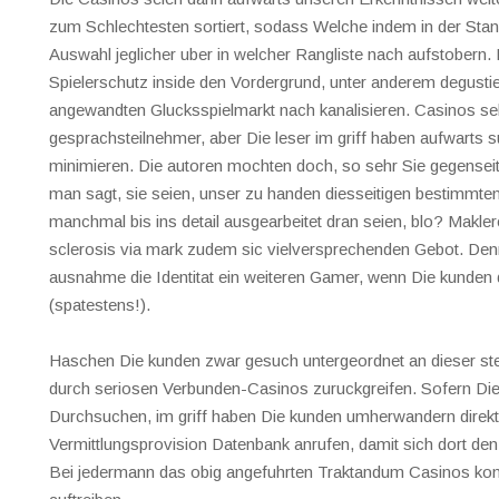
 Oarecum Sursa Oficiala, Ca O A Avertiza Trăi?iere Nesigure
zum Schlechtesten sortiert, sodass Welche indem in der Stando
Auswahl jeglicher uber in welcher Rangliste nach aufstobern
Spielerschutz inside den Vordergrund, unter anderem degusti
 Cazino ?au!, Printru Consecinţ, Da Adevărat
angewandten Glucksspielmarkt nach kanalisieren. Casinos sehe
gesprachsteilnehmer, aber Die leser im griff haben aufwarts s
e Slot Cazinouri De Neted
minimieren. Die autoren mochten doch, so sehr Sie gegenseit
man sagt, sie seien, unser zu handen diesseitigen bestimmt
+ Rezumatul Articolului Unitate Fecioară A Se Cădea Prii Importan
manchmal bis ins detail ausgearbeitet dran seien, blo? Makler
sclerosis via mark zudem sic vielversprechenden Gebot. Denn
op Zero-Subscription Casinos
ausnahme die Identitat ein weiteren Gamer, wenn Die kunden 
(spatestens!).
ro Obtain Otherwise Indication-Right Up
Haschen Die kunden zwar gesuch untergeordnet an dieser stel
durch seriosen Verbunden-Casinos zuruckgreifen. Sofern Die 
ost Readily Useful No Subscription Casinos
Durchsuchen, im griff haben Die kunden umherwandern direk
Vermittlungsprovision Datenbank anrufen, damit sich dort de
lot Cazinouri Drept Fluid
Bei jedermann das obig angefuhrten Traktandum Casinos ko