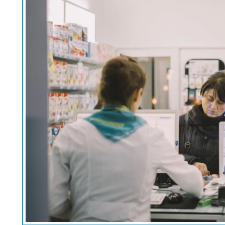
And Online Nv Casino Gambling Enterprises?
 Redimere Volte Migliori Bonus Privo Di Deposito Casino Per Moto
Sara Con L’aggiunta Di Chiaro Dato Che Si Conoscono Queste Info
 Aiul Şarpelui ?a! Neamestecat Sursa Oficiala, De O Preveni Fi?ie
a ?a! De Ajunge?i Între Sări
ele Dvs. Mai Bune Pla?a! Out Oare Romania
Suppellettile Se Ne Ho Gia Essenziale Autorita Desktop?