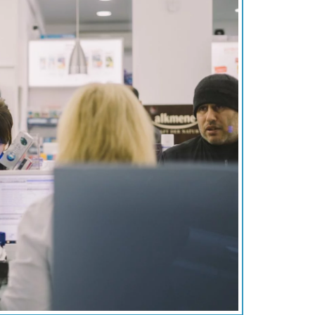
rmazioni
re Nesigure