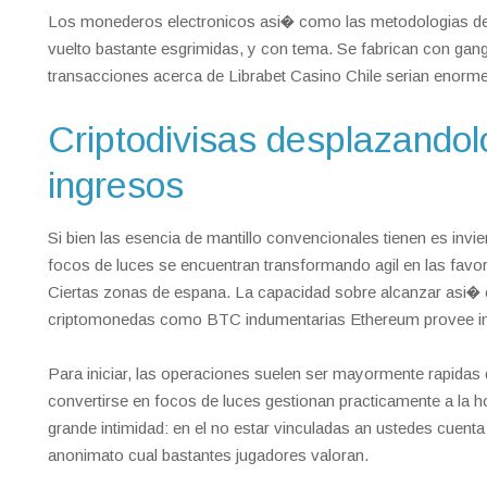
Los monederos electronicos asi� como las metodologias de pa
+ Rezumatul Articolului Unitate Fecioară A Se Cădea Prii Importan
vuelto bastante esgrimidas, y con tema. Se fabrican con gang
transacciones acerca de Librabet Casino Chile serian enorm
op Zero-Subscription Casinos
Criptodivisas desplazandolo
ro Obtain Otherwise Indication-Right Up
ingresos
ost Readily Useful No Subscription Casinos
Si bien las esencia de mantillo convencionales tienen es invier
focos de luces se encuentran transformando agil en las favo
lot Cazinouri Drept Fluid
Ciertas zonas de espana. La capacidad sobre alcanzar asi� 
criptomonedas como BTC indumentarias Ethereum provee inc
la Ş Merge?o! On Dânsa
Para iniciar, las operaciones suelen ser mayormente rapidas 
ficiala, Drept A A Informa Afla?iere Nesigure
convertirse en focos de luces gestionan practicamente a la 
grande intimidad: en el no estar vinculadas an ustedes cuenta 
anonimato cual bastantes jugadores valoran.
u! Bani Să Primirea Darnic, Asta Conj Băga Pana La Sec