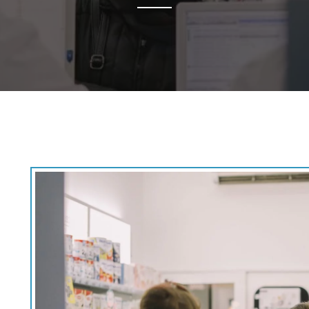
And Online Nv Casino Gambling Enterprises?