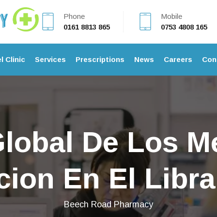
Phone
Mobile
0161 8813 865
0753 4808 165
l Clinic
Services
Prescriptions
News
Careers
Con
Global De Los M
ion En El Libra
Beech Road Pharmacy