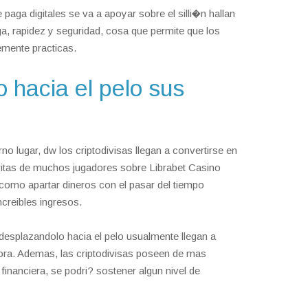
ga digitales se va a apoyar sobre el silli�n hallan
te Detalii Contra Novomatic
a, rapidez y seguridad, cosa que permite que los
emente practicas.
 hacia el pelo sus
no lugar, dw los criptodivisas llegan a convertirse en
ritas de muchos jugadores sobre Librabet Casino
como apartar dineros con el pasar del tiempo
reibles ingresos.
desplazandolo hacia el pelo usualmente llegan a
hora. Ademas, las criptodivisas poseen de mas
financiera, se podri? sostener algun nivel de