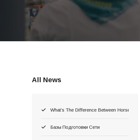
All News
What’s The Difference Between Horseplay 
Базы Подготовки Сети