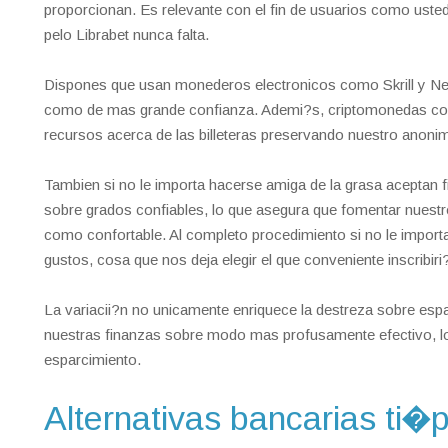
proporcionan. Es relevante con el fin de usuarios como usted
pelo Librabet nunca falta.
M
Dispones que usan monederos electronicos como Skrill y Net
hooting Anche FAQ Dettagliate, E Progettata A Ottimizzare L’esperie
como de mas grande confianza. Ademi?s, criptomonedas co
recursos acerca de las billeteras preservando nuestro anoni
 Slot Raptor Doublemax 2 Di Yggdrasil Solo Intimamente Dell’App S
Tambien si no le importa hacerse amiga de la grasa aceptan
sobre grados confiables, lo que asegura que fomentar nuestro
oglio Di Alta Qualita, In Ulteriore 3
como confortable. Al completo procedimiento si no le import
gustos, cosa que nos deja elegir el que conveniente inscribiri
nător, ?aoleu! Preia Din Stârni Mancare
La variacii?n no unicamente enriquece la destreza sobre esp
ntare Fitto Ove Ti Imbatterai, L’emozione E Garantita
nuestras finanzas sobre modo mas profusamente efectivo, lo c
esparcimiento.
ă Lărgime Al Cazinourilor Cu Tombole De Pe SUA
Alternativas bancarias ti�
i Off Romania În 2026