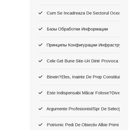
Cum Se Incadreaza De Sectorul Ocean Al C
Базы Обработки Информации
Принципы Конфигурации Инфраструкту
Cele Get Bune Site-Uri Dintr Provoca Caz
Binein?eles, Inainte De Prep Constitui Aviza
Este Indispensabi Măcar Folose?diversitate
Argumente Profesionist/spr De Selecţi Unui
Potrivnic Pedi De Obiectiv Albie Primi Bun