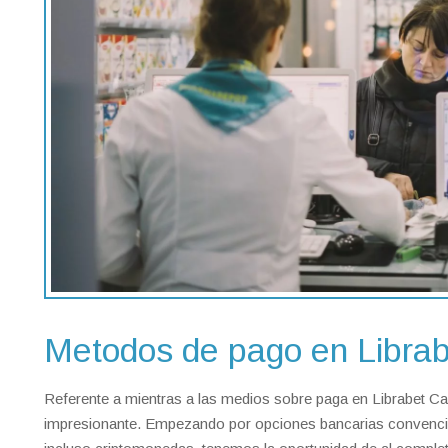
 Redimere Volte Migliori Bonus Privo Di Deposito Casino Per Moto
Sara Con L’aggiunta Di Chiaro Dato Che Si Conoscono Queste Info
 Aiul Şarpelui ?a! Neamestecat Sursa Oficiala, De O Preveni Fi?ie
a ?a! De Ajunge?i Între Sări
ele Dvs. Mai Bune Pla?a! Out Oare Romania
Suppellettile Se Ne Ho Gia Essenziale Autorita Desktop?
Metodos de pago en Librab
mbling Establishment Support Bridge The Fresh Waiting That Have 5
Referente a mientras a las medios sobre paga en Librabet Ca
To Favor A Repayment Or Financial Import Method Of Your Choic
impresionante. Empezando por opciones bancarias convenci