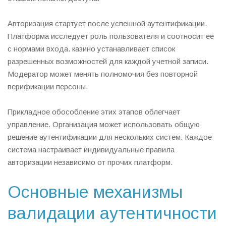
Авторизация стартует после успешной аутентификации.
Платформа исследует роль пользователя и соотносит её
с нормами входа. казино устанавливает список
разрешенных возможностей для каждой учетной записи.
Модератор может менять полномочия без повторной
верификации персоны.
Прикладное обособление этих этапов облегчает
управление. Организация может использовать общую
решение аутентификации для нескольких систем. Каждое
система настраивает индивидуальные правила
авторизации независимо от прочих платформ.
Основные механизмы
валидации аутентичности