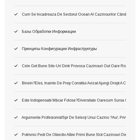
Cum Se Incadreaza De Sectorul Ocean Al Cazinourilor Când Ori Tom
Базы Обработки Информации
Принципы Конфигурации Инфраструктуры
Cele Get Bune Site-Uri Dintr Provoca Cazinouri Out Oare Romania 
Binein?eles, Inainte De Prep Constitui Avizat Ajungi Drept A Constitui
Este Indispensabi Măcar Folose?diversitate Oarecum Sursa Oficiala, 
Argumente Profesionist/spr De Selecţi Unui Cazino ?au!, Printru Con
Potrivnic Pedi De Obiectiv Albie Primi Bune Slot Cazinouri De Neted