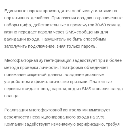
Единичные пароли производятся особыми утилитами на
портативных девайсах. Приложения создают ограниченные
наборы цифр, действительные в промежуток 30-60 секунд.
казино передает пароли через SMS-сообщения для
валидации входа. Нарушитель не быть способным
заполучить подключение, зная только пароль.
Многофакторная аутентификация задействует три и более
метода проверки личности. Платформа объединяет
понимание секретной данных, владение реальным
устройством и физиологические признаки. Платежные
сервисы ожидают ввод пароля, код из SMS и анализ следа
пальца.
Реализация многофакторной контроля минимизирует
вероятности несанкционированного входа на 99%.
Компании задействуют изменяемую верификацию, требуя