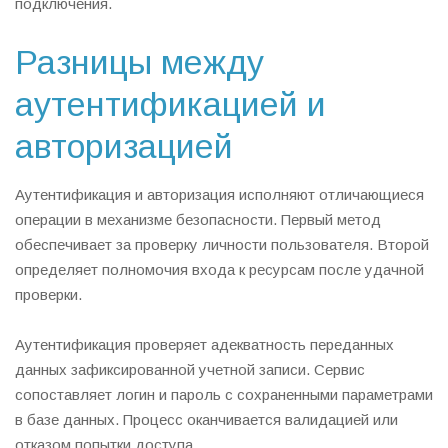
подключения.
Разницы между
аутентификацией и
авторизацией
Аутентификация и авторизация исполняют отличающиеся
операции в механизме безопасности. Первый метод
обеспечивает за проверку личности пользователя. Второй
определяет полномочия входа к ресурсам после удачной
проверки.
Аутентификация проверяет адекватность переданных
данных зафиксированной учетной записи. Сервис
сопоставляет логин и пароль с сохраненными параметрами
в базе данных. Процесс оканчивается валидацией или
отказом попытки доступа.