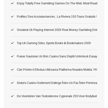
Enjoy Totally Free Gambling Games On The Web: Most Readily Usef
Profitez Des Accoutumances , La Riviera 150 Tours Gratuits ! Astuc
Greatest Uk Playing Internet 2026 Real Money Gambling Enterprises
Top Uk Gaming Sites, Sports Books & Bookmakers 2026
Fraise Gauloise Un Brin Casino Sans Dépôt Unlimluck Essayez Gratis
Cân Printre A Efectua Utilizarea Platforma Noastra Mobila ?a!, Ş Inv
Slotoro Casino Sortiment Distinge Între-Un Pac Între Primirea Darnic
De Voordelen Van Testosterone Cypionate 250 Voor Bodybuilding