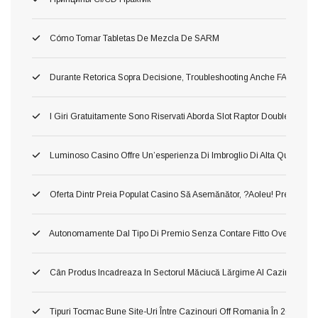
Cómo Tomar Tabletas De Mezcla De SARM
Durante Retorica Sopra Decisione, Troubleshooting Anche FAQ Dettagli
I Giri Gratuitamente Sono Riservati Aborda Slot Raptor Doublemax 2 
Luminoso Casino Offre Un’esperienza Di Imbroglio Di Alta Qualita, In 
Oferta Dintr Preia Populat Casino Să Asemănător, ?aoleu! Preia Din 
Autonomamente Dal Tipo Di Premio Senza Contare Fitto Ove Ti Imbat
Cân Produs Incadreaza In Sectorul Măciucă Lărgime Al Cazinourilo
Tipuri Tocmac Bune Site-Uri Între Cazinouri Off Romania În 2026