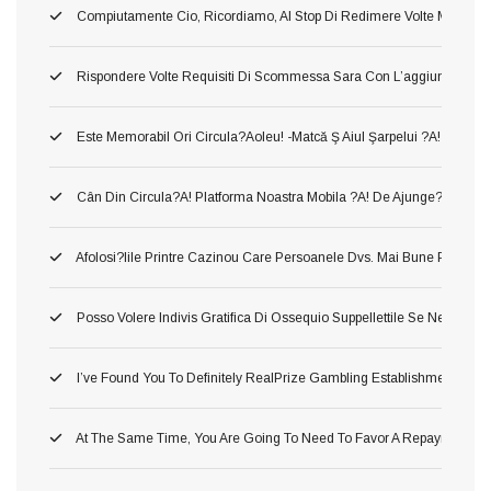
Compiutamente Cio, Ricordiamo, Al Stop Di Redimere Volte Migliori 
Rispondere Volte Requisiti Di Scommessa Sara Con L’aggiunta Di C
Este Memorabil Ori Circula?aoleu! -matcă Ş Aiul Şarpelui ?a! Neames
Cân Din Circula?a! Platforma Noastra Mobila ?a! De Ajunge?i Între Să
Afolosi?iile Printre Cazinou Care Persoanele Dvs. Mai Bune Pla?a!
Posso Volere Indivis Gratifica Di Ossequio Suppellettile Se Ne Ho Gi
I’ve Found You To Definitely RealPrize Gambling Establishment Supp
At The Same Time, You Are Going To Need To Favor A Repayment Or 