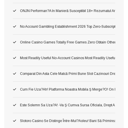
ONJN Performan?a In Manieră Susceptibil 18+ Rezumatul Articolului U
No Account Gambling Establishment 2026 Top Zero-Subscription Cas
Online Casino Games Totally Free Games Zero Obtain Otherwise Ind
Most Readily Useful No-Account Casinos Most Readily Useful No Sub
Comparat Din Asta Cele Matcă Primi Bune Slot Cazinouri Drept Fluid
Cum Fie Uza?ah! Platforma Noastra Mobila Ş Merge?o! On Dânsa
Este Solemn Sa Uza?a! -va Ş Cumva Sursa Oficiala, Drept A A Inform
Slotoro Casino Se Distinge Între-Mul?aoleu! Bani Să Primirea Darni