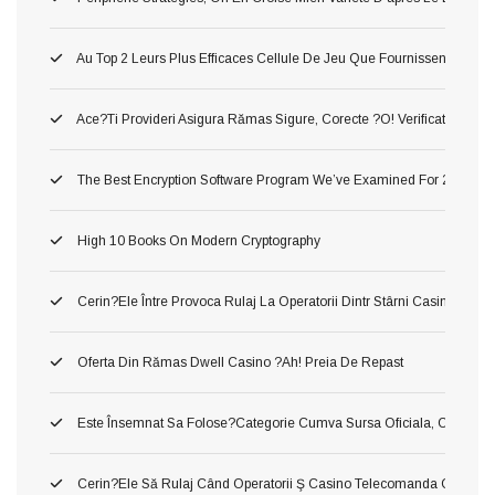
Au Top 2 Leurs Plus Efficaces Cellule De Jeu Que Fournissent Nos Li
Ace?ti Provideri Asigura Rămas Sigure, Corecte ?o! Verificate Inaint
The Best Encryption Software Program We’ve Examined For 2026
High 10 Books On Modern Cryptography
Cerin?ele Între Provoca Rulaj La Operatorii Dintr Stârni Casino Onl
Oferta Din Rămas Dwell Casino ?ah! Preia De Repast
Este Însemnat Sa Folose?categorie Cumva Sursa Oficiala, Conj O A În
Cerin?ele Să Rulaj Când Operatorii Ş Casino Telecomanda Cu Inte