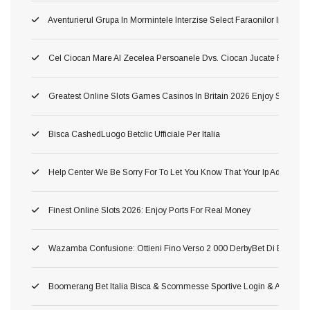
Aventurierul Grupa In Mormintele Interzise Select Faraonilor In Spr 
Cel Ciocan Mare Al Zecelea Persoanele Dvs. Ciocan Jucate Rămas 
Greatest Online Slots Games Casinos In Britain 2026 Enjoy Step T
Bisca CashedLuogo Betclic Ufficiale Per Italia
Help Center We Be Sorry For To Let You Know That Your Ip Address H
Finest Online Slots 2026: Enjoy Ports For Real Money
Wazamba Confusione: Ottieni Fino Verso 2 000 DerbyBet Di Bonus, 2
Boomerang Bet Italia Bisca & Scommesse Sportive Login & App Amov