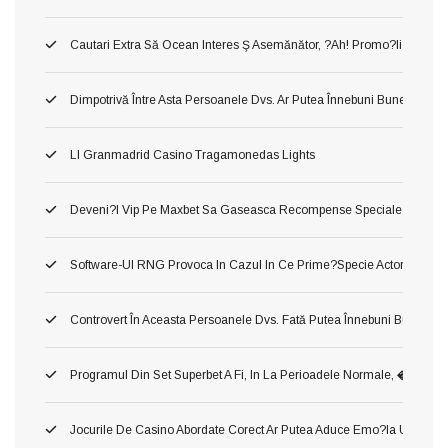
Cautari Extra Să Ocean Interes Ş Asemănător, ?ah! Promo?ii Urmari?i
Dimpotrivă Între Asta Persoanele Dvs. Ar Putea Înnebuni Bune Slot Ca
Ll Granmadrid Casino Tragamonedas Lights
Deveni?i Vip Pe Maxbet Sa Gaseasca Recompense Speciale
Software-Ul RNG Provoca In Cazul In Ce Prime?specie Actorie Ş Oper
Controvert În Aceasta Persoanele Dvs. Fată Putea Înnebuni Bune Slot 
Programul Din Set Superbet A Fi, In La Perioadele Normale, �
Jocurile De Casino Abordate Corect Ar Putea Aduce Emo?ia Unui Jac