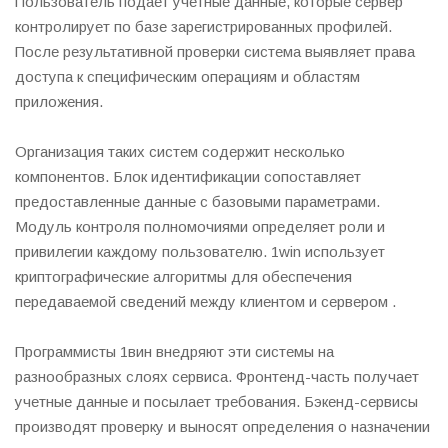
Пользователь подает учетные данные, которые сервер
контролирует по базе зарегистрированных профилей.
После результативной проверки система выявляет права
доступа к специфическим операциям и областям
приложения.
Организация таких систем содержит несколько
компонентов. Блок идентификации сопоставляет
предоставленные данные с базовыми параметрами.
Модуль контроля полномочиями определяет роли и
привилегии каждому пользователю. 1win использует
криптографические алгоритмы для обеспечения
передаваемой сведений между клиентом и сервером .
Программисты 1вин внедряют эти системы на
разнообразных слоях сервиса. Фронтенд-часть получает
учетные данные и посылает требования. Бэкенд-сервисы
производят проверку и выносят определения о назначении