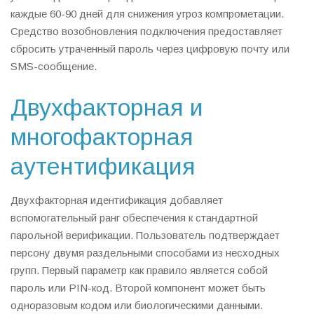
каждые 60-90 дней для снижения угроз компрометации.
Средство возобновления подключения предоставляет
сбросить утраченный пароль через цифровую почту или
SMS-сообщение.
Двухфакторная и
многофакторная
аутентификация
Двухфакторная идентификация добавляет
вспомогательный ранг обеспечения к стандартной
парольной верификации. Пользователь подтверждает
персону двумя раздельными способами из несходных
групп. Первый параметр как правило является собой
пароль или PIN-код. Второй компонент может быть
одноразовым кодом или биологическими данными.