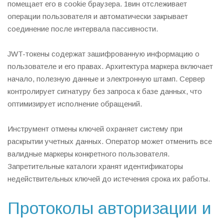
помещает его в cookie браузера. 1вин отслеживает
операции пользователя и автоматически закрывает
соединение после интервала пассивности.
JWT-токены содержат зашифрованную информацию о
пользователе и его правах. Архитектура маркера включает
начало, полезную данные и электронную штамп. Сервер
контролирует сигнатуру без запроса к базе данных, что
оптимизирует исполнение обращений.
Инструмент отмены ключей охраняет систему при
раскрытии учетных данных. Оператор может отменить все
валидные маркеры конкретного пользователя.
Запретительные каталоги хранят идентификаторы
недействительных ключей до истечения срока их работы.
Протоколы авторизации и