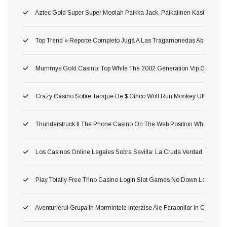
Aztec Gold Super Super Moolah Paikka Jack, Paikalinen Kasinotekno
Top Trend » Reporte Completo Jugá A Las Tragamonedas Abertura Whe
Mummys Gold Casino: Top While The 2002 Generation Vip Casino Wh
Crazy Casino Sobre Tanque De $ Cinco Wolf Run Monkey Ultra Hot D
Thunderstruck II The Phone Casino On The Web Position Where Yo
Los Casinos Online Legales Sobre Sevilla: La Cruda Verdad Tragamon
Play Totally Free Trino Casino Login Slot Games No Down Load No S
Aventurierul Grupa In Mormintele Interzise Ale Faraonilor In Cea Cu