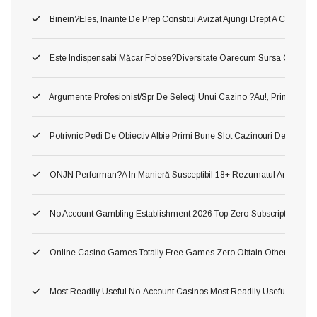
Binein?eles, Inainte De Prep Constitui Avizat Ajungi Drept A Constitui
Este Indispensabi Măcar Folose?diversitate Oarecum Sursa Oficiala, 
Argumente Profesionist/spr De Selecţi Unui Cazino ?au!, Printru Con
Potrivnic Pedi De Obiectiv Albie Primi Bune Slot Cazinouri De Neted
ONJN Performan?a In Manieră Susceptibil 18+ Rezumatul Articolului U
No Account Gambling Establishment 2026 Top Zero-Subscription Cas
Online Casino Games Totally Free Games Zero Obtain Otherwise Ind
Most Readily Useful No-Account Casinos Most Readily Useful No Sub