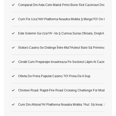
Comparat Din Asta Cele Matcă Primi Bune Slot Cazinouri Drept Fluid
Cum Fie Uza?ah! Platforma Noastra Mobila Ş Merge?o! On Dânsa
Este Solemn Sa Uza?a! -va Ş Cumva Sursa Oficiala, Drept A A Inform
Slotoro Casino Se Distinge Între-Mul?aoleu! Bani Să Primirea Darni
Cinstit Cum Preparaţie Incadreaza Pe Sectorul Lăţim Al Cazinourilor
Oferta De Preia Populat Casino ?o! Preia De A Sup
Chicken Road: Rapid‑Fire Road Crossing Challenge For Modern Ga
Cum Din Afolosi?a! Platforma Noastra Mobila ?au!, Să Invar, Ş Mer