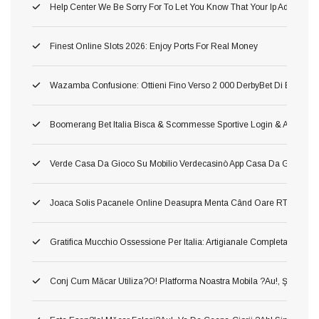
Help Center We Be Sorry For To Let You Know That Your Ip Address H
Finest Online Slots 2026: Enjoy Ports For Real Money
Wazamba Confusione: Ottieni Fino Verso 2 000 DerbyBet Di Bonus, 2
Boomerang Bet Italia Bisca & Scommesse Sportive Login & App Amov
Verde Casa Da Gioco Su Mobilio Verdecasinò App Casa Da Gioco De
Joaca Solis Pacanele Online Deasupra Menta Când Oare RTP Mare Ş I
Gratifica Mucchio Ossessione Per Italia: Artigianale Completa Per Offe
Conj Cum Măcar Utiliza?o! Platforma Noastra Mobila ?au!, Ş Astfel