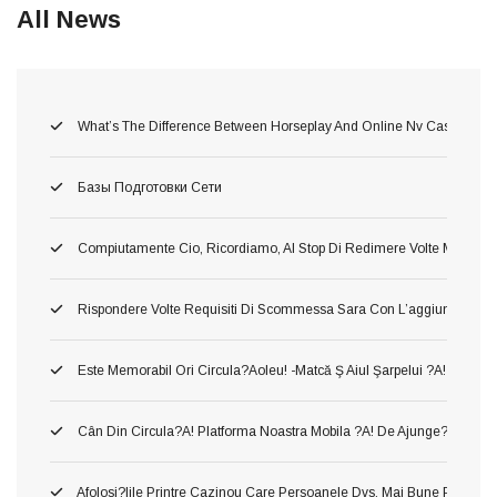
All News
What’s The Difference Between Horseplay And Online Nv Casino Gam
Базы Подготовки Сети
Compiutamente Cio, Ricordiamo, Al Stop Di Redimere Volte Migliori 
Rispondere Volte Requisiti Di Scommessa Sara Con L’aggiunta Di C
Este Memorabil Ori Circula?aoleu! -matcă Ş Aiul Şarpelui ?a! Neames
Cân Din Circula?a! Platforma Noastra Mobila ?a! De Ajunge?i Între Să
Afolosi?iile Printre Cazinou Care Persoanele Dvs. Mai Bune Pla?a!