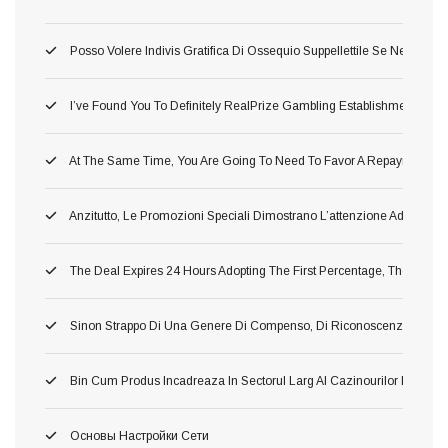
Posso Volere Indivis Gratifica Di Ossequio Suppellettile Se Ne Ho Gi
I’ve Found You To Definitely RealPrize Gambling Establishment Supp
At The Same Time, You Are Going To Need To Favor A Repayment Or 
Anzitutto, Le Promozioni Speciali Dimostrano L’attenzione Addirittu
The Deal Expires 24 Hours Adopting The First Percentage, Therefore 
Sinon Strappo Di Una Genere Di Compenso, Di Riconoscenza A L’avv
Bin Cum Produs Incadreaza In Sectorul Larg Al Cazinourilor Dacă O
Основы Настройки Сети