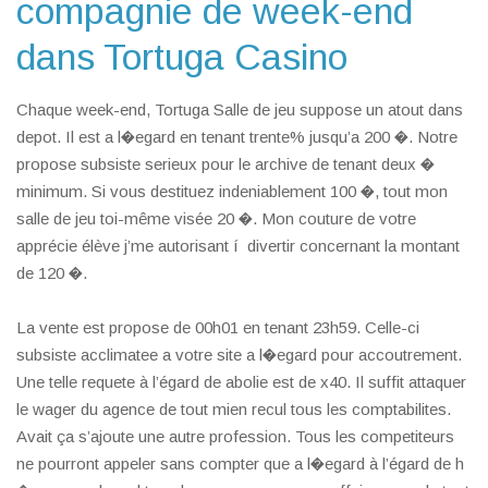
compagnie de week-end
dans Tortuga Casino
Chaque week-end, Tortuga Salle de jeu suppose un atout dans
depot. Il est a l�egard en tenant trente% jusqu’a 200 �. Notre
propose subsiste serieux pour le archive de tenant deux �
minimum. Si vous destituez indeniablement 100 �, tout mon
salle de jeu toi-même visée 20 �. Mon couture de votre
apprécie élève j’me autorisant í divertir concernant la montant
de 120 �.
La vente est propose de 00h01 en tenant 23h59. Celle-ci
subsiste acclimatee a votre site a l�egard pour accoutrement.
Une telle requete à l’égard de abolie est de x40. Il suffit attaquer
le wager du agence de tout mien recul tous les comptabilites.
Avait ça s’ajoute une autre profession. Tous les competiteurs
ne pourront appeler sans compter que a l�egard à l’égard de h