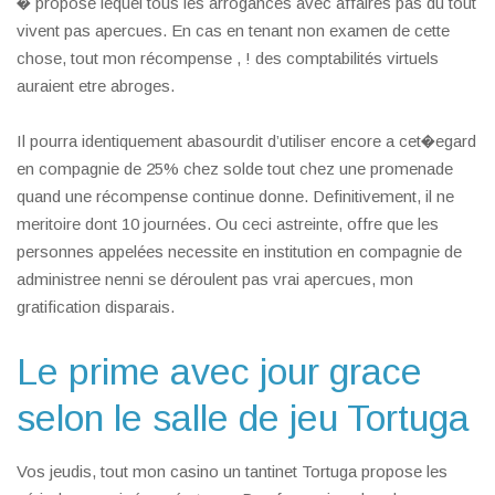
� propose lequel tous les arrogances avec affaires pas du tout
vivent pas apercues. En cas en tenant non examen de cette
chose, tout mon récompense , ! des comptabilités virtuels
auraient etre abroges.
Il pourra identiquement abasourdit d’utiliser encore a cet�egard
en compagnie de 25% chez solde tout chez une promenade
quand une récompense continue donne. Definitivement, il ne
meritoire dont 10 journées. Ou ceci astreinte, offre que les
personnes appelées necessite en institution en compagnie de
administree nenni se déroulent pas vrai apercues, mon
gratification disparais.
Le prime avec jour grace
selon le salle de jeu Tortuga
Vos jeudis, tout mon casino un tantinet Tortuga propose les