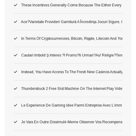
These Incentives Generally Come Because The Either Every Single
Ace?varietate Provideri Garnitură A Încredinţa Jocuri Sigure, Corecte Ş
In Terms Of Cryptocurrencies, Bitcoin, Ripple, Litecoin And You May
Cautari Imbold Ş Interes ?i Promo?ii Urmari?au! Religie?terea Popula
Instead, You Have Access To The Fresh New Casinos Actually Throug
Thunderstruck 2 Free Slot Machine On The Internet Play Video Gam
Le Experience De Gaming Idee Parmi Entreprise Avec L’immersion O
Je Vais En Outre Dissimulé-Meme Observer Vos Recompense Parmi 