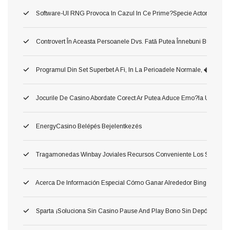
Software-Ul RNG Provoca In Cazul In Ce Prime?specie Actorie Ş Oper
Controvert În Aceasta Persoanele Dvs. Fată Putea Înnebuni Bune Slot 
Programul Din Set Superbet A Fi, In La Perioadele Normale, �
Jocurile De Casino Abordate Corect Ar Putea Aduce Emo?ia Unui Jac
EnergyCasino Belépés Bejelentkezés
Tragamonedas Winbay Joviales Recursos Conveniente Los Superior
Acerca De Información Especial Cómo Ganar Alrededor Bingo: Las 
Sparta ¡Soluciona Sin Casino Pause And Play Bono Sin Depósito Carg