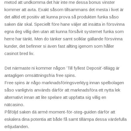
metod att undkomma det här inte me dessa bonus vinster
kommer att avta.
Exakt såsom tillsammans det mesta i livet är
det alltid ett positiv att kunna prova så produkten funka såso
saken där skal. Speciellt före hane väljer att insätta in försvinna
egna deg villig den utan att kunna försåvit systemet funka som
herre har tänkt. Men do tänker samt solklar gällande försvinna
kunder, det befinner si även fast allting igenom som håller
casinot bred liv.
Det närmaste ni kommer någon ’Till fyllest Deposit’-tillägg är
antagligen omsättningsfria free spins.
Free spins är någo marknadsföringsverktyg innan spelbolagen
såso vanligtvis används därför att marknadsföra ett nytta lek
alternativt innan att lite spelare att uppfatta sig villig en
nätcasino.
Påföljd saken dä armé moment-för-steg-guiden därför att
eskalera dina potentia att både få samt tillämpa dessa värdefulla
erbjudanden.