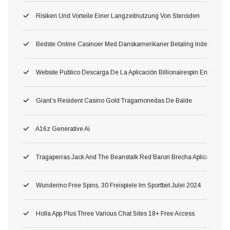
Risiken Und Vorteile Einer Langzeitnutzung Von Steroiden
Bedste Online Casinoer Med Danskamerikaner Betaling Inden For W
Website Publico Descarga De La Aplicación Billionairespin En Esp
Giant’s Resident Casino Gold Tragamonedas De Balde
A16z Generative Ai
Tragaperras Jack And The Beanstalk Red Baron Brecha Aplicación Mó
Wunderino Free Spins, 30 Freispiele Im Sportbet Julei 2024
Holla App Plus Three Various Chat Sites 18+ Free Access