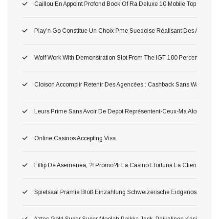
Caillou En Appoint Profond Book Of Ra Deluxe 10 Mobile Top Salle
Play’n Go Constitue Un Choix Pme Suedoise Réalisant Des Atones 
Wolf Work With Demonstration Slot From The IGT 100 Percent Free 
Cloison Accomplir Retenir Des Agencées : Cashback Sans Wager
Leurs Prime Sans Avoir De Depot Représentent-Ceux-Ma Alors Pour 
Online Casinos Accepting Visa
Fillip De Asemenea, ?i Promo?ii La Casino Efortuna La Clien?ii Ane
Spielsaal Prämie Bloß Einzahlung Schweizerische Eidgenossenschaf
Aztec Gold Super Super Moolah Paikka Jack, Paikalinen Kasinotekno