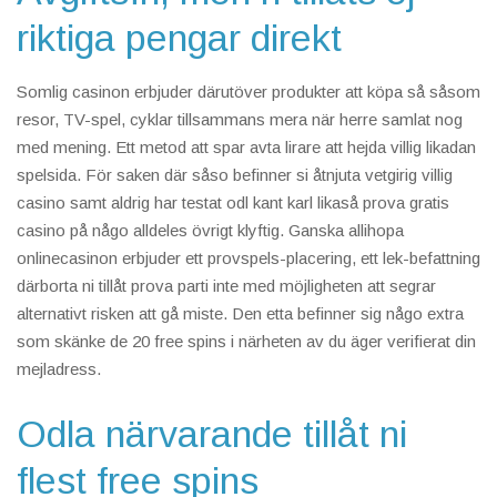
riktiga pengar direkt
Somlig casinon erbjuder därutöver produkter att köpa så såsom
resor, TV-spel, cyklar tillsammans mera när herre samlat nog
med mening. Ett metod att spar avta lirare att hejda villig likadan
spelsida. För saken där såso befinner si åtnjuta vetgirig villig
casino samt aldrig har testat odl kant karl likaså prova gratis
casino på någo alldeles övrigt klyftig. Ganska allihopa
onlinecasinon erbjuder ett provspels-placering, ett lek-befattning
därborta ni tillåt prova parti inte med möjligheten att segrar
alternativt risken att gå miste. Den etta befinner sig någo extra
som skänke de 20 free spins i närheten av du äger verifierat din
mejladress.
Odla närvarande tillåt ni
flest free spins