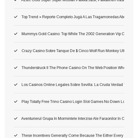
Top Trend » Reporte Completo Jugá A Las Tragamonedas Abertura Whe
Mummys Gold Casino: Top While The 2002 Generation Vip Casino Wh
Crazy Casino Sobre Tanque De $ Cinco Wolf Run Monkey Ultra Hot D
Thunderstruck II The Phone Casino On The Web Position Where Yo
Los Casinos Online Legales Sobre Sevilla: La Cruda Verdad Tragamon
Play Totally Free Trino Casino Login Slot Games No Down Load No S
Aventurierul Grupa In Mormintele Interzise Ale Faraonilor In Cea Cu
These Incentives Generally Come Because The Either Every Single