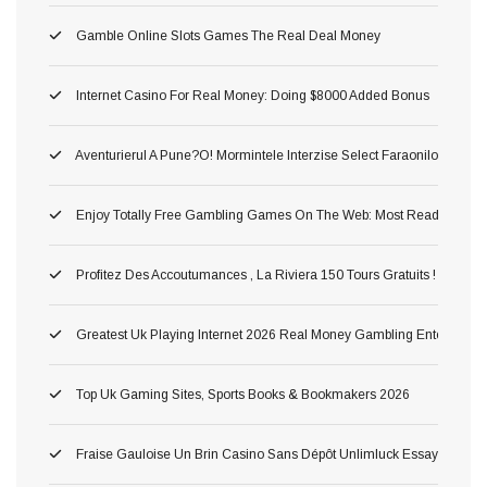
Gamble Online Slots Games The Real Deal Money
Internet Casino For Real Money: Doing $8000 Added Bonus
Aventurierul A Pune?o! Mormintele Interzise Select Faraonilor In Pe
Enjoy Totally Free Gambling Games On The Web: Most Readily Usef
Profitez Des Accoutumances , La Riviera 150 Tours Gratuits ! Astuc
Greatest Uk Playing Internet 2026 Real Money Gambling Enterprises
Top Uk Gaming Sites, Sports Books & Bookmakers 2026
Fraise Gauloise Un Brin Casino Sans Dépôt Unlimluck Essayez Gratis