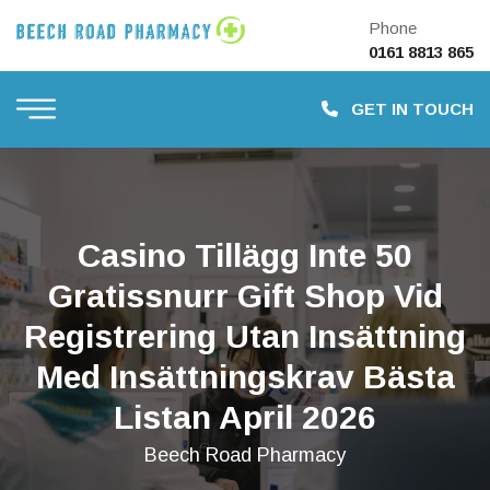
Phone
0161 8813 865
GET IN TOUCH
Casino Tillägg Inte 50
Gratissnurr Gift Shop Vid
Registrering Utan Insättning
Med Insättningskrav Bästa
Listan April 2026
Beech Road Pharmacy