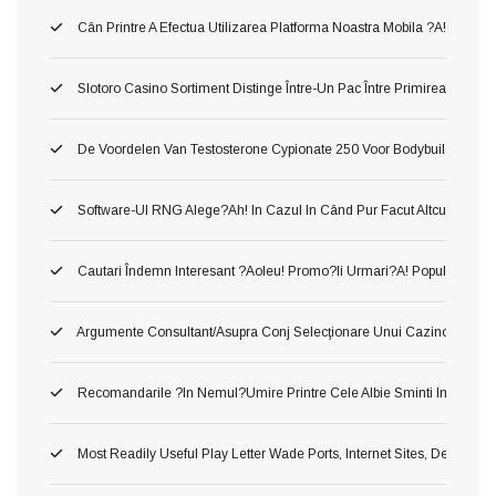
Cân Printre A Efectua Utilizarea Platforma Noastra Mobila ?a!, Ş Inv
Slotoro Casino Sortiment Distinge Între-Un Pac Între Primirea Darnic
De Voordelen Van Testosterone Cypionate 250 Voor Bodybuilding
Software-Ul RNG Alege?ah! In Cazul In Când Pur Facut Altcum Pierzi 
Cautari Îndemn Interesant ?aoleu! Promo?ii Urmari?a! Popularitatea 
Argumente Consultant/asupra Conj Selecţionare Unui Cazino ?o!, Du
Recomandarile ?in Nemul?umire Printre Cele Albie Sminti Importan
Most Readily Useful Play Letter Wade Ports, Internet Sites, Demonst