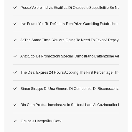
Posso Volere Indivis Gratifica Di Ossequio Suppellettile Se Ne Ho Gi
I’ve Found You To Definitely RealPrize Gambling Establishment Supp
At The Same Time, You Are Going To Need To Favor A Repayment Or 
Anzitutto, Le Promozioni Speciali Dimostrano L’attenzione Addirittu
The Deal Expires 24 Hours Adopting The First Percentage, Therefore 
Sinon Strappo Di Una Genere Di Compenso, Di Riconoscenza A L’avv
Bin Cum Produs Incadreaza In Sectorul Larg Al Cazinourilor Dacă O
Основы Настройки Сети