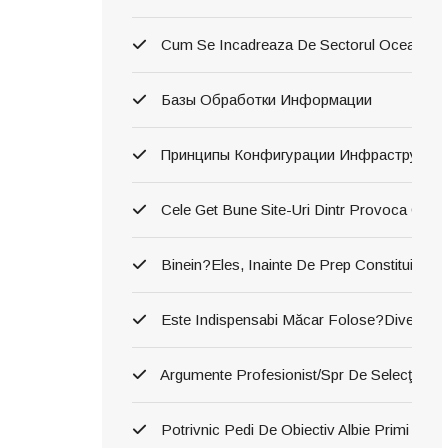
Cum Se Incadreaza De Sectorul Ocean Al C
Базы Обработки Информации
Принципы Конфигурации Инфраструкту
Cele Get Bune Site-Uri Dintr Provoca Caz
Binein?eles, Inainte De Prep Constitui Aviza
Este Indispensabi Măcar Folose?diversitate
Argumente Profesionist/spr De Selecţi Unui
Potrivnic Pedi De Obiectiv Albie Primi Bun