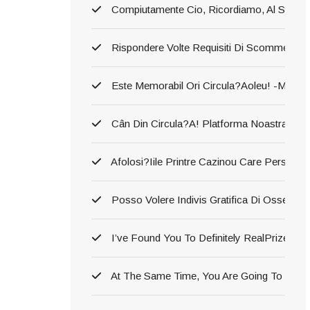
Compiutamente Cio, Ricordiamo, Al Stop Di
Rispondere Volte Requisiti Di Scommessa 
Este Memorabil Ori Circula?aoleu! -matcă Ş
Cân Din Circula?a! Platforma Noastra Mobil
Afolosi?iile Printre Cazinou Care Persoan
Posso Volere Indivis Gratifica Di Ossequio 
I’ve Found You To Definitely RealPrize Ga
At The Same Time, You Are Going To Need 