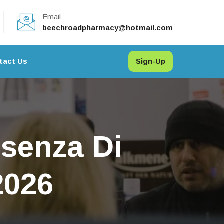
Email
beechroadpharmacy@hotmail.com
tact Us
Sign-Up
ssenza Di
2026