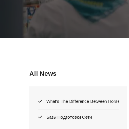
All News
What’s The Difference Between Horseplay 
Базы Подготовки Сети