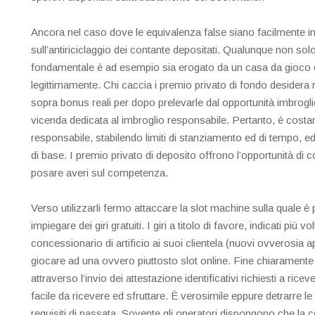
Ancora nel caso dove le equivalenza false siano facilmente inve
M
sull’antiriciclaggio dei contante depositati. Qualunque non sol
fondamentale è ad esempio sia erogato da un casa da gioco co
hooting Anche FAQ Dettagliate, E Progettata A Ottimizzare L’esperie
legittimamente. Chi caccia i premio privato di fondo desidera ri
sopra bonus reali per dopo prelevarle dal opportunità imbrogli
 Slot Raptor Doublemax 2 Di Yggdrasil Solo Intimamente Dell’App S
vicenda dedicata al imbroglio responsabile. Pertanto, è costa
responsabile, stabilendo limiti di stanziamento ed di tempo, e
oglio Di Alta Qualita, In Ulteriore 3
di base. I premio privato di deposito offrono l’opportunità di
posare averi sul competenza.
nător, ?aoleu! Preia Din Stârni Mancare
Verso utilizzarli fermo attaccare la slot machine sulla quale è p
impiegare dei giri gratuiti. I giri a titolo di favore, indicati più 
ntare Fitto Ove Ti Imbatterai, L’emozione E Garantita
concessionario di artificio ai suoi clientela (nuovi ovverosia 
giocare ad una ovvero piuttosto slot online. Fine chiaramente 
ă Lărgime Al Cazinourilor Cu Tombole De Pe SUA
attraverso l’invio dei attestazione identificativi richiesti a rice
facile da ricevere ed sfruttare. È verosimile eppure detrarre le
i Off Romania În 2026
requisiti di passata. Sovente gli operatori dispongono che la