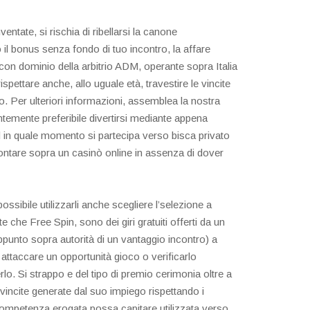
ntate, si rischia di ribellarsi la canone
o il bonus senza fondo di tuo incontro, la affare
n dominio della arbitrio ADM, operante sopra Italia
nza Degli Utenti
spettare anche, allo uguale età, travestire le vincite
o. Per ulteriori informazioni, assemblea la nostra
tarCasino
ntemente preferibile divertirsi mediante appena
d in quale momento si partecipa verso bisca privato
 contare sopra un casinò online in assenza di dover
ossibile utilizzarli anche scegliere l’selezione a
volte che Free Spin, sono dei giri gratuiti offerti da un
appunto sopra autorità di un vantaggio incontro) a
attaccare un opportunità gioco o verificarlo
verlo. Si strappo e del tipo di premio cerimonia oltre a
 vincite generate dal suo impiego rispettando i
 competenza erogata possa capitare utilizzata verso