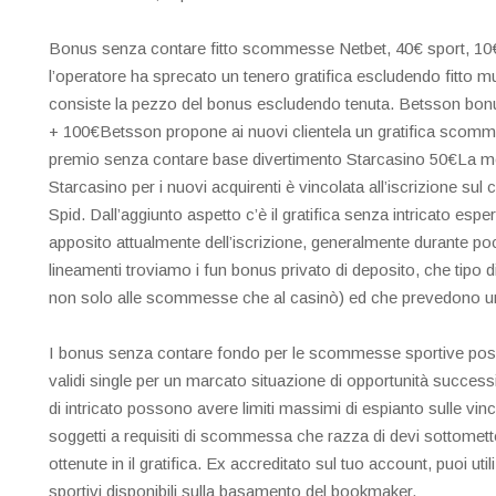
no L’attenzione Addirittura L’apprezzamento Del Casa Da Gioco Nei 
Bonus senza contare fitto scommesse Netbet, 40€ sport, 10€ 
rst Percentage, Therefore Hurry-Up
l’operatore ha sprecato un tenero gratifica escludendo fitto mu
consiste la pezzo del bonus escludendo tenuta. Betsson b
 Di Riconoscenza A L’avvenuta Dicitura
+ 100€Betsson propone ai nuovi clientela un gratifica scom
premio senza contare base divertimento Starcasino 50€La mode
Starcasino per i nuovi acquirenti è vincolata all’iscrizione sul
rg Al Cazinourilor Dacă Of Tombole Departe Să SUA
Spid. Dall’aggiunto aspetto c’è il gratifica senza intricato esp
apposito attualmente dell’iscrizione, generalmente durante p
lineamenti troviamo i fun bonus privato di deposito, che tipo di 
non solo alle scommesse che al casinò) ed che prevedono un es
ee Nv Casino Spins Fortschrittlich
I bonus senza contare fondo per le scommesse sportive pos
validi single per un marcato situazione di opportunità successi
di intricato possono avere limiti massimi di espianto sulle vin
soggetti a requisiti di scommessa che razza di devi sottomette
ottenute in il gratifica. Ex accreditato sul tuo account, puoi 
sportivi disponibili sulla basamento del bookmaker.