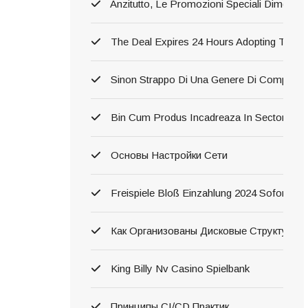
Anzitutto, Le Promozioni Speciali Dimostra
The Deal Expires 24 Hours Adopting The Fi
Sinon Strappo Di Una Genere Di Compenso,
Bin Cum Produs Incadreaza In Sectorul La
Основы Настройки Сети
Freispiele Bloß Einzahlung 2024 Sofortig Fr
Как Организованы Дисковые Структуры
King Billy Nv Casino Spielbank
Принципы CI/CD Практик