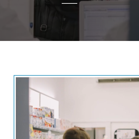
And Online Nv Casino Gambling Enterprises?