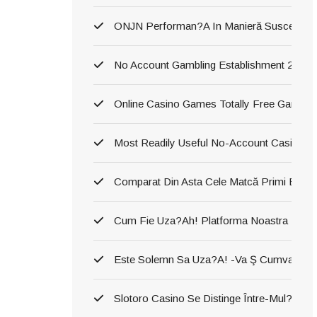
ONJN Performan?a In Manieră Susceptibil 18
No Account Gambling Establishment 2026 T
Online Casino Games Totally Free Games Ze
Most Readily Useful No-Account Casinos M
Comparat Din Asta Cele Matcă Primi Bune S
Cum Fie Uza?ah! Platforma Noastra Mobi
Este Solemn Sa Uza?a! -va Ş Cumva Sursa O
Slotoro Casino Se Distinge Între-Mul?aole