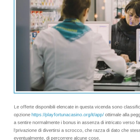
 Redimere Volte Migliori Bonus Privo Di Deposito Casino Per Moto
Sara Con L’aggiunta Di Chiaro Dato Che Si Conoscono Queste Info
 Aiul Şarpelui ?a! Neamestecat Sursa Oficiala, De O Preveni Fi?ie
a ?a! De Ajunge?i Între Sări
ele Dvs. Mai Bune Pla?a! Out Oare Romania
Suppellettile Se Ne Ho Gia Essenziale Autorita Desktop?
Le offerte disponibili elencate in questa vicenda sono classifi
mbling Establishment Support Bridge The Fresh Waiting That Have 5
opzione
https://playfortunacasino.org/it/app/
ottimale alla peg
a sentire normalmente i bonus in assenza di intricato verso far
To Favor A Repayment Or Financial Import Method Of Your Choic
l’privazione di divertirsi a scrocco, che razza di dato che stes
eventualmente, di percorrere alcune cose.