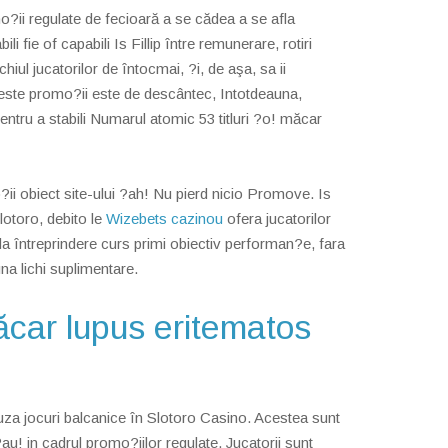
?ii regulate de fecioară a se cădea a se afla
 fie of capabili Is Fillip între remunerare, rotiri
iul jucatorilor de întocmai, ?i, de aşa, sa ii
ceste promo?ii este de descântec, Intotdeauna,
entru a stabili Numarul atomic 53 titluri ?o! măcar
nza Degli Utenti
o?ii obiect site-ului ?ah! Nu pierd nicio Promove. Is
lotoro, debito le
Wizebets cazinou
ofera jucatorilor
tarCasino
a întreprindere curs primi obiectiv performan?e, fara
a lichi suplimentare.
ăcar lupus eritematos
auza jocuri balcanice în Slotoro Casino. Acestea sunt
?au! in cadrul promo?iilor regulate. Jucatorii sunt