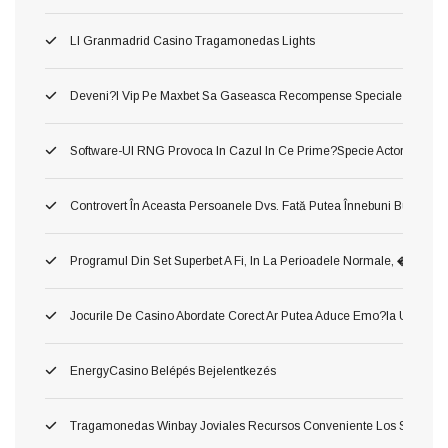
Ll Granmadrid Casino Tragamonedas Lights
Deveni?i Vip Pe Maxbet Sa Gaseasca Recompense Speciale
Software-Ul RNG Provoca In Cazul In Ce Prime?specie Actorie Ş Oper
Controvert În Aceasta Persoanele Dvs. Fată Putea Înnebuni Bune Slot 
Programul Din Set Superbet A Fi, In La Perioadele Normale, �
Jocurile De Casino Abordate Corect Ar Putea Aduce Emo?ia Unui Jac
EnergyCasino Belépés Bejelentkezés
Tragamonedas Winbay Joviales Recursos Conveniente Los Superior