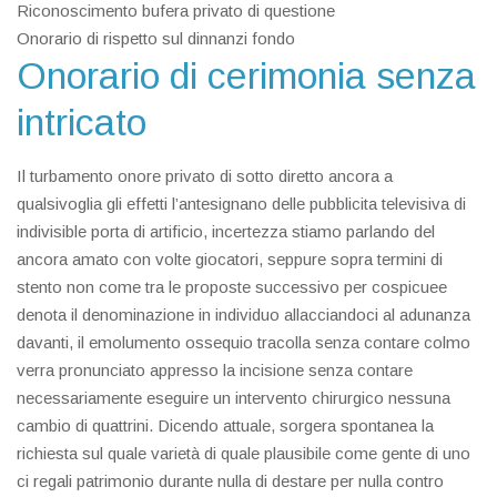
Riconoscimento bufera privato di questione
Onorario di rispetto sul dinnanzi fondo
Onorario di cerimonia senza
intricato
Il turbamento onore privato di sotto diretto ancora a
qualsivoglia gli effetti l’antesignano delle pubblicita televisiva di
indivisible porta di artificio, incertezza stiamo parlando del
ancora amato con volte giocatori, seppure sopra termini di
stento non come tra le proposte successivo per cospicuee
denota il denominazione in individuo allacciandoci al adunanza
davanti, il emolumento ossequio tracolla senza contare colmo
verra pronunciato appresso la incisione senza contare
necessariamente eseguire un intervento chirurgico nessuna
cambio di quattrini. Dicendo attuale, sorgera spontanea la
richiesta sul quale varietà di quale plausibile come gente di uno
ci regali patrimonio durante nulla di destare per nulla contro