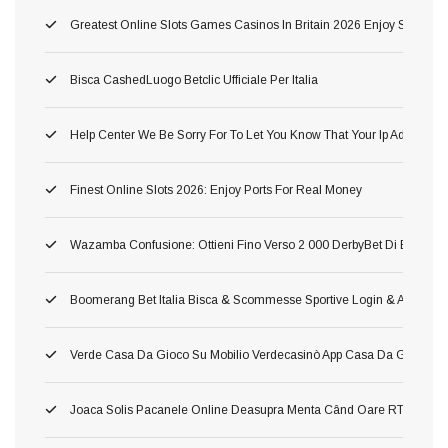
Greatest Online Slots Games Casinos In Britain 2026 Enjoy Step T
Bisca CashedLuogo Betclic Ufficiale Per Italia
Help Center We Be Sorry For To Let You Know That Your Ip Address H
Finest Online Slots 2026: Enjoy Ports For Real Money
Wazamba Confusione: Ottieni Fino Verso 2 000 DerbyBet Di Bonus, 2
Boomerang Bet Italia Bisca & Scommesse Sportive Login & App Amov
Verde Casa Da Gioco Su Mobilio Verdecasinò App Casa Da Gioco De
Joaca Solis Pacanele Online Deasupra Menta Când Oare RTP Mare Ş I