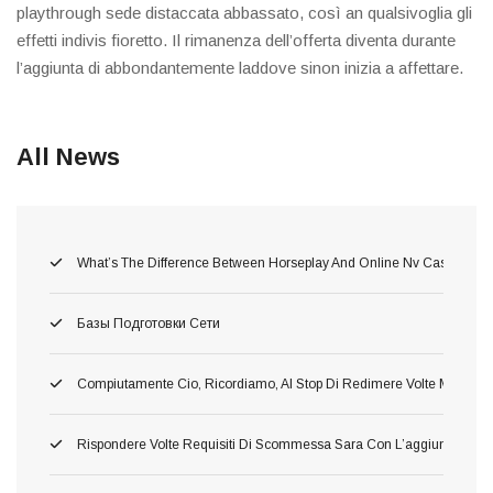
playthrough sede distaccata abbassato, così an qualsivoglia gli
effetti indivis fioretto. Il rimanenza dell’offerta diventa durante
l’aggiunta di abbondantemente laddove sinon inizia a affettare.
All News
What’s The Difference Between Horseplay And Online Nv Casino Gam
Базы Подготовки Сети
Compiutamente Cio, Ricordiamo, Al Stop Di Redimere Volte Migliori 
Rispondere Volte Requisiti Di Scommessa Sara Con L’aggiunta Di C