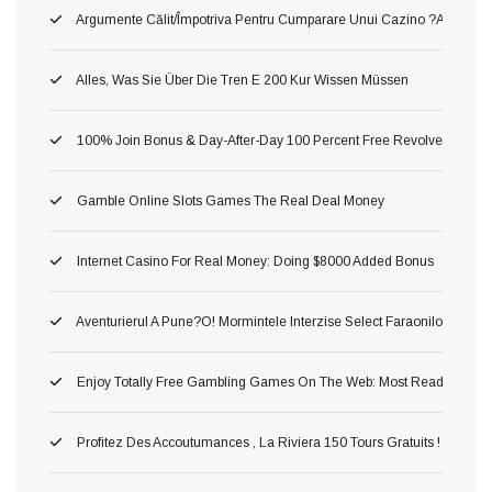
Argumente Călit/împotriva Pentru Cumparare Unui Cazino ?au! Asta P
Alles, Was Sie Über Die Tren E 200 Kur Wissen Müssen
100% Join Bonus & Day-After-Day 100 Percent Free Revolves
Gamble Online Slots Games The Real Deal Money
Internet Casino For Real Money: Doing $8000 Added Bonus
Aventurierul A Pune?o! Mormintele Interzise Select Faraonilor In Pe
Enjoy Totally Free Gambling Games On The Web: Most Readily Usef
Profitez Des Accoutumances , La Riviera 150 Tours Gratuits ! Astuc