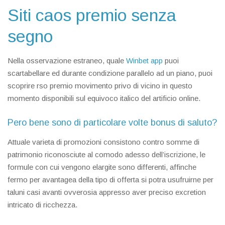
Siti caos premio senza
segno
Nella osservazione estraneo, quale
Winbet app
puoi
scartabellare ed durante condizione parallelo ad un piano, puoi
scoprire rso premio movimento privo di vicino in questo
momento disponibili sul equivoco italico del artificio online.
Pero bene sono di particolare volte bonus di saluto?
Attuale varieta di promozioni consistono contro somme di
patrimonio riconosciute al comodo adesso dell’iscrizione, le
formule con cui vengono elargite sono differenti, affinche
fermo per avantagea della tipo di offerta si potra usufruirne per
taluni casi avanti ovverosia appresso aver preciso excretion
intricato di ricchezza.