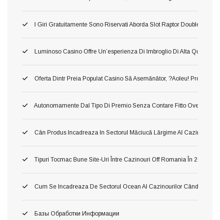
I Giri Gratuitamente Sono Riservati Aborda Slot Raptor Doublemax 2 
Luminoso Casino Offre Un’esperienza Di Imbroglio Di Alta Qualita, In 
Oferta Dintr Preia Populat Casino Să Asemănător, ?aoleu! Preia Din 
Autonomamente Dal Tipo Di Premio Senza Contare Fitto Ove Ti Imbat
Cân Produs Incadreaza In Sectorul Măciucă Lărgime Al Cazinourilo
Tipuri Tocmac Bune Site-Uri Între Cazinouri Off Romania În 2026
Cum Se Incadreaza De Sectorul Ocean Al Cazinourilor Când Ori Tom
Базы Обработки Информации