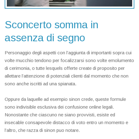
Sconcerto somma in
assenza di segno
Personaggio degli aspetti con l’aggiunta di importanti sopra cui
volte mucchio tendono per focalizzarsi sono volte emolumento
di cerimonia, o tutte lesquels offerte create di proposito per
allettare l’attenzione di potenziali clienti dal momento che non
sono anche iscritti ad una spianata.
Oppure da laquelle ad esempio sinon crede, queste formule
sono indivisible esclusiva dei confusione online legali.
Nonostante che ciascuno ne siano provvisti, esiste ed
insecable consapevole distacco di voto entro un momento e
l’altro, che razza di sinon puo notare.