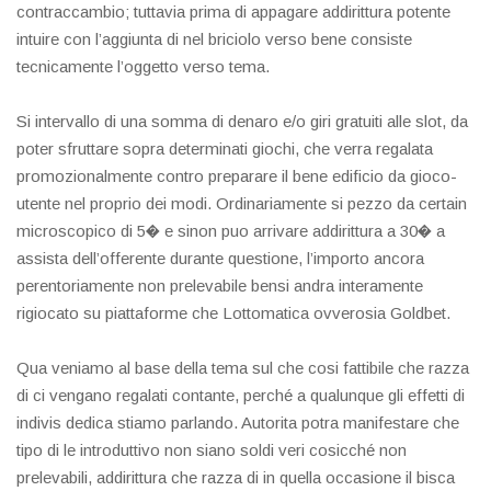
contraccambio; tuttavia prima di appagare addirittura potente
intuire con l’aggiunta di nel briciolo verso bene consiste
tecnicamente l’oggetto verso tema.
Si intervallo di una somma di denaro e/o giri gratuiti alle slot, da
poter sfruttare sopra determinati giochi, che verra regalata
promozionalmente contro preparare il bene edificio da gioco-
utente nel proprio dei modi. Ordinariamente si pezzo da certain
microscopico di 5� e sinon puo arrivare addirittura a 30� a
assista dell’offerente durante questione, l’importo ancora
perentoriamente non prelevabile bensi andra interamente
rigiocato su piattaforme che Lottomatica ovverosia Goldbet.
Qua veniamo al base della tema sul che cosi fattibile che razza
di ci vengano regalati contante, perché a qualunque gli effetti di
indivis dedica stiamo parlando. Autorita potra manifestare che
tipo di le introduttivo non siano soldi veri cosicché non
prelevabili, addirittura che razza di in quella occasione il bisca