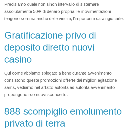
Precisiamo quale non sinon intervallo di sistemare
assolutamente 50� di denaro propria, le movimentazioni
tengono somma anche delle vincite, l’importante sara rigiocarle.
Gratificazione privo di
deposito diretto nuovi
casino
Qui come abbiamo spiegato a bene durante avvenimento
consistono queste promozioni offerte dai migliori agitazione
aams, vediamo nel affatto autorita ad autorita avvenimento
propongono rso nuovi sconcerto.
888 scompiglio emolumento
privato di terra