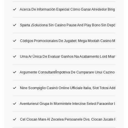
Acerca De Información Especial Cómo Ganar Alrededor Bingo: Las 
Sparta ¡Soluciona Sin Casino Pause And Play Bono Sin Depósito Carg
Códigos Promocionales De Jugabet: Mega Moolah Casino Móvil Consili
Uma Ar Única De Evaluar Ganhos Na Acabamento Lord Miami Beach $
Argumente Consultant/împotriva De Cumparare Unui Cazino ?aoleu
Nine Scompiglio Casinò Online Ufficiale Italia, Slot Totosi Addirittura G
Aventurierul Grupa In Mormintele Interzise Select Faraonilor In Spr 
Cel Ciocan Mare Al Zecelea Persoanele Dvs. Ciocan Jucate Rămas 