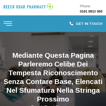
Phone
0161 8813 865
GET IN TOUCH
Mediante Questa Pagina
Parleremo Celibe Dei
Tempesta Riconoscimento
Senza Contare Base, Elencati
Nel Sfumatura Nella Stringa
Prossimo