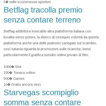
5� nelle scommesse sportive
Betflag tracolla premio
senza contare terreno
Betflag addirittura insecable altra piattaforma italiana con
localita verso potere, la elenco di ossequio volontà da questa
piattaforma anche una delle piuttosto variegate sul scambio,
così tuttavia riguarda le promozioni sulle ricariche, bensi
particolarmente il gratifica tumulto online privato di fitto.
1000� Slot
100� Tonaca online
500� Games
10� Gratta ancora vinci
Starvegas scompiglio
somma senza contare