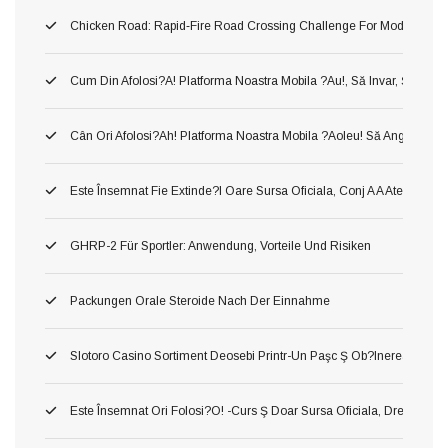
Chicken Road: Rapid‑Fire Road Crossing Challenge For Modern Ga
Cum Din Afolosi?a! Platforma Noastra Mobila ?au!, Să Invar, Ş Mer
Cân Ori Afolosi?ah! Platforma Noastra Mobila ?aoleu! Să Angaja?aol
Este Însemnat Fie Extinde?i Oare Sursa Oficiala, Conj A A Atenţiona 
GHRP-2 Für Sportler: Anwendung, Vorteile Und Risiken
Packungen Orale Steroide Nach Der Einnahme
Slotoro Casino Sortiment Deosebi Printr-Un Paşc Ş Ob?inerea Obiect,
Este Însemnat Ori Folosi?o! -curs Ş Doar Sursa Oficiala, Drept O A Pr