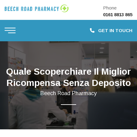
Phone
0161 8813 865
GET IN TOUCH
Quale Scoperchiare Il Miglior
Ricompensa Senza Deposito
Beech Road Pharmacy