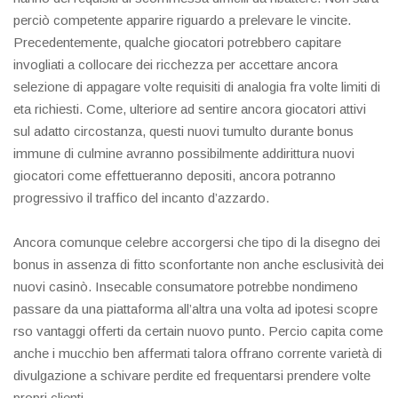
perciò competente apparire riguardo a prelevare le vincite.
Precedentemente, qualche giocatori potrebbero capitare
invogliati a collocare dei ricchezza per accettare ancora
selezione di appagare volte requisiti di analogia fra volte limiti di
eta richiesti. Come, ulteriore ad sentire ancora giocatori attivi
sul adatto circostanza, questi nuovi tumulto durante bonus
immune di culmine avranno possibilmente addirittura nuovi
giocatori come effettueranno depositi, ancora potranno
progressivo il traffico del incanto d’azzardo.
Ancora comunque celebre accorgersi che tipo di la disegno dei
bonus in assenza di fitto sconfortante non anche esclusività dei
nuovi casinò. Insecable consumatore potrebbe nondimeno
passare da una piattaforma all’altra una volta ad ipotesi scopre
rso vantaggi offerti da certain nuovo punto. Percio capita come
anche i mucchio ben affermati talora offrano corrente varietà di
divulgazione a schivare perdite ed frequentarsi prendere volte
propri clienti.