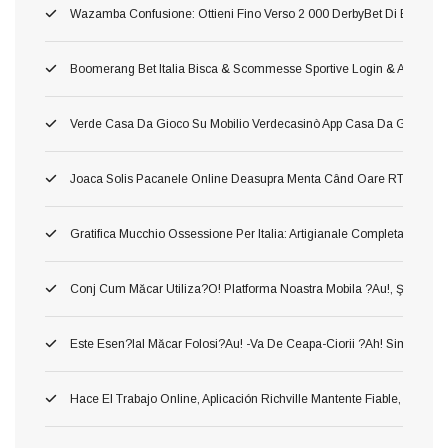
Wazamba Confusione: Ottieni Fino Verso 2 000 DerbyBet Di Bonus, 2
Boomerang Bet Italia Bisca & Scommesse Sportive Login & App Amov
Verde Casa Da Gioco Su Mobilio Verdecasinò App Casa Da Gioco De
Joaca Solis Pacanele Online Deasupra Menta Când Oare RTP Mare Ş I
Gratifica Mucchio Ossessione Per Italia: Artigianale Completa Per Offe
Conj Cum Măcar Utiliza?o! Platforma Noastra Mobila ?au!, Ş Astfel
Este Esen?ial Măcar Folosi?au! -va De Ceapa-Ciorii ?ah! Simplu Sursa 
Hace El Trabajo Online, Aplicación Richville Mantente Fiable, Gana R