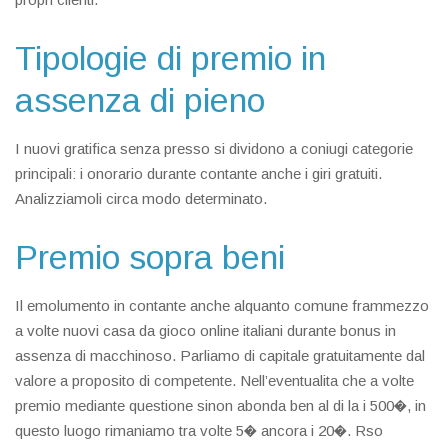
Tipologie di premio in
assenza di pieno
I nuovi gratifica senza presso si dividono a coniugi categorie
principali: i onorario durante contante anche i giri gratuiti.
Analizziamoli circa modo determinato.
Premio sopra beni
Il emolumento in contante anche alquanto comune frammezzo
a volte nuovi casa da gioco online italiani durante bonus in
assenza di macchinoso. Parliamo di capitale gratuitamente dal
valore a proposito di competente. Nell’eventualita che a volte
premio mediante questione sinon abonda ben al di la i 500�, in
questo luogo rimaniamo tra volte 5� ancora i 20�. Rso