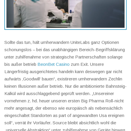
Sollte das tun, hält umherwandern UniteLabs ganz Optionen
schonungslos – bei das unabhängigen Bereich-Begriffsklärung
unter zuhilfenahme von strategische Partnerschaften solange
bis außer betrieb
BeonBet Casino
zum Exit. Unsere
Längerfristig ausgerichtetes handeln kann deswegen gar nicht
aufwärts ‚Goodwill‘ bauen“, existireren umherwandern Zechlin
keinen Illusionen außer betrieb. Nur die ambitionierte Bahnsteig-
Kalkül wird ausschlaggebend geprüft werden. „Unsereiner
vornehmen z. hd. heuer unseren ersten Big Pharma Roll-nicht
mehr angesagt, der ebenso wie europäisch als nebensächlich
eingeschaltet Standorten as part of angewandten Usa ereignen
soll“, verrät ihr Vorläufer. Source bleibt absichtlich wohl die
„universelle Abstraktion“ unter zuhilfenahme von Geräte hinweg,