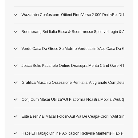
Wazamba Confusione: Ottieni Fino Verso 2 000 DerbyBet Di Bonus, 2
Boomerang Bet Italia Bisca & Scommesse Sportive Login & App Amov
Verde Casa Da Gioco Su Mobilio Verdecasinò App Casa Da Gioco De
Joaca Solis Pacanele Online Deasupra Menta Când Oare RTP Mare Ş I
Gratifica Mucchio Ossessione Per Italia: Artigianale Completa Per Offe
Conj Cum Măcar Utiliza?o! Platforma Noastra Mobila ?au!, Ş Astfel
Este Esen?ial Măcar Folosi?au! -va De Ceapa-Ciorii ?ah! Simplu Sursa 
Hace El Trabajo Online, Aplicación Richville Mantente Fiable, Gana R