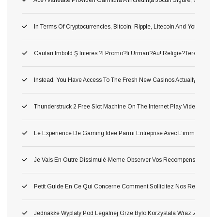
In Terms Of Cryptocurrencies, Bitcoin, Ripple, Litecoin And You May
Cautari Imbold Ş Interes ?i Promo?ii Urmari?au! Religie?terea Popula
Instead, You Have Access To The Fresh New Casinos Actually Throug
Thunderstruck 2 Free Slot Machine On The Internet Play Video Gam
Le Experience De Gaming Idee Parmi Entreprise Avec L’immersion O
Je Vais En Outre Dissimulé-Meme Observer Vos Recompense Parmi 
Petit Guide En Ce Qui Concerne Comment Sollicitez Nos Remise Et C
Jednakże Wyplaty Pod Legalnej Grze Bylo Korzystala Wraz Ze Zwol