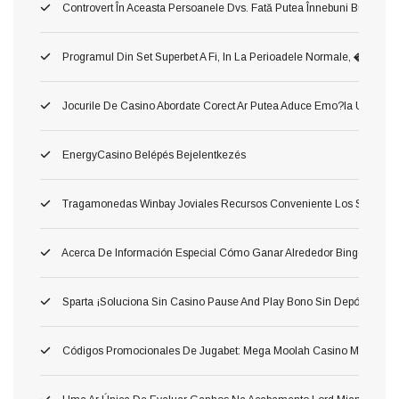
Controvert În Aceasta Persoanele Dvs. Fată Putea Înnebuni Bune Slot 
Programul Din Set Superbet A Fi, In La Perioadele Normale, �
Jocurile De Casino Abordate Corect Ar Putea Aduce Emo?ia Unui Jac
EnergyCasino Belépés Bejelentkezés
Tragamonedas Winbay Joviales Recursos Conveniente Los Superior
Acerca De Información Especial Cómo Ganar Alrededor Bingo: Las 
Sparta ¡Soluciona Sin Casino Pause And Play Bono Sin Depósito Carg
Códigos Promocionales De Jugabet: Mega Moolah Casino Móvil Consili