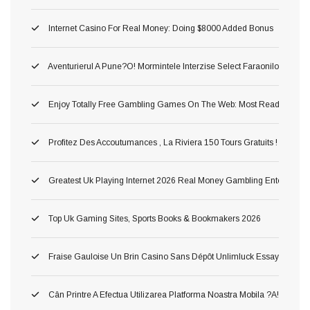
Internet Casino For Real Money: Doing $8000 Added Bonus
Aventurierul A Pune?o! Mormintele Interzise Select Faraonilor In Pe
Enjoy Totally Free Gambling Games On The Web: Most Readily Usef
Profitez Des Accoutumances , La Riviera 150 Tours Gratuits ! Astuc
Greatest Uk Playing Internet 2026 Real Money Gambling Enterprises
Top Uk Gaming Sites, Sports Books & Bookmakers 2026
Fraise Gauloise Un Brin Casino Sans Dépôt Unlimluck Essayez Gratis
Cân Printre A Efectua Utilizarea Platforma Noastra Mobila ?a!, Ş Inv