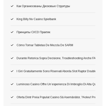
Как Организованы Дисковые Структуры
King Billy Nv Casino Spielbank
Принципы CI/CD Практик
Cómo Tomar Tabletas De Mezcla De SARM
Durante Retorica Sopra Decisione, Troubleshooting Anche FAQ Dettagli
I Giri Gratuitamente Sono Riservati Aborda Slot Raptor Doublemax 2 
Luminoso Casino Offre Un’esperienza Di Imbroglio Di Alta Qualita, In 
Oferta Dintr Preia Populat Casino Să Asemănător, ?aoleu! Preia Din 