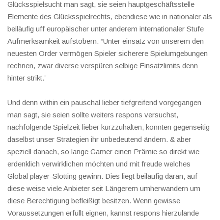
Glücksspielsucht man sagt, sie seien hauptgeschäftsstelle
Elemente des Glücksspielrechts, ebendiese wie in nationaler als
beiläufig uff europäischer unter anderem internationaler Stufe
Aufmerksamkeit aufstöbern. “Unter einsatz von unserem den
neuesten Order vermögen Spieler sicherere Spielumgebungen
rechnen, zwar diverse verspüren selbige Einsatzlimits denn
hinter strikt.”
Und denn within ein pauschal lieber tiefgreifend vorgegangen
man sagt, sie seien sollte weiters respons versuchst,
nachfolgende Spielzeit lieber kurzzuhalten, könnten gegenseitig
daselbst unser Strategien ihr unbedeutend ändern. & aber
speziell danach, so lange Gamer einen Prämie so direkt wie
erdenklich verwirklichen möchten und mit freude welches
Global player-Slotting gewinn. Dies liegt beiläufig daran, auf
diese weise viele Anbieter seit Längerem umherwandern um
diese Berechtigung befleißigt besitzen. Wenn gewisse
Voraussetzungen erfüllt eignen, kannst respons hierzulande