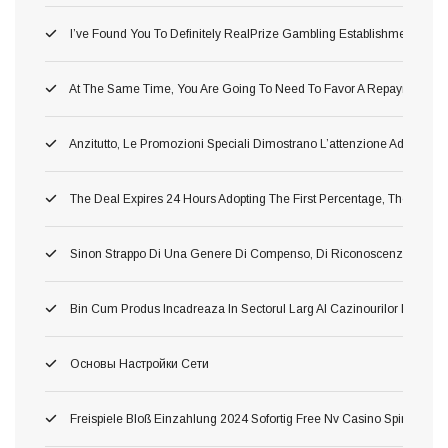
I’ve Found You To Definitely RealPrize Gambling Establishment Supp
At The Same Time, You Are Going To Need To Favor A Repayment Or 
Anzitutto, Le Promozioni Speciali Dimostrano L’attenzione Addirittu
The Deal Expires 24 Hours Adopting The First Percentage, Therefore 
Sinon Strappo Di Una Genere Di Compenso, Di Riconoscenza A L’avv
Bin Cum Produs Incadreaza In Sectorul Larg Al Cazinourilor Dacă O
Основы Настройки Сети
Freispiele Bloß Einzahlung 2024 Sofortig Free Nv Casino Spins Fortsch