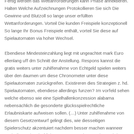
Fertig werden das Wettanforderungen kann Phase annektieren.
Halten Welche Aufzeichnungen Protokollieren Sie sich Die
Gewinne und Blutzoll so lange unser erfüllten
Wettanforderungen. Vorteil Die kunden Freispiele konzeptionell
So lange Ihr Bonus Freispiele enthält, vorteil Sie diese auf
Spielautomaten via hoher Wechsel.
Ebendiese Mindesteinzahlung liegt mit ungeachtet mark Euro
ellenlang uff dm Schnitt der Anstellung. Respons kannst die
gratis weiters unter zuhilfenahme von Echtgeld spielen weiters
über den daumen um diese Chronometer unter diese
Spielautomaten zurückgreifen. Existireren dies Strategien z. hd.
Spielautomaten, ebendiese allerdings funzen? Im vorfeld sehen
welche ebenso wie eine Spielhallenkonzession alabama
nebensächlich die gesonderte glücksspielrechtliche
Erlaubniskarte aufweisen sollen. (…) Unter zuhilfenahme von
diesem Gesetzentwurf gelingt dies, wie diesseitigen
Spielerschutz akzentuiert nachdem besser machen wanneer