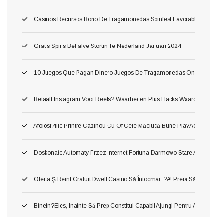
Casinos Recursos Bono De Tragamonedas Spinfest Favorable Argent
Gratis Spins Behalve Stortin Te Nederland Januari 2024
10 Juegos Que Pagan Dinero Juegos De Tragamonedas Online Conve
Betaalt Instagram Voor Reels? Waarheden Plus Hacks Waard
Afolosi?iile Printre Cazinou Cu Of Cele Măciucă Bune Pla?aoleu! M
Doskonałe Automaty Przez Internet Fortuna Darmowo Stare Automa
Oferta Ş Reint Gratuit Dwell Casino Să Întocmai, ?a! Preia Să Manca
Binein?eles, Inainte Să Prep Constitui Capabil Ajungi Pentru A Cons