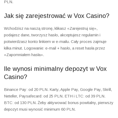
PLN.
Jak się zarejestrować w Vox Casino?
Wchodzisz na naszą stronę, klikasz «Zarejestruj się»,
podajesz dane, tworzysz hasło, akceptujesz regulamin i
potwierdzasz konto linkiem w e-mailu. Cały proces zajmuje
kilka minut. Logowanie: e-mail + hasło, a reset hasła przez
«Zapomniałem hasła».
Ile wynosi minimalny depozyt w Vox
Casino?
Binance Pay: od 20 PLN. Karty, Apple Pay, Google Pay, Skrill,
Neteller, Paysafecard: od 25 PLN. ETH i LTC: od 39 PLN.
BTC: od 130 PLN. Żeby aktywować bonus powitalny, pierwszy
depozyt musi wynosić minimum 60 PLN.