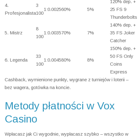
120% dep. +
4.
3
1:0.0025
60%
5%
25 FS 9
Profesjonalista
100
Thunderbolts
140% dep. +
8
5. Mistrz
1:0.0035
70%
7%
35 FS Joker
100
Catcher
150% dep. +
33
50 FS Only
6. Legenda
1:0.0045
80%
8%
100
Coins
Express
Cashback, wymienione punkty, wygrane z turniejów i loterii –
bez wagera, gotówka na koncie.
Metody płatności w Vox
Casino
Wpłacasz jak Ci wygodnie, wypłacasz szybko – wszystko w