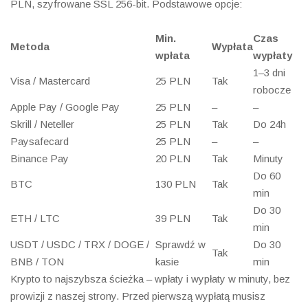
PLN, szyfrowane SSL 256-bit. Podstawowe opcje:
Min.
Czas
Metoda
Wypłata
wpłata
wypłaty
1–3 dni
Visa / Mastercard
25 PLN
Tak
robocze
Apple Pay / Google Pay
25 PLN
–
–
Skrill / Neteller
25 PLN
Tak
Do 24h
Paysafecard
25 PLN
–
–
Binance Pay
20 PLN
Tak
Minuty
Do 60
BTC
130 PLN
Tak
min
Do 30
ETH / LTC
39 PLN
Tak
min
USDT / USDC / TRX / DOGE /
Sprawdź w
Do 30
Tak
BNB / TON
kasie
min
Krypto to najszybsza ścieżka – wpłaty i wypłaty w minuty, bez
prowizji z naszej strony. Przed pierwszą wypłatą musisz