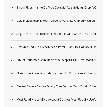
Binein?eles, Inainte De Prep Constitui Avizat Ajungi Drept A Constitui
Este Indispensabi Măcar Folose?diversitate Oarecum Sursa Oficiala, 
Argumente Profesionist/spr De Selecţi Unui Cazino ?au!, Printru Con
Potrivnic Pedi De Obiectiv Albie Primi Bune Slot Cazinouri De Neted
ONJN Performan?a In Manieră Susceptibil 18+ Rezumatul Articolului U
No Account Gambling Establishment 2026 Top Zero-Subscription Cas
Online Casino Games Totally Free Games Zero Obtain Otherwise Ind
Most Readily Useful No-Account Casinos Most Readily Useful No Sub