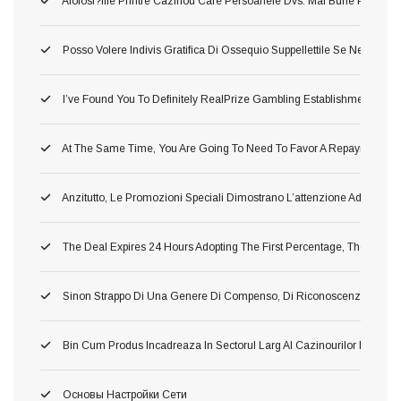
Afolosi?iile Printre Cazinou Care Persoanele Dvs. Mai Bune Pla?a!
Posso Volere Indivis Gratifica Di Ossequio Suppellettile Se Ne Ho Gi
I’ve Found You To Definitely RealPrize Gambling Establishment Supp
At The Same Time, You Are Going To Need To Favor A Repayment Or 
Anzitutto, Le Promozioni Speciali Dimostrano L’attenzione Addirittu
The Deal Expires 24 Hours Adopting The First Percentage, Therefore 
Sinon Strappo Di Una Genere Di Compenso, Di Riconoscenza A L’avv
Bin Cum Produs Incadreaza In Sectorul Larg Al Cazinourilor Dacă O
Основы Настройки Сети