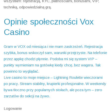
wszystkim: rejestracją, KYC, płatnościami, bonusami, VIP,
techniką, odpowiedzialną grą.
Opinie społeczności Vox
Casino
Gram w VOX od miesiąca i nie mam zastrzeżeń. Rejestracja
szybka, bonus wskoczył sam, warunki przejrzyste. Na telefonie
przez appkę chodzi płynnie. Podoba mi się system VIP –
punkty wymieniam na gotówkę kiedy chcę, bez wagera. Tak
powinno to wyglądać.
Live casino to moje miejsce – Lightning Roulette wieczorami
po pracy. Stream stabilny, krupierki profesjonalne. W weekendy
bywa tłoczno przy popularnych stołach, ale poza tym – zero
zarzutów do sekcji na żywo.
Logowanie