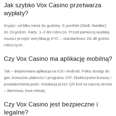
Jak szybko Vox Casino przetwarza
wypłaty?
Krypto: od kilku minut do godziny. E-portfele (Skrill, Neteller):
do 24 godzin. Karty: 1–3 dni robocze. Przed pierwszą wypłatą
musisz przejść weryfikację KYC – standardowo 24–48 godzin
roboczych.
Czy Vox Casino ma aplikację mobilną?
Tak – dedykowana aplikacja na iOS i Android. Pełny dostęp do
gier, bonusów, płatności i programu VIP. Ekskluzywne bonusy i
powiadomienia push. Instalacja przez QR kod na naszej stronie
– darmowa, trwa minutę.
Czy Vox Casino jest bezpieczne i
legalne?