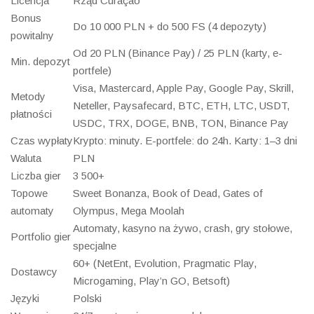
Licencja
Rząd Curaçao
Bonus
Do 10 000 PLN + do 500 FS (4 depozyty)
powitalny
Od 20 PLN (Binance Pay) / 25 PLN (karty, e-
Min. depozyt
portfele)
Visa, Mastercard, Apple Pay, Google Pay, Skrill,
Metody
Neteller, Paysafecard, BTC, ETH, LTC, USDT,
płatności
USDC, TRX, DOGE, BNB, TON, Binance Pay
Czas wypłaty
Krypto: minuty. E-portfele: do 24h. Karty: 1–3 dni
Waluta
PLN
Liczba gier
3 500+
Topowe
Sweet Bonanza, Book of Dead, Gates of
automaty
Olympus, Mega Moolah
Automaty, kasyno na żywo, crash, gry stołowe,
Portfolio gier
specjalne
60+ (NetEnt, Evolution, Pragmatic Play,
Dostawcy
Microgaming, Play’n GO, Betsoft)
Języki
Polski