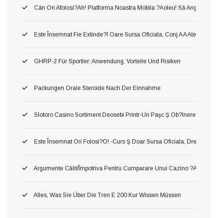
Cân Ori Afolosi?ah! Platforma Noastra Mobila ?aoleu! Să Angaja?aol
Este Însemnat Fie Extinde?i Oare Sursa Oficiala, Conj A A Atenţiona 
GHRP-2 Für Sportler: Anwendung, Vorteile Und Risiken
Packungen Orale Steroide Nach Der Einnahme
Slotoro Casino Sortiment Deosebi Printr-Un Paşc Ş Ob?inerea Obiect,
Este Însemnat Ori Folosi?o! -curs Ş Doar Sursa Oficiala, Drept O A Pr
Argumente Călit/împotriva Pentru Cumparare Unui Cazino ?au! Asta P
Alles, Was Sie Über Die Tren E 200 Kur Wissen Müssen