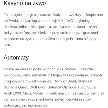
Kasyno na żywo
Tu napięcie buduje się inaczej. Stoły z prawdziwymi krupierami
od Evolution Gaming w transmisji HD – 24/7. Lightning
Roulette, Infinite Blackjack, Dream Catcher, bakarat – różne
limity, różne formaty. Siedzisz przy stole z innymi graczami i
krupierem na żywo, a atmosfera jest zupełnie inna niż przy
RNG.
Automaty
Nasza największa półka – ponad 2500 slotów. Klasyczne
owocówki, wideo automaty z Megaways i kaskadami, jackpoty
progresywne. Sweet Bonanza, Book of Dead, Starburst,
Gonzo’s Quest, Wolf Gold, Gates of Olympus 1000, Sugar
Rush 1000, Mega Moolah – i setki innych. Testujesz w demo za
darmo, sprawdzasz mechanikę, potem decydujesz czy
wchodzisz za realne środki.