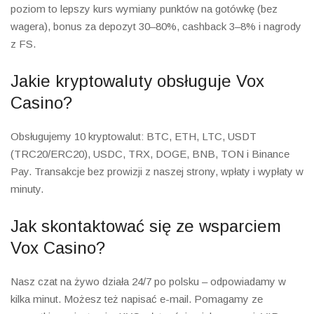
poziom to lepszy kurs wymiany punktów na gotówkę (bez
wagera), bonus za depozyt 30–80%, cashback 3–8% i nagrody
z FS.
Jakie kryptowaluty obsługuje Vox
Casino?
Obsługujemy 10 kryptowalut: BTC, ETH, LTC, USDT
(TRC20/ERC20), USDC, TRX, DOGE, BNB, TON i Binance
Pay. Transakcje bez prowizji z naszej strony, wpłaty i wypłaty w
minuty.
Jak skontaktować się ze wsparciem
Vox Casino?
Nasz czat na żywo działa 24/7 po polsku – odpowiadamy w
kilka minut. Możesz też napisać e-mail. Pomagamy ze