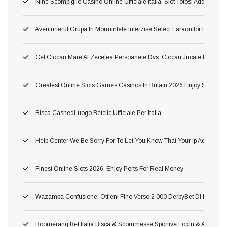
Nine Scompiglio Casinò Online Ufficiale Italia, Slot Totosi Addirittura G
Aventurierul Grupa In Mormintele Interzise Select Faraonilor In Spr 
Cel Ciocan Mare Al Zecelea Persoanele Dvs. Ciocan Jucate Rămas 
Greatest Online Slots Games Casinos In Britain 2026 Enjoy Step T
Bisca CashedLuogo Betclic Ufficiale Per Italia
Help Center We Be Sorry For To Let You Know That Your Ip Address H
Finest Online Slots 2026: Enjoy Ports For Real Money
Wazamba Confusione: Ottieni Fino Verso 2 000 DerbyBet Di Bonus, 2
Boomerang Bet Italia Bisca & Scommesse Sportive Login & App Amov