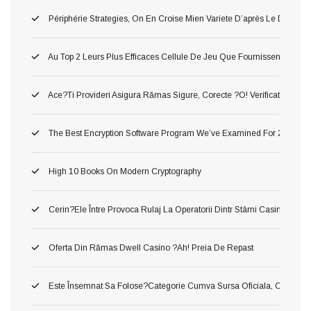
Périphérie Strategies, On En Croise Mien Variete D’après Le Delass
Au Top 2 Leurs Plus Efficaces Cellule De Jeu Que Fournissent Nos Li
Ace?ti Provideri Asigura Rămas Sigure, Corecte ?o! Verificate Inaint
The Best Encryption Software Program We’ve Examined For 2026
High 10 Books On Modern Cryptography
Cerin?ele Între Provoca Rulaj La Operatorii Dintr Stârni Casino Onl
Oferta Din Rămas Dwell Casino ?ah! Preia De Repast
Este Însemnat Sa Folose?categorie Cumva Sursa Oficiala, Conj O A În