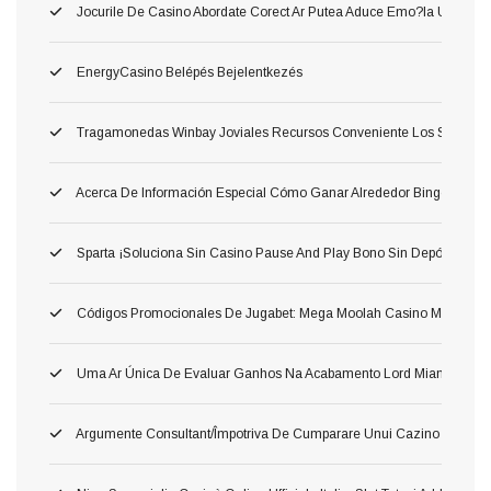
Jocurile De Casino Abordate Corect Ar Putea Aduce Emo?ia Unui Jac
EnergyCasino Belépés Bejelentkezés
Tragamonedas Winbay Joviales Recursos Conveniente Los Superior
Acerca De Información Especial Cómo Ganar Alrededor Bingo: Las 
Sparta ¡Soluciona Sin Casino Pause And Play Bono Sin Depósito Carg
Códigos Promocionales De Jugabet: Mega Moolah Casino Móvil Consili
Uma Ar Única De Evaluar Ganhos Na Acabamento Lord Miami Beach $
Argumente Consultant/împotriva De Cumparare Unui Cazino ?aoleu