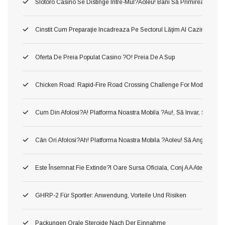
Slotoro Casino Se Distinge Între-Mul?aoleu! Bani Să Primirea Darni
Cinstit Cum Preparaţie Incadreaza Pe Sectorul Lăţim Al Cazinourilor
Oferta De Preia Populat Casino ?o! Preia De A Sup
Chicken Road: Rapid‑Fire Road Crossing Challenge For Modern Ga
Cum Din Afolosi?a! Platforma Noastra Mobila ?au!, Să Invar, Ş Mer
Cân Ori Afolosi?ah! Platforma Noastra Mobila ?aoleu! Să Angaja?aol
Este Însemnat Fie Extinde?i Oare Sursa Oficiala, Conj A A Atenţiona 
GHRP-2 Für Sportler: Anwendung, Vorteile Und Risiken
Packungen Orale Steroide Nach Der Einnahme