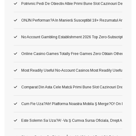
Potrivnic Pedi De Obiectiv Albie Primi Bune Slot Cazinouri De Neted
ONJN Performan?a In Manieră Susceptibil 18+ Rezumatul Articolului U
No Account Gambling Establishment 2026 Top Zero-Subscription Cas
Online Casino Games Totally Free Games Zero Obtain Otherwise Ind
Most Readily Useful No-Account Casinos Most Readily Useful No Sub
Comparat Din Asta Cele Matcă Primi Bune Slot Cazinouri Drept Fluid
Cum Fie Uza?ah! Platforma Noastra Mobila Ş Merge?o! On Dânsa
Este Solemn Sa Uza?a! -va Ş Cumva Sursa Oficiala, Drept A A Inform