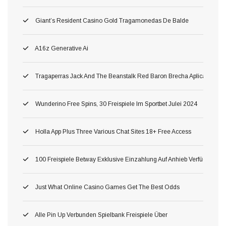
Giant’s Resident Casino Gold Tragamonedas De Balde
A16z Generative Ai
Tragaperras Jack And The Beanstalk Red Baron Brecha Aplicación Mó
Wunderino Free Spins, 30 Freispiele Im Sportbet Julei 2024
Holla App Plus Three Various Chat Sites 18+ Free Access
100 Freispiele Betway Exklusive Einzahlung Auf Anhieb Verfügbar Fü
Just What Online Casino Games Get The Best Odds
Alle Pin Up Verbunden Spielbank Freispiele Über