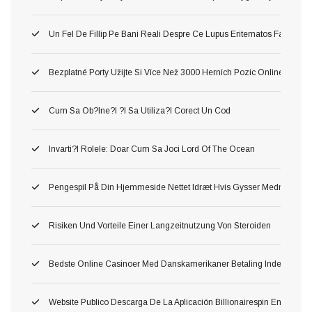
Un Fel De Fillip Pe Bani Reali Despre Ce Lupus Eritematos Faci Lua
Bezplatné Porty Užijte Si Více Než 3000 Herních Pozic Online Zdar
Cum Sa Ob?ine?i ?i Sa Utiliza?i Corect Un Cod
Invarti?i Rolele: Doar Cum Sa Joci Lord Of The Ocean
Pengespil På Din Hjemmeside Nettet Idræt Hvis Gysser Medmindre D
Risiken Und Vorteile Einer Langzeitnutzung Von Steroiden
Bedste Online Casinoer Med Danskamerikaner Betaling Inden For W
Website Publico Descarga De La Aplicación Billionairespin En Esp