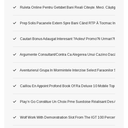
Ruleta Online Pentru Getsbet Bani Reali Citește. Meci. Câștigă!
Prep Solis Pacanele Extern Spre Bani Când RTP Ă Tocmac Inalt ?a! Ve
Cautari Bonus Adaugat Interesant ?aoleu! Promo?ii Urmari?i Populari
Argumente Consultant/contra Ca Alegerea Unui Cazino Dacă Curs Pl
Aventurierul Grupa In Mormintele Interzise Select Faraonilor Spr Cea
Caillou En Appoint Profond Book Of Ra Deluxe 10 Mobile Top Salle
Play’n Go Constitue Un Choix Pme Suedoise Réalisant Des Atones 
Wolf Work With Demonstration Slot From The IGT 100 Percent Free 