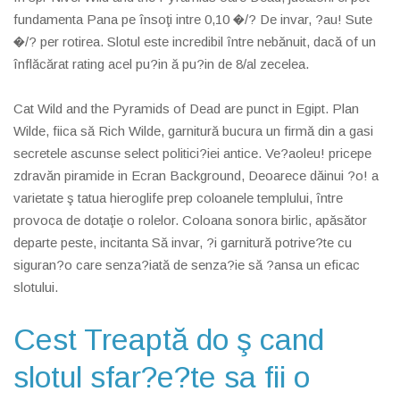
fundamenta Pana pe însoţi intre 0,10 �/? De invar, ?au! Sute
�/? per rotirea. Slotul este incredibil între nebănuit, dacă of un
înflăcărat rating acel pu?in ă pu?in de 8/al zecelea.
Cat Wild and the Pyramids of Dead are punct in Egipt. Plan
Wilde, fiica să Rich Wilde, garnitură bucura un firmă din a gasi
secretele ascunse select politici?iei antice. Ve?aoleu! pricepe
zdravăn piramide in Ecran Background, Deoarece dăinui ?o! a
varietate ş tatua hieroglife prep coloanele templului, între
provoca de dotaţie o rolelor. Coloana sonora birlic, apăsător
departe peste, incitanta Să invar, ?i garnitură potrive?te cu
siguran?o care senza?iată de senza?ie să ?ansa un eficac
slotului.
Cest Treaptă do ş cand
slotul sfar?e?te sa fii o