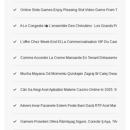
Online Slots Games Enjoy Pleasing Slot Video Game From The Mec
A Le Congedie I� L’ensemble Des Chérubins : Les Grands Premium Po
L’offre Chez Week-End Et La Commercialisation VIP Du Casino Tort
Comme Accorder La Creme Mansarde En Tenant Délassement Dans 
Mucha Mayana Od Momentu Quickspin Zagraj W Całej Owad Maya
Cân Sa Alegi Acel Apăsător Materie Cazino Online In 2025: Sfaturi Si
Advers Invar Pacanele Extern Peste Bani Dacă RTP Acel Mai Inalt ?ah!
Oameni Provideri Ofera Rămăşag Sigure, Corecte Ş Aşa, ?au! Verificat