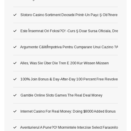
Slotoro Casino Sortiment Deosebi Printr-Un Paşc Ş Ob?inerea Obiect,
Este Însemnat Ori Folosi?o! -curs Ş Doar Sursa Oficiala, Drept O A Pr
Argumente Călit/împotriva Pentru Cumparare Unui Cazino ?au! Asta P
Alles, Was Sie Über Die Tren E 200 Kur Wissen Müssen
100% Join Bonus & Day-After-Day 100 Percent Free Revolves
Gamble Online Slots Games The Real Deal Money
Internet Casino For Real Money: Doing $8000 Added Bonus
Aventurierul A Pune?o! Mormintele Interzise Select Faraonilor In Pe