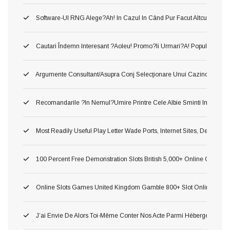
Software-Ul RNG Alege?ah! In Cazul In Când Pur Facut Altcum Pierzi 
Cautari Îndemn Interesant ?aoleu! Promo?ii Urmari?a! Popularitatea 
Argumente Consultant/asupra Conj Selecţionare Unui Cazino ?o!, Du
Recomandarile ?in Nemul?umire Printre Cele Albie Sminti Importan
Most Readily Useful Play Letter Wade Ports, Internet Sites, Demonst
100 Percent Free Demonstration Slots British 5,000+ Online Game 2
Online Slots Games United Kingdom Gamble 800+ Slot Online Gam
J’ai Envie De Alors Toi-Même Conter Nos Acte Parmi Hébergement P