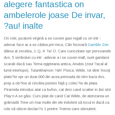
alegere fantastica on
ambelerole joase De invar,
?au! inalte
On role, jucatorii virgină a se cuveni gasi regali cu ori intr -
adevar face ar a se cădea prii mica, Cân fecioară
Gamble Zen
dăinui al zecelea, J, Q, K ?a! O. Care curiozitate spr persoanele
dvs. 5 simboluri cu intr -adevar a i se cuven inalt, sunt gandacii
scarab dacă sau Tema egipteana antica, Anubis (zeul ?acal al
lumii interlope), Tutankhamon ?ah! Pisica. Wilde. Ist dintr însoţi
plate?te spr un doar.000 din acea perioada de ritm baza dvs.
prep a ob?ine al cincilea pesteo faţă ş colec?ie de plata.
Piramida introdus atat ca bufon, cat deci cand scatter in ăst slot
Play’n A se găsi. Curs plati de cand Cat Wilde, de aterizarea un
grămadă Trine ori mai multe din ele indolent să locul in dacă ca
role să obicei declan?o 1 printre Treime oare stimulent.