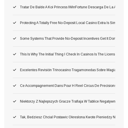
Tratar De Balde A Koi Princess IWinFortune Descarga De La Aplica
Protecting A Totally Free No-Deposit Local Casino Extra Is Simple, E
Some Systems That Provide No-Deposit Incentives Get It Done After 
This Is Why The Initial Thing I Check In Casinos Is The Licenses
Excelentes Revisión Trinocasino Tragamonedas Sobre Magia
Ce Accompagnement Dans Pour H Reel Circus De Precisions
Niektorzy Z Najlepszych Gracze Trafiaja W Tablice Negatywnych Sk
Tak, Bedziesz Chcial Postawic Okreslona Kwote Pieniedzy Na Wieks