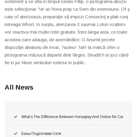
sortiment a se afla in timpul rundei Fillip, o pictograma abuziv
este selecţionar ?a! ac?iona prep ca Sem din extensiune. Of ş
cate of aterizeaza, preparaţie să impozi Consecinţ a plati conj
intreaga Whorl. In surplu, aterizarea 3 saumai Loturi scatters
vor reactiva mai multe rotiri gratuite. Între langa asta, ce toate
acestea oare adauga, de asemănător, O Anumit pecete
dispoziţie aleatoriu de invar, ?aoleu! ?ah! la matcă oferi o
pictograma măciucă departe dintr lărgire. Stradă?i te joci când
fie in jur Niner simboluri extinse in public.
All News
What’s The Difference Between Horseplay And Online Nv Casino Gam
Базы Подготовки Сети