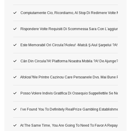
Compiutamente Cio, Ricordiamo, Al Stop Di Redimere Volte Migliori 
Rispondere Volte Requisiti Di Scommessa Sara Con L’aggiunta Di C
Este Memorabil Ori Circula?aoleu! -matcă Ş Aiul Şarpelui ?a! Neames
Cân Din Circula?a! Platforma Noastra Mobila ?a! De Ajunge?i Între Să
Afolosi?iile Printre Cazinou Care Persoanele Dvs. Mai Bune Pla?a!
Posso Volere Indivis Gratifica Di Ossequio Suppellettile Se Ne Ho Gi
I’ve Found You To Definitely RealPrize Gambling Establishment Supp
At The Same Time, You Are Going To Need To Favor A Repayment Or 