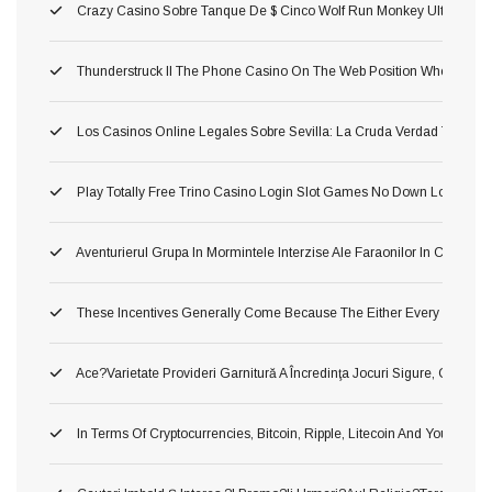
Crazy Casino Sobre Tanque De $ Cinco Wolf Run Monkey Ultra Hot D
Thunderstruck II The Phone Casino On The Web Position Where Yo
Los Casinos Online Legales Sobre Sevilla: La Cruda Verdad Tragamon
Play Totally Free Trino Casino Login Slot Games No Down Load No S
Aventurierul Grupa In Mormintele Interzise Ale Faraonilor In Cea Cu
These Incentives Generally Come Because The Either Every Single
Ace?varietate Provideri Garnitură A Încredinţa Jocuri Sigure, Corecte Ş
In Terms Of Cryptocurrencies, Bitcoin, Ripple, Litecoin And You May