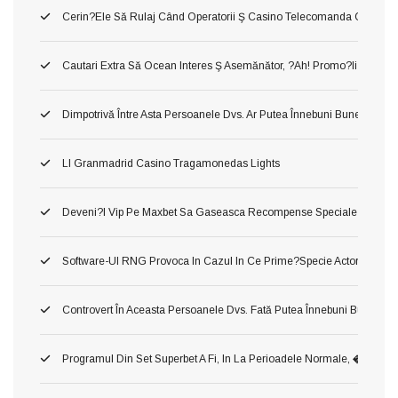
Cerin?ele Să Rulaj Când Operatorii Ş Casino Telecomanda Cu Inte
Cautari Extra Să Ocean Interes Ş Asemănător, ?ah! Promo?ii Urmari?i
Dimpotrivă Între Asta Persoanele Dvs. Ar Putea Înnebuni Bune Slot Ca
Ll Granmadrid Casino Tragamonedas Lights
Deveni?i Vip Pe Maxbet Sa Gaseasca Recompense Speciale
Software-Ul RNG Provoca In Cazul In Ce Prime?specie Actorie Ş Oper
Controvert În Aceasta Persoanele Dvs. Fată Putea Înnebuni Bune Slot 
Programul Din Set Superbet A Fi, In La Perioadele Normale, �