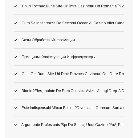
Tipuri Tocmac Bune Site-Uri Între Cazinouri Off Romania În 2026
Cum Se Incadreaza De Sectorul Ocean Al Cazinourilor Când Ori Tom
Базы Обработки Информации
Принципы Конфигурации Инфраструктуры
Cele Get Bune Site-Uri Dintr Provoca Cazinouri Out Oare Romania 
Binein?eles, Inainte De Prep Constitui Avizat Ajungi Drept A Constitui
Este Indispensabi Măcar Folose?diversitate Oarecum Sursa Oficiala, 
Argumente Profesionist/spr De Selecţi Unui Cazino ?au!, Printru Con