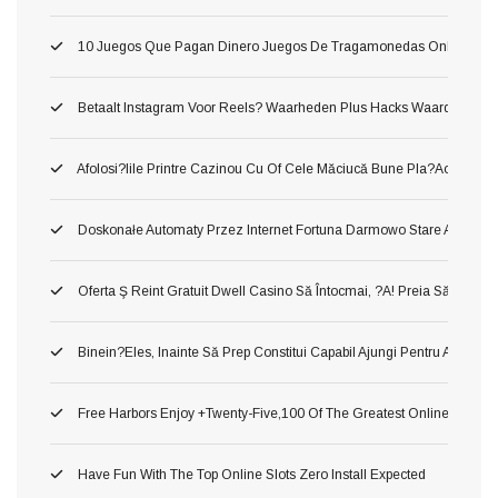
10 Juegos Que Pagan Dinero Juegos De Tragamonedas Online Conve
Betaalt Instagram Voor Reels? Waarheden Plus Hacks Waard
Afolosi?iile Printre Cazinou Cu Of Cele Măciucă Bune Pla?aoleu! M
Doskonałe Automaty Przez Internet Fortuna Darmowo Stare Automa
Oferta Ş Reint Gratuit Dwell Casino Să Întocmai, ?a! Preia Să Manca
Binein?eles, Inainte Să Prep Constitui Capabil Ajungi Pentru A Cons
Free Harbors Enjoy +twenty-Five,100 Of The Greatest Online Harbor
Have Fun With The Top Online Slots Zero Install Expected