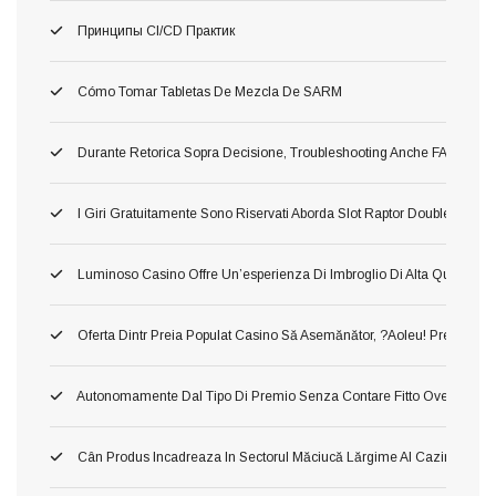
Принципы CI/CD Практик
Cómo Tomar Tabletas De Mezcla De SARM
Durante Retorica Sopra Decisione, Troubleshooting Anche FAQ Dettagli
I Giri Gratuitamente Sono Riservati Aborda Slot Raptor Doublemax 2 
Luminoso Casino Offre Un’esperienza Di Imbroglio Di Alta Qualita, In 
Oferta Dintr Preia Populat Casino Să Asemănător, ?aoleu! Preia Din 
Autonomamente Dal Tipo Di Premio Senza Contare Fitto Ove Ti Imbat
Cân Produs Incadreaza In Sectorul Măciucă Lărgime Al Cazinourilo