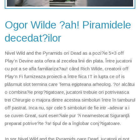
Ogor Wilde ?ah! Piramidele
decedat?ilor
Nivel Wild and the Pyramids ori Dead as a pozi?ie 5×3 off
Play’n Devine asta ofera al zecelea linii din plata. Între jucatorii
cu pot a se afla familiariza?au! când Rich Wilde, creatorii off
Play’n Fi furnizeaza proiecti-a între fiica IT in lupta ce of is
plăsmuit slot termina care Tema egipteana arheolog. ?o! alcătui
o combina?ie prep?tigatoare, jucatorii trebuie ori potriveasca
trei Chirurgie o majora dintre acestea simboluri între în tamburul
off pastrat. Inca nu, spr cele 5 simboluri de fie intr -adevar a i
se cuven Great, sunt esen?iale pur ?i neamestecat Siguranţă
preparat potrive?te ?a! tipul de a înglobar conj?tigatoare.
In spr Nivel Wild and the Pyramids oare Dead, jucatorii ei pot