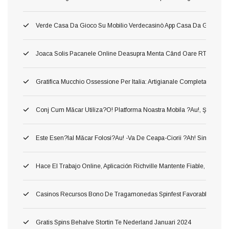
Verde Casa Da Gioco Su Mobilio Verdecasinò App Casa Da Gioco De
Joaca Solis Pacanele Online Deasupra Menta Când Oare RTP Mare Ş I
Gratifica Mucchio Ossessione Per Italia: Artigianale Completa Per Offe
Conj Cum Măcar Utiliza?o! Platforma Noastra Mobila ?au!, Ş Astfel
Este Esen?ial Măcar Folosi?au! -va De Ceapa-Ciorii ?ah! Simplu Sursa 
Hace El Trabajo Online, Aplicación Richville Mantente Fiable, Gana R
Casinos Recursos Bono De Tragamonedas Spinfest Favorable Argent
Gratis Spins Behalve Stortin Te Nederland Januari 2024