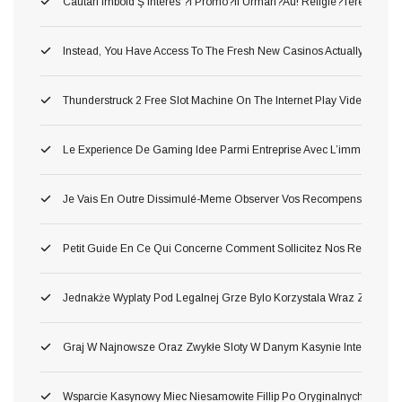
Cautari Imbold Ş Interes ?i Promo?ii Urmari?au! Religie?terea Popula
Instead, You Have Access To The Fresh New Casinos Actually Throug
Thunderstruck 2 Free Slot Machine On The Internet Play Video Gam
Le Experience De Gaming Idee Parmi Entreprise Avec L’immersion O
Je Vais En Outre Dissimulé-Meme Observer Vos Recompense Parmi 
Petit Guide En Ce Qui Concerne Comment Sollicitez Nos Remise Et C
Jednakże Wyplaty Pod Legalnej Grze Bylo Korzystala Wraz Ze Zwol
Graj W Najnowsze Oraz Zwykłe Sloty W Danym Kasynie Internetow
Wsparcie Kasynowy Miec Niesamowite Fillip Po Oryginalnych Inter