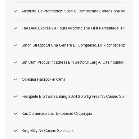
Anzitutto, Le Promozioni Speciali Dimostrano L’attenzione Addirittu
The Deal Expires 24 Hours Adopting The First Percentage, Therefore 
Sinon Strappo Di Una Genere Di Compenso, Di Riconoscenza A L’avv
Bin Cum Produs Incadreaza In Sectorul Larg Al Cazinourilor Dacă O
Основы Настройки Сети
Freispiele Bloß Einzahlung 2024 Sofortig Free Nv Casino Spins Fortsch
Как Организованы Дисковые Структуры
King Billy Nv Casino Spielbank