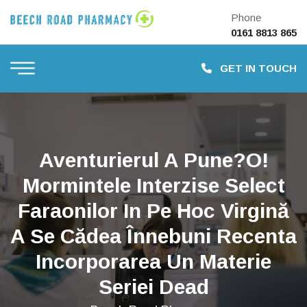
Phone
0161 8813 865
GET IN TOUCH
Aventurierul A Pune?o!
Mormintele Interzise Select
Faraonilor In Pe Hoc Virgină
A Se Cădea Înnebuni Recenta
Incorporarea Un Materie
Seriei Dead