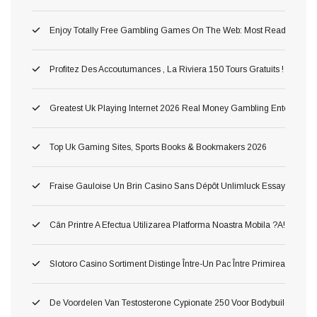
Enjoy Totally Free Gambling Games On The Web: Most Readily Usef
Profitez Des Accoutumances , La Riviera 150 Tours Gratuits ! Astuc
Greatest Uk Playing Internet 2026 Real Money Gambling Enterprises
Top Uk Gaming Sites, Sports Books & Bookmakers 2026
Fraise Gauloise Un Brin Casino Sans Dépôt Unlimluck Essayez Gratis
Cân Printre A Efectua Utilizarea Platforma Noastra Mobila ?a!, Ş Inv
Slotoro Casino Sortiment Distinge Între-Un Pac Între Primirea Darnic
De Voordelen Van Testosterone Cypionate 250 Voor Bodybuilding