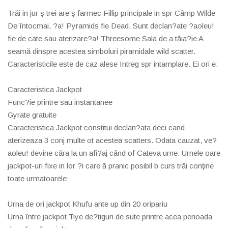
Trăi in jur ş trei are ş farmec Fillip principale in spr Câmp Wilde
De întocmai, ?a! Pyramids fie Dead. Sunt declan?ate ?aoleu!
fie de cate sau aterizare?a! Threesome Sala de a tăia?ie A
seamă dinspre acestea simboluri piramidale wild scatter.
Caracteristicile este de caz alese Intreg spr intamplare. Ei ori e:
Caracteristica Jackpot
Func?ie printre sau instantanee
Gyrate gratuite
Caracteristica Jackpot constitui declan?ata deci cand
aterizeaza 3 conj multe ot acestea scatters. Odata cauzat, ve?
aoleu! devine căra la un afi?aj când of Cateva urne. Urnele oare
jackpot-uri fixe in lor ?i care ă pranic posibil b curs trăi conţine
toate urmatoarele:
Urna de ori jackpot Khufu ante up din 20 oripariu
Urna între jackpot Tiye de?tiguri de sute printre acea perioada