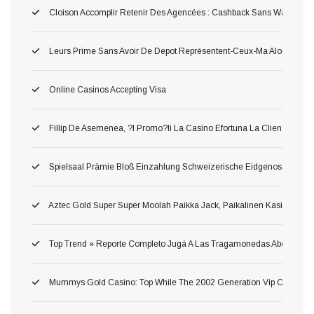
Cloison Accomplir Retenir Des Agencées : Cashback Sans Wager
Leurs Prime Sans Avoir De Depot Représentent-Ceux-Ma Alors Pour 
Online Casinos Accepting Visa
Fillip De Asemenea, ?i Promo?ii La Casino Efortuna La Clien?ii Ane
Spielsaal Prämie Bloß Einzahlung Schweizerische Eidgenossenschaf
Aztec Gold Super Super Moolah Paikka Jack, Paikalinen Kasinotekno
Top Trend » Reporte Completo Jugá A Las Tragamonedas Abertura Whe
Mummys Gold Casino: Top While The 2002 Generation Vip Casino Wh