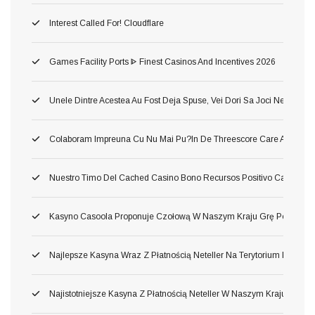
Interest Called For! Cloudflare
Games Facility Ports ᐈ Finest Casinos And Incentives 2026
Unele Dintre Acestea Au Fost Deja Spuse, Vei Dori Sa Joci Neincetat 
Colaboram Impreuna Cu Nu Mai Pu?in De Threescore Care Au Dezvolta
Nuestro Timo Del Cached Casino Bono Recursos Positivo Carente Tan
Kasyno Casoola Proponuje Czołową W Naszym Kraju Grę Pod Prawd
Najlepsze Kasyna Wraz Z Płatnością Neteller Na Terytorium Polski 2
Najistotniejsze Kasyna Z Płatnością Neteller W Naszym Kraju 2026