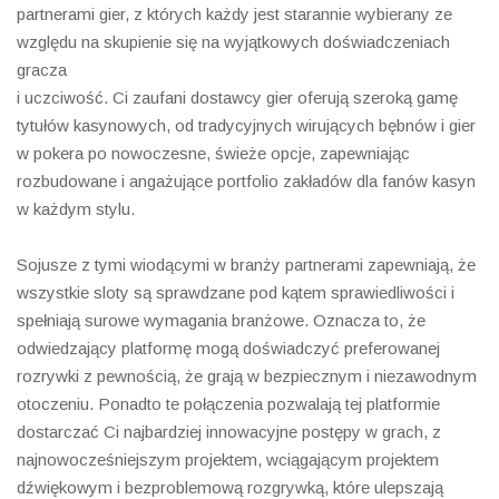
partnerami gier, z których każdy jest starannie wybierany ze
względu na skupienie się na wyjątkowych doświadczeniach
gracza
i uczciwość. Ci zaufani dostawcy gier oferują szeroką gamę
tytułów kasynowych, od tradycyjnych wirujących bębnów i gier
w pokera po nowoczesne, świeże opcje, zapewniając
rozbudowane i angażujące portfolio zakładów dla fanów kasyn
w każdym stylu.
Sojusze z tymi wiodącymi w branży partnerami zapewniają, że
wszystkie sloty są sprawdzane pod kątem sprawiedliwości i
spełniają surowe wymagania branżowe. Oznacza to, że
odwiedzający platformę mogą doświadczyć preferowanej
rozrywki z pewnością, że grają w bezpiecznym i niezawodnym
otoczeniu. Ponadto te połączenia pozwalają tej platformie
dostarczać Ci najbardziej innowacyjne postępy w grach, z
najnowocześniejszym projektem, wciągającym projektem
dźwiękowym i bezproblemową rozgrywką, które ulepszają