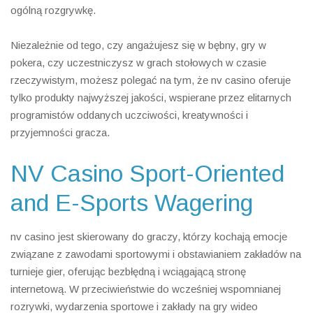
ogólną rozgrywkę.
Niezależnie od tego, czy angażujesz się w bębny, gry w
pokera, czy uczestniczysz w grach stołowych w czasie
rzeczywistym, możesz polegać na tym, że nv casino oferuje
tylko produkty najwyższej jakości, wspierane przez elitarnych
programistów oddanych uczciwości, kreatywności i
przyjemności gracza.
NV Casino Sport-Oriented
and E-Sports Wagering
nv casino jest skierowany do graczy, którzy kochają emocje
związane z zawodami sportowymi i obstawianiem zakładów na
turnieje gier, oferując bezbłędną i wciągającą stronę
internetową. W przeciwieństwie do wcześniej wspomnianej
rozrywki, wydarzenia sportowe i zakłady na gry wideo