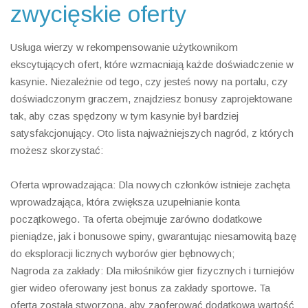
zwycięskie oferty
Usługa wierzy w rekompensowanie użytkownikom
ekscytujących ofert, które wzmacniają każde doświadczenie w
kasynie. Niezależnie od tego, czy jesteś nowy na portalu, czy
doświadczonym graczem, znajdziesz bonusy zaprojektowane
tak, aby czas spędzony w tym kasynie był bardziej
satysfakcjonujący. Oto lista najważniejszych nagród, z których
możesz skorzystać:
Oferta wprowadzająca: Dla nowych członków istnieje zachęta
wprowadzająca, która zwiększa uzupełnianie konta
początkowego. Ta oferta obejmuje zarówno dodatkowe
pieniądze, jak i bonusowe spiny, gwarantując niesamowitą bazę
do eksploracji licznych wyborów gier bębnowych;
Nagroda za zakłady: Dla miłośników gier fizycznych i turniejów
gier wideo oferowany jest bonus za zakłady sportowe. Ta
oferta została stworzona, aby zaoferować dodatkową wartość