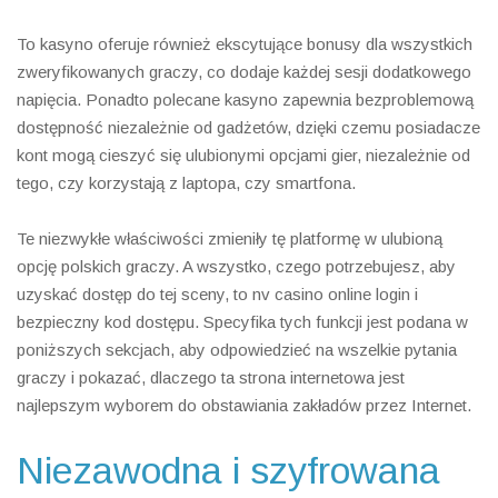
To kasyno oferuje również ekscytujące bonusy dla wszystkich
zweryfikowanych graczy, co dodaje każdej sesji dodatkowego
napięcia. Ponadto polecane kasyno zapewnia bezproblemową
dostępność niezależnie od gadżetów, dzięki czemu posiadacze
kont mogą cieszyć się ulubionymi opcjami gier, niezależnie od
tego, czy korzystają z laptopa, czy smartfona.
Te niezwykłe właściwości zmieniły tę platformę w ulubioną
opcję polskich graczy. A wszystko, czego potrzebujesz, aby
uzyskać dostęp do tej sceny, to nv casino online login i
bezpieczny kod dostępu. Specyfika tych funkcji jest podana w
poniższych sekcjach, aby odpowiedzieć na wszelkie pytania
graczy i pokazać, dlaczego ta strona internetowa jest
najlepszym wyborem do obstawiania zakładów przez Internet.
Niezawodna i szyfrowana