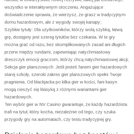
wszystko w interaktywnym otoczeniu. Angażujące
doświadczenie sprawia, że ​​wierzysz, że grasz w tradycyjnym
domu hazardowym, ale z wygody swojej kanapy;
Szybkie tytuły: Dla użytkowników, którzy wolą szybką, łatwą
grę, dostępny jest szereg tytułów bez czekania. W te gry
można grać od razu, bez skomplikowanych zasad ani długich
przerw między rundami, zapewniając natychmiastowy
dreszczyk emocji graczom, którzy chcą natychmiastowej akcji;
Sekcja gier planszowych: Jeśli jesteś fanem gier hazardowych
starej szkoły, szeroki zakres gier planszowych spełni Twoje
pragnienia. Od blackjacka po kilka gier w kości, fani kasyn
mogą cieszyć się klasyką z różnymi wariantami gier
hazardowych.
Ten wybór gier w NV Casino gwarantuje, że każdy hazardzista
trafi na tytuł, który kocha, niezależnie od tego, czy szuka
przygody gry na automatach, czy testu tradycyjnej gry.