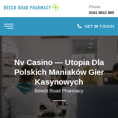
Phone
0161 8813 865
GET IN TOUCH
Nv Casino — Utopia Dla
Polskich Maniaków Gier
Kasynowych
Beech Road Pharmacy