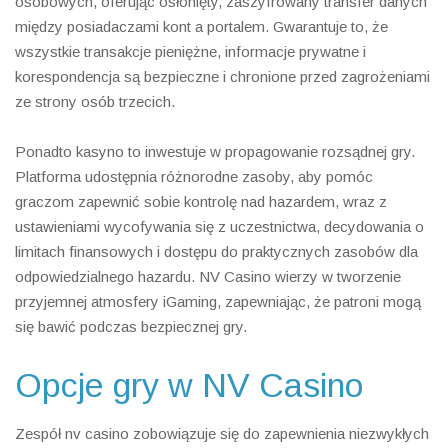
osobowych, oferując osłonięty, zaszyfrowany transfer danych
między posiadaczami kont a portalem. Gwarantuje to, że
wszystkie transakcje pieniężne, informacje prywatne i
korespondencja są bezpieczne i chronione przed zagrożeniami
ze strony osób trzecich.
Ponadto kasyno to inwestuje w propagowanie rozsądnej gry.
Platforma udostępnia różnorodne zasoby, aby pomóc
graczom zapewnić sobie kontrolę nad hazardem, wraz z
ustawieniami wycofywania się z uczestnictwa, decydowania o
limitach finansowych i dostępu do praktycznych zasobów dla
odpowiedzialnego hazardu. NV Casino wierzy w tworzenie
przyjemnej atmosfery iGaming, zapewniając, że patroni mogą
się bawić podczas bezpiecznej gry.
Opcje gry w NV Casino
Zespół nv casino zobowiązuje się do zapewnienia niezwykłych