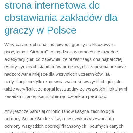
strona internetowa do
obstawiania zakładów dla
graczy w Polsce
W nv casino ochrona i uczciwość graczy są kluczowymi
priorytetami. Strona iGaming działa w ramach niezawodnej
akredytacji gier, co zapewnia, że ​​przestrzega ona najbardziej
rygorystycznych standardów branżowych i zapewnia uczciwe,
nadzorowane miejsce dla wszystkich uczestników. Ta
certyfikacja nie tylko zapewnia ważność wszystkich gier, ale
także weryfikuje, że portal jest zgodny ze wszystkimi lokalnymi
zasadami i przepisami, oferując członkom pewność.
Aby jeszcze bardziej chronić fanów kasyna, technologia
ochrony Secure Sockets Layer jest wykorzystywana do
ochrony wszystkich operacji finansowych i poufnych danych