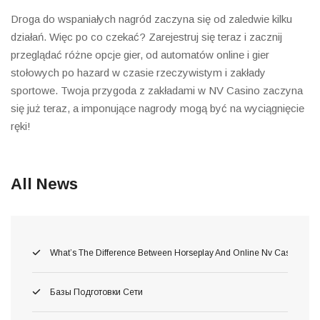
Droga do wspaniałych nagród zaczyna się od zaledwie kilku
działań. Więc po co czekać? Zarejestruj się teraz i zacznij
przeglądać różne opcje gier, od automatów online i gier
stołowych po hazard w czasie rzeczywistym i zakłady
sportowe. Twoja przygoda z zakładami w NV Casino zaczyna
się już teraz, a imponujące nagrody mogą być na wyciągnięcie
ręki!
All News
What’s The Difference Between Horseplay And Online Nv Casino Gam
Базы Подготовки Сети