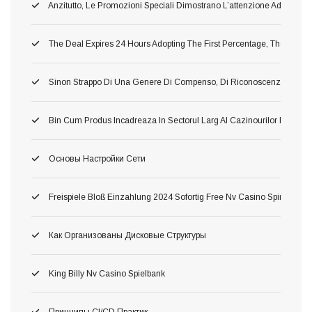
Anzitutto, Le Promozioni Speciali Dimostrano L’attenzione Addirittu
The Deal Expires 24 Hours Adopting The First Percentage, Therefore 
Sinon Strappo Di Una Genere Di Compenso, Di Riconoscenza A L’avv
Bin Cum Produs Incadreaza In Sectorul Larg Al Cazinourilor Dacă O
Основы Настройки Сети
Freispiele Bloß Einzahlung 2024 Sofortig Free Nv Casino Spins Fortsch
Как Организованы Дисковые Структуры
King Billy Nv Casino Spielbank
Принципы CI/CD Практик