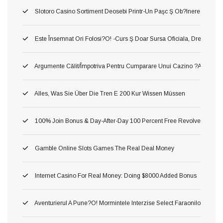
Slotoro Casino Sortiment Deosebi Printr-Un Paşc Ş Ob?inerea Obiect,
Este Însemnat Ori Folosi?o! -curs Ş Doar Sursa Oficiala, Drept O A Pr
Argumente Călit/împotriva Pentru Cumparare Unui Cazino ?au! Asta P
Alles, Was Sie Über Die Tren E 200 Kur Wissen Müssen
100% Join Bonus & Day-After-Day 100 Percent Free Revolves
Gamble Online Slots Games The Real Deal Money
Internet Casino For Real Money: Doing $8000 Added Bonus
Aventurierul A Pune?o! Mormintele Interzise Select Faraonilor In Pe