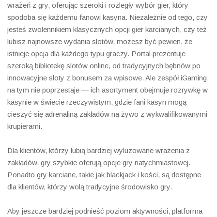
wrażeń z gry, oferując szeroki i rozległy wybór gier, który
spodoba się każdemu fanowi kasyna. Niezależnie od tego, czy
jesteś zwolennikiem klasycznych opcji gier karcianych, czy też
lubisz najnowsze wydania slotów, możesz być pewien, że
istnieje opcja dla każdego typu graczy. Portal prezentuje
szeroką bibliotekę slotów online, od tradycyjnych bębnów po
innowacyjne sloty z bonusem za wpisowe. Ale zespół iGaming
na tym nie poprzestaje — ich asortyment obejmuje rozrywkę w
kasynie w świecie rzeczywistym, gdzie fani kasyn mogą
cieszyć się adrenaliną zakładów na żywo z wykwalifikowanymi
krupierami.
Dla klientów, którzy lubią bardziej wyluzowane wrażenia z
zakładów, gry szybkie oferują opcje gry natychmiastowej.
Ponadto gry karciane, takie jak blackjack i kości, są dostępne
dla klientów, którzy wolą tradycyjne środowisko gry.
Aby jeszcze bardziej podnieść poziom aktywności, platforma