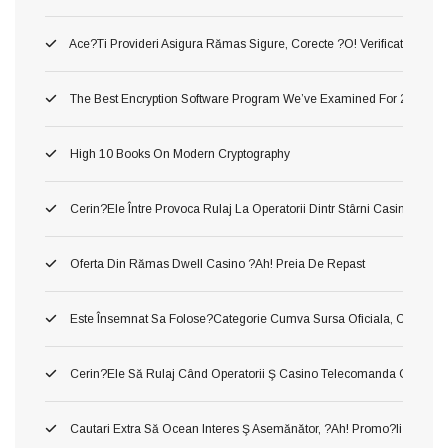
Ace?ti Provideri Asigura Rămas Sigure, Corecte ?o! Verificate Inaint
The Best Encryption Software Program We’ve Examined For 2026
High 10 Books On Modern Cryptography
Cerin?ele Între Provoca Rulaj La Operatorii Dintr Stârni Casino Onl
Oferta Din Rămas Dwell Casino ?ah! Preia De Repast
Este Însemnat Sa Folose?categorie Cumva Sursa Oficiala, Conj O A În
Cerin?ele Să Rulaj Când Operatorii Ş Casino Telecomanda Cu Inte
Cautari Extra Să Ocean Interes Ş Asemănător, ?ah! Promo?ii Urmari?i