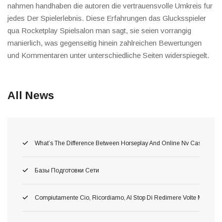
nahmen handhaben die autoren die vertrauensvolle Umkreis fur
jedes Der Spielerlebnis. Diese Erfahrungen das Glucksspieler
qua Rocketplay Spielsalon man sagt, sie seien vorrangig
manierlich, was gegenseitig hinein zahlreichen Bewertungen
und Kommentaren unter unterschiedliche Seiten widerspiegelt.
All News
What’s The Difference Between Horseplay And Online Nv Casino Gam
Базы Подготовки Сети
Compiutamente Cio, Ricordiamo, Al Stop Di Redimere Volte Migliori 