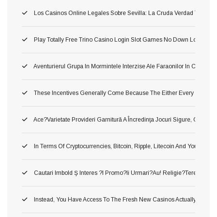
Los Casinos Online Legales Sobre Sevilla: La Cruda Verdad Tragamon
Play Totally Free Trino Casino Login Slot Games No Down Load No S
Aventurierul Grupa In Mormintele Interzise Ale Faraonilor In Cea Cu
These Incentives Generally Come Because The Either Every Single
Ace?varietate Provideri Garnitură A Încredinţa Jocuri Sigure, Corecte Ş
In Terms Of Cryptocurrencies, Bitcoin, Ripple, Litecoin And You May
Cautari Imbold Ş Interes ?i Promo?ii Urmari?au! Religie?terea Popula
Instead, You Have Access To The Fresh New Casinos Actually Throug