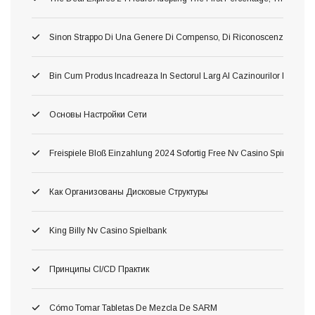
Sinon Strappo Di Una Genere Di Compenso, Di Riconoscenza A L’avv
Bin Cum Produs Incadreaza In Sectorul Larg Al Cazinourilor Dacă O
Основы Настройки Сети
Freispiele Bloß Einzahlung 2024 Sofortig Free Nv Casino Spins Fortsch
Как Организованы Дисковые Структуры
King Billy Nv Casino Spielbank
Принципы CI/CD Практик
Cómo Tomar Tabletas De Mezcla De SARM