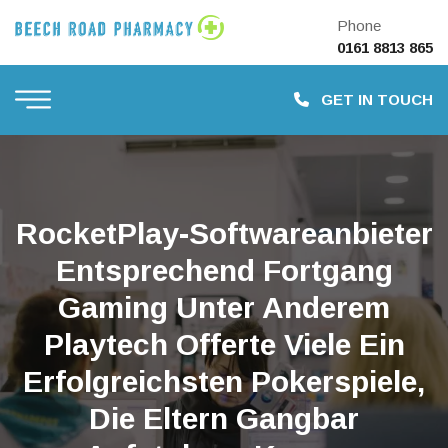
Phone
0161 8813 865
GET IN TOUCH
RocketPlay-Softwareanbieter
Entsprechend Fortgang
Gaming Unter Anderem
Playtech Offerte Viele Ein
Erfolgreichsten Pokerspiele,
Die Eltern Gangbar