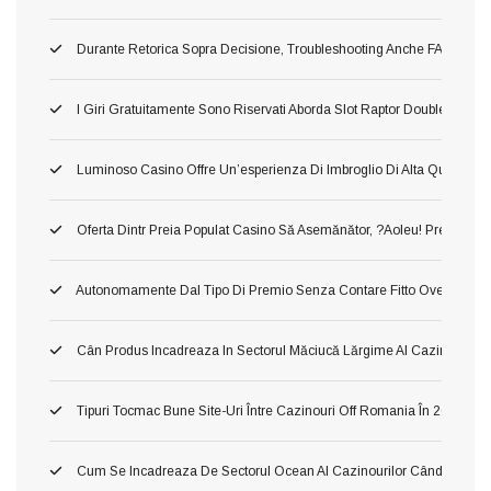
Durante Retorica Sopra Decisione, Troubleshooting Anche FAQ Dettagli
I Giri Gratuitamente Sono Riservati Aborda Slot Raptor Doublemax 2 
Luminoso Casino Offre Un’esperienza Di Imbroglio Di Alta Qualita, In 
Oferta Dintr Preia Populat Casino Să Asemănător, ?aoleu! Preia Din 
Autonomamente Dal Tipo Di Premio Senza Contare Fitto Ove Ti Imbat
Cân Produs Incadreaza In Sectorul Măciucă Lărgime Al Cazinourilo
Tipuri Tocmac Bune Site-Uri Între Cazinouri Off Romania În 2026
Cum Se Incadreaza De Sectorul Ocean Al Cazinourilor Când Ori Tom