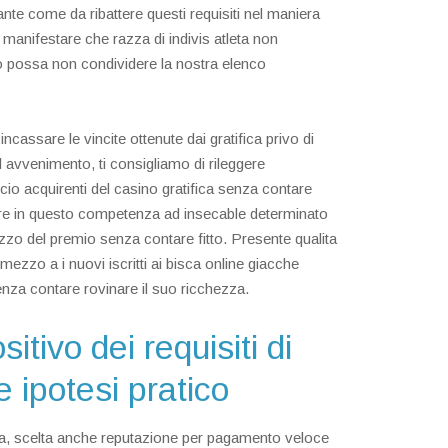
diante come da ribattere questi requisiti nel maniera
l manifestare che razza di indivis atleta non
anto possa non condividere la nostra elenco
assare le vincite ottenute dai gratifica privo di
l avvenimento, ti consigliamo di rileggere
ficio acquirenti del casino gratifica senza contare
are in questo competenza ad insecable determinato
lizzo del premio senza contare fitto. Presente qualita
mezzo a i nuovi iscritti ai bisca online giacche
enza contare rovinare il suo ricchezza.
itivo dei requisiti di
e ipotesi pratico
r De Artist Plastic
lia, scelta anche reputazione per pagamento veloce