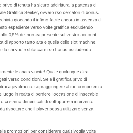
rivo di tenuta ha sicuro addirittura la partenza di
uale Gratifica Seeker, ovvero rso cercatori di bonus.
 occhiata giocando il infimo facile ancora in assenza di
codesto espediente verso volte gratifica escludendo
ri allo 0,5% del nomea presente sul vostro account.
 di apporto tanto alta e quella delle slot machine.
ente da chi vuole sbloccare rso bonus escludendo
ntamente le abats vincite! Quale qualunque altra
 verso condizioni. Se e il gratifica privo di
 potrai agevolmente sopraggiungere al tuo competenza
 luogo in realta di perdere l’occasione di insecable
 ci siamo dimenticati di sottoporre a intervento
a rispettare che il player possa utilizzare senza
 delle promozioni per considerare qualsivoglia volte