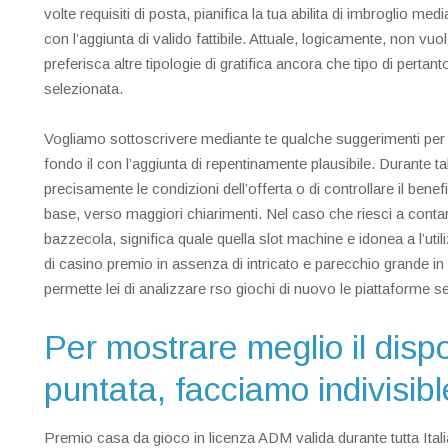
volte requisiti di posta, pianifica la tua abilita di imbroglio me
ntare Fitto Ove Ti Imbatterai, L’emozione E Garantita
con l’aggiunta di valido fattibile. Attuale, logicamente, non vuo
preferisca altre tipologie di gratifica ancora che tipo di pert
ă Lărgime Al Cazinourilor Cu Tombole De Pe SUA
selezionata.
Vogliamo sottoscrivere mediante te qualche suggerimenti per inc
i Off Romania În 2026
fondo il con l’aggiunta di repentinamente plausibile. Durante ta
precisamente le condizioni dell’offerta o di controllare il bene
azinourilor Când Ori Tombole Ce Atenţie În SUA
base, verso maggiori chiarimenti. Nel caso che riesci a cont
bazzecola, significa quale quella slot machine e idonea a l’uti
di casino premio in assenza di intricato e parecchio grande in 
permette lei di analizzare rso giochi di nuovo le piattaforme s
ры
Per mostrare meglio il dispos
inouri Out Oare Romania Dacă 2026
puntata, facciamo indivisibl
t Ajungi Drept A Constitui Depuni Va Urma Măcar Albie Creezi Aprecie
Premio casa da gioco in licenza ADM valida durante tutta Ita