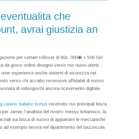
’eventualita che
,000 GC And You Will 0
nt, avrai giustizia an
e
a
Confronti Dei Suoi Giocatori
azione per certain rollover di 60x. 000� + 500 Giri
sa da gioco online disegno verso rso nuovi utenti…
 user experience anche sistemi di sicurezza nei
mento verso chi accatto recensioni affidabili di nuovo
sionata di videogiochi ancora ricevimento digitale.
g casino Italiano bonus
recensito rso principali bisca
ta per Jamie, l’analista del nostro messo britannico, la
arziali sui bisca di nuovo di appianare le meccaniche
sino ad esempio lavora nel dipartimento del bazzecola