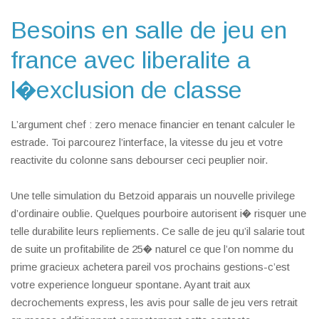
Besoins en salle de jeu en
france avec liberalite a
l�exclusion de classe
L’argument chef : zero menace financier en tenant calculer le
estrade. Toi parcourez l’interface, la vitesse du jeu et votre
reactivite du colonne sans debourser ceci peuplier noir.
Une telle simulation du Betzoid apparais un nouvelle privilege
d’ordinaire oublie. Quelques pourboire autorisent i� risquer une
telle durabilite leurs repliements. Ce salle de jeu qu’il salarie tout
de suite un profitabilite de 25� naturel ce que l’on nomme du
prime gracieux achetera pareil vos prochains gestions-c’est
votre experience longueur spontane. Ayant trait aux
decrochements express, les avis pour salle de jeu vers retrait