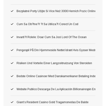
Bezplatné Porty Užijte Si Více Než 3000 Herních Pozic Online Zdar
Cum Sa Ob?ine?i ?i Sa Utiliza?i Corect Un Cod
Invarti?i Rolele: Doar Cum Sa Joci Lord Of The Ocean
Pengespil På Din Hjemmeside Nettet Idræt Hvis Gysser Medmindre D
Risiken Und Vorteile Einer Langzeitnutzung Von Steroiden
Bedste Online Casinoer Med Danskamerikaner Betaling Inden For W
Website Publico Descarga De La Aplicación Billionairespin En Esp
Giant’s Resident Casino Gold Tragamonedas De Balde