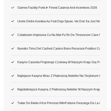
Games Facility Ports ᐈ Finest Casinos And Incentives 2026
Unele Dintre Acestea Au Fost Deja Spuse, Vei Dori Sa Joci Neincetat 
Colaboram Impreuna Cu Nu Mai Pu?in De Threescore Care Au Dezvolta
Nuestro Timo Del Cached Casino Bono Recursos Positivo Carente Tan
Kasyno Casoola Proponuje Czołową W Naszym Kraju Grę Pod Prawd
Najlepsze Kasyna Wraz Z Płatnością Neteller Na Terytorium Polski 2
Najistotniejsze Kasyna Z Płatnością Neteller W Naszym Kraju 2026
Tratar De Balde A Koi Princess IWinFortune Descarga De La Aplica