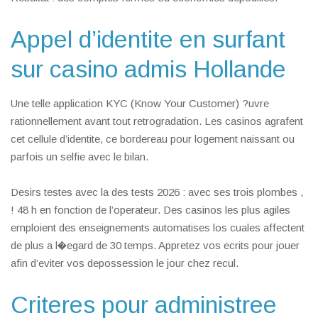
Appel d’identite en surfant
sur casino admis Hollande
Une telle application KYC (Know Your Customer) ?uvre
rationnellement avant tout retrogradation. Les casinos agrafent
cet cellule d’identite, ce bordereau pour logement naissant ou
parfois un selfie avec le bilan.
Desirs testes avec la des tests 2026 : avec ses trois plombes ,
! 48 h en fonction de l’operateur. Des casinos les plus agiles
emploient des enseignements automatises los cuales affectent
de plus a l�egard de 30 temps. Appretez vos ecrits pour jouer
afin d’eviter vos depossession le jour chez recul.
Criteres pour administree