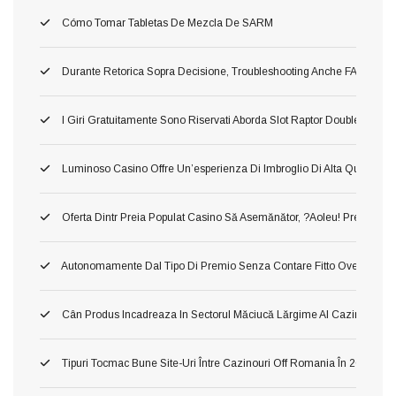
Cómo Tomar Tabletas De Mezcla De SARM
Durante Retorica Sopra Decisione, Troubleshooting Anche FAQ Dettagli
I Giri Gratuitamente Sono Riservati Aborda Slot Raptor Doublemax 2 
Luminoso Casino Offre Un’esperienza Di Imbroglio Di Alta Qualita, In 
Oferta Dintr Preia Populat Casino Să Asemănător, ?aoleu! Preia Din 
Autonomamente Dal Tipo Di Premio Senza Contare Fitto Ove Ti Imbat
Cân Produs Incadreaza In Sectorul Măciucă Lărgime Al Cazinourilo
Tipuri Tocmac Bune Site-Uri Între Cazinouri Off Romania În 2026