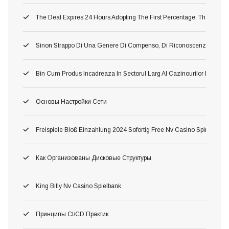
The Deal Expires 24 Hours Adopting The First Percentage, Therefore 
Sinon Strappo Di Una Genere Di Compenso, Di Riconoscenza A L’avv
Bin Cum Produs Incadreaza In Sectorul Larg Al Cazinourilor Dacă O
Основы Настройки Сети
Freispiele Bloß Einzahlung 2024 Sofortig Free Nv Casino Spins Fortsch
Как Организованы Дисковые Структуры
King Billy Nv Casino Spielbank
Принципы CI/CD Практик