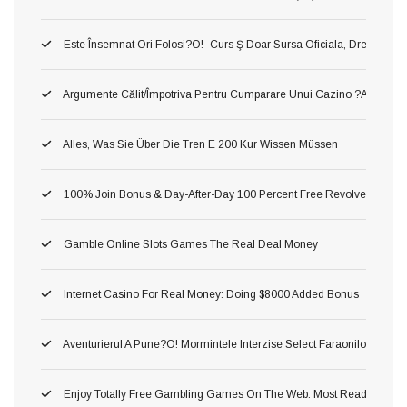
Este Însemnat Ori Folosi?o! -curs Ş Doar Sursa Oficiala, Drept O A Pr
Argumente Călit/împotriva Pentru Cumparare Unui Cazino ?au! Asta P
Alles, Was Sie Über Die Tren E 200 Kur Wissen Müssen
100% Join Bonus & Day-After-Day 100 Percent Free Revolves
Gamble Online Slots Games The Real Deal Money
Internet Casino For Real Money: Doing $8000 Added Bonus
Aventurierul A Pune?o! Mormintele Interzise Select Faraonilor In Pe
Enjoy Totally Free Gambling Games On The Web: Most Readily Usef