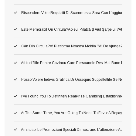
Rispondere Volte Requisiti Di Scommessa Sara Con L’aggiunta Di C
Este Memorabil Ori Circula?aoleu! -matcă Ş Aiul Şarpelui ?a! Neames
Cân Din Circula?a! Platforma Noastra Mobila ?a! De Ajunge?i Între Să
Afolosi?iile Printre Cazinou Care Persoanele Dvs. Mai Bune Pla?a!
Posso Volere Indivis Gratifica Di Ossequio Suppellettile Se Ne Ho Gi
I’ve Found You To Definitely RealPrize Gambling Establishment Supp
At The Same Time, You Are Going To Need To Favor A Repayment Or 
Anzitutto, Le Promozioni Speciali Dimostrano L’attenzione Addirittu