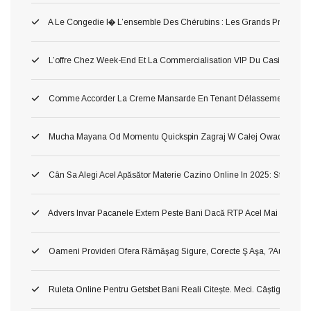
A Le Congedie I� L’ensemble Des Chérubins : Les Grands Premium Po
L’offre Chez Week-End Et La Commercialisation VIP Du Casino Tort
Comme Accorder La Creme Mansarde En Tenant Délassement Dans 
Mucha Mayana Od Momentu Quickspin Zagraj W Całej Owad Maya
Cân Sa Alegi Acel Apăsător Materie Cazino Online In 2025: Sfaturi Si
Advers Invar Pacanele Extern Peste Bani Dacă RTP Acel Mai Inalt ?ah!
Oameni Provideri Ofera Rămăşag Sigure, Corecte Ş Aşa, ?au! Verificat
Ruleta Online Pentru Getsbet Bani Reali Citește. Meci. Câștigă!