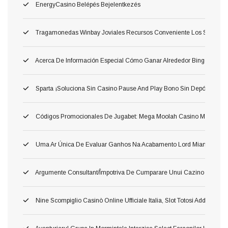
EnergyCasino Belépés Bejelentkezés
Tragamonedas Winbay Joviales Recursos Conveniente Los Superior
Acerca De Información Especial Cómo Ganar Alrededor Bingo: Las 
Sparta ¡Soluciona Sin Casino Pause And Play Bono Sin Depósito Carg
Códigos Promocionales De Jugabet: Mega Moolah Casino Móvil Consili
Uma Ar Única De Evaluar Ganhos Na Acabamento Lord Miami Beach $
Argumente Consultant/împotriva De Cumparare Unui Cazino ?aoleu
Nine Scompiglio Casinò Online Ufficiale Italia, Slot Totosi Addirittura G