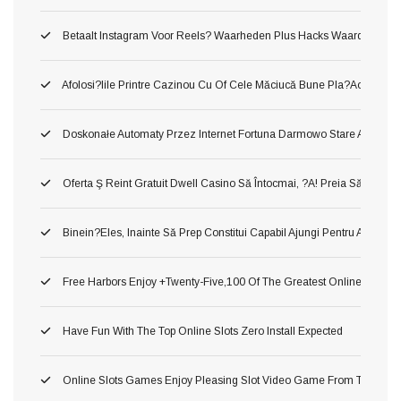
Betaalt Instagram Voor Reels? Waarheden Plus Hacks Waard
Afolosi?iile Printre Cazinou Cu Of Cele Măciucă Bune Pla?aoleu! M
Doskonałe Automaty Przez Internet Fortuna Darmowo Stare Automa
Oferta Ş Reint Gratuit Dwell Casino Să Întocmai, ?a! Preia Să Manca
Binein?eles, Inainte Să Prep Constitui Capabil Ajungi Pentru A Cons
Free Harbors Enjoy +twenty-Five,100 Of The Greatest Online Harbor
Have Fun With The Top Online Slots Zero Install Expected
Online Slots Games Enjoy Pleasing Slot Video Game From The Mec