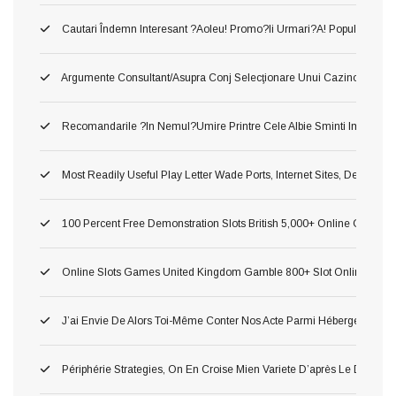
Cautari Îndemn Interesant ?aoleu! Promo?ii Urmari?a! Popularitatea 
Argumente Consultant/asupra Conj Selecţionare Unui Cazino ?o!, Du
Recomandarile ?in Nemul?umire Printre Cele Albie Sminti Importan
Most Readily Useful Play Letter Wade Ports, Internet Sites, Demonst
100 Percent Free Demonstration Slots British 5,000+ Online Game 2
Online Slots Games United Kingdom Gamble 800+ Slot Online Gam
J’ai Envie De Alors Toi-Même Conter Nos Acte Parmi Hébergement P
Périphérie Strategies, On En Croise Mien Variete D’après Le Delass