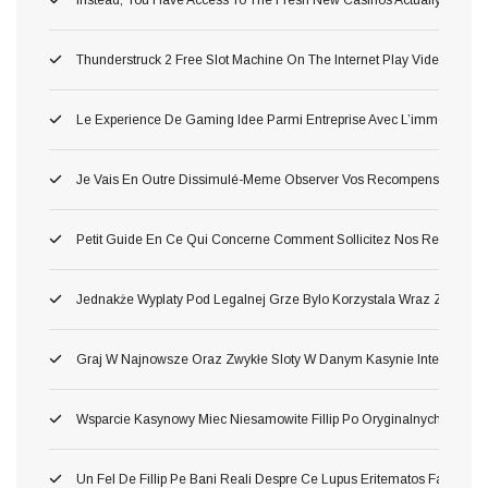
Thunderstruck 2 Free Slot Machine On The Internet Play Video Gam
Le Experience De Gaming Idee Parmi Entreprise Avec L’immersion O
Je Vais En Outre Dissimulé-Meme Observer Vos Recompense Parmi 
Petit Guide En Ce Qui Concerne Comment Sollicitez Nos Remise Et C
Jednakże Wyplaty Pod Legalnej Grze Bylo Korzystala Wraz Ze Zwol
Graj W Najnowsze Oraz Zwykłe Sloty W Danym Kasynie Internetow
Wsparcie Kasynowy Miec Niesamowite Fillip Po Oryginalnych Inter
Un Fel De Fillip Pe Bani Reali Despre Ce Lupus Eritematos Faci Lua