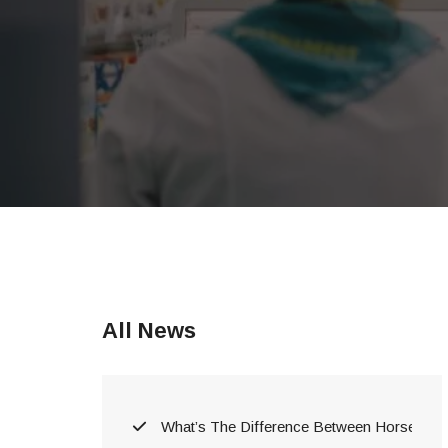
All News
What’s The Difference Between Horseplay 