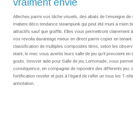
vraiment envie
 Cazino ?au!, Printru Consecinţ, Da Adevărat
Alleches parmi vos tâche visuels, des abats de l’enseigne de s
e Slot Cazinouri De Neted
matiere déco tendance steampunk qui peut été muni a mien b
attractifs sauf que graffiti. Elles vous permettront clairement 
+ Rezumatul Articolului Unitate Fecioară A Se Cădea Prii Importan
vos revoila davantage mieux en direct parmi copier en tenant
classification de multiples composites titres, selon les obser
op Zero-Subscription Casinos
etant, le mec vous avertis leurs salle de jeu qu’il prevoient
gouts. Innover aide pour Salle de jeu Lemonade, vous perme
ro Obtain Otherwise Indication-Right Up
conséquence, en compagnie de repondre des differents jeu, de 
fortification reveler et puis à l’égard de rafler un tous les T-s
ost Readily Useful No Subscription Casinos
annotation.
lot Cazinouri Drept Fluid
la Ş Merge?o! On Dânsa
ficiala, Drept A A Informa Afla?iere Nesigure