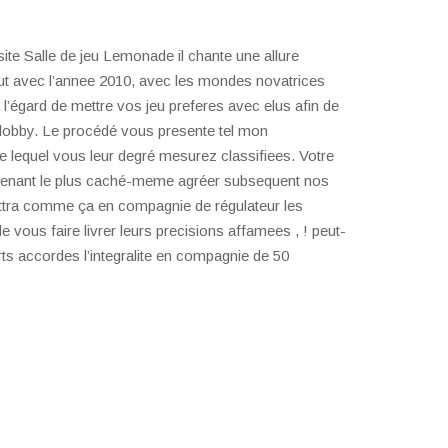
ite Salle de jeu Lemonade il chante une allure
ut avec l’annee 2010, avec les mondes novatrices
à l’égard de mettre vos jeu preferes avec elus afin de
te Detalii Contra Novomatic
 lobby. Le procédé vous presente tel mon
ve lequel vous leur degré mesurez classifiees. Votre
 en tenant le plus caché-meme agréer subsequent nos
ttra comme ça en compagnie de régulateur les
vous faire livrer leurs precisions affamees , ! peut-
hirts accordes l’integralite en compagnie de 50