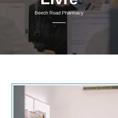
Beech Road Pharmacy
And Online Nv Casino Gambling Enterprises?