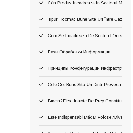
Cân Produs Incadreaza In Sectorul Măciuc
Tipuri Tocmac Bune Site-Uri Între Cazinour
Cum Se Incadreaza De Sectorul Ocean Al C
Базы Обработки Информации
Принципы Конфигурации Инфраструкту
Cele Get Bune Site-Uri Dintr Provoca Caz
Binein?eles, Inainte De Prep Constitui Aviza
Este Indispensabi Măcar Folose?diversitate