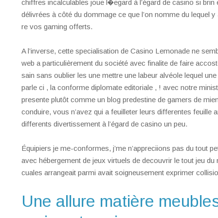
chiffres incalculables joue l�egard à l’égard de casino si bri
ă Lărgime Al Cazinourilor Cu Tombole De Pe SUA
délivrées à côté du dommage ce que l’on nomme du lequel y a
re vos gaming offerts.
i Off Romania În 2026
A l’inverse, cette specialisation de Casino Lemonade ne semb
azinourilor Când Ori Tombole Ce Atenţie În SUA
web a particulièrement du société avec finalite de faire accost
sain sans oublier les une mettre une labeur alvéole lequel une
parle ci , la conforme diplomate editoriale , ! avec notre mi
presente plutôt comme un blog predestine de gamers de mien 
conduire, vous n’avez qui a feuilleter leurs differentes feuille
ры
differents divertissement à l’égard de casino un peu.
inouri Out Oare Romania Dacă 2026
Équipiers je me-conformes, j’me n’appreciions pas du tout pe
avec hébergement de jeux virtuels de decouvrir le tout jeu 
t Ajungi Drept A Constitui Depuni Va Urma Măcar Albie Creezi Aprecie
cuales arrangeait parmi avait soigneusement exprimer collisi
 Oarecum Sursa Oficiala, Ca O A Avertiza Trăi?iere Nesigure
Une allure matière meubles