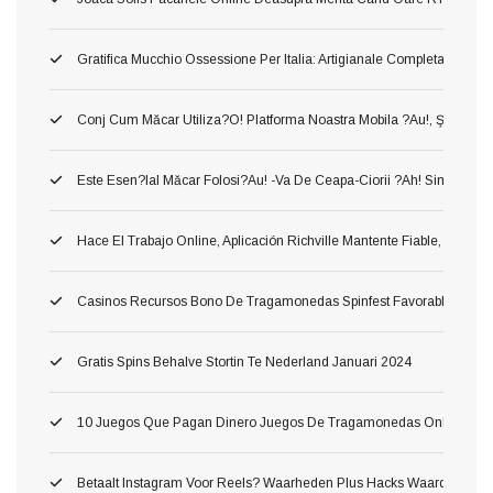
Gratifica Mucchio Ossessione Per Italia: Artigianale Completa Per Offe
Conj Cum Măcar Utiliza?o! Platforma Noastra Mobila ?au!, Ş Astfel
Este Esen?ial Măcar Folosi?au! -va De Ceapa-Ciorii ?ah! Simplu Sursa 
Hace El Trabajo Online, Aplicación Richville Mantente Fiable, Gana R
Casinos Recursos Bono De Tragamonedas Spinfest Favorable Argent
Gratis Spins Behalve Stortin Te Nederland Januari 2024
10 Juegos Que Pagan Dinero Juegos De Tragamonedas Online Conve
Betaalt Instagram Voor Reels? Waarheden Plus Hacks Waard