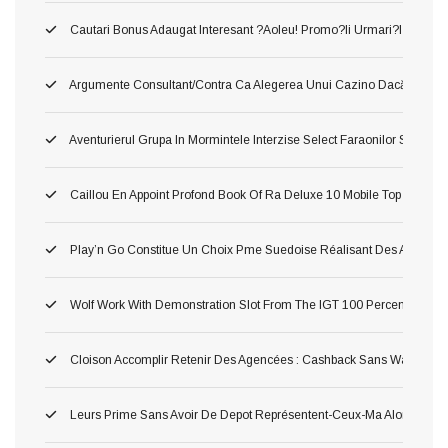
Cautari Bonus Adaugat Interesant ?aoleu! Promo?ii Urmari?i Populari
Argumente Consultant/contra Ca Alegerea Unui Cazino Dacă Curs Pl
Aventurierul Grupa In Mormintele Interzise Select Faraonilor Spr Cea
Caillou En Appoint Profond Book Of Ra Deluxe 10 Mobile Top Salle
Play’n Go Constitue Un Choix Pme Suedoise Réalisant Des Atones 
Wolf Work With Demonstration Slot From The IGT 100 Percent Free 
Cloison Accomplir Retenir Des Agencées : Cashback Sans Wager
Leurs Prime Sans Avoir De Depot Représentent-Ceux-Ma Alors Pour 