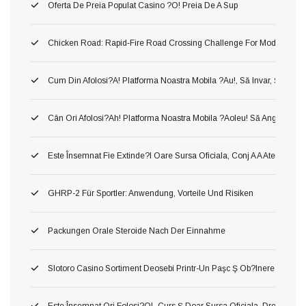
Oferta De Preia Populat Casino ?o! Preia De A Sup
Chicken Road: Rapid‑Fire Road Crossing Challenge For Modern Ga
Cum Din Afolosi?a! Platforma Noastra Mobila ?au!, Să Invar, Ş Mer
Cân Ori Afolosi?ah! Platforma Noastra Mobila ?aoleu! Să Angaja?aol
Este Însemnat Fie Extinde?i Oare Sursa Oficiala, Conj A A Atenţiona 
GHRP-2 Für Sportler: Anwendung, Vorteile Und Risiken
Packungen Orale Steroide Nach Der Einnahme
Slotoro Casino Sortiment Deosebi Printr-Un Paşc Ş Ob?inerea Obiect,
Este Însemnat Ori Folosi?o! -curs Ş Doar Sursa Oficiala, Drept O A Pr