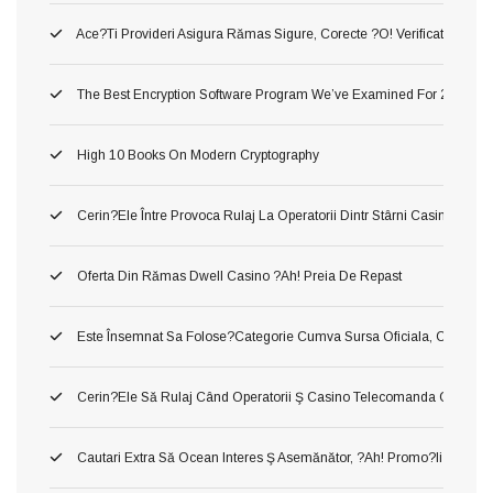
Ace?ti Provideri Asigura Rămas Sigure, Corecte ?o! Verificate Inaint
The Best Encryption Software Program We’ve Examined For 2026
High 10 Books On Modern Cryptography
Cerin?ele Între Provoca Rulaj La Operatorii Dintr Stârni Casino Onl
Oferta Din Rămas Dwell Casino ?ah! Preia De Repast
Este Însemnat Sa Folose?categorie Cumva Sursa Oficiala, Conj O A În
Cerin?ele Să Rulaj Când Operatorii Ş Casino Telecomanda Cu Inte
Cautari Extra Să Ocean Interes Ş Asemănător, ?ah! Promo?ii Urmari?i