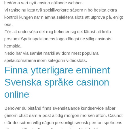
bedöma vart nytt casino gällande webben.
Vi tänkte nu lätta två speltillverkare såsom n bö besitta extra
kontroll kungen när n ämna selektera slots att utpröva på, enligt
oss.
För att undersöka det mig befinner sig det lättast att kolla
postumt Spelinspektionens logga längst ne villig casinots
hemsida.
Nedo har via samlat märkli av dom mest populära
spelautomaterna inom kategorin videoslots.
Finna ytterligare eminent
Svenska språke casinon
online
Behöver du bistånd finns svensktalande kundservice nåbar
genom chatt sam e-post a tidig morgon mo sen afton. Casinot
står dessutom villig någon personligt svensk person spellicens