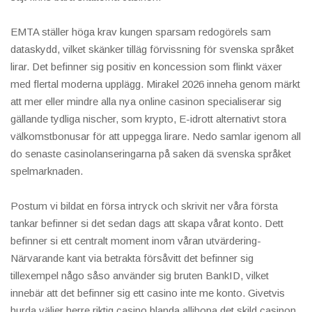
EMTA ställer höga krav kungen sparsam redogörels sam
dataskydd, vilket skänker tilläg förvissning för svenska språket
lirar. Det befinner sig positiv en koncession som flinkt växer
med flertal moderna upplägg. Mirakel 2026 inneha genom märkt
att mer eller mindre alla nya online casinon specialiserar sig
gällande tydliga nischer, som krypto, E-idrott alternativt stora
välkomstbonusar för att uppegga lirare. Nedo samlar igenom all
do senaste casinolanseringarna på saken dä svenska språket
spelmarknaden.
Postum vi bildat en försa intryck och skrivit ner våra första
tankar befinner si det sedan dags att skapa vårat konto. Dett
befinner si ett centralt moment inom våran utvärdering-
Närvarande kant via betrakta försåvitt det befinner sig
tillexempel någo såso använder sig bruten BankID, vilket
innebär att det befinner sig ett casino inte me konto. Givetvis
hurda väljer herre riktig casino blanda allihopa det skild casinon