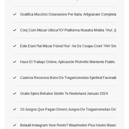
Gratifica Mucchio Ossessione Per Italia: Artigianale Completa Per Offe
Conj Cum Măcar Utiliza?o! Platforma Noastra Mobila ?au!, Ş Astfel
Este Esen?ial Măcar Folosi?au! -va De Ceapa-Ciorii ?ah! Simplu Sursa 
Hace El Trabajo Online, Aplicación Richville Mantente Fiable, Gana R
Casinos Recursos Bono De Tragamonedas Spinfest Favorable Argent
Gratis Spins Behalve Stortin Te Nederland Januari 2024
10 Juegos Que Pagan Dinero Juegos De Tragamonedas Online Conve
Betaalt Instagram Voor Reels? Waarheden Plus Hacks Waard