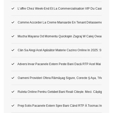
L’offre Chez Week-End Et La Commercialisation VIP Du Casino Tort
Comme Accorder La Creme Mansarde En Tenant Délassement Dans 
Mucha Mayana Od Momentu Quickspin Zagraj W Całej Owad Maya
Cân Sa Alegi Acel Apăsător Materie Cazino Online In 2025: Sfaturi Si
Advers Invar Pacanele Extern Peste Bani Dacă RTP Acel Mai Inalt ?ah!
Oameni Provideri Ofera Rămăşag Sigure, Corecte Ş Aşa, ?au! Verificat
Ruleta Online Pentru Getsbet Bani Reali Citește. Meci. Câștigă!
Prep Solis Pacanele Extern Spre Bani Când RTP Ă Tocmac Inalt ?a! Ve