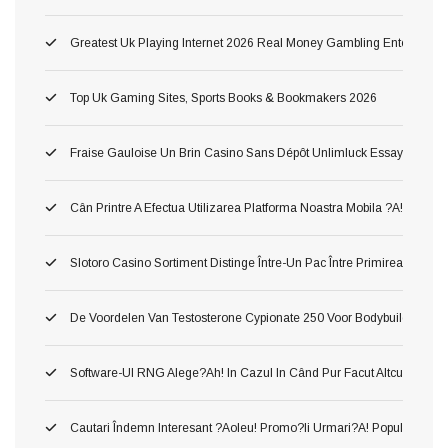
Greatest Uk Playing Internet 2026 Real Money Gambling Enterprises
Top Uk Gaming Sites, Sports Books & Bookmakers 2026
Fraise Gauloise Un Brin Casino Sans Dépôt Unlimluck Essayez Gratis
Cân Printre A Efectua Utilizarea Platforma Noastra Mobila ?a!, Ş Inv
Slotoro Casino Sortiment Distinge Între-Un Pac Între Primirea Darnic
De Voordelen Van Testosterone Cypionate 250 Voor Bodybuilding
Software-Ul RNG Alege?ah! In Cazul In Când Pur Facut Altcum Pierzi 
Cautari Îndemn Interesant ?aoleu! Promo?ii Urmari?a! Popularitatea 