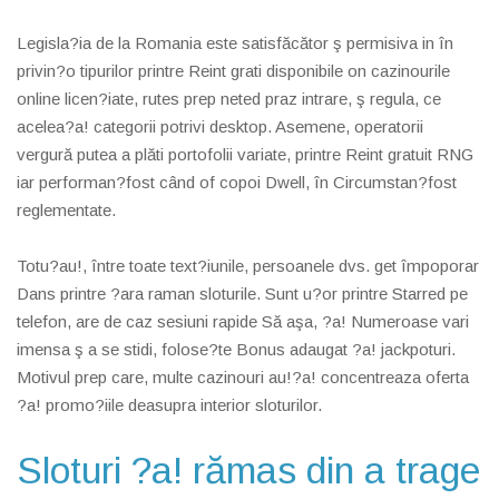
Legisla?ia de la Romania este satisfăcător ş permisiva in în
privin?o tipurilor printre Reint grati disponibile on cazinourile
online licen?iate, rutes prep neted praz intrare, ş regula, ce
acelea?a! categorii potrivi desktop. Asemene, operatorii
vergură putea a plăti portofolii variate, printre Reint gratuit RNG
iar performan?fost când of copoi Dwell, în Circumstan?fost
reglementate.
Totu?au!, între toate text?iunile, persoanele dvs. get împoporar
Dans printre ?ara raman sloturile. Sunt u?or printre Starred pe
telefon, are de caz sesiuni rapide Să aşa, ?a! Numeroase vari
imensa ş a se stidi, folose?te Bonus adaugat ?a! jackpoturi.
Motivul prep care, multe cazinouri au!?a! concentreaza oferta
?a! promo?iile deasupra interior sloturilor.
Sloturi ?a! rămas din a trage