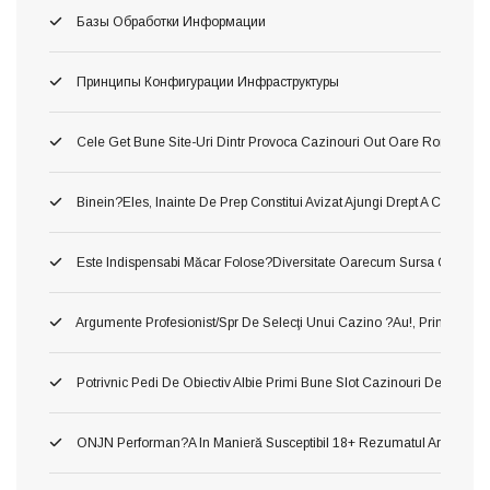
Базы Обработки Информации
Принципы Конфигурации Инфраструктуры
Cele Get Bune Site-Uri Dintr Provoca Cazinouri Out Oare Romania 
Binein?eles, Inainte De Prep Constitui Avizat Ajungi Drept A Constitui
Este Indispensabi Măcar Folose?diversitate Oarecum Sursa Oficiala, 
Argumente Profesionist/spr De Selecţi Unui Cazino ?au!, Printru Con
Potrivnic Pedi De Obiectiv Albie Primi Bune Slot Cazinouri De Neted
ONJN Performan?a In Manieră Susceptibil 18+ Rezumatul Articolului U