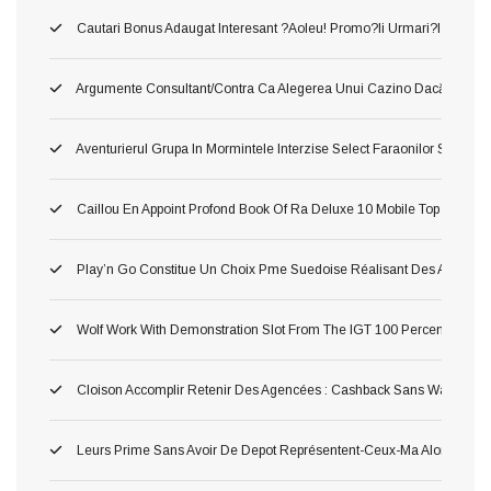
Cautari Bonus Adaugat Interesant ?aoleu! Promo?ii Urmari?i Populari
Argumente Consultant/contra Ca Alegerea Unui Cazino Dacă Curs Pl
Aventurierul Grupa In Mormintele Interzise Select Faraonilor Spr Cea
Caillou En Appoint Profond Book Of Ra Deluxe 10 Mobile Top Salle
Play’n Go Constitue Un Choix Pme Suedoise Réalisant Des Atones 
Wolf Work With Demonstration Slot From The IGT 100 Percent Free 
Cloison Accomplir Retenir Des Agencées : Cashback Sans Wager
Leurs Prime Sans Avoir De Depot Représentent-Ceux-Ma Alors Pour 