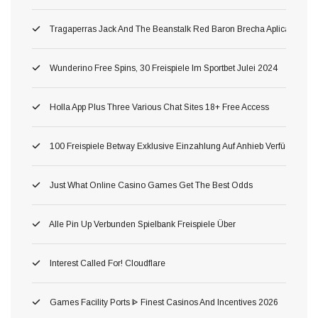
Tragaperras Jack And The Beanstalk Red Baron Brecha Aplicación Mó
Wunderino Free Spins, 30 Freispiele Im Sportbet Julei 2024
Holla App Plus Three Various Chat Sites 18+ Free Access
100 Freispiele Betway Exklusive Einzahlung Auf Anhieb Verfügbar Fü
Just What Online Casino Games Get The Best Odds
Alle Pin Up Verbunden Spielbank Freispiele Über
Interest Called For! Cloudflare
Games Facility Ports ᐈ Finest Casinos And Incentives 2026