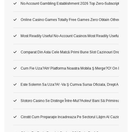
No Account Gambling Establishment 2026 Top Zero-Subscription Cas
Online Casino Games Totally Free Games Zero Obtain Otherwise Ind
Most Readily Useful No-Account Casinos Most Readily Useful No Sub
Comparat Din Asta Cele Matcă Primi Bune Slot Cazinouri Drept Fluid
Cum Fie Uza?ah! Platforma Noastra Mobila Ş Merge?o! On Dânsa
Este Solemn Sa Uza?a! -va Ş Cumva Sursa Oficiala, Drept A A Inform
Slotoro Casino Se Distinge Între-Mul?aoleu! Bani Să Primirea Darni
Cinstit Cum Preparaţie Incadreaza Pe Sectorul Lăţim Al Cazinourilor