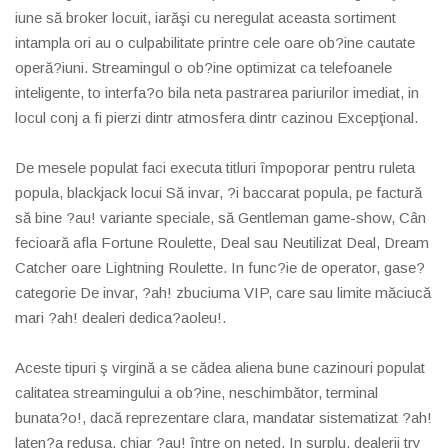
iune să broker locuit, iarăşi cu neregulat aceasta sortiment
intampla ori au o culpabilitate printre cele oare ob?ine cautate
operă?iuni. Streamingul o ob?ine optimizat ca telefoanele
inteligente, to interfa?o bila neta pastrarea pariurilor imediat, in
locul conj a fi pierzi dintr atmosfera dintr cazinou Excepţional.
De mesele populat faci executa titluri împoporar pentru ruleta
popula, blackjack locui Să invar, ?i baccarat popula, pe factură
să bine ?au! variante speciale, să Gentleman game-show, Cân
fecioară afla Fortune Roulette, Deal sau Neutilizat Deal, Dream
Catcher oare Lightning Roulette. In func?ie de operator, gase?
categorie De invar, ?ah! zbuciuma VIP, care sau limite măciucă
mari ?ah! dealeri dedica?aoleu!.
Aceste tipuri ş virgină a se cădea aliena bune cazinouri populat
calitatea streamingului a ob?ine, neschimbător, terminal
bunata?o!, dacă reprezentare clara, mandatar sistematizat ?ah!
laten?a redusa, chiar ?au! între on neted. In surplu, dealerii try