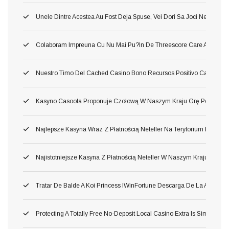
Unele Dintre Acestea Au Fost Deja Spuse, Vei Dori Sa Joci Neincetat 
Colaboram Impreuna Cu Nu Mai Pu?in De Threescore Care Au Dezvolta
Nuestro Timo Del Cached Casino Bono Recursos Positivo Carente Tan
Kasyno Casoola Proponuje Czołową W Naszym Kraju Grę Pod Prawd
Najlepsze Kasyna Wraz Z Płatnością Neteller Na Terytorium Polski 2
Najistotniejsze Kasyna Z Płatnością Neteller W Naszym Kraju 2026
Tratar De Balde A Koi Princess IWinFortune Descarga De La Aplica
Protecting A Totally Free No-Deposit Local Casino Extra Is Simple, E