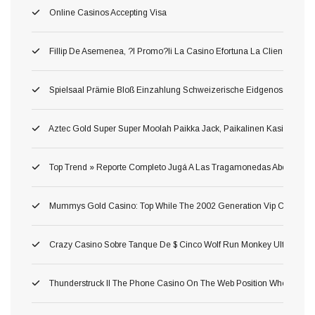
Online Casinos Accepting Visa
Fillip De Asemenea, ?i Promo?ii La Casino Efortuna La Clien?ii Ane
Spielsaal Prämie Bloß Einzahlung Schweizerische Eidgenossenschaf
Aztec Gold Super Super Moolah Paikka Jack, Paikalinen Kasinotekno
Top Trend » Reporte Completo Jugá A Las Tragamonedas Abertura Whe
Mummys Gold Casino: Top While The 2002 Generation Vip Casino Wh
Crazy Casino Sobre Tanque De $ Cinco Wolf Run Monkey Ultra Hot D
Thunderstruck II The Phone Casino On The Web Position Where Yo