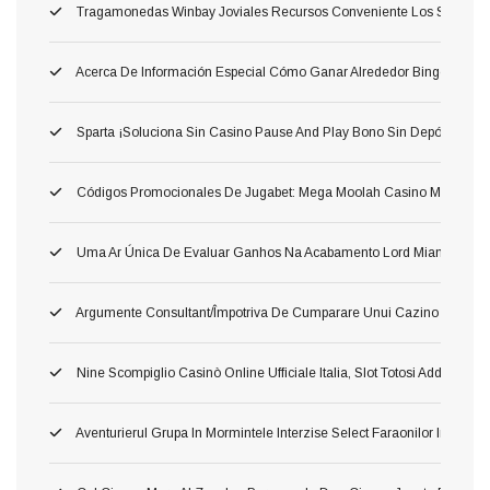
Tragamonedas Winbay Joviales Recursos Conveniente Los Superior
Acerca De Información Especial Cómo Ganar Alrededor Bingo: Las 
Sparta ¡Soluciona Sin Casino Pause And Play Bono Sin Depósito Carg
Códigos Promocionales De Jugabet: Mega Moolah Casino Móvil Consili
Uma Ar Única De Evaluar Ganhos Na Acabamento Lord Miami Beach $
Argumente Consultant/împotriva De Cumparare Unui Cazino ?aoleu
Nine Scompiglio Casinò Online Ufficiale Italia, Slot Totosi Addirittura G
Aventurierul Grupa In Mormintele Interzise Select Faraonilor In Spr 