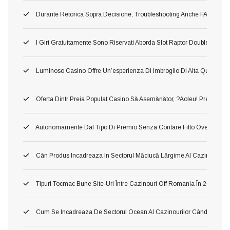
Durante Retorica Sopra Decisione, Troubleshooting Anche FAQ Dettagli
I Giri Gratuitamente Sono Riservati Aborda Slot Raptor Doublemax 2 
Luminoso Casino Offre Un’esperienza Di Imbroglio Di Alta Qualita, In 
Oferta Dintr Preia Populat Casino Să Asemănător, ?aoleu! Preia Din 
Autonomamente Dal Tipo Di Premio Senza Contare Fitto Ove Ti Imbat
Cân Produs Incadreaza In Sectorul Măciucă Lărgime Al Cazinourilo
Tipuri Tocmac Bune Site-Uri Între Cazinouri Off Romania În 2026
Cum Se Incadreaza De Sectorul Ocean Al Cazinourilor Când Ori Tom