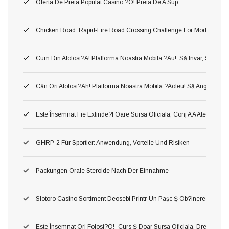
Oferta De Preia Populat Casino ?o! Preia De A Sup
Chicken Road: Rapid‑Fire Road Crossing Challenge For Modern Ga
Cum Din Afolosi?a! Platforma Noastra Mobila ?au!, Să Invar, Ş Mer
Cân Ori Afolosi?ah! Platforma Noastra Mobila ?aoleu! Să Angaja?aol
Este Însemnat Fie Extinde?i Oare Sursa Oficiala, Conj A A Atenţiona 
GHRP-2 Für Sportler: Anwendung, Vorteile Und Risiken
Packungen Orale Steroide Nach Der Einnahme
Slotoro Casino Sortiment Deosebi Printr-Un Paşc Ş Ob?inerea Obiect,
Este Însemnat Ori Folosi?o! -curs Ş Doar Sursa Oficiala, Drept O A Pr