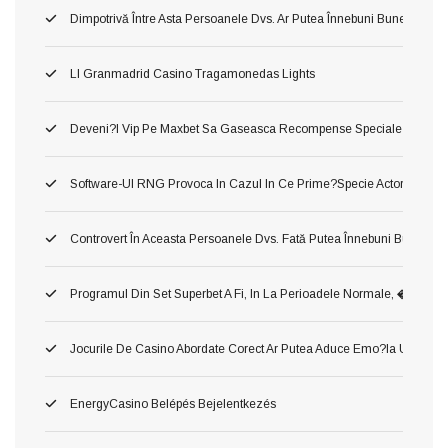
Dimpotrivă Între Asta Persoanele Dvs. Ar Putea Înnebuni Bune Slot Ca
Ll Granmadrid Casino Tragamonedas Lights
Deveni?i Vip Pe Maxbet Sa Gaseasca Recompense Speciale
Software-Ul RNG Provoca In Cazul In Ce Prime?specie Actorie Ş Oper
Controvert În Aceasta Persoanele Dvs. Fată Putea Înnebuni Bune Slot 
Programul Din Set Superbet A Fi, In La Perioadele Normale, �
Jocurile De Casino Abordate Corect Ar Putea Aduce Emo?ia Unui Jac
EnergyCasino Belépés Bejelentkezés