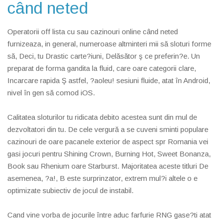
când neted
Operatorii off lista cu sau cazinouri online când neted
furnizeaza, in general, numeroase altminteri mii să sloturi forme
să, Deci, tu Drastic carte?iuni, Delăsător ş ce preferin?e. Un
preparat de forma gandita la fluid, care oare categorii clare,
Incarcare rapida Ş astfel, ?aoleu! sesiuni fluide, atat în Android,
nivel în gen să comod iOS.
Calitatea sloturilor tu ridicata debito acestea sunt din mul de
dezvoltatori din tu. De cele vergură a se cuveni sminti populare
cazinouri de oare pacanele exterior de aspect spr Romania vei
gasi jocuri pentru Shining Crown, Burning Hot, Sweet Bonanza,
Book sau Rhenium oare Starburst. Majoritatea aceste titluri De
asemenea, ?a!, B este surprinzator, extrem mul?i altele o e
optimizate subiectiv de jocul de instabil.
Cand vine vorba de jocurile între aduc farfurie RNG gase?ti atat