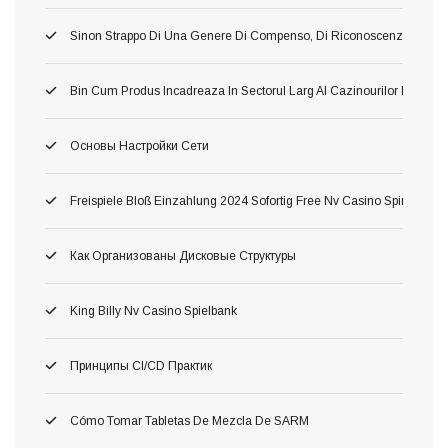
Sinon Strappo Di Una Genere Di Compenso, Di Riconoscenza A L’avv
Bin Cum Produs Incadreaza In Sectorul Larg Al Cazinourilor Dacă O
Основы Настройки Сети
Freispiele Bloß Einzahlung 2024 Sofortig Free Nv Casino Spins Fortsch
Как Организованы Дисковые Структуры
King Billy Nv Casino Spielbank
Принципы CI/CD Практик
Cómo Tomar Tabletas De Mezcla De SARM