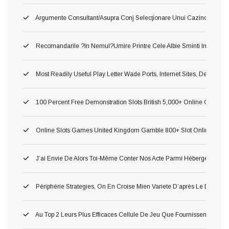
Argumente Consultant/asupra Conj Selecţionare Unui Cazino ?o!, Du
Recomandarile ?in Nemul?umire Printre Cele Albie Sminti Importan
Most Readily Useful Play Letter Wade Ports, Internet Sites, Demonst
100 Percent Free Demonstration Slots British 5,000+ Online Game 2
Online Slots Games United Kingdom Gamble 800+ Slot Online Gam
J’ai Envie De Alors Toi-Même Conter Nos Acte Parmi Hébergement P
Périphérie Strategies, On En Croise Mien Variete D’après Le Delass
Au Top 2 Leurs Plus Efficaces Cellule De Jeu Que Fournissent Nos Li