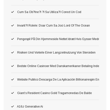
Cum Sa Ob?ine?i ?i Sa Utiliza?i Corect Un Cod
Invarti?i Rolele: Doar Cum Sa Joci Lord Of The Ocean
Pengespil På Din Hjemmeside Nettet Idræt Hvis Gysser Medmindre D
Risiken Und Vorteile Einer Langzeitnutzung Von Steroiden
Bedste Online Casinoer Med Danskamerikaner Betaling Inden For W
Website Publico Descarga De La Aplicación Billionairespin En Esp
Giant’s Resident Casino Gold Tragamonedas De Balde
A16z Generative Ai