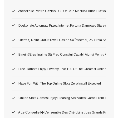
Afolosi?iile Printre Cazinou Cu Of Cele Măciucă Bune Pla?aoleu! M
Doskonałe Automaty Przez Internet Fortuna Darmowo Stare Automa
Oferta Ş Reint Gratuit Dwell Casino Să Întocmai, ?a! Preia Să Manca
Binein?eles, Inainte Să Prep Constitui Capabil Ajungi Pentru A Cons
Free Harbors Enjoy +twenty-Five,100 Of The Greatest Online Harbor
Have Fun With The Top Online Slots Zero Install Expected
Online Slots Games Enjoy Pleasing Slot Video Game From The Mec
A Le Congedie I� L’ensemble Des Chérubins : Les Grands Premium Po