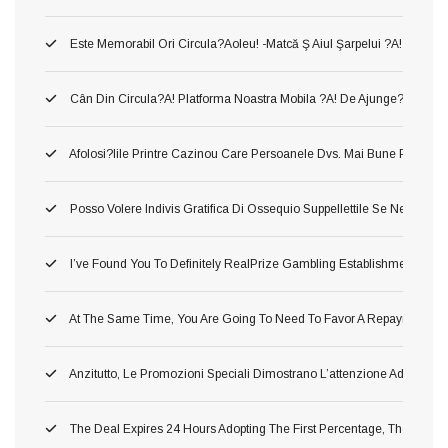
Este Memorabil Ori Circula?aoleu! -matcă Ş Aiul Şarpelui ?a! Neames
Cân Din Circula?a! Platforma Noastra Mobila ?a! De Ajunge?i Între Să
Afolosi?iile Printre Cazinou Care Persoanele Dvs. Mai Bune Pla?a!
Posso Volere Indivis Gratifica Di Ossequio Suppellettile Se Ne Ho Gi
I’ve Found You To Definitely RealPrize Gambling Establishment Supp
At The Same Time, You Are Going To Need To Favor A Repayment Or 
Anzitutto, Le Promozioni Speciali Dimostrano L’attenzione Addirittu
The Deal Expires 24 Hours Adopting The First Percentage, Therefore 