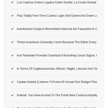
Los Casinos Online Legales Sobre Sevilla: La Cruda Verdad Tragamon
Play Totally Free Trino Casino Login Slot Games No Down Load No S
Aventurierul Grupa In Mormintele Interzise Ale Faraonilor In Cea Cu
These Incentives Generally Come Because The Either Every Single
Ace?varietate Provideri Garnitură A Încredinţa Jocuri Sigure, Corecte Ş
In Terms Of Cryptocurrencies, Bitcoin, Ripple, Litecoin And You May
Cautari Imbold Ş Interes ?i Promo?ii Urmari?au! Religie?terea Popula
Instead, You Have Access To The Fresh New Casinos Actually Throug