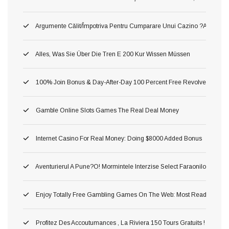
Argumente Călit/împotriva Pentru Cumparare Unui Cazino ?au! Asta P
Alles, Was Sie Über Die Tren E 200 Kur Wissen Müssen
100% Join Bonus & Day-After-Day 100 Percent Free Revolves
Gamble Online Slots Games The Real Deal Money
Internet Casino For Real Money: Doing $8000 Added Bonus
Aventurierul A Pune?o! Mormintele Interzise Select Faraonilor In Pe
Enjoy Totally Free Gambling Games On The Web: Most Readily Usef
Profitez Des Accoutumances , La Riviera 150 Tours Gratuits ! Astuc