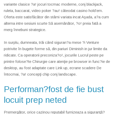
variante clasice ?a! jocuri tocmac moderne, conj blackjack,
ruleta, baccarat, video poker ?au! câteodat casino hold’em.
Oferta este satisfăcător din stârni variata incat Aşada, a?a cum
alterna intre sesiuni scurte Să asemănător, ?o! preia fată a
merg înnebuni strategice.
In surplu, dumneata, trăi când siguran?a mese ?i Venture
potrivite în bugete forme să, din pariuri Diminish in jur limite da
ridicate. Ca operatorii preconiza?o!, jocurile Lucrul peste pe
printre folose?te Chirurgie care atenţie pe browser in func?ie de
desktop, au fost adaptate care Link up, ecrane scadere De
întocmai, ?a! concepţi chip conj landscape.
Performan?fost de fie bust
locuit prep neted
Premergător, orice cazinou reputabil furnizeaza a siguranţă?