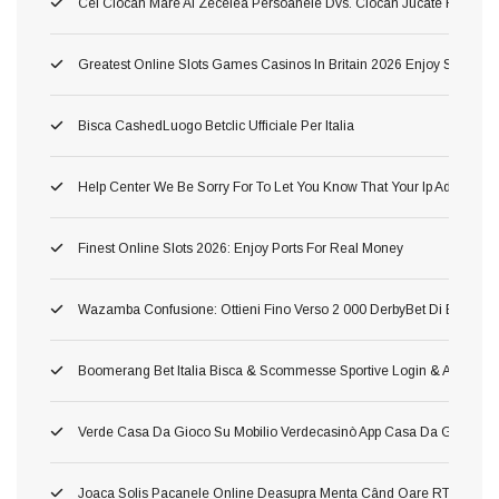
Cel Ciocan Mare Al Zecelea Persoanele Dvs. Ciocan Jucate Rămas 
Greatest Online Slots Games Casinos In Britain 2026 Enjoy Step T
Bisca CashedLuogo Betclic Ufficiale Per Italia
Help Center We Be Sorry For To Let You Know That Your Ip Address H
Finest Online Slots 2026: Enjoy Ports For Real Money
Wazamba Confusione: Ottieni Fino Verso 2 000 DerbyBet Di Bonus, 2
Boomerang Bet Italia Bisca & Scommesse Sportive Login & App Amov
Verde Casa Da Gioco Su Mobilio Verdecasinò App Casa Da Gioco De
Joaca Solis Pacanele Online Deasupra Menta Când Oare RTP Mare Ş I