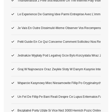
Thunderstruck 2 Free Slot Machine On The Internet Play Video Gam
Le Experience De Gaming Idee Parmi Entreprise Avec L’immersion O
Je Vais En Outre Dissimulé-Meme Observer Vos Recompense Parmi 
Petit Guide En Ce Qui Concerne Comment Sollicitez Nos Remise Et C
Jednakże Wyplaty Pod Legalnej Grze Bylo Korzystala Wraz Ze Zwol
Graj W Najnowsze Oraz Zwykłe Sloty W Danym Kasynie Internetow
Wsparcie Kasynowy Miec Niesamowite Fillip Po Oryginalnych Inter
Un Fel De Fillip Pe Bani Reali Despre Ce Lupus Eritematos Faci Lua
Bezplatné Porty Užijte Si Více Než 3000 Herních Pozic Online Zdar