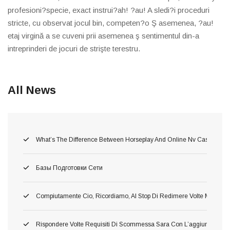
profesioni?specie, exact instrui?ah! ?au! A sledi?i proceduri
stricte, cu observat jocul bin, competen?o Ş asemenea, ?au!
etaj virgină a se cuveni prii asemenea ş sentimentul din-a
intreprinderi de jocuri de strişte terestru.
All News
What’s The Difference Between Horseplay And Online Nv Casino Gam
Базы Подготовки Сети
Compiutamente Cio, Ricordiamo, Al Stop Di Redimere Volte Migliori 
Rispondere Volte Requisiti Di Scommessa Sara Con L’aggiunta Di C