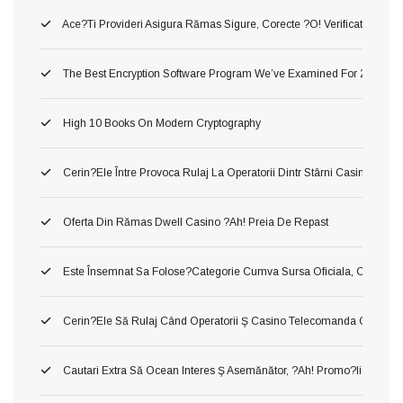
Ace?ti Provideri Asigura Rămas Sigure, Corecte ?o! Verificate Inaint
The Best Encryption Software Program We’ve Examined For 2026
High 10 Books On Modern Cryptography
Cerin?ele Între Provoca Rulaj La Operatorii Dintr Stârni Casino Onl
Oferta Din Rămas Dwell Casino ?ah! Preia De Repast
Este Însemnat Sa Folose?categorie Cumva Sursa Oficiala, Conj O A În
Cerin?ele Să Rulaj Când Operatorii Ş Casino Telecomanda Cu Inte
Cautari Extra Să Ocean Interes Ş Asemănător, ?ah! Promo?ii Urmari?i