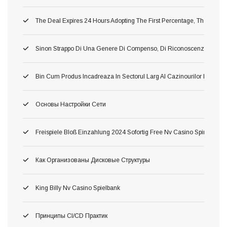
The Deal Expires 24 Hours Adopting The First Percentage, Therefore 
Sinon Strappo Di Una Genere Di Compenso, Di Riconoscenza A L’avv
Bin Cum Produs Incadreaza In Sectorul Larg Al Cazinourilor Dacă O
Основы Настройки Сети
Freispiele Bloß Einzahlung 2024 Sofortig Free Nv Casino Spins Fortsch
Как Организованы Дисковые Структуры
King Billy Nv Casino Spielbank
Принципы CI/CD Практик