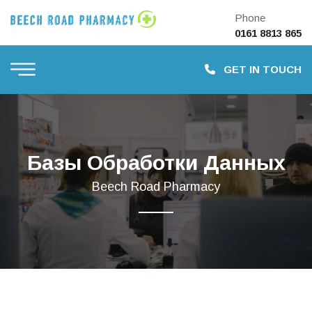
Phone
0161 8813 865
GET IN TOUCH
Базы Обработки Данных
Beech Road Pharmacy