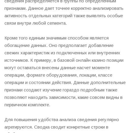
сведения распределяется в группы по определенным
признакам. Данное дает точнее корректно анализировать
активность отдельных категорий также выявлять особые
связи внутри любой сегмента.
Кроме того единым значимым способом является
обогащение данных. Оно предполагает добавление
свежих характеристик из подключенных или внутренних
источников. К примеру, в базовой онлайн казино позиции
могут оставаться внесены данные насчет моменте
операции, формате оборудования, локации, классе
операции и состоянии действия. Данные дополнительные
признаки создают изучение гораздо подробным также
позволяют находить зависимости, какие совсем видны в
первичном комплекте.
Для повышения удобства анализа сведения регулярно
агрегируются. Сводка сводит конкретные строки в