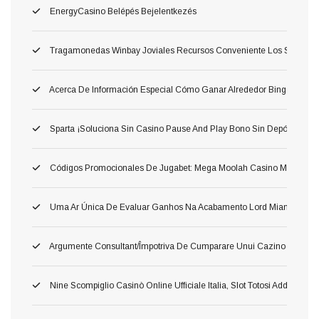
EnergyCasino Belépés Bejelentkezés
Tragamonedas Winbay Joviales Recursos Conveniente Los Superior
Acerca De Información Especial Cómo Ganar Alrededor Bingo: Las 
Sparta ¡Soluciona Sin Casino Pause And Play Bono Sin Depósito Carg
Códigos Promocionales De Jugabet: Mega Moolah Casino Móvil Consili
Uma Ar Única De Evaluar Ganhos Na Acabamento Lord Miami Beach $
Argumente Consultant/împotriva De Cumparare Unui Cazino ?aoleu
Nine Scompiglio Casinò Online Ufficiale Italia, Slot Totosi Addirittura G