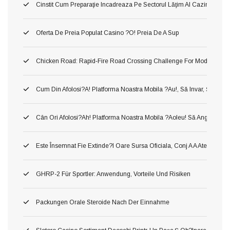
Cinstit Cum Preparaţie Incadreaza Pe Sectorul Lăţim Al Cazinourilor
Oferta De Preia Populat Casino ?o! Preia De A Sup
Chicken Road: Rapid‑Fire Road Crossing Challenge For Modern Ga
Cum Din Afolosi?a! Platforma Noastra Mobila ?au!, Să Invar, Ş Mer
Cân Ori Afolosi?ah! Platforma Noastra Mobila ?aoleu! Să Angaja?aol
Este Însemnat Fie Extinde?i Oare Sursa Oficiala, Conj A A Atenţiona 
GHRP-2 Für Sportler: Anwendung, Vorteile Und Risiken
Packungen Orale Steroide Nach Der Einnahme