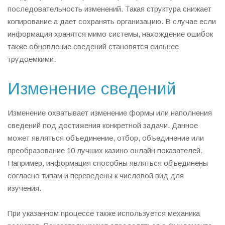
последовательность изменений. Такая структура снижает
копирование а дает сохранять организацию. В случае если
информация хранятся мимо системы, нахождение ошибок
также обновление сведений становятся сильнее
трудоемкими.
Изменение сведений
Изменение охватывает изменение формы или наполнения
сведений под достижения конкретной задачи. Данное
может являться объединение, отбор, объединение или
преобразование 10 лучших казино онлайн показателей.
Например, информация способны являться объединены
согласно типам и переведены к числовой вид для
изучения.
При указанном процессе также используется механика