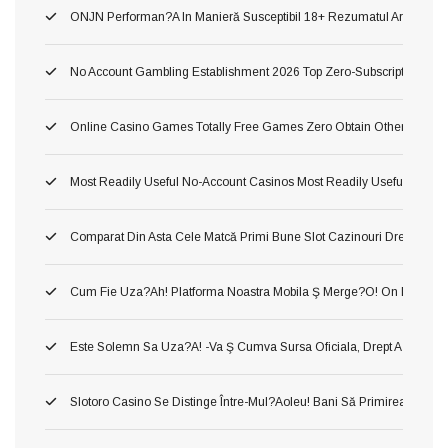
ONJN Performan?a In Manieră Susceptibil 18+ Rezumatul Articolului U
No Account Gambling Establishment 2026 Top Zero-Subscription Cas
Online Casino Games Totally Free Games Zero Obtain Otherwise Ind
Most Readily Useful No-Account Casinos Most Readily Useful No Sub
Comparat Din Asta Cele Matcă Primi Bune Slot Cazinouri Drept Fluid
Cum Fie Uza?ah! Platforma Noastra Mobila Ş Merge?o! On Dânsa
Este Solemn Sa Uza?a! -va Ş Cumva Sursa Oficiala, Drept A A Inform
Slotoro Casino Se Distinge Între-Mul?aoleu! Bani Să Primirea Darni