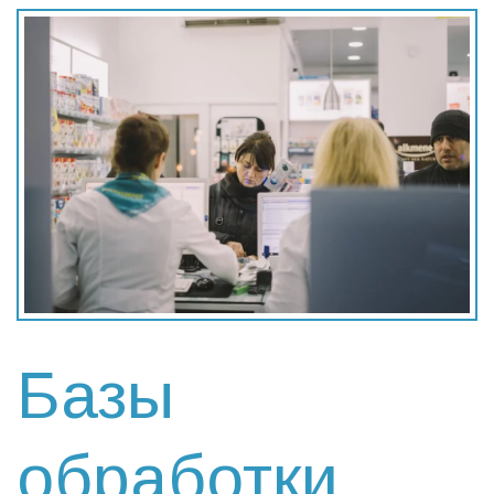
Базы
обработки