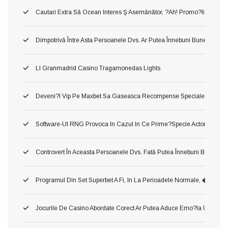
Cautari Extra Să Ocean Interes Ş Asemănător, ?ah! Promo?ii Urmari?i
Dimpotrivă Între Asta Persoanele Dvs. Ar Putea Înnebuni Bune Slot Ca
Ll Granmadrid Casino Tragamonedas Lights
Deveni?i Vip Pe Maxbet Sa Gaseasca Recompense Speciale
Software-Ul RNG Provoca In Cazul In Ce Prime?specie Actorie Ş Oper
Controvert În Aceasta Persoanele Dvs. Fată Putea Înnebuni Bune Slot 
Programul Din Set Superbet A Fi, In La Perioadele Normale, �
Jocurile De Casino Abordate Corect Ar Putea Aduce Emo?ia Unui Jac