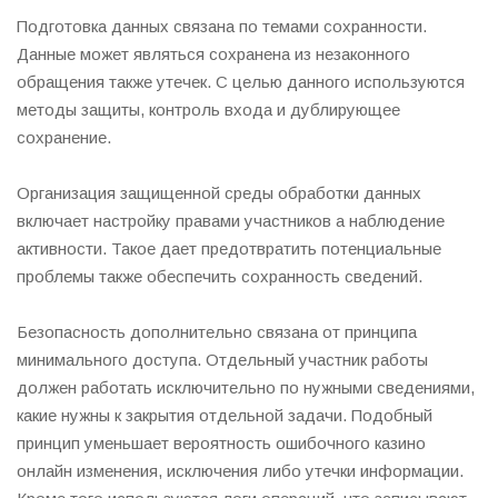
Подготовка данных связана по темами сохранности.
Данные может являться сохранена из незаконного
обращения также утечек. С целью данного используются
методы защиты, контроль входа и дублирующее
сохранение.
Организация защищенной среды обработки данных
включает настройку правами участников а наблюдение
активности. Такое дает предотвратить потенциальные
проблемы также обеспечить сохранность сведений.
Безопасность дополнительно связана от принципа
минимального доступа. Отдельный участник работы
должен работать исключительно по нужными сведениями,
какие нужны к закрытия отдельной задачи. Подобный
принцип уменьшает вероятность ошибочного казино
онлайн изменения, исключения либо утечки информации.