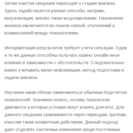
Затем очистки сведения переходят к стадии анализа.
Здесь задействуются разные способы: метрики,
визуализация, анализ также моделирование. Назначение
анализа заключается во поиске связей, отклонений а
взаимосвязей между показателями.
Интерпретация результатов требует учета ситуации. Одни
и те же данные способны получать казино онлайн иное
влияние в зависимости с обстоятельств. Следовательно
важно учитывать канал информации, метод подготовки и
задачи анализа.
Изучение никак обязан заканчиваться обычным подсчетом
показателей. Значимее понять, почему показатели
двигаются а которые условия могут влиять для итог. Для
данного сведения сравниваются через периодам, группам,
классам также конкретным действиям. Данный подход
дает отделить хаотичные изменения среди постоянных