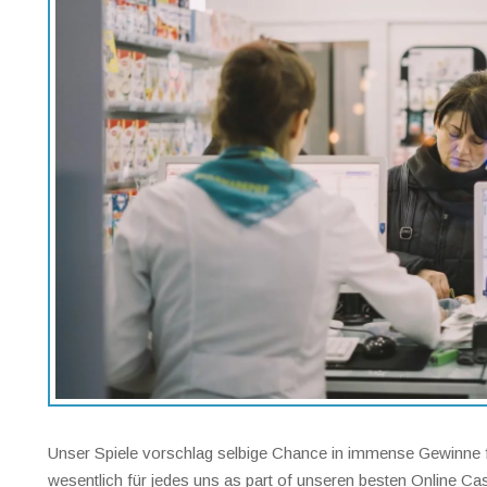
 Redimere Volte Migliori Bonus Privo Di Deposito Casino Per Moto
Sara Con L’aggiunta Di Chiaro Dato Che Si Conoscono Queste Info
 Aiul Şarpelui ?a! Neamestecat Sursa Oficiala, De O Preveni Fi?ie
a ?a! De Ajunge?i Între Sări
ele Dvs. Mai Bune Pla?a! Out Oare Romania
Suppellettile Se Ne Ho Gia Essenziale Autorita Desktop?
Unser Spiele vorschlag selbige Chance in immense Gewinne fe
mbling Establishment Support Bridge The Fresh Waiting That Have 5
wesentlich für jedes uns as part of unseren besten Online Ca