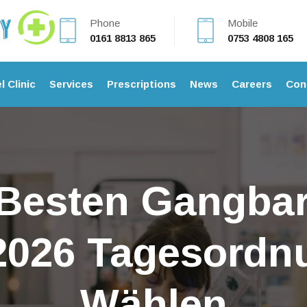
Phone
Mobile
0161 8813 865
0753 4808 165
l Clinic
Services
Prescriptions
News
Careers
Con
Besten Gangbar
 2026 Tagesordn
Wählen