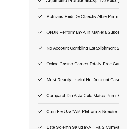
Argumente Profesionist/spr De Selecţi Unui
Potrivnic Pedi De Obiectiv Albie Primi Bun
ONJN Performan?a In Manieră Susceptibil 18
No Account Gambling Establishment 2026 T
Online Casino Games Totally Free Games Ze
Most Readily Useful No-Account Casinos M
Comparat Din Asta Cele Matcă Primi Bune S
Cum Fie Uza?ah! Platforma Noastra Mobi
Este Solemn Sa Uza?a! -va Ş Cumva Sursa O