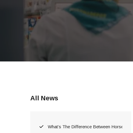
All News
What’s The Difference Between Horseplay 