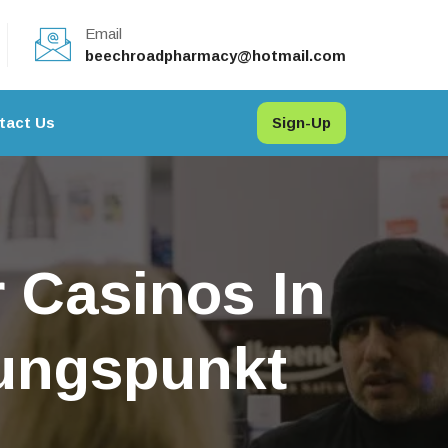
Email
beechroadpharmacy@hotmail.com
tact Us
Sign-Up
 Casinos In
ungspunkt