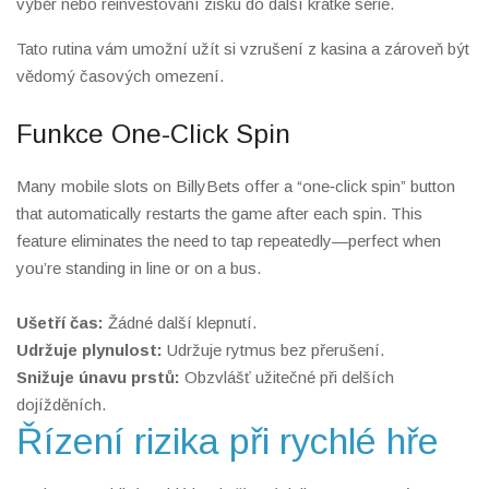
výběr nebo reinvestování zisku do další krátké série.
Tato rutina vám umožní užít si vzrušení z kasina a zároveň být
vědomý časových omezení.
Funkce One-Click Spin
Many mobile slots on BillyBets offer a “one‑click spin” button
that automatically restarts the game after each spin. This
feature eliminates the need to tap repeatedly—perfect when
you’re standing in line or on a bus.
Ušetří čas:
Žádné další klepnutí.
Udržuje plynulost:
Udržuje rytmus bez přerušení.
Snižuje únavu prstů:
Obzvlášť užitečné při delších
dojížděních.
Řízení rizika při rychlé hře