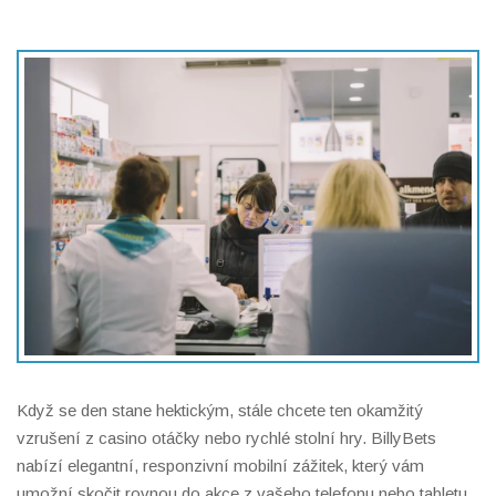
Když se den stane hektickým, stále chcete ten okamžitý
vzrušení z casino otáčky nebo rychlé stolní hry. BillyBets
nabízí elegantní, responzivní mobilní zážitek, který vám
umožní skočit rovnou do akce z vašeho telefonu nebo tabletu.