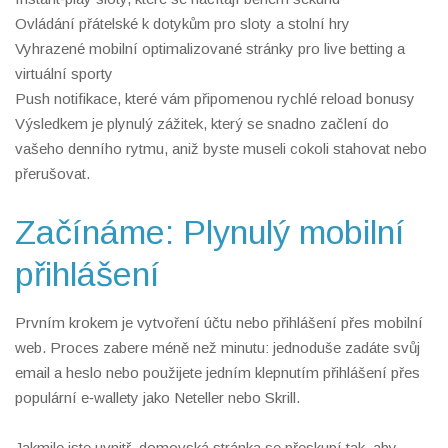
Ovládání přátelské k dotykům pro sloty a stolní hry
Vyhrazené mobilní optimalizované stránky pro live betting a
virtuální sporty
Push notifikace, které vám připomenou rychlé reload bonusy
Výsledkem je plynulý zážitek, který se snadno začlení do
vašeho denního rytmu, aniž byste museli cokoli stahovat nebo
přerušovat.
Začínáme: Plynulý mobilní
přihlášení
Prvním krokem je vytvoření účtu nebo přihlášení přes mobilní
web. Proces zabere méně než minutu: jednoduše zadáte svůj
email a heslo nebo použijete jedním klepnutím přihlášení přes
populární e‑wallety jako Neteller nebo Skrill.
Jakmile jste uvnitř, domovská stránka se přeskupí tak, aby