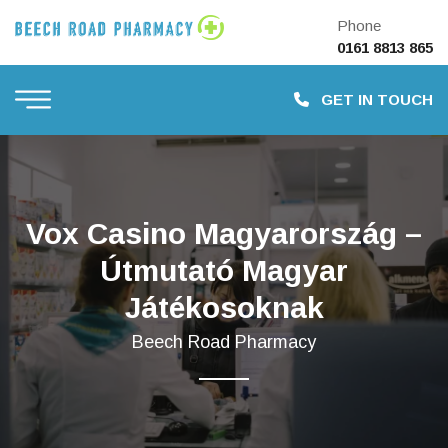
Phone
0161 8813 865
GET IN TOUCH
Vox Casino Magyarország –
Útmutató Magyar
Játékosoknak
Beech Road Pharmacy