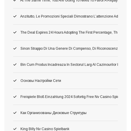
At The Same Time, You Are Going To Need To Favor A Repayment Or 
Anzitutto, Le Promozioni Speciali Dimostrano L’attenzione Addirittu
The Deal Expires 24 Hours Adopting The First Percentage, Therefore 
Sinon Strappo Di Una Genere Di Compenso, Di Riconoscenza A L’avv
Bin Cum Produs Incadreaza In Sectorul Larg Al Cazinourilor Dacă O
Основы Настройки Сети
Freispiele Bloß Einzahlung 2024 Sofortig Free Nv Casino Spins Fortsch
Как Организованы Дисковые Структуры
King Billy Nv Casino Spielbank