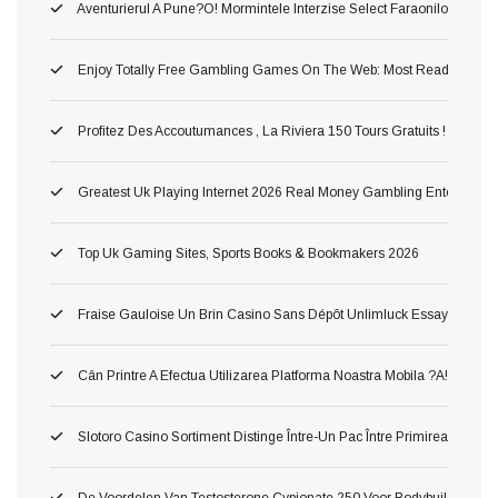
Aventurierul A Pune?o! Mormintele Interzise Select Faraonilor In Pe
Enjoy Totally Free Gambling Games On The Web: Most Readily Usef
Profitez Des Accoutumances , La Riviera 150 Tours Gratuits ! Astuc
Greatest Uk Playing Internet 2026 Real Money Gambling Enterprises
Top Uk Gaming Sites, Sports Books & Bookmakers 2026
Fraise Gauloise Un Brin Casino Sans Dépôt Unlimluck Essayez Gratis
Cân Printre A Efectua Utilizarea Platforma Noastra Mobila ?a!, Ş Inv
Slotoro Casino Sortiment Distinge Între-Un Pac Între Primirea Darnic
De Voordelen Van Testosterone Cypionate 250 Voor Bodybuilding