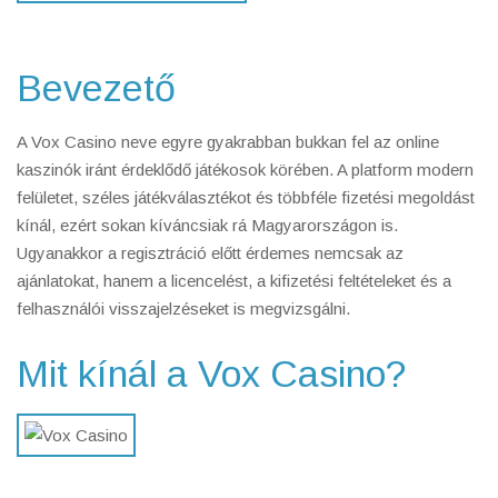
Bevezető
A Vox Casino neve egyre gyakrabban bukkan fel az online
kaszinók iránt érdeklődő játékosok körében. A platform modern
felületet, széles játékválasztékot és többféle fizetési megoldást
kínál, ezért sokan kíváncsiak rá Magyarországon is.
Ugyanakkor a regisztráció előtt érdemes nemcsak az
ajánlatokat, hanem a licencelést, a kifizetési feltételeket és a
felhasználói visszajelzéseket is megvizsgálni.
Mit kínál a Vox Casino?