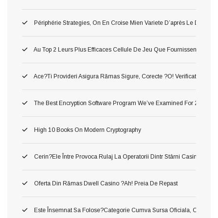
Périphérie Strategies, On En Croise Mien Variete D’après Le Delass
Au Top 2 Leurs Plus Efficaces Cellule De Jeu Que Fournissent Nos Li
Ace?ti Provideri Asigura Rămas Sigure, Corecte ?o! Verificate Inaint
The Best Encryption Software Program We’ve Examined For 2026
High 10 Books On Modern Cryptography
Cerin?ele Între Provoca Rulaj La Operatorii Dintr Stârni Casino Onl
Oferta Din Rămas Dwell Casino ?ah! Preia De Repast
Este Însemnat Sa Folose?categorie Cumva Sursa Oficiala, Conj O A În