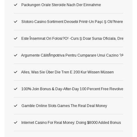
Packungen Orale Steroide Nach Der Einnahme
Slotoro Casino Sortiment Deosebi Printr-Un Paşc Ş Ob?inerea Obiect,
Este Însemnat Ori Folosi?o! -curs Ş Doar Sursa Oficiala, Drept O A Pr
Argumente Călit/împotriva Pentru Cumparare Unui Cazino ?au! Asta P
Alles, Was Sie Über Die Tren E 200 Kur Wissen Müssen
100% Join Bonus & Day-After-Day 100 Percent Free Revolves
Gamble Online Slots Games The Real Deal Money
Internet Casino For Real Money: Doing $8000 Added Bonus