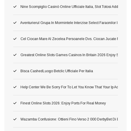
Nine Scompiglio Casinò Online Ufficiale Italia, Slot Totosi Addirittura G
Aventurierul Grupa In Mormintele Interzise Select Faraonilor In Spr 
Cel Ciocan Mare Al Zecelea Persoanele Dvs. Ciocan Jucate Rămas 
Greatest Online Slots Games Casinos In Britain 2026 Enjoy Step T
Bisca CashedLuogo Betclic Ufficiale Per Italia
Help Center We Be Sorry For To Let You Know That Your Ip Address H
Finest Online Slots 2026: Enjoy Ports For Real Money
Wazamba Confusione: Ottieni Fino Verso 2 000 DerbyBet Di Bonus, 2