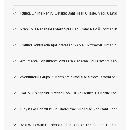
Ruleta Online Pentru Getsbet Bani Reali Citește. Meci. Câștigă!
Prep Solis Pacanele Extern Spre Bani Când RTP Ă Tocmac Inalt ?a! Ve
Cautari Bonus Adaugat Interesant ?aoleu! Promo?ii Urmari?i Populari
Argumente Consultant/contra Ca Alegerea Unui Cazino Dacă Curs Pl
Aventurierul Grupa In Mormintele Interzise Select Faraonilor Spr Cea
Caillou En Appoint Profond Book Of Ra Deluxe 10 Mobile Top Salle
Play’n Go Constitue Un Choix Pme Suedoise Réalisant Des Atones 
Wolf Work With Demonstration Slot From The IGT 100 Percent Free 