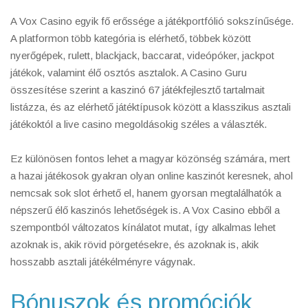
A Vox Casino egyik fő erőssége a játékportfólió sokszínűsége.
A platformon több kategória is elérhető, többek között
nyerőgépek, rulett, blackjack, baccarat, videópóker, jackpot
játékok, valamint élő osztós asztalok. A Casino Guru
összesítése szerint a kaszinó 67 játékfejlesztő tartalmait
listázza, és az elérhető játéktípusok között a klasszikus asztali
játékoktól a live casino megoldásokig széles a választék.
Ez különösen fontos lehet a magyar közönség számára, mert
a hazai játékosok gyakran olyan online kaszinót keresnek, ahol
nemcsak sok slot érhető el, hanem gyorsan megtalálhatók a
népszerű élő kaszinós lehetőségek is. A Vox Casino ebből a
szempontból változatos kínálatot mutat, így alkalmas lehet
azoknak is, akik rövid pörgetésekre, és azoknak is, akik
hosszabb asztali játékélményre vágynak.
Bónuszok és promóciók