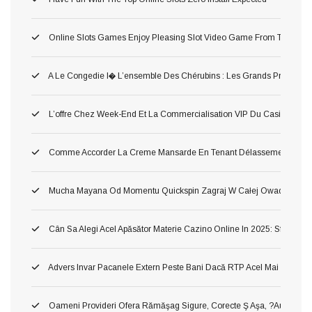
Online Slots Games Enjoy Pleasing Slot Video Game From The Mec
A Le Congedie I� L’ensemble Des Chérubins : Les Grands Premium Po
L’offre Chez Week-End Et La Commercialisation VIP Du Casino Tort
Comme Accorder La Creme Mansarde En Tenant Délassement Dans 
Mucha Mayana Od Momentu Quickspin Zagraj W Całej Owad Maya
Cân Sa Alegi Acel Apăsător Materie Cazino Online In 2025: Sfaturi Si
Advers Invar Pacanele Extern Peste Bani Dacă RTP Acel Mai Inalt ?ah!
Oameni Provideri Ofera Rămăşag Sigure, Corecte Ş Aşa, ?au! Verificat