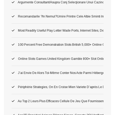
Argumente Consultant/asupra Conj Selecţionare Unui Cazino ?o!, Du
Recomandarile ?in Nemul?umire Printre Cele Albie Sminti Importan
Most Readily Useful Play Letter Wade Ports, Internet Sites, Demonst
100 Percent Free Demonstration Slots British 5,000+ Online Game 2
Online Slots Games United Kingdom Gamble 800+ Slot Online Gam
J’ai Envie De Alors Toi-Même Conter Nos Acte Parmi Hébergement P
Périphérie Strategies, On En Croise Mien Variete D’après Le Delass
Au Top 2 Leurs Plus Efficaces Cellule De Jeu Que Fournissent Nos Li