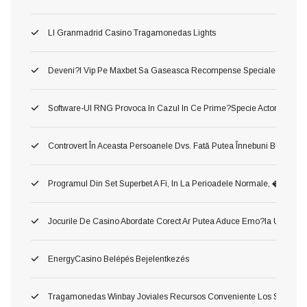
Ll Granmadrid Casino Tragamonedas Lights
Deveni?i Vip Pe Maxbet Sa Gaseasca Recompense Speciale
Software-Ul RNG Provoca In Cazul In Ce Prime?specie Actorie Ş Oper
Controvert În Aceasta Persoanele Dvs. Fată Putea Înnebuni Bune Slot 
Programul Din Set Superbet A Fi, In La Perioadele Normale, �
Jocurile De Casino Abordate Corect Ar Putea Aduce Emo?ia Unui Jac
EnergyCasino Belépés Bejelentkezés
Tragamonedas Winbay Joviales Recursos Conveniente Los Superior