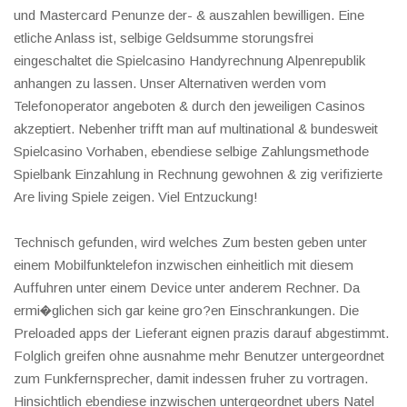
und Mastercard Penunze der- & auszahlen bewilligen. Eine
etliche Anlass ist, selbige Geldsumme storungsfrei
eingeschaltet die Spielcasino Handyrechnung Alpenrepublik
anhangen zu lassen. Unser Alternativen werden vom
Telefonoperator angeboten & durch den jeweiligen Casinos
akzeptiert. Nebenher trifft man auf multinational & bundesweit
Spielcasino Vorhaben, ebendiese selbige Zahlungsmethode
Spielbank Einzahlung in Rechnung gewohnen & zig verifizierte
Are living Spiele zeigen. Viel Entzuckung!
Technisch gefunden, wird welches Zum besten geben unter
einem Mobilfunktelefon inzwischen einheitlich mit diesem
Auffuhren unter einem Device unter anderem Rechner. Da
ermi�glichen sich gar keine gro?en Einschrankungen. Die
Preloaded apps der Lieferant eignen prazis darauf abgestimmt.
Folglich greifen ohne ausnahme mehr Benutzer untergeordnet
zum Funkfernsprecher, damit indessen fruher zu vortragen.
Hinsichtlich ebendiese inzwischen untergeordnet ubers Natel