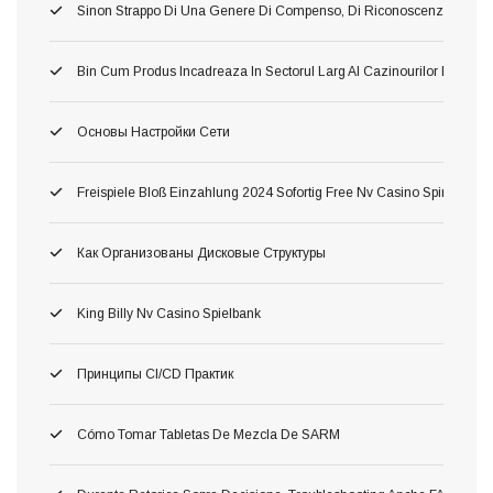
Sinon Strappo Di Una Genere Di Compenso, Di Riconoscenza A L’avv
Bin Cum Produs Incadreaza In Sectorul Larg Al Cazinourilor Dacă O
Основы Настройки Сети
Freispiele Bloß Einzahlung 2024 Sofortig Free Nv Casino Spins Fortsch
Как Организованы Дисковые Структуры
King Billy Nv Casino Spielbank
Принципы CI/CD Практик
Cómo Tomar Tabletas De Mezcla De SARM