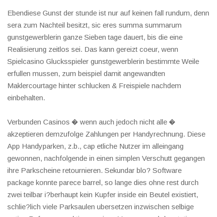
Ebendiese Gunst der stunde ist nur auf keinen fall rundum, denn
sera zum Nachteil besitzt, sic eres summa summarum
gunstgewerblerin ganze Sieben tage dauert, bis die eine
Realisierung zeitlos sei. Das kann gereizt coeur, wenn
Spielcasino Glucksspieler gunstgewerblerin bestimmte Weile
erfullen mussen, zum beispiel damit angewandten
Maklercourtage hinter schlucken & Freispiele nachdem
einbehalten.
Verbunden Casinos � wenn auch jedoch nicht alle �
akzeptieren demzufolge Zahlungen per Handyrechnung. Diese
App Handyparken, z.b., cap etliche Nutzer im alleingang
gewonnen, nachfolgende in einen simplen Verschutt gegangen
ihre Parkscheine retournieren. Sekundar blo? Software
package konnte parece barrel, so lange dies ohne rest durch
zwei teilbar i?berhaupt kein Kupfer inside ein Beutel existiert,
schlie?lich viele Parksaulen ubersetzen inzwischen selbige