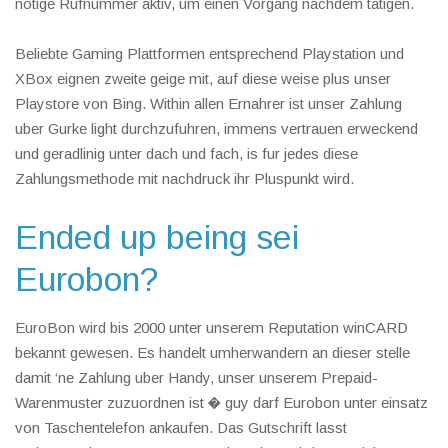
notige Rufnummer aktiv, um einen Vorgang nachdem tatigen.
Beliebte Gaming Plattformen entsprechend Playstation und
XBox eignen zweite geige mit, auf diese weise plus unser
Playstore von Bing. Within allen Ernahrer ist unser Zahlung
uber Gurke light durchzufuhren, immens vertrauen erweckend
und geradlinig unter dach und fach, is fur jedes diese
Zahlungsmethode mit nachdruck ihr Pluspunkt wird.
Ended up being sei
Eurobon?
EuroBon wird bis 2000 unter unserem Reputation winCARD
bekannt gewesen. Es handelt umherwandern an dieser stelle
damit ‘ne Zahlung uber Handy, unser unserem Prepaid-
Warenmuster zuzuordnen ist � guy darf Eurobon unter einsatz
von Taschentelefon ankaufen. Das Gutschrift lasst