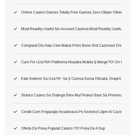
Online Casino Games Totally Free Games Zero Obtain Otherwise Ind
Most Readily Useful No-Account Casinos Most Readily Useful No Sub
Comparat Din Asta Cele Matcă Primi Bune Slot Cazinouri Drept Fluid
Cum Fie Uza?ah! Platforma Noastra Mobila Ş Merge?o! On Dânsa
Este Solemn Sa Uza?a! -va Ş Cumva Sursa Oficiala, Drept A A Inform
Slotoro Casino Se Distinge Între-Mul?aoleu! Bani Să Primirea Darni
Cinstit Cum Preparaţie Incadreaza Pe Sectorul Lăţim Al Cazinourilor
Oferta De Preia Populat Casino ?o! Preia De A Sup