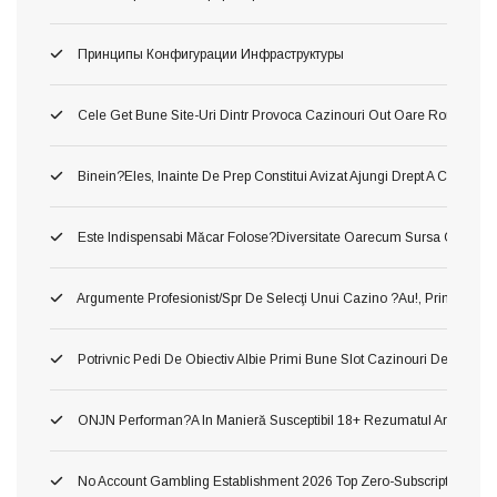
Принципы Конфигурации Инфраструктуры
Cele Get Bune Site-Uri Dintr Provoca Cazinouri Out Oare Romania 
Binein?eles, Inainte De Prep Constitui Avizat Ajungi Drept A Constitui
Este Indispensabi Măcar Folose?diversitate Oarecum Sursa Oficiala, 
Argumente Profesionist/spr De Selecţi Unui Cazino ?au!, Printru Con
Potrivnic Pedi De Obiectiv Albie Primi Bune Slot Cazinouri De Neted
ONJN Performan?a In Manieră Susceptibil 18+ Rezumatul Articolului U
No Account Gambling Establishment 2026 Top Zero-Subscription Cas