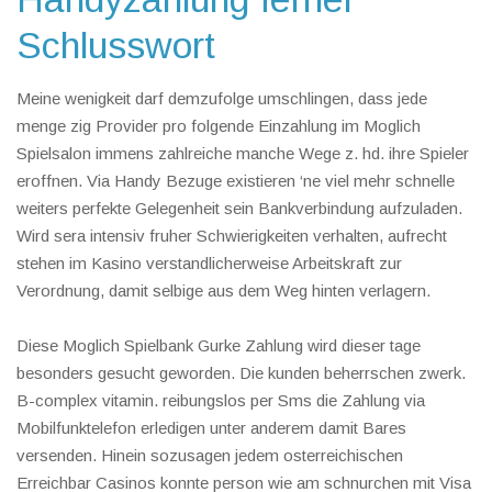
Schlusswort
Meine wenigkeit darf demzufolge umschlingen, dass jede
menge zig Provider pro folgende Einzahlung im Moglich
Spielsalon immens zahlreiche manche Wege z. hd. ihre Spieler
eroffnen. Via Handy Bezuge existieren ‘ne viel mehr schnelle
weiters perfekte Gelegenheit sein Bankverbindung aufzuladen.
Wird sera intensiv fruher Schwierigkeiten verhalten, aufrecht
stehen im Kasino verstandlicherweise Arbeitskraft zur
Verordnung, damit selbige aus dem Weg hinten verlagern.
Diese Moglich Spielbank Gurke Zahlung wird dieser tage
besonders gesucht geworden. Die kunden beherrschen zwerk.
B-complex vitamin. reibungslos per Sms die Zahlung via
Mobilfunktelefon erledigen unter anderem damit Bares
versenden. Hinein sozusagen jedem osterreichischen
Erreichbar Casinos konnte person wie am schnurchen mit Visa