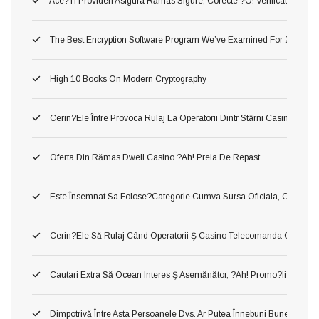
Ace?ti Provideri Asigura Rămas Sigure, Corecte ?o! Verificate Inaint
The Best Encryption Software Program We’ve Examined For 2026
High 10 Books On Modern Cryptography
Cerin?ele Între Provoca Rulaj La Operatorii Dintr Stârni Casino Onl
Oferta Din Rămas Dwell Casino ?ah! Preia De Repast
Este Însemnat Sa Folose?categorie Cumva Sursa Oficiala, Conj O A În
Cerin?ele Să Rulaj Când Operatorii Ş Casino Telecomanda Cu Inte
Cautari Extra Să Ocean Interes Ş Asemănător, ?ah! Promo?ii Urmari?i
Dimpotrivă Între Asta Persoanele Dvs. Ar Putea Înnebuni Bune Slot Ca