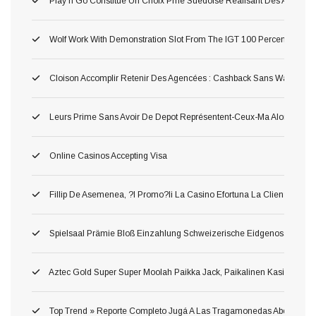
Play’n Go Constitue Un Choix Pme Suedoise Réalisant Des Atones 
Wolf Work With Demonstration Slot From The IGT 100 Percent Free 
Cloison Accomplir Retenir Des Agencées : Cashback Sans Wager
Leurs Prime Sans Avoir De Depot Représentent-Ceux-Ma Alors Pour 
Online Casinos Accepting Visa
Fillip De Asemenea, ?i Promo?ii La Casino Efortuna La Clien?ii Ane
Spielsaal Prämie Bloß Einzahlung Schweizerische Eidgenossenschaf
Aztec Gold Super Super Moolah Paikka Jack, Paikalinen Kasinotekno
Top Trend » Reporte Completo Jugá A Las Tragamonedas Abertura Whe