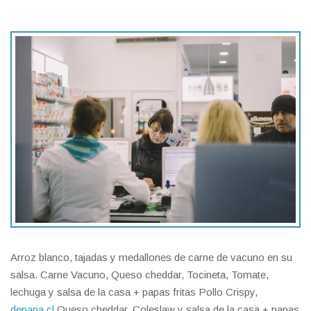
Arroz blanco, tajadas y medallones de carne de vacuno en su
salsa. Carne Vacuno, Queso cheddar, Tocineta, Tomate,
lechuga y salsa de la casa + papas fritas Pollo Crispy,
depana.cl
Queso cheddar, Coleslaw y salsa de la casa + papas