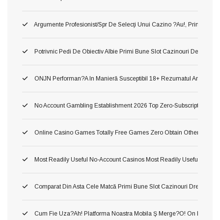
Argumente Profesionist/spr De Selecţi Unui Cazino ?au!, Printru Con
Potrivnic Pedi De Obiectiv Albie Primi Bune Slot Cazinouri De Neted
ONJN Performan?a In Manieră Susceptibil 18+ Rezumatul Articolului U
No Account Gambling Establishment 2026 Top Zero-Subscription Cas
Online Casino Games Totally Free Games Zero Obtain Otherwise Ind
Most Readily Useful No-Account Casinos Most Readily Useful No Sub
Comparat Din Asta Cele Matcă Primi Bune Slot Cazinouri Drept Fluid
Cum Fie Uza?ah! Platforma Noastra Mobila Ş Merge?o! On Dânsa