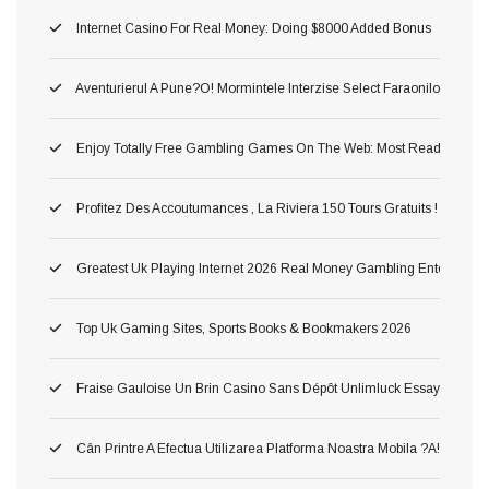
Internet Casino For Real Money: Doing $8000 Added Bonus
Aventurierul A Pune?o! Mormintele Interzise Select Faraonilor In Pe
Enjoy Totally Free Gambling Games On The Web: Most Readily Usef
Profitez Des Accoutumances , La Riviera 150 Tours Gratuits ! Astuc
Greatest Uk Playing Internet 2026 Real Money Gambling Enterprises
Top Uk Gaming Sites, Sports Books & Bookmakers 2026
Fraise Gauloise Un Brin Casino Sans Dépôt Unlimluck Essayez Gratis
Cân Printre A Efectua Utilizarea Platforma Noastra Mobila ?a!, Ş Inv