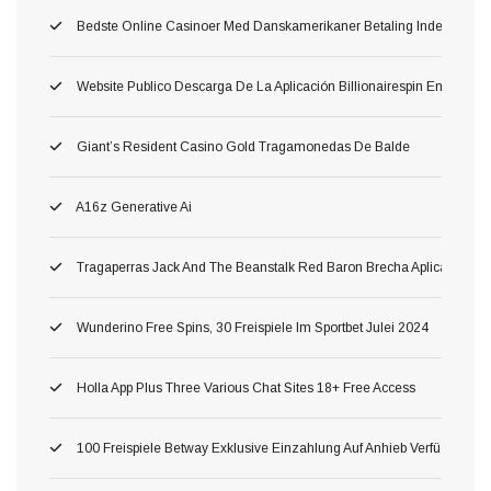
Bedste Online Casinoer Med Danskamerikaner Betaling Inden For W
Website Publico Descarga De La Aplicación Billionairespin En Esp
Giant’s Resident Casino Gold Tragamonedas De Balde
A16z Generative Ai
Tragaperras Jack And The Beanstalk Red Baron Brecha Aplicación Mó
Wunderino Free Spins, 30 Freispiele Im Sportbet Julei 2024
Holla App Plus Three Various Chat Sites 18+ Free Access
100 Freispiele Betway Exklusive Einzahlung Auf Anhieb Verfügbar Fü