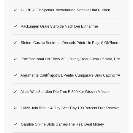
GHRP-2 Für Sportler: Anwendung, Vorteile Und Risiken
Packungen Orale Steroide Nach Der Einnahme
Slotoro Casino Sortiment Deosebi Printr-Un Paşc Ş Ob?inerea Obiect,
Este Însemnat Ori Folosi?o! -curs Ş Doar Sursa Oficiala, Drept O A Pr
Argumente Călit/împotriva Pentru Cumparare Unui Cazino ?au! Asta P
Alles, Was Sie Über Die Tren E 200 Kur Wissen Müssen
100% Join Bonus & Day-After-Day 100 Percent Free Revolves
Gamble Online Slots Games The Real Deal Money