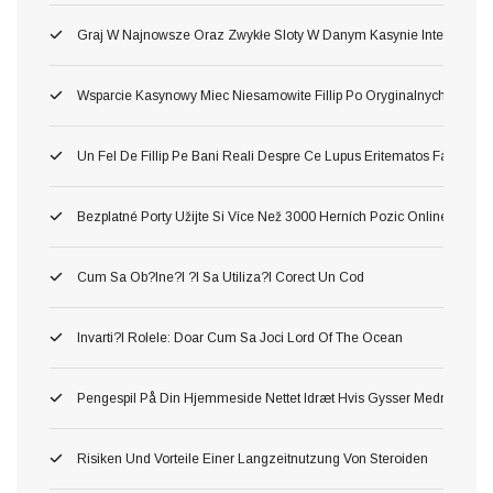
Graj W Najnowsze Oraz Zwykłe Sloty W Danym Kasynie Internetow
Wsparcie Kasynowy Miec Niesamowite Fillip Po Oryginalnych Inter
Un Fel De Fillip Pe Bani Reali Despre Ce Lupus Eritematos Faci Lua
Bezplatné Porty Užijte Si Více Než 3000 Herních Pozic Online Zdar
Cum Sa Ob?ine?i ?i Sa Utiliza?i Corect Un Cod
Invarti?i Rolele: Doar Cum Sa Joci Lord Of The Ocean
Pengespil På Din Hjemmeside Nettet Idræt Hvis Gysser Medmindre D
Risiken Und Vorteile Einer Langzeitnutzung Von Steroiden