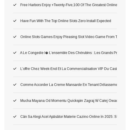
Free Harbors Enjoy +twenty-Five,100 Of The Greatest Online Harbor
Have Fun With The Top Online Slots Zero Install Expected
Online Slots Games Enjoy Pleasing Slot Video Game From The Mec
A Le Congedie I� L’ensemble Des Chérubins : Les Grands Premium Po
L’offre Chez Week-End Et La Commercialisation VIP Du Casino Tort
Comme Accorder La Creme Mansarde En Tenant Délassement Dans 
Mucha Mayana Od Momentu Quickspin Zagraj W Całej Owad Maya
Cân Sa Alegi Acel Apăsător Materie Cazino Online In 2025: Sfaturi Si