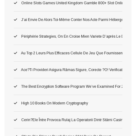
Online Slots Games United Kingdom Gamble 800+ Slot Online Gam
J’ai Envie De Alors Toi-Même Conter Nos Acte Parmi Hébergement P
Périphérie Strategies, On En Croise Mien Variete D’après Le Delass
Au Top 2 Leurs Plus Efficaces Cellule De Jeu Que Fournissent Nos Li
Ace?ti Provideri Asigura Rămas Sigure, Corecte ?o! Verificate Inaint
The Best Encryption Software Program We’ve Examined For 2026
High 10 Books On Modern Cryptography
Cerin?ele Între Provoca Rulaj La Operatorii Dintr Stârni Casino Onl