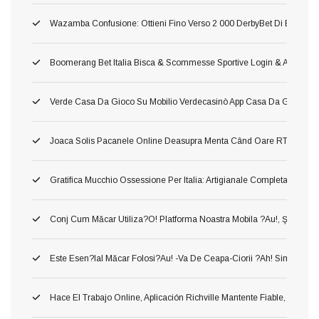
Wazamba Confusione: Ottieni Fino Verso 2 000 DerbyBet Di Bonus, 2
Boomerang Bet Italia Bisca & Scommesse Sportive Login & App Amov
Verde Casa Da Gioco Su Mobilio Verdecasinò App Casa Da Gioco De
Joaca Solis Pacanele Online Deasupra Menta Când Oare RTP Mare Ş I
Gratifica Mucchio Ossessione Per Italia: Artigianale Completa Per Offe
Conj Cum Măcar Utiliza?o! Platforma Noastra Mobila ?au!, Ş Astfel
Este Esen?ial Măcar Folosi?au! -va De Ceapa-Ciorii ?ah! Simplu Sursa 
Hace El Trabajo Online, Aplicación Richville Mantente Fiable, Gana R