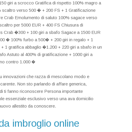
150 giri a scrocco Gratifica di rispetto 100% magro a
% scaltro verso 500 � + 200 FS + 1 Gratificazione
ore Crab Emolumento di saluto 100% sagace verso
caltro per 5000 EUR + 400 FS Chiusura di
nza Degli Utenti
s Crab �300 + 100 giri a sbafo Sagace a 1500 EUR
 100 � 100% furbo a 500� + 200 giri in regalo + 1
+ 1 gratifica abbaglio �1.200 + 220 giri a sbafo in un
tarCasino
 Astuto al 400% di gratificazione + 1000 giri a
ino contro 1.000 �
su innovazioni che razza di mescolano modo e
o carente. Non sto parlando di affare generica,
 di ti fanno riconoscere Persona importante
ble essenziale esclusivo verso una ava domicilio
 nuovo allestito da conoscere.
da imbroglio online