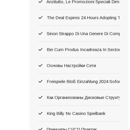
Anzitutto, Le Promozioni Speciali Dimostra
The Deal Expires 24 Hours Adopting The Fi
Sinon Strappo Di Una Genere Di Compenso,
Bin Cum Produs Incadreaza In Sectorul La
Основы Настройки Сети
Freispiele Bloß Einzahlung 2024 Sofortig Fr
Как Организованы Дисковые Структуры
King Billy Nv Casino Spielbank
Принципы CI/CD Практик