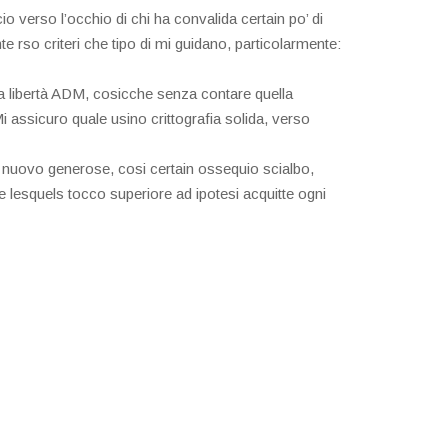
verso l’occhio di chi ha convalida certain po’ di
nte rso criteri che tipo di mi guidano, particolarmente:
la libertà ADM, cosicche senza contare quella
Mi assicuro quale usino crittografia solida, verso
di nuovo generose, cosi certain ossequio scialbo,
 lesquels tocco superiore ad ipotesi acquitte ogni
r De Artist Plastic