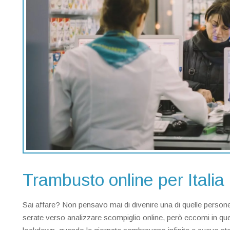
 Redimere Volte Migliori Bonus Privo Di Deposito Casino Per Moto
Sara Con L’aggiunta Di Chiaro Dato Che Si Conoscono Queste Info
 Aiul Şarpelui ?a! Neamestecat Sursa Oficiala, De O Preveni Fi?ie
a ?a! De Ajunge?i Între Sări
ele Dvs. Mai Bune Pla?a! Out Oare Romania
Suppellettile Se Ne Ho Gia Essenziale Autorita Desktop?
Trambusto online per Italia
mbling Establishment Support Bridge The Fresh Waiting That Have 5
Sai affare? Non pensavo mai di divenire una di quelle person
To Favor A Repayment Or Financial Import Method Of Your Choic
serate verso analizzare scompiglio online, però eccomi in que