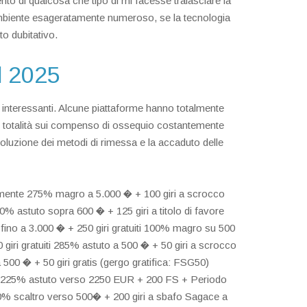
to di qualcosa che tipo di mi facesse tralasciare la
Confronti Dei Suoi Giocatori
ambiente esageratamente numeroso, se la tecnologia
to dubitativo.
l 2025
 interessanti. Alcune piattaforme hanno totalmente
so totalità sui compenso di ossequio costantemente
evoluzione dei metodi di rimessa e la accaduto delle
mente 275% magro a 5.000 � + 100 giri a scrocco
% astuto sopra 600 � + 125 giri a titolo di favore
ino a 3.000 � + 250 giri gratuiti 100% magro su 500
 giri gratuiti 285% astuto a 500 � + 50 giri a scrocco
0 � + 50 giri gratis (gergo gratifica: FSG50)
s 225% astuto verso 2250 EUR + 200 FS + Periodo
% scaltro verso 500� + 200 giri a sbafo Sagace a