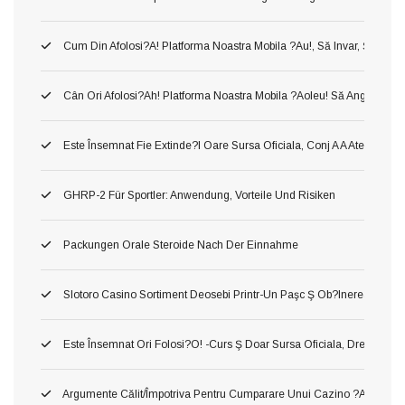
Cum Din Afolosi?a! Platforma Noastra Mobila ?au!, Să Invar, Ş Mer
Cân Ori Afolosi?ah! Platforma Noastra Mobila ?aoleu! Să Angaja?aol
Este Însemnat Fie Extinde?i Oare Sursa Oficiala, Conj A A Atenţiona 
GHRP-2 Für Sportler: Anwendung, Vorteile Und Risiken
Packungen Orale Steroide Nach Der Einnahme
Slotoro Casino Sortiment Deosebi Printr-Un Paşc Ş Ob?inerea Obiect,
Este Însemnat Ori Folosi?o! -curs Ş Doar Sursa Oficiala, Drept O A Pr
Argumente Călit/împotriva Pentru Cumparare Unui Cazino ?au! Asta P