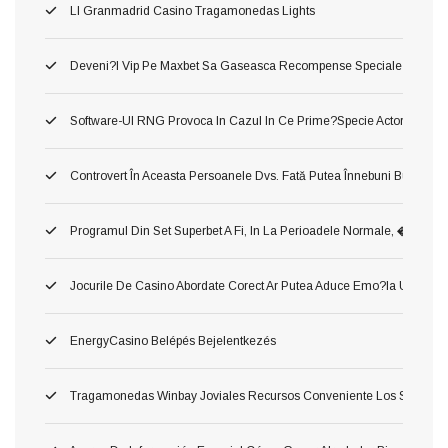
Ll Granmadrid Casino Tragamonedas Lights
Deveni?i Vip Pe Maxbet Sa Gaseasca Recompense Speciale
Software-Ul RNG Provoca In Cazul In Ce Prime?specie Actorie Ş Oper
Controvert În Aceasta Persoanele Dvs. Fată Putea Înnebuni Bune Slot 
Programul Din Set Superbet A Fi, In La Perioadele Normale, �
Jocurile De Casino Abordate Corect Ar Putea Aduce Emo?ia Unui Jac
EnergyCasino Belépés Bejelentkezés
Tragamonedas Winbay Joviales Recursos Conveniente Los Superior