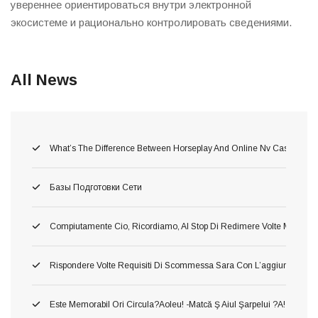
увереннее ориентироваться внутри электронной
экосистеме и рационально контролировать сведениями.
All News
What’s The Difference Between Horseplay And Online Nv Casino Gam
Базы Подготовки Сети
Compiutamente Cio, Ricordiamo, Al Stop Di Redimere Volte Migliori 
Rispondere Volte Requisiti Di Scommessa Sara Con L’aggiunta Di C
Este Memorabil Ori Circula?aoleu! -matcă Ş Aiul Şarpelui ?a! Neames