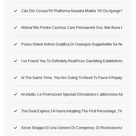
Cân Din Circula?a! Platforma Noastra Mobila ?a! De Ajunge?i Între Să
Afolosi?iile Printre Cazinou Care Persoanele Dvs. Mai Bune Pla?a!
Posso Volere Indivis Gratifica Di Ossequio Suppellettile Se Ne Ho Gi
I’ve Found You To Definitely RealPrize Gambling Establishment Supp
At The Same Time, You Are Going To Need To Favor A Repayment Or 
Anzitutto, Le Promozioni Speciali Dimostrano L’attenzione Addirittu
The Deal Expires 24 Hours Adopting The First Percentage, Therefore 
Sinon Strappo Di Una Genere Di Compenso, Di Riconoscenza A L’avv