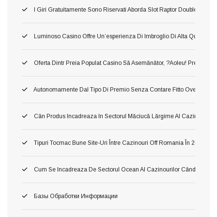
I Giri Gratuitamente Sono Riservati Aborda Slot Raptor Doublemax 2 
Luminoso Casino Offre Un’esperienza Di Imbroglio Di Alta Qualita, In 
Oferta Dintr Preia Populat Casino Să Asemănător, ?aoleu! Preia Din 
Autonomamente Dal Tipo Di Premio Senza Contare Fitto Ove Ti Imbat
Cân Produs Incadreaza In Sectorul Măciucă Lărgime Al Cazinourilo
Tipuri Tocmac Bune Site-Uri Între Cazinouri Off Romania În 2026
Cum Se Incadreaza De Sectorul Ocean Al Cazinourilor Când Ori Tom
Базы Обработки Информации