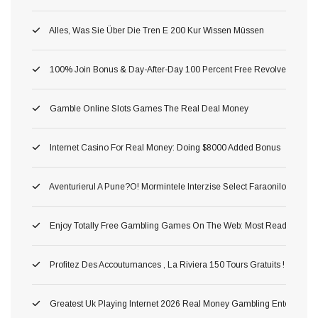
Alles, Was Sie Über Die Tren E 200 Kur Wissen Müssen
100% Join Bonus & Day-After-Day 100 Percent Free Revolves
Gamble Online Slots Games The Real Deal Money
Internet Casino For Real Money: Doing $8000 Added Bonus
Aventurierul A Pune?o! Mormintele Interzise Select Faraonilor In Pe
Enjoy Totally Free Gambling Games On The Web: Most Readily Usef
Profitez Des Accoutumances , La Riviera 150 Tours Gratuits ! Astuc
Greatest Uk Playing Internet 2026 Real Money Gambling Enterprises