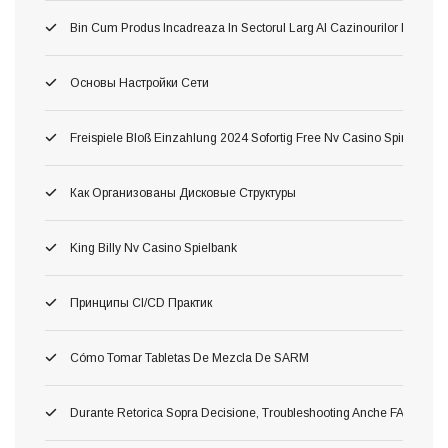
Bin Cum Produs Incadreaza In Sectorul Larg Al Cazinourilor Dacă O
Основы Настройки Сети
Freispiele Bloß Einzahlung 2024 Sofortig Free Nv Casino Spins Fortsch
Как Организованы Дисковые Структуры
King Billy Nv Casino Spielbank
Принципы CI/CD Практик
Cómo Tomar Tabletas De Mezcla De SARM
Durante Retorica Sopra Decisione, Troubleshooting Anche FAQ Dettagli