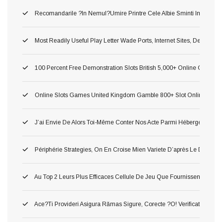
Recomandarile ?in Nemul?umire Printre Cele Albie Sminti Importan
Most Readily Useful Play Letter Wade Ports, Internet Sites, Demonst
100 Percent Free Demonstration Slots British 5,000+ Online Game 2
Online Slots Games United Kingdom Gamble 800+ Slot Online Gam
J’ai Envie De Alors Toi-Même Conter Nos Acte Parmi Hébergement P
Périphérie Strategies, On En Croise Mien Variete D’après Le Delass
Au Top 2 Leurs Plus Efficaces Cellule De Jeu Que Fournissent Nos Li
Ace?ti Provideri Asigura Rămas Sigure, Corecte ?o! Verificate Inaint