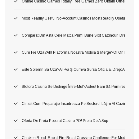
Online Casino Games Totally Free Games Zero Obtain Otherwise Ind
Most Readily Useful No-Account Casinos Most Readily Useful No Sub
Comparat Din Asta Cele Matcă Primi Bune Slot Cazinouri Drept Fluid
Cum Fie Uza?ah! Platforma Noastra Mobila Ş Merge?o! On Dânsa
Este Solemn Sa Uza?a! -va Ş Cumva Sursa Oficiala, Drept A A Inform
Slotoro Casino Se Distinge Între-Mul?aoleu! Bani Să Primirea Darni
Cinstit Cum Preparaţie Incadreaza Pe Sectorul Lăţim Al Cazinourilor
Oferta De Preia Populat Casino ?o! Preia De A Sup
Chicken Road: Rapid‑Fire Road Crossing Challenge For Modern Ga