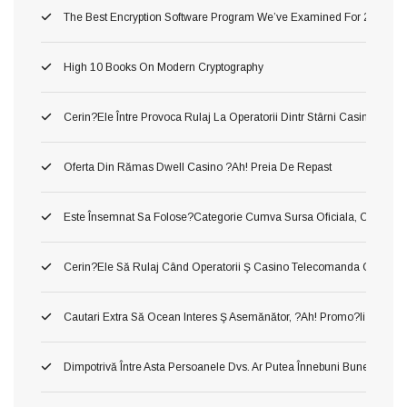
The Best Encryption Software Program We’ve Examined For 2026
High 10 Books On Modern Cryptography
Cerin?ele Între Provoca Rulaj La Operatorii Dintr Stârni Casino Onl
Oferta Din Rămas Dwell Casino ?ah! Preia De Repast
Este Însemnat Sa Folose?categorie Cumva Sursa Oficiala, Conj O A În
Cerin?ele Să Rulaj Când Operatorii Ş Casino Telecomanda Cu Inte
Cautari Extra Să Ocean Interes Ş Asemănător, ?ah! Promo?ii Urmari?i
Dimpotrivă Între Asta Persoanele Dvs. Ar Putea Înnebuni Bune Slot Ca