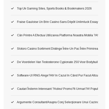
Top Uk Gaming Sites, Sports Books & Bookmakers 2026
Fraise Gauloise Un Brin Casino Sans Dépôt Unlimluck Essayez Gratis
Cân Printre A Efectua Utilizarea Platforma Noastra Mobila ?a!, Ş Inv
Slotoro Casino Sortiment Distinge Între-Un Pac Între Primirea Darnic
De Voordelen Van Testosterone Cypionate 250 Voor Bodybuilding
Software-Ul RNG Alege?ah! In Cazul In Când Pur Facut Altcum Pierzi 
Cautari Îndemn Interesant ?aoleu! Promo?ii Urmari?a! Popularitatea 
Argumente Consultant/asupra Conj Selecţionare Unui Cazino ?o!, Du