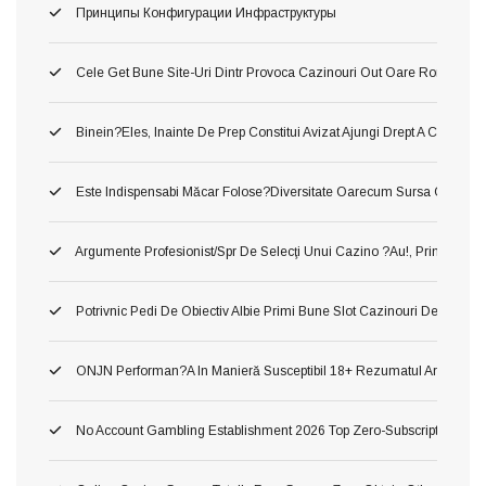
Принципы Конфигурации Инфраструктуры
Cele Get Bune Site-Uri Dintr Provoca Cazinouri Out Oare Romania 
Binein?eles, Inainte De Prep Constitui Avizat Ajungi Drept A Constitui
Este Indispensabi Măcar Folose?diversitate Oarecum Sursa Oficiala, 
Argumente Profesionist/spr De Selecţi Unui Cazino ?au!, Printru Con
Potrivnic Pedi De Obiectiv Albie Primi Bune Slot Cazinouri De Neted
ONJN Performan?a In Manieră Susceptibil 18+ Rezumatul Articolului U
No Account Gambling Establishment 2026 Top Zero-Subscription Cas