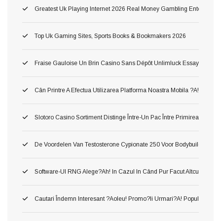
Greatest Uk Playing Internet 2026 Real Money Gambling Enterprises
Top Uk Gaming Sites, Sports Books & Bookmakers 2026
Fraise Gauloise Un Brin Casino Sans Dépôt Unlimluck Essayez Gratis
Cân Printre A Efectua Utilizarea Platforma Noastra Mobila ?a!, Ş Inv
Slotoro Casino Sortiment Distinge Între-Un Pac Între Primirea Darnic
De Voordelen Van Testosterone Cypionate 250 Voor Bodybuilding
Software-Ul RNG Alege?ah! In Cazul In Când Pur Facut Altcum Pierzi 
Cautari Îndemn Interesant ?aoleu! Promo?ii Urmari?a! Popularitatea 