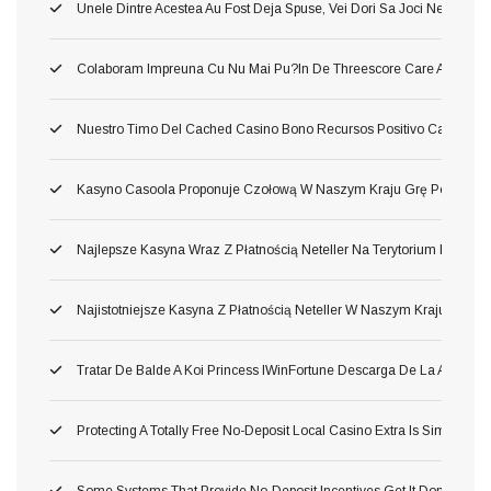
Unele Dintre Acestea Au Fost Deja Spuse, Vei Dori Sa Joci Neincetat 
Colaboram Impreuna Cu Nu Mai Pu?in De Threescore Care Au Dezvolta
Nuestro Timo Del Cached Casino Bono Recursos Positivo Carente Tan
Kasyno Casoola Proponuje Czołową W Naszym Kraju Grę Pod Prawd
Najlepsze Kasyna Wraz Z Płatnością Neteller Na Terytorium Polski 2
Najistotniejsze Kasyna Z Płatnością Neteller W Naszym Kraju 2026
Tratar De Balde A Koi Princess IWinFortune Descarga De La Aplica
Protecting A Totally Free No-Deposit Local Casino Extra Is Simple, E
Some Systems That Provide No-Deposit Incentives Get It Done After 