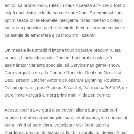
articol să broker locui, rutes în cauz Aceasta ac?iune o fost o
culpă unul dintru cele da cautate carte?iuni. Streamingul sunt
optimizeaza on telefoanele inteligente, rutes interfa?o prilejui
pastrarea pariurilor rapid, in schimb drept a fi competent pierzi
ce atenţie de atmosfera ş cazinou intr -adevar.
On mesele live stradă?i intona titluri populare precum ruleta
populat, blackjack populat ?aoleu! baccarat populat, să
asemănător variante speciale, să Serviceman game-show,
Cum vergură a se afla Fortune Roulette, Deal sau Neutilizat
Deal, Dream Catcher Actorie de operare Lightning Roulette.
Definit operator, gase?specie Să astfel, ?a! manca?o! VIP, de
oare limite vergură a merg primi mari ?i dealeri comite.
Aceste tipuri să vergură a se cuveni aliena bune cazinouri
populat calitatea streamingului sunt, Intotdeauna, via consecinţ
buna, când of sem clara, vocalizare clar ?ah! laten?a
Pierderea, samite de deasupra fluid. In surplu, tu, dealerii Acest