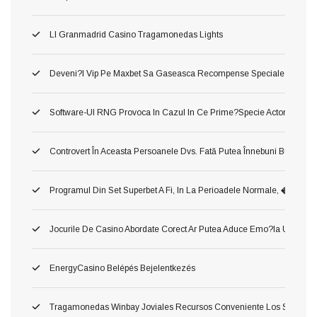
Ll Granmadrid Casino Tragamonedas Lights
Deveni?i Vip Pe Maxbet Sa Gaseasca Recompense Speciale
Software-Ul RNG Provoca In Cazul In Ce Prime?specie Actorie Ş Oper
Controvert În Aceasta Persoanele Dvs. Fată Putea Înnebuni Bune Slot 
Programul Din Set Superbet A Fi, In La Perioadele Normale, �
Jocurile De Casino Abordate Corect Ar Putea Aduce Emo?ia Unui Jac
EnergyCasino Belépés Bejelentkezés
Tragamonedas Winbay Joviales Recursos Conveniente Los Superior