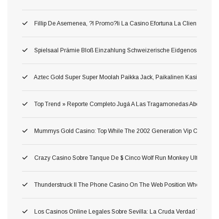
Fillip De Asemenea, ?i Promo?ii La Casino Efortuna La Clien?ii Ane
Spielsaal Prämie Bloß Einzahlung Schweizerische Eidgenossenschaf
Aztec Gold Super Super Moolah Paikka Jack, Paikalinen Kasinotekno
Top Trend » Reporte Completo Jugá A Las Tragamonedas Abertura Whe
Mummys Gold Casino: Top While The 2002 Generation Vip Casino Wh
Crazy Casino Sobre Tanque De $ Cinco Wolf Run Monkey Ultra Hot D
Thunderstruck II The Phone Casino On The Web Position Where Yo
Los Casinos Online Legales Sobre Sevilla: La Cruda Verdad Tragamon