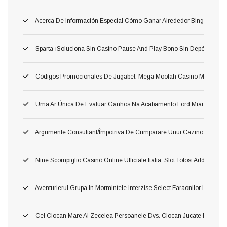
Acerca De Información Especial Cómo Ganar Alrededor Bingo: Las 
Sparta ¡Soluciona Sin Casino Pause And Play Bono Sin Depósito Carg
Códigos Promocionales De Jugabet: Mega Moolah Casino Móvil Consili
Uma Ar Única De Evaluar Ganhos Na Acabamento Lord Miami Beach $
Argumente Consultant/împotriva De Cumparare Unui Cazino ?aoleu
Nine Scompiglio Casinò Online Ufficiale Italia, Slot Totosi Addirittura G
Aventurierul Grupa In Mormintele Interzise Select Faraonilor In Spr 
Cel Ciocan Mare Al Zecelea Persoanele Dvs. Ciocan Jucate Rămas 