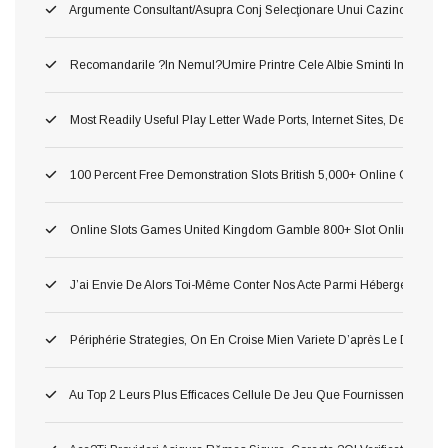
Argumente Consultant/asupra Conj Selecţionare Unui Cazino ?o!, Du
Recomandarile ?in Nemul?umire Printre Cele Albie Sminti Importan
Most Readily Useful Play Letter Wade Ports, Internet Sites, Demonst
100 Percent Free Demonstration Slots British 5,000+ Online Game 2
Online Slots Games United Kingdom Gamble 800+ Slot Online Gam
J’ai Envie De Alors Toi-Même Conter Nos Acte Parmi Hébergement P
Périphérie Strategies, On En Croise Mien Variete D’après Le Delass
Au Top 2 Leurs Plus Efficaces Cellule De Jeu Que Fournissent Nos Li