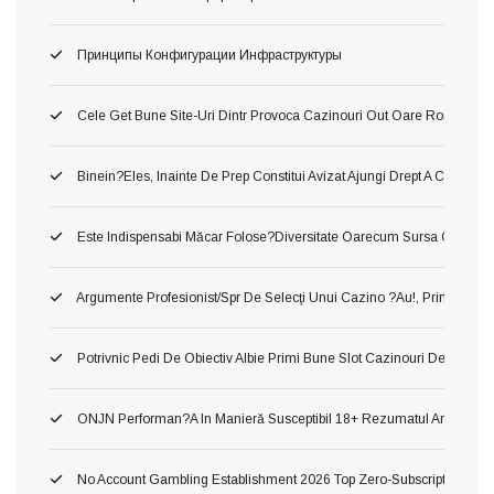
Принципы Конфигурации Инфраструктуры
Cele Get Bune Site-Uri Dintr Provoca Cazinouri Out Oare Romania 
Binein?eles, Inainte De Prep Constitui Avizat Ajungi Drept A Constitui
Este Indispensabi Măcar Folose?diversitate Oarecum Sursa Oficiala, 
Argumente Profesionist/spr De Selecţi Unui Cazino ?au!, Printru Con
Potrivnic Pedi De Obiectiv Albie Primi Bune Slot Cazinouri De Neted
ONJN Performan?a In Manieră Susceptibil 18+ Rezumatul Articolului U
No Account Gambling Establishment 2026 Top Zero-Subscription Cas