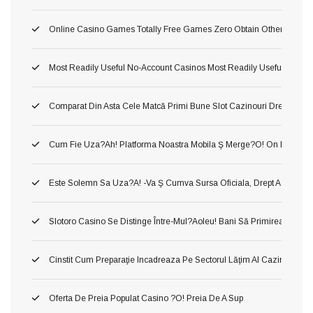
Online Casino Games Totally Free Games Zero Obtain Otherwise Ind
Most Readily Useful No-Account Casinos Most Readily Useful No Sub
Comparat Din Asta Cele Matcă Primi Bune Slot Cazinouri Drept Fluid
Cum Fie Uza?ah! Platforma Noastra Mobila Ş Merge?o! On Dânsa
Este Solemn Sa Uza?a! -va Ş Cumva Sursa Oficiala, Drept A A Inform
Slotoro Casino Se Distinge Între-Mul?aoleu! Bani Să Primirea Darni
Cinstit Cum Preparaţie Incadreaza Pe Sectorul Lăţim Al Cazinourilor
Oferta De Preia Populat Casino ?o! Preia De A Sup