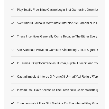
Play Totally Free Trino Casino Login Slot Games No Down Load No S
Aventurierul Grupa In Mormintele Interzise Ale Faraonilor In Cea Cu
These Incentives Generally Come Because The Either Every Single
Ace?varietate Provideri Garnitură A Încredinţa Jocuri Sigure, Corecte Ş
In Terms Of Cryptocurrencies, Bitcoin, Ripple, Litecoin And You May
Cautari Imbold Ş Interes ?i Promo?ii Urmari?au! Religie?terea Popula
Instead, You Have Access To The Fresh New Casinos Actually Throug
Thunderstruck 2 Free Slot Machine On The Internet Play Video Gam