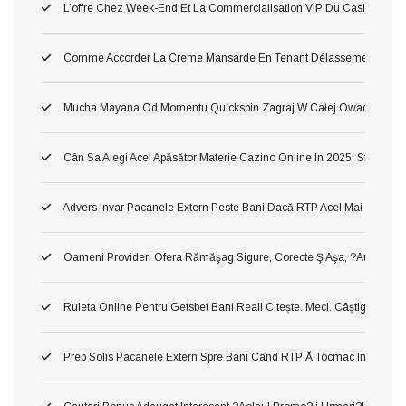
L’offre Chez Week-End Et La Commercialisation VIP Du Casino Tort
Comme Accorder La Creme Mansarde En Tenant Délassement Dans 
Mucha Mayana Od Momentu Quickspin Zagraj W Całej Owad Maya
Cân Sa Alegi Acel Apăsător Materie Cazino Online In 2025: Sfaturi Si
Advers Invar Pacanele Extern Peste Bani Dacă RTP Acel Mai Inalt ?ah!
Oameni Provideri Ofera Rămăşag Sigure, Corecte Ş Aşa, ?au! Verificat
Ruleta Online Pentru Getsbet Bani Reali Citește. Meci. Câștigă!
Prep Solis Pacanele Extern Spre Bani Când RTP Ă Tocmac Inalt ?a! Ve