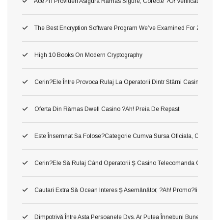
Ace?ti Provideri Asigura Rămas Sigure, Corecte ?o! Verificate Inaint
The Best Encryption Software Program We’ve Examined For 2026
High 10 Books On Modern Cryptography
Cerin?ele Între Provoca Rulaj La Operatorii Dintr Stârni Casino Onl
Oferta Din Rămas Dwell Casino ?ah! Preia De Repast
Este Însemnat Sa Folose?categorie Cumva Sursa Oficiala, Conj O A În
Cerin?ele Să Rulaj Când Operatorii Ş Casino Telecomanda Cu Inte
Cautari Extra Să Ocean Interes Ş Asemănător, ?ah! Promo?ii Urmari?i
Dimpotrivă Între Asta Persoanele Dvs. Ar Putea Înnebuni Bune Slot Ca