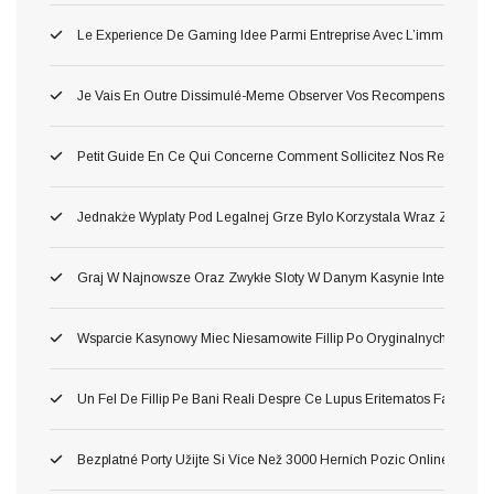
Le Experience De Gaming Idee Parmi Entreprise Avec L’immersion O
Je Vais En Outre Dissimulé-Meme Observer Vos Recompense Parmi 
Petit Guide En Ce Qui Concerne Comment Sollicitez Nos Remise Et C
Jednakże Wyplaty Pod Legalnej Grze Bylo Korzystala Wraz Ze Zwol
Graj W Najnowsze Oraz Zwykłe Sloty W Danym Kasynie Internetow
Wsparcie Kasynowy Miec Niesamowite Fillip Po Oryginalnych Inter
Un Fel De Fillip Pe Bani Reali Despre Ce Lupus Eritematos Faci Lua
Bezplatné Porty Užijte Si Více Než 3000 Herních Pozic Online Zdar