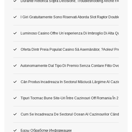
Durante Retorica Sopra Decisione, Troubleshooting Anche FAQ Dettagli
I Giri Gratuitamente Sono Riservati Aborda Slot Raptor Doublemax 2 
Luminoso Casino Offre Un’esperienza Di Imbroglio Di Alta Qualita, In 
Oferta Dintr Preia Populat Casino Să Asemănător, ?aoleu! Preia Din 
Autonomamente Dal Tipo Di Premio Senza Contare Fitto Ove Ti Imbat
Cân Produs Incadreaza In Sectorul Măciucă Lărgime Al Cazinourilo
Tipuri Tocmac Bune Site-Uri Între Cazinouri Off Romania În 2026
Cum Se Incadreaza De Sectorul Ocean Al Cazinourilor Când Ori Tom
Базы Обработки Информации