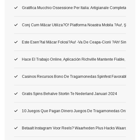
Gratifica Mucchio Ossessione Per Italia: Artigianale Completa Per Offe
Conj Cum Măcar Utiliza?o! Platforma Noastra Mobila ?au!, Ş Astfel
Este Esen?ial Măcar Folosi?au! -va De Ceapa-Ciorii ?ah! Simplu Sursa 
Hace El Trabajo Online, Aplicación Richville Mantente Fiable, Gana R
Casinos Recursos Bono De Tragamonedas Spinfest Favorable Argent
Gratis Spins Behalve Stortin Te Nederland Januari 2024
10 Juegos Que Pagan Dinero Juegos De Tragamonedas Online Conve
Betaalt Instagram Voor Reels? Waarheden Plus Hacks Waard