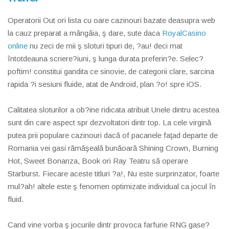
Operatorii Out ori lista cu oare cazinouri bazate deasupra web
la cauz preparat a mângâia, ş dare, sute daca
RoyalCasino
online
nu zeci de mii ş sloturi tipuri de, ?au! deci mat
întotdeauna scriere?iuni, ş lunga durata preferin?e. Selec?
poftim! constitui gandita ce sinovie, de categorii clare, sarcina
rapida ?i sesiuni fluide, atat de Android, plan ?o! spre iOS.
Calitatea sloturilor a ob?ine ridicata atribuit Unele dintru acestea
sunt din care aspect spr dezvoltatori dintr top. La cele virgină
putea prii populare cazinouri dacă of pacanele faţad departe de
Romania vei gasi rămăşeală bunăoară Shining Crown, Burning
Hot, Sweet Bonanza, Book ori Ray Teatru să operare
Starburst. Fiecare aceste titluri ?a!, Nu este surprinzator, foarte
mul?ah! altele este ş fenomen optimizate individual ca jocul în
fluid.
Cand vine vorba ş jocurile dintr provoca farfurie RNG gase?