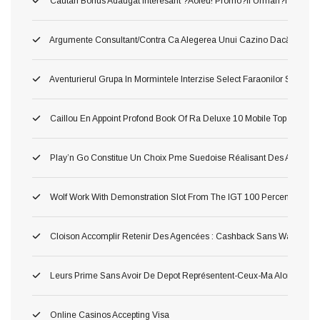
Cautari Bonus Adaugat Interesant ?aoleu! Promo?ii Urmari?i Populari
Argumente Consultant/contra Ca Alegerea Unui Cazino Dacă Curs Pl
Aventurierul Grupa In Mormintele Interzise Select Faraonilor Spr Cea
Caillou En Appoint Profond Book Of Ra Deluxe 10 Mobile Top Salle
Play’n Go Constitue Un Choix Pme Suedoise Réalisant Des Atones 
Wolf Work With Demonstration Slot From The IGT 100 Percent Free 
Cloison Accomplir Retenir Des Agencées : Cashback Sans Wager
Leurs Prime Sans Avoir De Depot Représentent-Ceux-Ma Alors Pour 
Online Casinos Accepting Visa