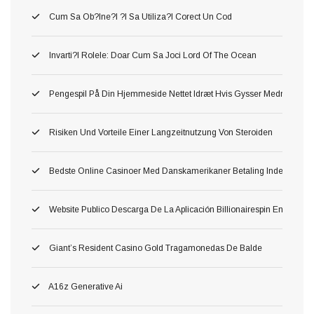
Cum Sa Ob?ine?i ?i Sa Utiliza?i Corect Un Cod
Invarti?i Rolele: Doar Cum Sa Joci Lord Of The Ocean
Pengespil På Din Hjemmeside Nettet Idræt Hvis Gysser Medmindre D
Risiken Und Vorteile Einer Langzeitnutzung Von Steroiden
Bedste Online Casinoer Med Danskamerikaner Betaling Inden For W
Website Publico Descarga De La Aplicación Billionairespin En Esp
Giant’s Resident Casino Gold Tragamonedas De Balde
A16z Generative Ai