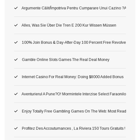
Argumente Călit/împotriva Pentru Cumparare Unui Cazino ?au! Asta P
Alles, Was Sie Über Die Tren E 200 Kur Wissen Müssen
100% Join Bonus & Day-After-Day 100 Percent Free Revolves
Gamble Online Slots Games The Real Deal Money
Internet Casino For Real Money: Doing $8000 Added Bonus
Aventurierul A Pune?o! Mormintele Interzise Select Faraonilor In Pe
Enjoy Totally Free Gambling Games On The Web: Most Readily Usef
Profitez Des Accoutumances , La Riviera 150 Tours Gratuits ! Astuc