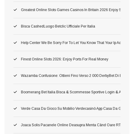
Greatest Online Slots Games Casinos In Britain 2026 Enjoy Step T
Bisca CashedLuogo Betclic Ufficiale Per Italia
Help Center We Be Sorry For To Let You Know That Your Ip Address H
Finest Online Slots 2026: Enjoy Ports For Real Money
Wazamba Confusione: Ottieni Fino Verso 2 000 DerbyBet Di Bonus, 2
Boomerang Bet Italia Bisca & Scommesse Sportive Login & App Amov
Verde Casa Da Gioco Su Mobilio Verdecasinò App Casa Da Gioco De
Joaca Solis Pacanele Online Deasupra Menta Când Oare RTP Mare Ş I