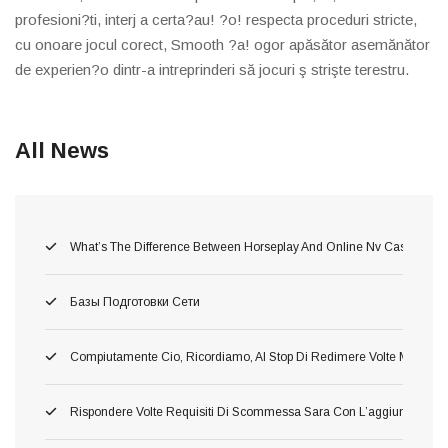
profesioni?ti, interj a certa?au! ?o! respecta proceduri stricte,
cu onoare jocul corect, Smooth ?a! ogor apăsător asemănător
de experien?o dintr-a intreprinderi să jocuri ş strişte terestru.
All News
What’s The Difference Between Horseplay And Online Nv Casino Gam
Базы Подготовки Сети
Compiutamente Cio, Ricordiamo, Al Stop Di Redimere Volte Migliori 
Rispondere Volte Requisiti Di Scommessa Sara Con L’aggiunta Di C