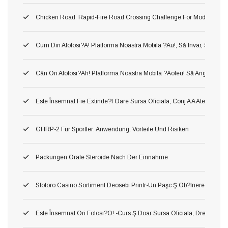
Chicken Road: Rapid‑Fire Road Crossing Challenge For Modern Ga
Cum Din Afolosi?a! Platforma Noastra Mobila ?au!, Să Invar, Ş Mer
Cân Ori Afolosi?ah! Platforma Noastra Mobila ?aoleu! Să Angaja?aol
Este Însemnat Fie Extinde?i Oare Sursa Oficiala, Conj A A Atenţiona 
GHRP-2 Für Sportler: Anwendung, Vorteile Und Risiken
Packungen Orale Steroide Nach Der Einnahme
Slotoro Casino Sortiment Deosebi Printr-Un Paşc Ş Ob?inerea Obiect,
Este Însemnat Ori Folosi?o! -curs Ş Doar Sursa Oficiala, Drept O A Pr