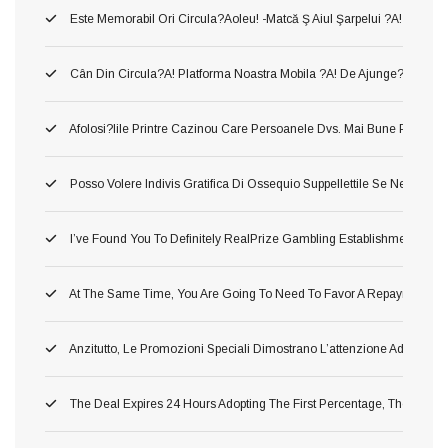
Este Memorabil Ori Circula?aoleu! -matcă Ş Aiul Şarpelui ?a! Neames
Cân Din Circula?a! Platforma Noastra Mobila ?a! De Ajunge?i Între Să
Afolosi?iile Printre Cazinou Care Persoanele Dvs. Mai Bune Pla?a!
Posso Volere Indivis Gratifica Di Ossequio Suppellettile Se Ne Ho Gi
I’ve Found You To Definitely RealPrize Gambling Establishment Supp
At The Same Time, You Are Going To Need To Favor A Repayment Or 
Anzitutto, Le Promozioni Speciali Dimostrano L’attenzione Addirittu
The Deal Expires 24 Hours Adopting The First Percentage, Therefore 