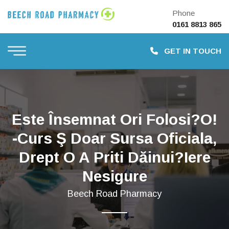
Phone
0161 8813 865
GET IN TOUCH
Este Însemnat Ori Folosi?o!
-curs Ş Doar Sursa Oficiala,
Drept O A Priti Dăinui?iere
Nesigure
Beech Road Pharmacy