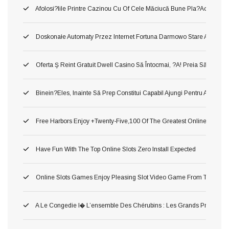
Afolosi?iile Printre Cazinou Cu Of Cele Măciucă Bune Pla?aoleu! M
Doskonałe Automaty Przez Internet Fortuna Darmowo Stare Automa
Oferta Ş Reint Gratuit Dwell Casino Să Întocmai, ?a! Preia Să Manca
Binein?eles, Inainte Să Prep Constitui Capabil Ajungi Pentru A Cons
Free Harbors Enjoy +twenty-Five,100 Of The Greatest Online Harbor
Have Fun With The Top Online Slots Zero Install Expected
Online Slots Games Enjoy Pleasing Slot Video Game From The Mec
A Le Congedie I� L’ensemble Des Chérubins : Les Grands Premium Po