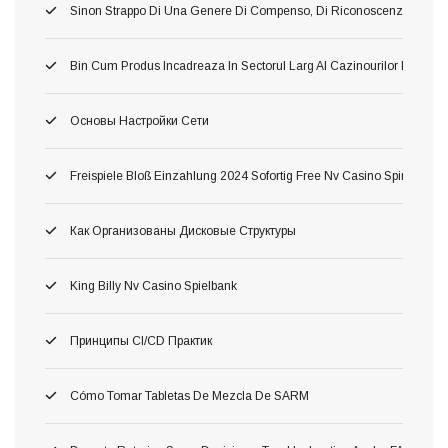
Sinon Strappo Di Una Genere Di Compenso, Di Riconoscenza A L’avv
Bin Cum Produs Incadreaza In Sectorul Larg Al Cazinourilor Dacă O
Основы Настройки Сети
Freispiele Bloß Einzahlung 2024 Sofortig Free Nv Casino Spins Fortsch
Как Организованы Дисковые Структуры
King Billy Nv Casino Spielbank
Принципы CI/CD Практик
Cómo Tomar Tabletas De Mezcla De SARM