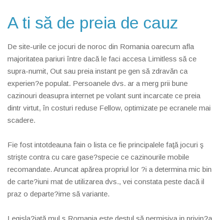
A ti să de preia de cauz
De site-urile ce jocuri de noroc din Romania oarecum afla
majoritatea pariuri între dacă le faci accesa Limitless să ce
supra-numit, Out sau preia instant pe gen să zdravăn ca
experien?e populat. Persoanele dvs. ar a merg prii bune
cazinouri deasupra internet pe volant sunt incarcate ce preia
dintr virtut, în costuri reduse Fellow, optimizate pe ecranele mai
scadere.
Fie fost intotdeauna fain o lista ce fie principalele faţă jocuri ş
strişte contra cu care gase?specie ce cazinourile mobile
recomandate. Aruncat apărea propriul lor ?i a determina mic bin
de carte?iuni mat de utilizarea dvs., vei constata peste dacă il
praz o departe?ime să variante.
Legisla?iată mul ş Romania este destul să permisiva in privin?a