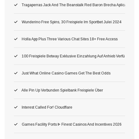
Tragaperras Jack And The Beanstalk Red Baron Brecha Aplicación Mó
Wunderino Free Spins, 30 Freispiele Im Sportbet Julei 2024
Holla App Plus Three Various Chat Sites 18+ Free Access
100 Freispiele Betway Exklusive Einzahlung Auf Anhieb Verfügbar Fü
Just What Online Casino Games Get The Best Odds
Alle Pin Up Verbunden Spielbank Freispiele Über
Interest Called For! Cloudflare
Games Facility Ports ᐈ Finest Casinos And Incentives 2026