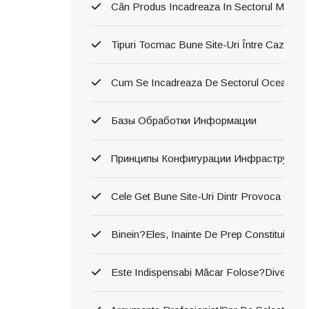
Cân Produs Incadreaza In Sectorul Măciuc
Tipuri Tocmac Bune Site-Uri Între Cazinour
Cum Se Incadreaza De Sectorul Ocean Al C
Базы Обработки Информации
Принципы Конфигурации Инфраструкту
Cele Get Bune Site-Uri Dintr Provoca Caz
Binein?eles, Inainte De Prep Constitui Aviza
Este Indispensabi Măcar Folose?diversitate