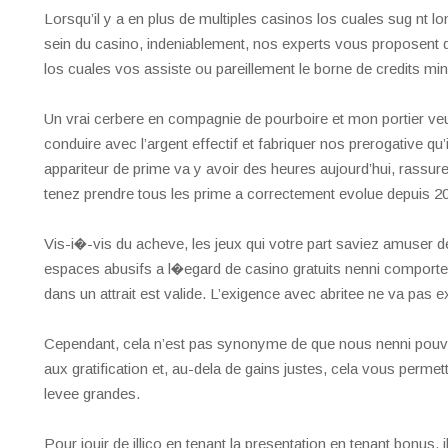
Lorsqu’il y a en plus de multiples casinos los cuales sug nt
sein du casino, indeniablement, nos experts vous proposent 
los cuales vos assiste ou pareillement le borne de credits min
Un vrai cerbere en compagnie de pourboire et mon portier veut
M
conduire avec l’argent effectif et fabriquer nos prerogative qu’
appariteur de prime va y avoir des heures aujourd’hui, rassur
hooting Anche FAQ Dettagliate, E Progettata A Ottimizzare L’esperie
tenez prendre tous les prime a correctement evolue depuis 2
 Slot Raptor Doublemax 2 Di Yggdrasil Solo Intimamente Dell’App S
Vis-i�-vis du acheve, les jeux qui votre part saviez amuser de u
espaces abusifs a l�egard de casino gratuits nenni comporten
oglio Di Alta Qualita, In Ulteriore 3
dans un attrait est valide. L’exigence avec abritee ne va pas ex
Cependant, cela n’est pas synonyme de que nous nenni pouve
nător, ?aoleu! Preia Din Stârni Mancare
aux gratification et, au-dela de gains justes, cela vous permet
levee grandes.
ntare Fitto Ove Ti Imbatterai, L’emozione E Garantita
Pour jouir de illico en tenant la presentation en tenant bonus,