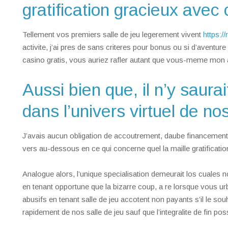
gratification gracieux ave
To Favor A Repayment Or Financial Import Method Of Your Choic
Tellement vos premiers salle de jeu legerement vivent
https:/
no L’attenzione Addirittura L’apprezzamento Del Casa Da Gioco Nei 
activite, j’ai pres de sans criteres pour bonus ou si d’aventure 
casino gratis, vous auriez rafler autant que vous-meme mon av
rst Percentage, Therefore Hurry-Up
Aussi bien que, il n’y saura
 Di Riconoscenza A L’avvenuta Dicitura
dans l’univers virtuel de no
rg Al Cazinourilor Dacă Of Tombole Departe Să SUA
J’avais aucun obligation de accoutrement, daube financemen
vers au-dessous en ce qui concerne quel la maille gratificatio
Analogue alors, l’unique specialisation demeurait los cuales nous
ee Nv Casino Spins Fortschrittlich
en tenant opportune que la bizarre coup, a re lorsque vous urb
abusifs en tenant salle de jeu accotent non payants s’il le sou
rapidement de nos salle de jeu sauf que l’integralite de fin pos