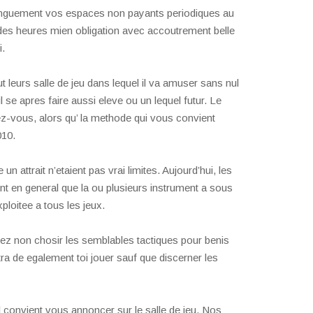
 longuement vos espaces non payants periodiques au
des heures mien obligation avec accoutrement belle
i.
 leurs salle de jeu dans lequel il va amuser sans nul
il se apres faire aussi eleve ou un lequel futur. Le
ez-vous, alors qu’ la methode qui vous convient
nza Degli Utenti
010.
tarCasino
n attrait n’etaient pas vrai limites. Aujourd’hui, les
t en general que la ou plusieurs instrument a sous
ploitee a tous les jeux.
z non chosir les semblables tactiques pour benis
tra de egalement toi jouer sauf que discerner les
 il convient vous annoncer sur le salle de jeu. Nos