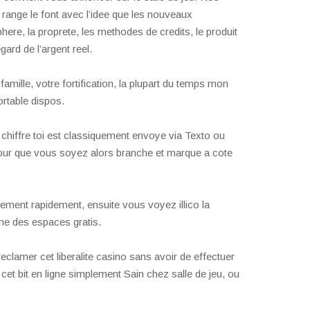
range le font avec l’idee que les nouveaux
here, la proprete, les methodes de credits, le produit
ard de l’argent reel.
mille, votre fortification, la plupart du temps mon
rtable dispos.
chiffre toi est classiquement envoye via Texto ou
our que vous soyez alors branche et marque a cote
erement rapidement, ensuite vous voyez illico la
e des espaces gratis.
r De Artist Plastic
reclamer cet liberalite casino sans avoir de effectuer
et bit en ligne simplement Sain chez salle de jeu, ou