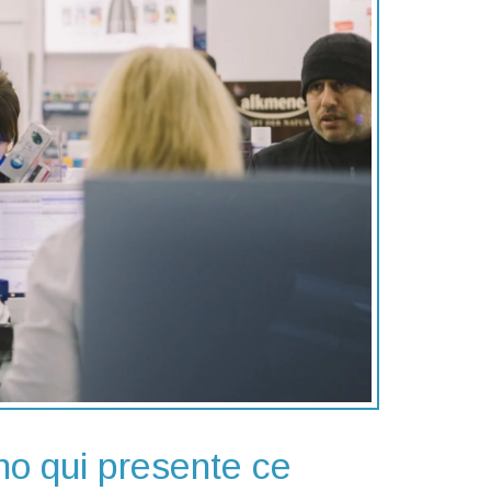
rmazioni
re Nesigure
ino qui presente ce
,000 GC And You Will 0