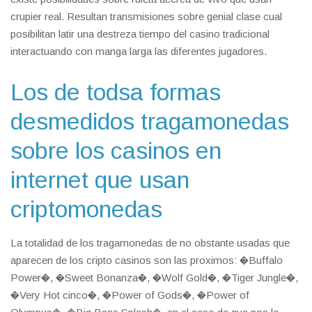
crupier real. Resultan transmisiones sobre genial clase cual
posibilitan latir una destreza tiempo del casino tradicional
interactuando con manga larga las diferentes jugadores.
Los de todsa formas
desmedidos tragamonedas
sobre los casinos en
internet que usan
criptomonedas
La totalidad de los tragamonedas de no obstante usadas que
aparecen de los cripto casinos son las proximos: �Buffalo
Power�, �Sweet Bonanza�, �Wolf Gold�, �Tiger Jungle�,
�Very Hot cinco�, �Power of Gods�, �Power of