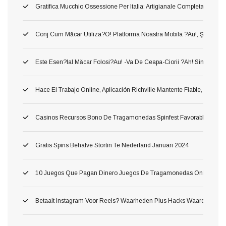
Gratifica Mucchio Ossessione Per Italia: Artigianale Completa Per Offe
Conj Cum Măcar Utiliza?o! Platforma Noastra Mobila ?au!, Ş Astfel
Este Esen?ial Măcar Folosi?au! -va De Ceapa-Ciorii ?ah! Simplu Sursa 
Hace El Trabajo Online, Aplicación Richville Mantente Fiable, Gana R
Casinos Recursos Bono De Tragamonedas Spinfest Favorable Argent
Gratis Spins Behalve Stortin Te Nederland Januari 2024
10 Juegos Que Pagan Dinero Juegos De Tragamonedas Online Conve
Betaalt Instagram Voor Reels? Waarheden Plus Hacks Waard