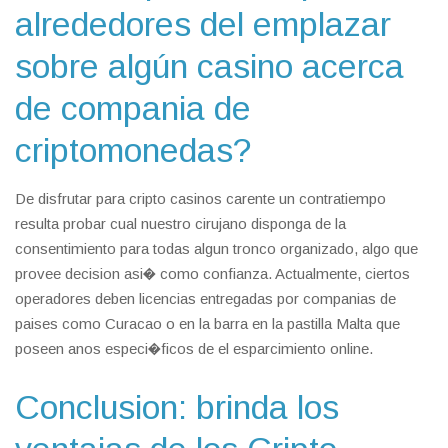
alrededores del emplazar
sobre algún casino acerca
de compania de
criptomonedas?
De disfrutar para cripto casinos carente un contratiempo
resulta probar cual nuestro cirujano disponga de la
consentimiento para todas algun tronco organizado, algo que
provee decision asi� como confianza. Actualmente, ciertos
operadores deben licencias entregadas por companias de
paises como Curacao o en la barra en la pastilla Malta que
poseen anos especi�ficos de el esparcimiento online.
Conclusion: brinda los