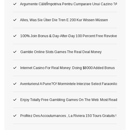
Argumente Călit/împotriva Pentru Cumparare Unui Cazino ?au! Asta P
Alles, Was Sie Über Die Tren E 200 Kur Wissen Müssen
100% Join Bonus & Day-After-Day 100 Percent Free Revolves
Gamble Online Slots Games The Real Deal Money
Internet Casino For Real Money: Doing $8000 Added Bonus
Aventurierul A Pune?o! Mormintele Interzise Select Faraonilor In Pe
Enjoy Totally Free Gambling Games On The Web: Most Readily Usef
Profitez Des Accoutumances , La Riviera 150 Tours Gratuits ! Astuc