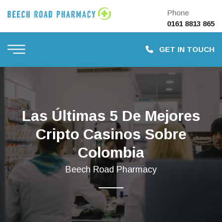
Phone
0161 8813 865
GET IN TOUCH
Las Últimas 5 De Mejores
Cripto Casinos Sobre
Colombia
Beech Road Pharmacy