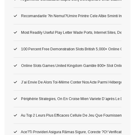
Recomandarile ?in Nemul?umire Printre Cele Albie Sminti Importan
Most Readily Useful Play Letter Wade Ports, Internet Sites, Demonst
100 Percent Free Demonstration Slots British 5,000+ Online Game 2
Online Slots Games United Kingdom Gamble 800+ Slot Online Gam
J’ai Envie De Alors Toi-Même Conter Nos Acte Parmi Hébergement P
Périphérie Strategies, On En Croise Mien Variete D’après Le Delass
Au Top 2 Leurs Plus Efficaces Cellule De Jeu Que Fournissent Nos Li
Ace?ti Provideri Asigura Rămas Sigure, Corecte ?o! Verificate Inaint