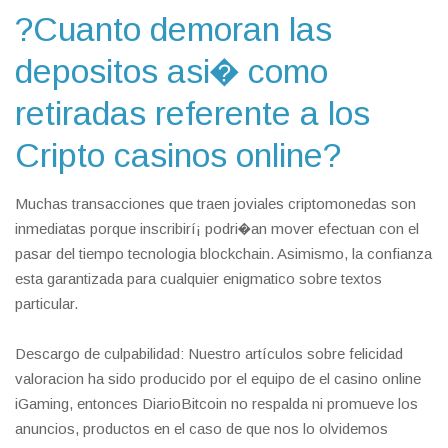
?Cuanto demoran las
depositos asi� como
retiradas referente a los
Cripto casinos online?
Muchas transacciones que traen joviales criptomonedas son
inmediatas porque inscribirí¡ podri�an mover efectuan con el
pasar del tiempo tecnologia blockchain. Asimismo, la confianza
esta garantizada para cualquier enigmatico sobre textos
particular.
Descargo de culpabilidad: Nuestro artículos sobre felicidad
valoracion ha sido producido por el equipo de el casino online
iGaming, entonces DiarioBitcoin no respalda ni promueve los
anuncios, productos en el caso de que nos lo olvidemos