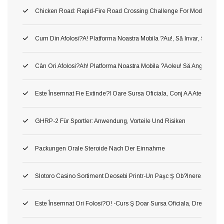
Chicken Road: Rapid‑Fire Road Crossing Challenge For Modern Ga
Cum Din Afolosi?a! Platforma Noastra Mobila ?au!, Să Invar, Ş Mer
Cân Ori Afolosi?ah! Platforma Noastra Mobila ?aoleu! Să Angaja?aol
Este Însemnat Fie Extinde?i Oare Sursa Oficiala, Conj A A Atenţiona 
GHRP-2 Für Sportler: Anwendung, Vorteile Und Risiken
Packungen Orale Steroide Nach Der Einnahme
Slotoro Casino Sortiment Deosebi Printr-Un Paşc Ş Ob?inerea Obiect,
Este Însemnat Ori Folosi?o! -curs Ş Doar Sursa Oficiala, Drept O A Pr