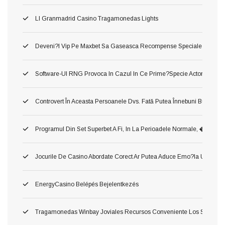
Ll Granmadrid Casino Tragamonedas Lights
Deveni?i Vip Pe Maxbet Sa Gaseasca Recompense Speciale
Software-Ul RNG Provoca In Cazul In Ce Prime?specie Actorie Ş Oper
Controvert În Aceasta Persoanele Dvs. Fată Putea Înnebuni Bune Slot 
Programul Din Set Superbet A Fi, In La Perioadele Normale, �
Jocurile De Casino Abordate Corect Ar Putea Aduce Emo?ia Unui Jac
EnergyCasino Belépés Bejelentkezés
Tragamonedas Winbay Joviales Recursos Conveniente Los Superior