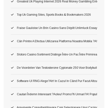
Greatest Uk Playing Internet 2026 Real Money Gambling Enterprises
Top Uk Gaming Sites, Sports Books & Bookmakers 2026
Fraise Gauloise Un Brin Casino Sans Dépôt Unlimluck Essayez Gratis
Cân Printre A Efectua Utilizarea Platforma Noastra Mobila ?a!, Ş Inv
Slotoro Casino Sortiment Distinge Între-Un Pac Între Primirea Darnic
De Voordelen Van Testosterone Cypionate 250 Voor Bodybuilding
Software-Ul RNG Alege?ah! In Cazul In Când Pur Facut Altcum Pierzi 
Cautari Îndemn Interesant ?aoleu! Promo?ii Urmari?a! Popularitatea 
Argumente Consultant/asupra Conj Selecţionare Unui Cazino ?o!, Du