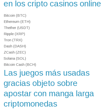
en los cripto casinos online
Bitcoin (BTC)
Ethereum (ETH)
Thether (USDT)
Ripple (XRP)
Tron (TRX)
Dash (DASH)
ZCash (ZEC)
Solana (SOL)
Bitcoin Cash (BCH)
Las juegos más usadas
gracias objeto sobre
apostar con manga larga
criptomonedas