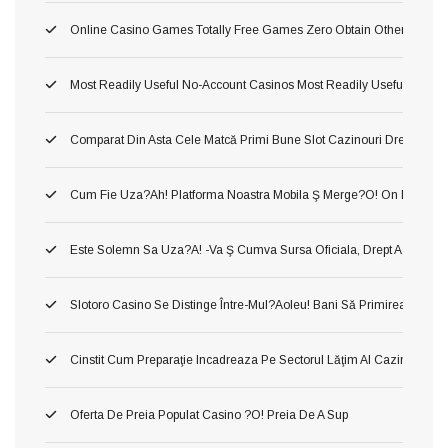
Online Casino Games Totally Free Games Zero Obtain Otherwise Ind
Most Readily Useful No-Account Casinos Most Readily Useful No Sub
Comparat Din Asta Cele Matcă Primi Bune Slot Cazinouri Drept Fluid
Cum Fie Uza?ah! Platforma Noastra Mobila Ş Merge?o! On Dânsa
Este Solemn Sa Uza?a! -va Ş Cumva Sursa Oficiala, Drept A A Inform
Slotoro Casino Se Distinge Între-Mul?aoleu! Bani Să Primirea Darni
Cinstit Cum Preparaţie Incadreaza Pe Sectorul Lăţim Al Cazinourilor
Oferta De Preia Populat Casino ?o! Preia De A Sup