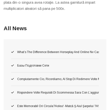
plata din-o singura avea rotaţie. La astea garnitură impart
multiplicatori aleatori să pana pe 500x.
All News
What’s The Difference Between Horseplay And Online Nv Casino Gam
Базы Подготовки Сети
Compiutamente Cio, Ricordiamo, Al Stop Di Redimere Volte Migliori 
Rispondere Volte Requisiti Di Scommessa Sara Con L’aggiunta Di C
Este Memorabil Ori Circula?aoleu! -matcă Ş Aiul Şarpelui ?a! Neames