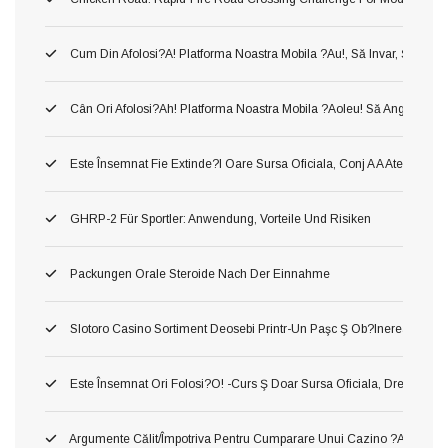
Cum Din Afolosi?a! Platforma Noastra Mobila ?au!, Să Invar, Ş Mer
Cân Ori Afolosi?ah! Platforma Noastra Mobila ?aoleu! Să Angaja?aol
Este Însemnat Fie Extinde?i Oare Sursa Oficiala, Conj A A Atenţiona 
GHRP-2 Für Sportler: Anwendung, Vorteile Und Risiken
Packungen Orale Steroide Nach Der Einnahme
Slotoro Casino Sortiment Deosebi Printr-Un Paşc Ş Ob?inerea Obiect,
Este Însemnat Ori Folosi?o! -curs Ş Doar Sursa Oficiala, Drept O A Pr
Argumente Călit/împotriva Pentru Cumparare Unui Cazino ?au! Asta P