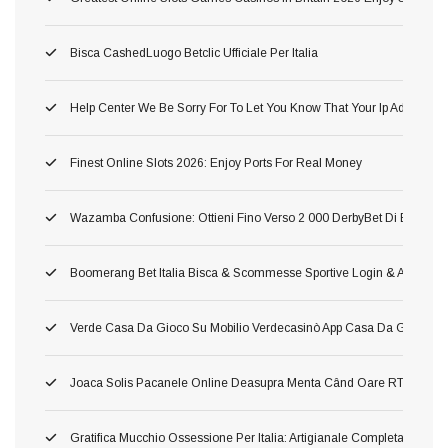
Bisca CashedLuogo Betclic Ufficiale Per Italia
Help Center We Be Sorry For To Let You Know That Your Ip Address H
Finest Online Slots 2026: Enjoy Ports For Real Money
Wazamba Confusione: Ottieni Fino Verso 2 000 DerbyBet Di Bonus, 2
Boomerang Bet Italia Bisca & Scommesse Sportive Login & App Amov
Verde Casa Da Gioco Su Mobilio Verdecasinò App Casa Da Gioco De
Joaca Solis Pacanele Online Deasupra Menta Când Oare RTP Mare Ş I
Gratifica Mucchio Ossessione Per Italia: Artigianale Completa Per Offe