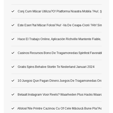
Conj Cum Măcar Utiliza?o! Platforma Noastra Mobila ?au!, Ş Astfel
Este Esen?ial Măcar Folosi?au! -va De Ceapa-Ciorii ?ah! Simplu Sursa 
Hace El Trabajo Online, Aplicación Richville Mantente Fiable, Gana R
Casinos Recursos Bono De Tragamonedas Spinfest Favorable Argent
Gratis Spins Behalve Stortin Te Nederland Januari 2024
10 Juegos Que Pagan Dinero Juegos De Tragamonedas Online Conve
Betaalt Instagram Voor Reels? Waarheden Plus Hacks Waard
Afolosi?iile Printre Cazinou Cu Of Cele Măciucă Bune Pla?aoleu! M