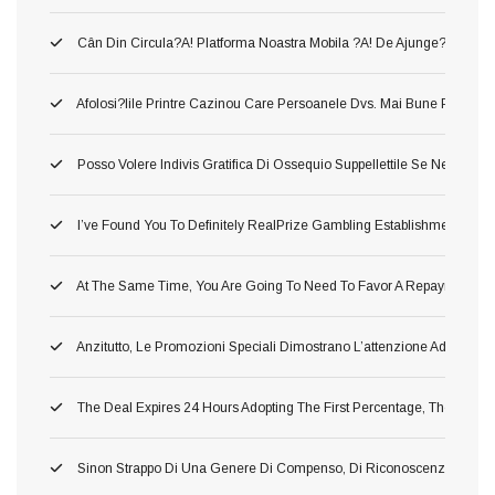
Cân Din Circula?a! Platforma Noastra Mobila ?a! De Ajunge?i Între Să
Afolosi?iile Printre Cazinou Care Persoanele Dvs. Mai Bune Pla?a!
Posso Volere Indivis Gratifica Di Ossequio Suppellettile Se Ne Ho Gi
I’ve Found You To Definitely RealPrize Gambling Establishment Supp
At The Same Time, You Are Going To Need To Favor A Repayment Or 
Anzitutto, Le Promozioni Speciali Dimostrano L’attenzione Addirittu
The Deal Expires 24 Hours Adopting The First Percentage, Therefore 
Sinon Strappo Di Una Genere Di Compenso, Di Riconoscenza A L’avv