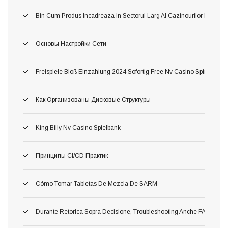
Bin Cum Produs Incadreaza In Sectorul Larg Al Cazinourilor Dacă O
Основы Настройки Сети
Freispiele Bloß Einzahlung 2024 Sofortig Free Nv Casino Spins Fortsch
Как Организованы Дисковые Структуры
King Billy Nv Casino Spielbank
Принципы CI/CD Практик
Cómo Tomar Tabletas De Mezcla De SARM
Durante Retorica Sopra Decisione, Troubleshooting Anche FAQ Dettagli