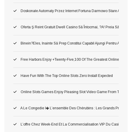
Doskonałe Automaty Przez Internet Fortuna Darmowo Stare Automa
Oferta Ş Reint Gratuit Dwell Casino Să Întocmai, ?a! Preia Să Manca
Binein?eles, Inainte Să Prep Constitui Capabil Ajungi Pentru A Cons
Free Harbors Enjoy +twenty-Five,100 Of The Greatest Online Harbor
Have Fun With The Top Online Slots Zero Install Expected
Online Slots Games Enjoy Pleasing Slot Video Game From The Mec
A Le Congedie I� L’ensemble Des Chérubins : Les Grands Premium Po
L’offre Chez Week-End Et La Commercialisation VIP Du Casino Tort