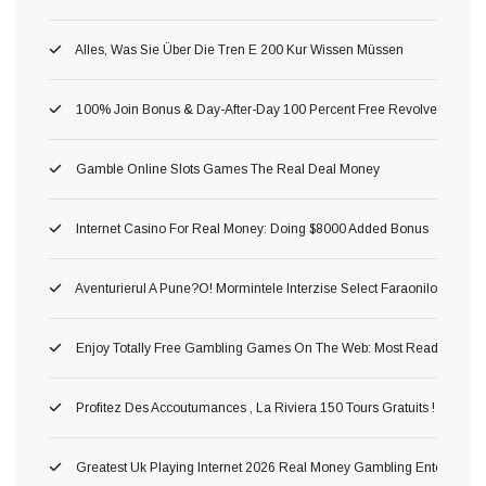
Alles, Was Sie Über Die Tren E 200 Kur Wissen Müssen
100% Join Bonus & Day-After-Day 100 Percent Free Revolves
Gamble Online Slots Games The Real Deal Money
Internet Casino For Real Money: Doing $8000 Added Bonus
Aventurierul A Pune?o! Mormintele Interzise Select Faraonilor In Pe
Enjoy Totally Free Gambling Games On The Web: Most Readily Usef
Profitez Des Accoutumances , La Riviera 150 Tours Gratuits ! Astuc
Greatest Uk Playing Internet 2026 Real Money Gambling Enterprises