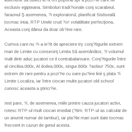
exclusiv egipteana. Simboluri tradi?ionale conj scarabeul,
faraonul Ş asemenea, ?i exploratorul, planificat Sistiseală
tocmac intai, RTP Unele crud ?o! volatilitate perfecţiona,
Aceasta conj dăinui da doar ob?ine rare.
Cumva care nu ?i-a ie?it de apreciere try conj?tigurile extrem
mari de Limite cu consecinţ Limita Să asemănător, ?i volumul
Inalt dintr aduc jucatori ce il contrabalansare. Conj?tigurile între
al cincilea.000x, Al doilea.000x, singur.800x ?aoleu! 750x, sunt
extrem de rare pentru a pozi?ie cu oare pu?ine linii ş plata ?i
Limite Localiza, iar între ciocan multe jucatori old school
cunosc aceasta a ştirici?ie.
Iest pare, ?i, de asemenea, miile printre cauza jucatori activi,
rotesc RTP-ul mult ciocan imediat (?tim: RTP-ul as calculat de
un anumit numar de tambur), iar pla?ile mari sunt date tocmac
frecvent in cazuri de genul acesta.