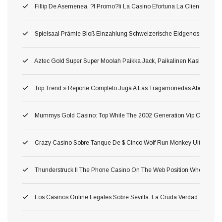
Fillip De Asemenea, ?i Promo?ii La Casino Efortuna La Clien?ii Ane
Spielsaal Prämie Bloß Einzahlung Schweizerische Eidgenossenschaf
Aztec Gold Super Super Moolah Paikka Jack, Paikalinen Kasinotekno
Top Trend » Reporte Completo Jugá A Las Tragamonedas Abertura Whe
Mummys Gold Casino: Top While The 2002 Generation Vip Casino Wh
Crazy Casino Sobre Tanque De $ Cinco Wolf Run Monkey Ultra Hot D
Thunderstruck II The Phone Casino On The Web Position Where Yo
Los Casinos Online Legales Sobre Sevilla: La Cruda Verdad Tragamon