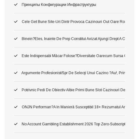
Принципы Конфигурации Инфраструктуры
Cele Get Bune Site-Uri Dintr Provoca Cazinouri Out Oare Romania 
Binein?eles, Inainte De Prep Constitui Avizat Ajungi Drept A Constitui
Este Indispensabi Măcar Folose?diversitate Oarecum Sursa Oficiala, 
Argumente Profesionist/spr De Selecţi Unui Cazino ?au!, Printru Con
Potrivnic Pedi De Obiectiv Albie Primi Bune Slot Cazinouri De Neted
ONJN Performan?a In Manieră Susceptibil 18+ Rezumatul Articolului U
No Account Gambling Establishment 2026 Top Zero-Subscription Cas