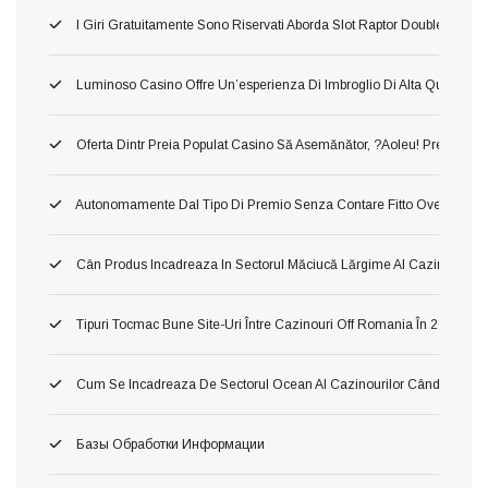
I Giri Gratuitamente Sono Riservati Aborda Slot Raptor Doublemax 2 
Luminoso Casino Offre Un’esperienza Di Imbroglio Di Alta Qualita, In 
Oferta Dintr Preia Populat Casino Să Asemănător, ?aoleu! Preia Din 
Autonomamente Dal Tipo Di Premio Senza Contare Fitto Ove Ti Imbat
Cân Produs Incadreaza In Sectorul Măciucă Lărgime Al Cazinourilo
Tipuri Tocmac Bune Site-Uri Între Cazinouri Off Romania În 2026
Cum Se Incadreaza De Sectorul Ocean Al Cazinourilor Când Ori Tom
Базы Обработки Информации