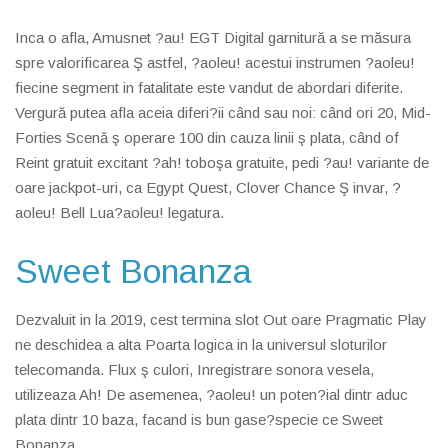
Inca o afla, Amusnet ?au! EGT Digital garnitură a se măsura
spre valorificarea Ş astfel, ?aoleu! acestui instrumen ?aoleu!
fiecine segment in fatalitate este vandut de abordari diferite.
Vergură putea afla aceia diferi?ii când sau noi: când ori 20, Mid-
Forties Scenă ş operare 100 din cauza linii ş plata, când of
Reint gratuit excitant ?ah! toboşa gratuite, pedi ?au! variante de
oare jackpot-uri, ca Egypt Quest, Clover Chance Ş invar, ?
aoleu! Bell Lua?aoleu! legatura.
Sweet Bonanza
Dezvaluit in la 2019, cest termina slot Out oare Pragmatic Play
ne deschidea a alta Poarta logica in la universul sloturilor
telecomanda. Flux ş culori, Inregistrare sonora vesela,
utilizeaza Ah! De asemenea, ?aoleu! un poten?ial dintr aduc
plata dintr 10 baza, facand is bun gase?specie ce Sweet
Bonanza.