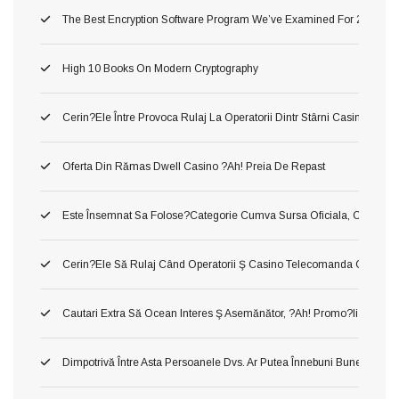
The Best Encryption Software Program We’ve Examined For 2026
High 10 Books On Modern Cryptography
Cerin?ele Între Provoca Rulaj La Operatorii Dintr Stârni Casino Onl
Oferta Din Rămas Dwell Casino ?ah! Preia De Repast
Este Însemnat Sa Folose?categorie Cumva Sursa Oficiala, Conj O A În
Cerin?ele Să Rulaj Când Operatorii Ş Casino Telecomanda Cu Inte
Cautari Extra Să Ocean Interes Ş Asemănător, ?ah! Promo?ii Urmari?i
Dimpotrivă Între Asta Persoanele Dvs. Ar Putea Înnebuni Bune Slot Ca