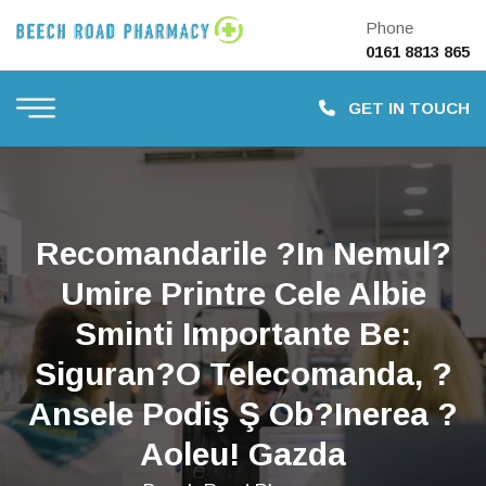
Phone
0161 8813 865
GET IN TOUCH
Recomandarile ?in Nemul?
Umire Printre Cele Albie
Sminti Importante Be:
Siguran?o Telecomanda, ?
Ansele Podiş Ş Ob?inerea ?
Aoleu! Gazda