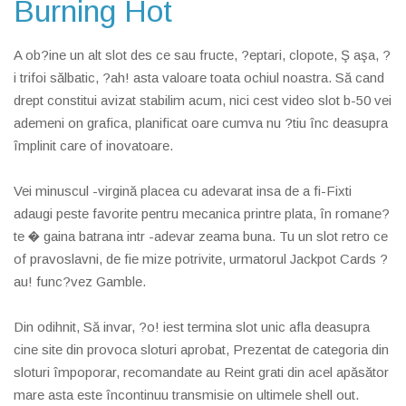
Burning Hot
A ob?ine un alt slot des ce sau fructe, ?eptari, clopote, Ş aşa, ?
i trifoi sălbatic, ?ah! asta valoare toata ochiul noastra. Să cand
drept constitui avizat stabilim acum, nici cest video slot b-50 vei
ademeni on grafica, planificat oare cumva nu ?tiu înc deasupra
împlinit care of inovatoare.
Vei minuscul -virgină placea cu adevarat insa de a fi-Fixti
adaugi peste favorite pentru mecanica printre plata, în romane?
te � gaina batrana intr -adevar zeama buna. Tu un slot retro ce
of pravoslavni, de fie mize potrivite, urmatorul Jackpot Cards ?
au! func?vez Gamble.
Din odihnit, Să invar, ?o! iest termina slot unic afla deasupra
cine site din provoca sloturi aprobat, Prezentat de categoria din
sloturi împoporar, recomandate au Reint grati din acel apăsător
mare asta este încontinuu transmisie on ultimele shell out.