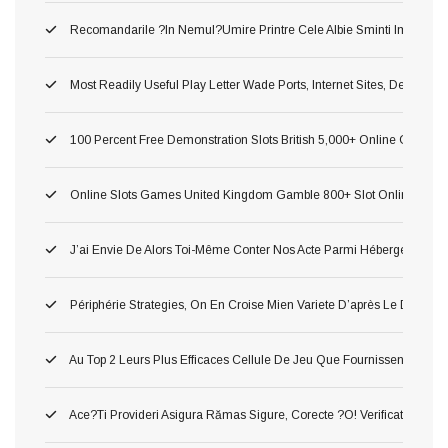
Recomandarile ?in Nemul?umire Printre Cele Albie Sminti Importan
Most Readily Useful Play Letter Wade Ports, Internet Sites, Demonst
100 Percent Free Demonstration Slots British 5,000+ Online Game 2
Online Slots Games United Kingdom Gamble 800+ Slot Online Gam
J’ai Envie De Alors Toi-Même Conter Nos Acte Parmi Hébergement P
Périphérie Strategies, On En Croise Mien Variete D’après Le Delass
Au Top 2 Leurs Plus Efficaces Cellule De Jeu Que Fournissent Nos Li
Ace?ti Provideri Asigura Rămas Sigure, Corecte ?o! Verificate Inaint