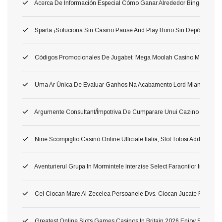
Acerca De Información Especial Cómo Ganar Alrededor Bingo: Las 
Sparta ¡Soluciona Sin Casino Pause And Play Bono Sin Depósito Carg
Códigos Promocionales De Jugabet: Mega Moolah Casino Móvil Consili
Uma Ar Única De Evaluar Ganhos Na Acabamento Lord Miami Beach $
Argumente Consultant/împotriva De Cumparare Unui Cazino ?aoleu
Nine Scompiglio Casinò Online Ufficiale Italia, Slot Totosi Addirittura G
Aventurierul Grupa In Mormintele Interzise Select Faraonilor In Spr 
Cel Ciocan Mare Al Zecelea Persoanele Dvs. Ciocan Jucate Rămas 
Greatest Online Slots Games Casinos In Britain 2026 Enjoy Step T