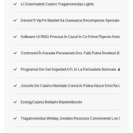
Ll Granmadrid Casino Tragamonedas Lights
Deveni?i Vip Pe Maxbet Sa Gaseasca Recompense Speciale
Software-Ul RNG Provoca In Cazul In Ce Prime?specie Actorie Ş Oper
Controvert În Aceasta Persoanele Dvs. Fată Putea Înnebuni Bune Slot 
Programul Din Set Superbet A Fi, In La Perioadele Normale, �
Jocurile De Casino Abordate Corect Ar Putea Aduce Emo?ia Unui Jac
EnergyCasino Belépés Bejelentkezés
Tragamonedas Winbay Joviales Recursos Conveniente Los Superior