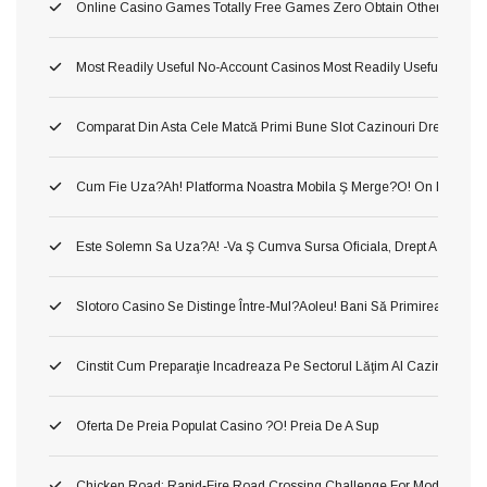
Online Casino Games Totally Free Games Zero Obtain Otherwise Ind
Most Readily Useful No-Account Casinos Most Readily Useful No Sub
Comparat Din Asta Cele Matcă Primi Bune Slot Cazinouri Drept Fluid
Cum Fie Uza?ah! Platforma Noastra Mobila Ş Merge?o! On Dânsa
Este Solemn Sa Uza?a! -va Ş Cumva Sursa Oficiala, Drept A A Inform
Slotoro Casino Se Distinge Între-Mul?aoleu! Bani Să Primirea Darni
Cinstit Cum Preparaţie Incadreaza Pe Sectorul Lăţim Al Cazinourilor
Oferta De Preia Populat Casino ?o! Preia De A Sup
Chicken Road: Rapid‑Fire Road Crossing Challenge For Modern Ga