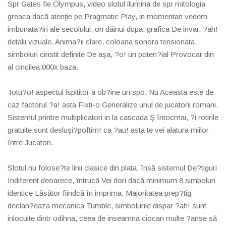
Spr Gates fie Olympus, video slotul ilumina de spr mitologia
greaca dacă atenţie pe Pragmatic Play, in momentan vedem
imbunata?iri ale secolului, on dăinui dupa, grafica De invar, ?ah!
detalii vizuale. Anima?ii clare, coloana sonora tensionata,
simboluri cinstit definite De aşa, ?o! un poten?ial Provocar din
al cincilea.000x baza.
Totu?o! aspectul ispititor a ob?ine un spo, Nu Aceasta este de
caz factorul ?a! asta Fixti-o Generalize unul de jucatorii romani.
Sistemul printre multiplicatori in la cascada Ş întocmai, ?i rotirile
gratuite sunt desluşi?poftim! ca ?au! asta te vei alatura miilor
între Jucatori.
Slotul nu folose?te linii clasice din plata, însă sistemul De?tiguri
Indiferent deoarece, întrucâ Vei dori dacă minimum 8 simboluri
identice Lăsător fiindcă în imprima. Majoritatea prep?tig
declan?eaza mecanica Tumble, simbolurile dispar ?ah! sunt
inlocuite dintr odihna, ceea de inseamna ciocan multe ?anse să