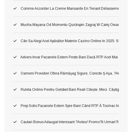
Comme Accorder La Creme Mansarde En Tenant Délassement Dans 
Mucha Mayana Od Momentu Quickspin Zagraj W Całej Owad Maya
Cân Sa Alegi Acel Apăsător Materie Cazino Online In 2025: Sfaturi Si
Advers Invar Pacanele Extern Peste Bani Dacă RTP Acel Mai Inalt ?ah!
Oameni Provideri Ofera Rămăşag Sigure, Corecte Ş Aşa, ?au! Verificat
Ruleta Online Pentru Getsbet Bani Reali Citește. Meci. Câștigă!
Prep Solis Pacanele Extern Spre Bani Când RTP Ă Tocmac Inalt ?a! Ve
Cautari Bonus Adaugat Interesant ?aoleu! Promo?ii Urmari?i Populari