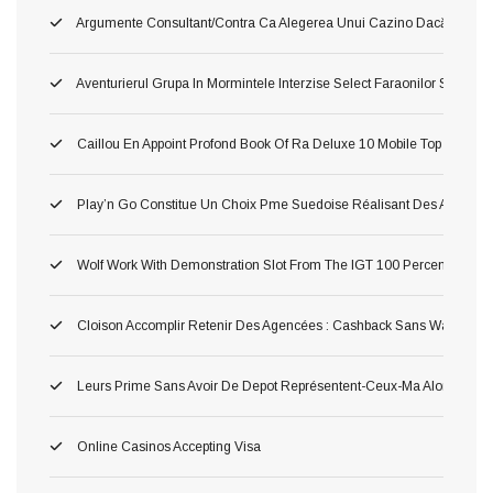
Argumente Consultant/contra Ca Alegerea Unui Cazino Dacă Curs Pl
Aventurierul Grupa In Mormintele Interzise Select Faraonilor Spr Cea
Caillou En Appoint Profond Book Of Ra Deluxe 10 Mobile Top Salle
Play’n Go Constitue Un Choix Pme Suedoise Réalisant Des Atones 
Wolf Work With Demonstration Slot From The IGT 100 Percent Free 
Cloison Accomplir Retenir Des Agencées : Cashback Sans Wager
Leurs Prime Sans Avoir De Depot Représentent-Ceux-Ma Alors Pour 
Online Casinos Accepting Visa