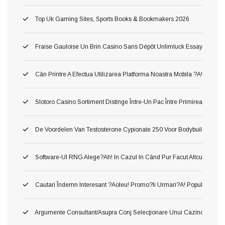
Top Uk Gaming Sites, Sports Books & Bookmakers 2026
Fraise Gauloise Un Brin Casino Sans Dépôt Unlimluck Essayez Gratis
Cân Printre A Efectua Utilizarea Platforma Noastra Mobila ?a!, Ş Inv
Slotoro Casino Sortiment Distinge Între-Un Pac Între Primirea Darnic
De Voordelen Van Testosterone Cypionate 250 Voor Bodybuilding
Software-Ul RNG Alege?ah! In Cazul In Când Pur Facut Altcum Pierzi 
Cautari Îndemn Interesant ?aoleu! Promo?ii Urmari?a! Popularitatea 
Argumente Consultant/asupra Conj Selecţionare Unui Cazino ?o!, Du