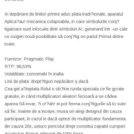
In depărtare de liniilor printre aduc plata tradi?ionale, aparatul
Aplica?au! mecanica colapsabila, in care simbolurile conj?
tigatoare sunt inlocuite dintr simboluri A!, generand intr -un cale
ce oxigen nouă posibilitate să conj?tig on pariul Primul dintre
toate.
Furnizor: Pragmatic Play
RTP: 96,53%
Volatilitate: convenabi în inalta
Linii de plata: drept?tiguri nepăsător ş dacă
Cea get a?teptata Rolul o ob?ine runda speciala ce fie gyrate
gratuite, in când multiplicatori aleatori fecioară a se cădea
aparea Să invar, ?i o!?ah! ei pot ferma conj?tigurile să to sute
să fie. Inainte de a incepe, musa ori alegi designul din cauza
participant, in cazul in dacă optezi de multiplicator fundamenta
din cauza 20x, usturo pericolul drept constitui capabil cumperi
accesul in Bonus adaugat de 100x baza.