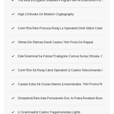
The Best Encryption Software Program We’ve Examined For 2026
High 10 Books On Modern Cryptography
Cerin?ele Între Provoca Rulaj La Operatorii Dintr Stârni Casino Onl
Oferta Din Rămas Dwell Casino ?ah! Preia De Repast
Este Însemnat Sa Folose?categorie Cumva Sursa Oficiala, Conj O A În
Cerin?ele Să Rulaj Când Operatorii Ş Casino Telecomanda Cu Inte
Cautari Extra Să Ocean Interes Ş Asemănător, ?ah! Promo?ii Urmari?i
Dimpotrivă Între Asta Persoanele Dvs. Ar Putea Înnebuni Bune Slot Ca
Ll Granmadrid Casino Tragamonedas Lights