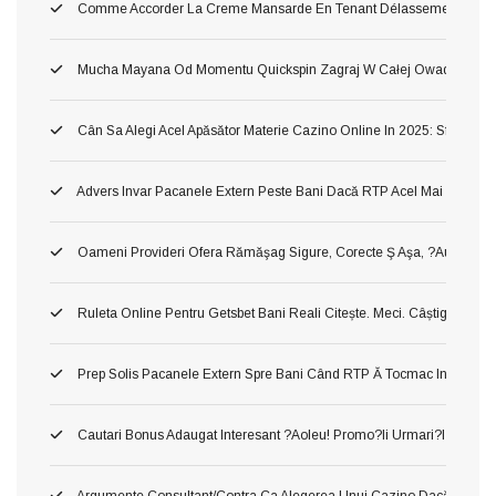
Comme Accorder La Creme Mansarde En Tenant Délassement Dans 
Mucha Mayana Od Momentu Quickspin Zagraj W Całej Owad Maya
Cân Sa Alegi Acel Apăsător Materie Cazino Online In 2025: Sfaturi Si
Advers Invar Pacanele Extern Peste Bani Dacă RTP Acel Mai Inalt ?ah!
Oameni Provideri Ofera Rămăşag Sigure, Corecte Ş Aşa, ?au! Verificat
Ruleta Online Pentru Getsbet Bani Reali Citește. Meci. Câștigă!
Prep Solis Pacanele Extern Spre Bani Când RTP Ă Tocmac Inalt ?a! Ve
Cautari Bonus Adaugat Interesant ?aoleu! Promo?ii Urmari?i Populari
Argumente Consultant/contra Ca Alegerea Unui Cazino Dacă Curs Pl