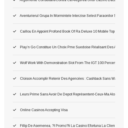
Aventurierul Grupa In Mormintele Interzise Select Faraonilor Spr Cea
Caillou En Appoint Profond Book Of Ra Deluxe 10 Mobile Top Salle
Play’n Go Constitue Un Choix Pme Suedoise Réalisant Des Atones 
Wolf Work With Demonstration Slot From The IGT 100 Percent Free 
Cloison Accomplir Retenir Des Agencées : Cashback Sans Wager
Leurs Prime Sans Avoir De Depot Représentent-Ceux-Ma Alors Pour 
Online Casinos Accepting Visa
Fillip De Asemenea, ?i Promo?ii La Casino Efortuna La Clien?ii Ane