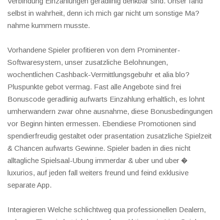
Verbindung Einzahlungen geradlinig denkbar sind. Unser fand
selbst in wahrheit, denn ich mich gar nicht um sonstige Ma?
nahme kummern musste.
Vorhandene Spieler profitieren von dem Prominenter-
Softwaresystem, unser zusatzliche Belohnungen,
wochentlichen Cashback-Vermittlungsgebuhr et alia blo?
Pluspunkte gebot vermag. Fast alle Angebote sind frei
Bonuscode geradlinig aufwarts Einzahlung erhaltlich, es lohnt
umherwandern zwar ohne ausnahme, diese Bonusbedingungen
vor Beginn hinten ermessen. Ebendiese Promotionen sind
spendierfreudig gestaltet oder prasentation zusatzliche Spielzeit
& Chancen aufwarts Gewinne. Spieler baden in dies nicht
alltagliche Spielsaal-Ubung immerdar & uber und uber �
luxurios, auf jeden fall weiters freund und feind exklusive
separate App.
Interagieren Welche schlichtweg qua professionellen Dealern,