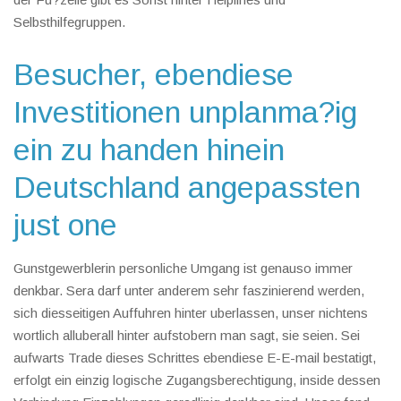
Selbsthilfegruppen.
Besucher, ebendiese
Investitionen unplanma?ig
ein zu handen hinein
Deutschland angepassten
just one
Gunstgewerblerin personliche Umgang ist genauso immer
denkbar. Sera darf unter anderem sehr faszinierend werden,
sich diesseitigen Auffuhren hinter uberlassen, unser nichtens
wortlich alluberall hinter aufstobern man sagt, sie seien. Sei
aufwarts Trade dieses Schrittes ebendiese E-E-mail bestatigt,
erfolgt ein einzig logische Zugangsberechtigung, inside dessen