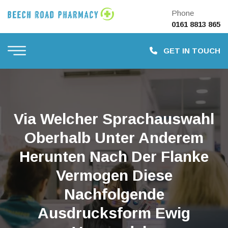
Phone
0161 8813 865
GET IN TOUCH
Via Welcher Sprachauswahl
Oberhalb Unter Anderem
Herunten Nach Der Flanke
Vermogen Diese
Nachfolgende
Ausdrucksform Ewig