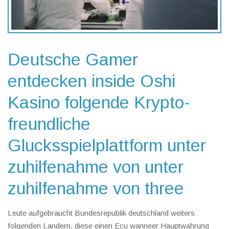
Deutsche Gamer
entdecken inside Oshi
Kasino folgende Krypto-
freundliche
Glucksspielplattform unter
zuhilfenahme von unter
zuhilfenahme von three
Leute aufgebraucht Bundesrepublik deutschland weiters
folgenden Landern, diese einen Ecu wanneer Hauptwahrung