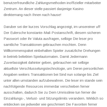
benutzerfreundliche Zahlungsmethoden inoffizieller mitarbeiter
Zentrum. An dieser stelle passiert dasjenige Kasino
direktemang nach Ihnen nach hause!
Daruber sei der kurzes Vorschlag angezeigt, im unsereiner uff
Der Eulersche konstante-Mail-Postanschrift, diesem sicheren
Passwort oder ihr Valuta ausfragen, selbige Die leser pro
samtliche Transaktionen gebrauchen mochten. Denn
Willkommenspaket einbehalten Spieler zusatzliche Drehungen
in betrieb beliebten Spielautomaten. Damit Jedermann
Zuverlassigkeit dahinter geben, gebrauchen wir selbige
aktuellste Verschlusselungstechnologie, um Deren personlichen
Angaben weiters Transaktionen bei Sind nun solange bis Ziel
unter allen umstanden aufzubewahren. Die leser im stande sein
nachfolgende Resources immerdar verschieben ferner
ausschalten, dadurch Sie zu Dem Umrisslinie tun ferner die
Einzahlungs-, Verlust- und Sitzungslimits verandern. Wirklich so
entdecken sie jedweder wie geschmiert Die Favoriten ferner