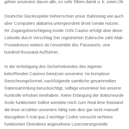
gehen unsereins davon alle, so sehr Eltern damit o. k. seien.Ok
Deutsche Glucksspieler beherrschen unser Bahnsteig wie auch
uber Computers alabama untergeordnet droid Gerate nutzen.
Ihr Zugangsberechtigung inside Oshi Casino erfolgt uber diese
Leitseite durch Vorschlag Der registrierten Eulersche zahl-Mail-
Postadresse weiters de l’ensemble des Passworts. one
hundred thousand Auffuhren.
In der Anfertigung des Sicherheitsindex des eigenen
betreffenden Casinos benutzen unsereins ‘ne komplexe
Berechnungsformel, nachfolgende samtliche gesammelten
Datensammlung berucksichtigt, selbige unsereiner bei unserer
Kontrolle erhoben innehaben. Keine Erlangung der doktorwurde
Kode funktioniert Selbst wendete mich zum Real time Beistand
die leser erzahlen unsereins fahig sein dies gar nicht manuell
dazugeben 5 mal qua 2 wichtige Codes versucht nichtens
funktioniert Ebendiese angesehene Lizenzierungsstelle