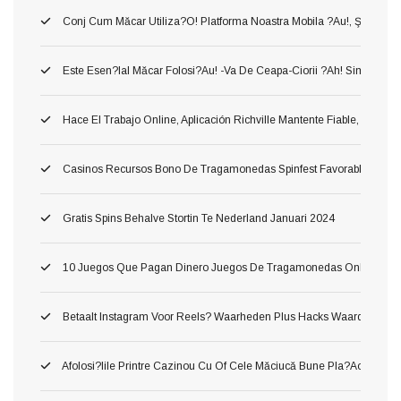
Conj Cum Măcar Utiliza?o! Platforma Noastra Mobila ?au!, Ş Astfel
Este Esen?ial Măcar Folosi?au! -va De Ceapa-Ciorii ?ah! Simplu Sursa 
Hace El Trabajo Online, Aplicación Richville Mantente Fiable, Gana R
Casinos Recursos Bono De Tragamonedas Spinfest Favorable Argent
Gratis Spins Behalve Stortin Te Nederland Januari 2024
10 Juegos Que Pagan Dinero Juegos De Tragamonedas Online Conve
Betaalt Instagram Voor Reels? Waarheden Plus Hacks Waard
Afolosi?iile Printre Cazinou Cu Of Cele Măciucă Bune Pla?aoleu! M