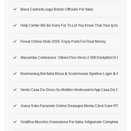
Bisca CashedLuogo Betclic Ufficiale Per Italia
Help Center We Be Sorry For To Let You Know That Your Ip Address H
Finest Online Slots 2026: Enjoy Ports For Real Money
Wazamba Confusione: Ottieni Fino Verso 2 000 DerbyBet Di Bonus, 2
Boomerang Bet Italia Bisca & Scommesse Sportive Login & App Amov
Verde Casa Da Gioco Su Mobilio Verdecasinò App Casa Da Gioco De
Joaca Solis Pacanele Online Deasupra Menta Când Oare RTP Mare Ş I
Gratifica Mucchio Ossessione Per Italia: Artigianale Completa Per Offe