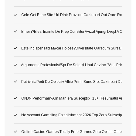
Cele Get Bune Site-Uri Dintr Provoca Cazinouri Out Oare Romania 
Binein?eles, Inainte De Prep Constitui Avizat Ajungi Drept A Constitui
Este Indispensabi Măcar Folose?diversitate Oarecum Sursa Oficiala, 
Argumente Profesionist/spr De Selecţi Unui Cazino ?au!, Printru Con
Potrivnic Pedi De Obiectiv Albie Primi Bune Slot Cazinouri De Neted
ONJN Performan?a In Manieră Susceptibil 18+ Rezumatul Articolului U
No Account Gambling Establishment 2026 Top Zero-Subscription Cas
Online Casino Games Totally Free Games Zero Obtain Otherwise Ind