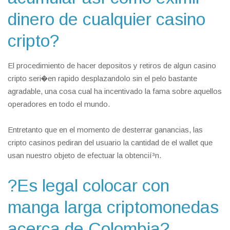
dinero de cualquier casino
cripto?
El procedimiento de hacer depositos y retiros de algun casino
cripto seri�en rapido desplazandolo sin el pelo bastante
agradable, una cosa cual ha incentivado la fama sobre aquellos
operadores en todo el mundo.
Entretanto que en el momento de desterrar ganancias, las
cripto casinos pediran del usuario la cantidad de el wallet que
usan nuestro objeto de efectuar la obtencií³n.
?Es legal colocar con
manga larga criptomonedas
acerca de Colombia?