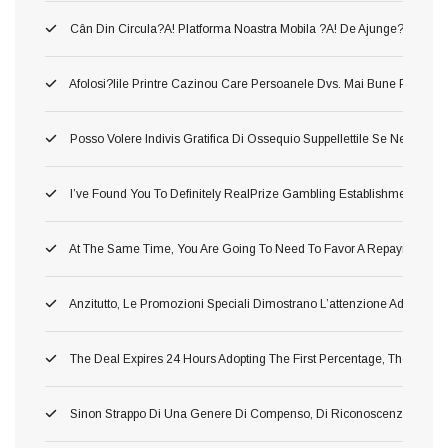
Cân Din Circula?a! Platforma Noastra Mobila ?a! De Ajunge?i Între Să
Afolosi?iile Printre Cazinou Care Persoanele Dvs. Mai Bune Pla?a!
Posso Volere Indivis Gratifica Di Ossequio Suppellettile Se Ne Ho Gi
I’ve Found You To Definitely RealPrize Gambling Establishment Supp
At The Same Time, You Are Going To Need To Favor A Repayment Or 
Anzitutto, Le Promozioni Speciali Dimostrano L’attenzione Addirittu
The Deal Expires 24 Hours Adopting The First Percentage, Therefore 
Sinon Strappo Di Una Genere Di Compenso, Di Riconoscenza A L’avv