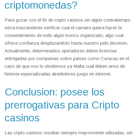
criptomonedas?
Para gozar con el fin de cripto casinos sin algún contratiempo
serí­a trascendente verificar cual el camara quiera hacer la
consentimiento de todo algún tronco organizado, algo cual
ofrece confianza desplazandolo hasta nuestro pelo decision.
Actualmente, determinados operadores deben licencias
entregadas por companias sobre paises como Curacao en el
caso de que nos lo olvidemos ya Malta cual deben anos de
historia especializadas alrededores juego en internet.
Conclusion: posee los
prerrogativas para Cripto
casinos
Las cripto casinos resultan siempre mayormente utilizadas, sin