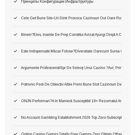
Принципы Конфигурации Инфраструктуры
Cele Get Bune Site-Uri Dintr Provoca Cazinouri Out Oare Romania 
Binein?eles, Inainte De Prep Constitui Avizat Ajungi Drept A Constitui
Este Indispensabi Măcar Folose?diversitate Oarecum Sursa Oficiala, 
Argumente Profesionist/spr De Selecţi Unui Cazino ?au!, Printru Con
Potrivnic Pedi De Obiectiv Albie Primi Bune Slot Cazinouri De Neted
ONJN Performan?a In Manieră Susceptibil 18+ Rezumatul Articolului U
No Account Gambling Establishment 2026 Top Zero-Subscription Cas
Online Casino Games Totally Free Games Zero Obtain Otherwise Ind