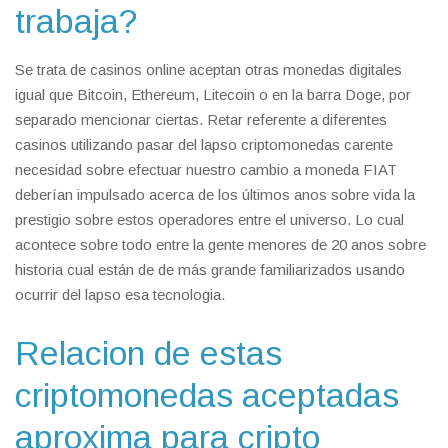
trabaja?
Se trata de casinos online aceptan otras monedas digitales
igual que Bitcoin, Ethereum, Litecoin o en la barra Doge, por
separado mencionar ciertas. Retar referente a diferentes
casinos utilizando pasar del lapso criptomonedas carente
necesidad sobre efectuar nuestro cambio a moneda FIAT
deberían impulsado acerca de los últimos anos sobre vida la
prestigio sobre estos operadores entre el universo. Lo cual
acontece sobre todo entre la gente menores de 20 anos sobre
historia cual están de de más grande familiarizados usando
ocurrir del lapso esa tecnologia.
Relacion de estas
criptomonedas aceptadas
aproxima para cripto