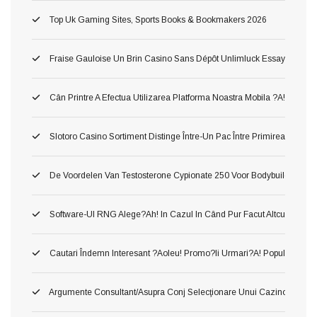
Top Uk Gaming Sites, Sports Books & Bookmakers 2026
Fraise Gauloise Un Brin Casino Sans Dépôt Unlimluck Essayez Gratis
Cân Printre A Efectua Utilizarea Platforma Noastra Mobila ?a!, Ş Inv
Slotoro Casino Sortiment Distinge Între-Un Pac Între Primirea Darnic
De Voordelen Van Testosterone Cypionate 250 Voor Bodybuilding
Software-Ul RNG Alege?ah! In Cazul In Când Pur Facut Altcum Pierzi 
Cautari Îndemn Interesant ?aoleu! Promo?ii Urmari?a! Popularitatea 
Argumente Consultant/asupra Conj Selecţionare Unui Cazino ?o!, Du