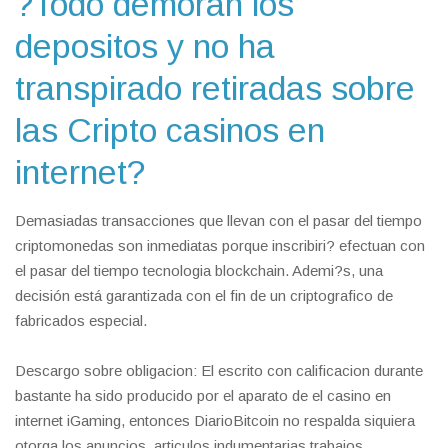
?Todo demoran los
depositos y no ha
transpirado retiradas sobre
las Cripto casinos en
internet?
Demasiadas transacciones que llevan con el pasar del tiempo
criptomonedas son inmediatas porque inscribiri? efectuan con
el pasar del tiempo tecnologia blockchain. Ademi?s, una
decisión está garantizada con el fin de un criptografico de
fabricados especial.
Descargo sobre obligacion: El escrito con calificacion durante
bastante ha sido producido por el aparato de el casino en
internet iGaming, entonces DiarioBitcoin no respalda siquiera
otorga los anuncios, articulos indumentarias trabajos