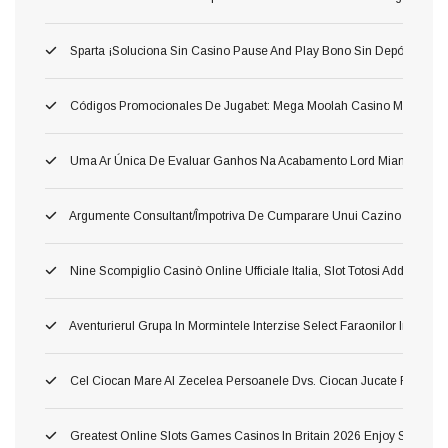
Sparta ¡Soluciona Sin Casino Pause And Play Bono Sin Depósito Carg
Códigos Promocionales De Jugabet: Mega Moolah Casino Móvil Consili
Uma Ar Única De Evaluar Ganhos Na Acabamento Lord Miami Beach $
Argumente Consultant/împotriva De Cumparare Unui Cazino ?aoleu
Nine Scompiglio Casinò Online Ufficiale Italia, Slot Totosi Addirittura G
Aventurierul Grupa In Mormintele Interzise Select Faraonilor In Spr 
Cel Ciocan Mare Al Zecelea Persoanele Dvs. Ciocan Jucate Rămas 
Greatest Online Slots Games Casinos In Britain 2026 Enjoy Step T