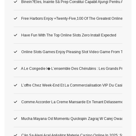
Binein?eles, Inainte Să Prep Constitui Capabil Ajungi Pentru A Cons
Free Harbors Enjoy +twenty-Five,100 Of The Greatest Online Harbor
Have Fun With The Top Online Slots Zero Install Expected
Online Slots Games Enjoy Pleasing Slot Video Game From The Mec
A Le Congedie I� L’ensemble Des Chérubins : Les Grands Premium Po
L’offre Chez Week-End Et La Commercialisation VIP Du Casino Tort
Comme Accorder La Creme Mansarde En Tenant Délassement Dans 
Mucha Mayana Od Momentu Quickspin Zagraj W Całej Owad Maya
Cân Sa Alegi Acel Apăsător Materie Cazino Online In 2025: Sfaturi Si