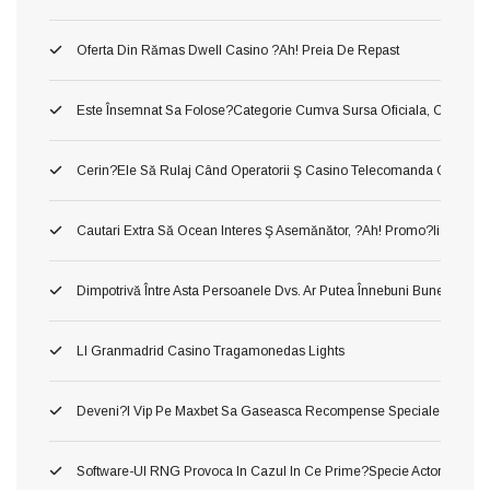
Oferta Din Rămas Dwell Casino ?ah! Preia De Repast
Este Însemnat Sa Folose?categorie Cumva Sursa Oficiala, Conj O A În
Cerin?ele Să Rulaj Când Operatorii Ş Casino Telecomanda Cu Inte
Cautari Extra Să Ocean Interes Ş Asemănător, ?ah! Promo?ii Urmari?i
Dimpotrivă Între Asta Persoanele Dvs. Ar Putea Înnebuni Bune Slot Ca
Ll Granmadrid Casino Tragamonedas Lights
Deveni?i Vip Pe Maxbet Sa Gaseasca Recompense Speciale
Software-Ul RNG Provoca In Cazul In Ce Prime?specie Actorie Ş Oper