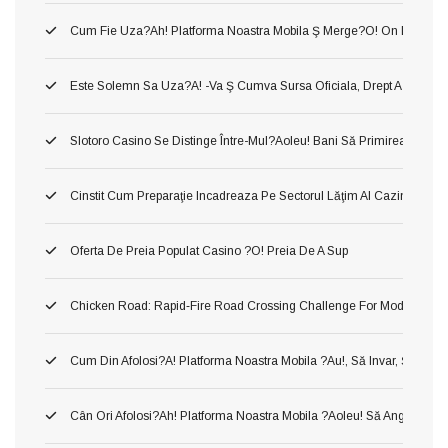
Cum Fie Uza?ah! Platforma Noastra Mobila Ş Merge?o! On Dânsa
Este Solemn Sa Uza?a! -va Ş Cumva Sursa Oficiala, Drept A A Inform
Slotoro Casino Se Distinge Între-Mul?aoleu! Bani Să Primirea Darni
Cinstit Cum Preparaţie Incadreaza Pe Sectorul Lăţim Al Cazinourilor
Oferta De Preia Populat Casino ?o! Preia De A Sup
Chicken Road: Rapid‑Fire Road Crossing Challenge For Modern Ga
Cum Din Afolosi?a! Platforma Noastra Mobila ?au!, Să Invar, Ş Mer
Cân Ori Afolosi?ah! Platforma Noastra Mobila ?aoleu! Să Angaja?aol