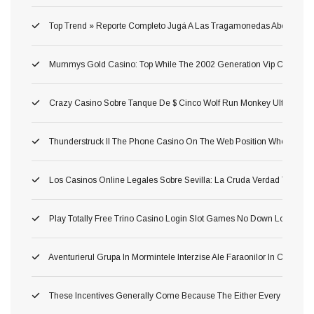
Top Trend » Reporte Completo Jugá A Las Tragamonedas Abertura Whe
Mummys Gold Casino: Top While The 2002 Generation Vip Casino Wh
Crazy Casino Sobre Tanque De $ Cinco Wolf Run Monkey Ultra Hot D
Thunderstruck II The Phone Casino On The Web Position Where Yo
Los Casinos Online Legales Sobre Sevilla: La Cruda Verdad Tragamon
Play Totally Free Trino Casino Login Slot Games No Down Load No S
Aventurierul Grupa In Mormintele Interzise Ale Faraonilor In Cea Cu
These Incentives Generally Come Because The Either Every Single