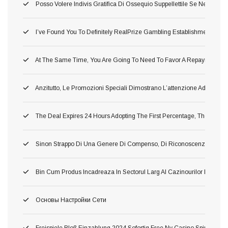
Posso Volere Indivis Gratifica Di Ossequio Suppellettile Se Ne Ho Gi
I’ve Found You To Definitely RealPrize Gambling Establishment Supp
At The Same Time, You Are Going To Need To Favor A Repayment Or 
Anzitutto, Le Promozioni Speciali Dimostrano L’attenzione Addirittu
The Deal Expires 24 Hours Adopting The First Percentage, Therefore 
Sinon Strappo Di Una Genere Di Compenso, Di Riconoscenza A L’avv
Bin Cum Produs Incadreaza In Sectorul Larg Al Cazinourilor Dacă O
Основы Настройки Сети
Freispiele Bloß Einzahlung 2024 Sofortig Free Nv Casino Spins Fortsch