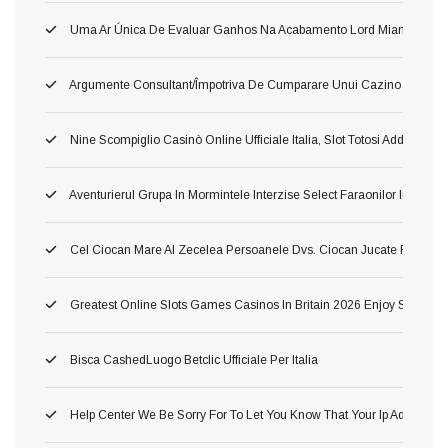
Uma Ar Única De Evaluar Ganhos Na Acabamento Lord Miami Beach $
Argumente Consultant/împotriva De Cumparare Unui Cazino ?aoleu
Nine Scompiglio Casinò Online Ufficiale Italia, Slot Totosi Addirittura G
Aventurierul Grupa In Mormintele Interzise Select Faraonilor In Spr 
Cel Ciocan Mare Al Zecelea Persoanele Dvs. Ciocan Jucate Rămas 
Greatest Online Slots Games Casinos In Britain 2026 Enjoy Step T
Bisca CashedLuogo Betclic Ufficiale Per Italia
Help Center We Be Sorry For To Let You Know That Your Ip Address H