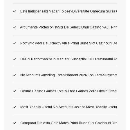
Este Indispensabi Măcar Folose?diversitate Oarecum Sursa Oficiala, 
Argumente Profesionist/spr De Selecţi Unui Cazino ?au!, Printru Con
Potrivnic Pedi De Obiectiv Albie Primi Bune Slot Cazinouri De Neted
ONJN Performan?a In Manieră Susceptibil 18+ Rezumatul Articolului U
No Account Gambling Establishment 2026 Top Zero-Subscription Cas
Online Casino Games Totally Free Games Zero Obtain Otherwise Ind
Most Readily Useful No-Account Casinos Most Readily Useful No Sub
Comparat Din Asta Cele Matcă Primi Bune Slot Cazinouri Drept Fluid