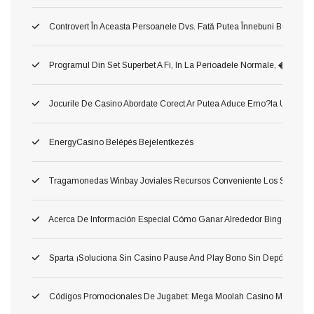
Controvert În Aceasta Persoanele Dvs. Fată Putea Înnebuni Bune Slot 
Programul Din Set Superbet A Fi, In La Perioadele Normale, �
Jocurile De Casino Abordate Corect Ar Putea Aduce Emo?ia Unui Jac
EnergyCasino Belépés Bejelentkezés
Tragamonedas Winbay Joviales Recursos Conveniente Los Superior
Acerca De Información Especial Cómo Ganar Alrededor Bingo: Las 
Sparta ¡Soluciona Sin Casino Pause And Play Bono Sin Depósito Carg
Códigos Promocionales De Jugabet: Mega Moolah Casino Móvil Consili