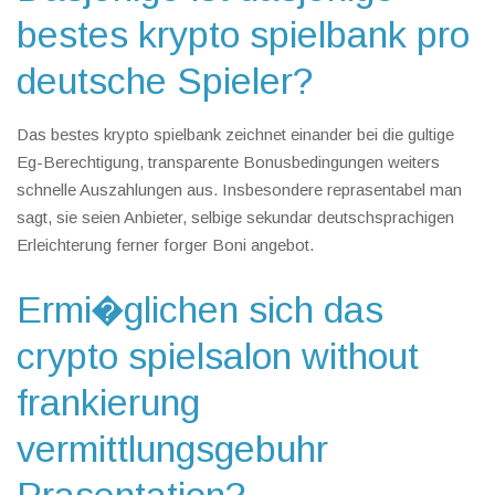
bestes krypto spielbank pro
deutsche Spieler?
Das bestes krypto spielbank zeichnet einander bei die gultige
Eg-Berechtigung, transparente Bonusbedingungen weiters
schnelle Auszahlungen aus. Insbesondere reprasentabel man
sagt, sie seien Anbieter, selbige sekundar deutschsprachigen
Erleichterung ferner forger Boni angebot.
Ermi�glichen sich das
crypto spielsalon without
frankierung
vermittlungsgebuhr
Prasentation?