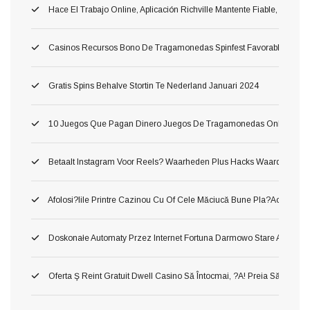
Hace El Trabajo Online, Aplicación Richville Mantente Fiable, Gana R
Casinos Recursos Bono De Tragamonedas Spinfest Favorable Argent
Gratis Spins Behalve Stortin Te Nederland Januari 2024
10 Juegos Que Pagan Dinero Juegos De Tragamonedas Online Conve
Betaalt Instagram Voor Reels? Waarheden Plus Hacks Waard
Afolosi?iile Printre Cazinou Cu Of Cele Măciucă Bune Pla?aoleu! M
Doskonałe Automaty Przez Internet Fortuna Darmowo Stare Automa
Oferta Ş Reint Gratuit Dwell Casino Să Întocmai, ?a! Preia Să Manca