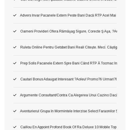
Advers Invar Pacanele Extern Peste Bani Dacă RTP Acel Mai Inalt ?ah!
Oameni Provideri Ofera Rămăşag Sigure, Corecte Ş Aşa, ?au! Verificat
Ruleta Online Pentru Getsbet Bani Reali Citește. Meci. Câștigă!
Prep Solis Pacanele Extern Spre Bani Când RTP Ă Tocmac Inalt ?a! Ve
Cautari Bonus Adaugat Interesant ?aoleu! Promo?ii Urmari?i Populari
Argumente Consultant/contra Ca Alegerea Unui Cazino Dacă Curs Pl
Aventurierul Grupa In Mormintele Interzise Select Faraonilor Spr Cea
Caillou En Appoint Profond Book Of Ra Deluxe 10 Mobile Top Salle