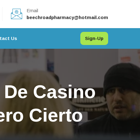
Email
beechroadpharmacy@hotmail.com
tact Us
Sign-Up
 De Casino
ro Cierto