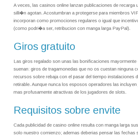
A veces, las casinos online lanzan publicaciones de recarga 
silli�n agotan. Acostumbran a protegerse para miembros VI
M
incorporan como promociones regulares o igual que incentivo 
(como podri�a ser, retribucion con manga larga PayPal).
hooting Anche FAQ Dettagliate, E Progettata A Ottimizzare L’esperie
Giros gratuito
 Slot Raptor Doublemax 2 Di Yggdrasil Solo Intimamente Dell’App S
Las giros regalado son unas las bonificaciones mayormente 
oglio Di Alta Qualita, In Ulteriore 3
suenan: giros de tragamonedas que no os cuestan ninguna 
recursos sobre rebaja con el pasar del tiempo instalaciones 
nător, ?aoleu! Preia Din Stârni Mancare
retirable. Aunque nunca los esposos operadores las incluyen
mas profusamente atractivas de los jugadores de slots.
ntare Fitto Ove Ti Imbatterai, L’emozione E Garantita
Requisitos sobre envite
ă Lărgime Al Cazinourilor Cu Tombole De Pe SUA
Cada publicidad de casino online resulta con manga larga sus
solo nuestro comienzo; ademas deberias pensar las fechas so
i Off Romania În 2026