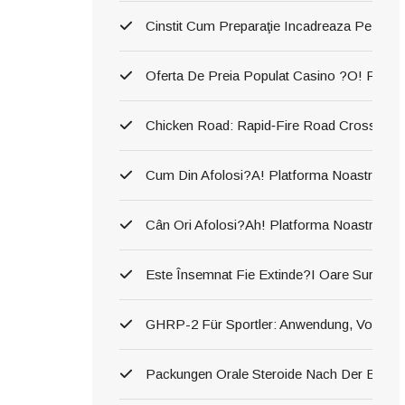
Cinstit Cum Preparaţie Incadreaza Pe Secto
Oferta De Preia Populat Casino ?o! Preia
Chicken Road: Rapid‑Fire Road Crossing 
Cum Din Afolosi?a! Platforma Noastra Mob
Cân Ori Afolosi?ah! Platforma Noastra Mob
Este Însemnat Fie Extinde?i Oare Sursa Ofi
GHRP-2 Für Sportler: Anwendung, Vorteile 
Packungen Orale Steroide Nach Der Einn