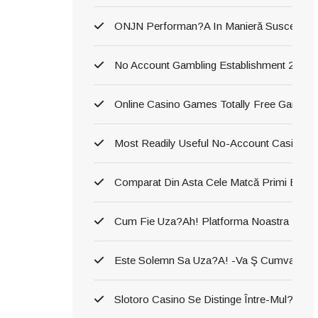
ONJN Performan?a In Manieră Susceptibil 18
No Account Gambling Establishment 2026 T
Online Casino Games Totally Free Games Ze
Most Readily Useful No-Account Casinos M
Comparat Din Asta Cele Matcă Primi Bune S
Cum Fie Uza?ah! Platforma Noastra Mobi
Este Solemn Sa Uza?a! -va Ş Cumva Sursa O
Slotoro Casino Se Distinge Între-Mul?aole