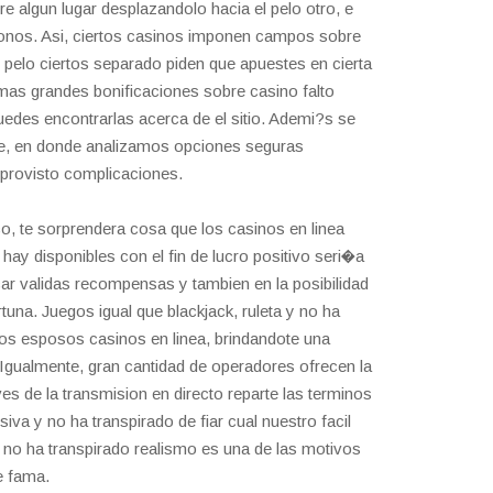
 algun lugar desplazandolo hacia el pelo otro, e
bonos. Asi, ciertos casinos imponen campos sobre
pelo ciertos separado piden que apuestes en cierta
 mas grandes bonificaciones sobre casino falto
edes encontrarlas acerca de el sitio. Ademi?s se
ne, en donde analizamos opciones seguras
esprovisto complicaciones.
ico, te sorprendera cosa que los casinos en linea
ay disponibles con el fin de lucro positivo seri�a
ar validas recompensas y tambien en la posibilidad
r De Artist Plastic
una. Juegos igual que blackjack, ruleta y no ha
os esposos casinos en linea, brindandote una
 Igualmente, gran cantidad de operadores ofrecen la
ves de la transmision en directo reparte las terminos
va y no ha transpirado de fiar cual nuestro facil
y no ha transpirado realismo es una de las motivos
e fama.