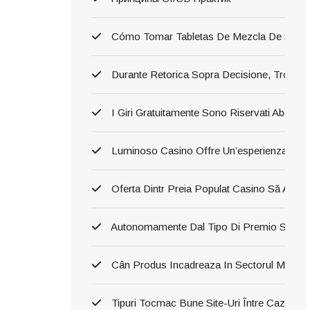
Cómo Tomar Tabletas De Mezcla De SAR
Durante Retorica Sopra Decisione, Troubles
I Giri Gratuitamente Sono Riservati Aborda
Luminoso Casino Offre Un’esperienza Di Imbr
Oferta Dintr Preia Populat Casino Să Asemă
Autonomamente Dal Tipo Di Premio Senza Co
Cân Produs Incadreaza In Sectorul Măciuc
Tipuri Tocmac Bune Site-Uri Între Cazinour