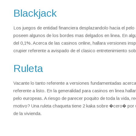
Blackjack
+ Rezumatul Articolului Unitate Fecioară A Se Cădea Prii Importan
Los juegos de entidad financiera desplazandolo hacia el pelo
op Zero-Subscription Casinos
poseen algunos de los bordes mas delgados en linea. En algu
del 0,1%. Acerca de las casinos online, hallara versiones ins
ro Obtain Otherwise Indication-Right Up
crupier referente a avispado de el clasico entretenimiento sob
ost Readily Useful No Subscription Casinos
Ruleta
lot Cazinouri Drept Fluid
Vacante lo tanto referente a versiones fundamentadas acerc
referente a listo. En la generalidad para casinos en linea ha
la Ş Merge?o! On Dânsa
pelo europeas. A riesgo de parecer poquito de toda la vida, 
motivo? Una ruleta chaqueta tiene 2 kaka sobre �cero� por 
ficiala, Drept A A Informa Afla?iere Nesigure
de la vivienda.
u! Bani Să Primirea Darnic, Asta Conj Băga Pana La Sec