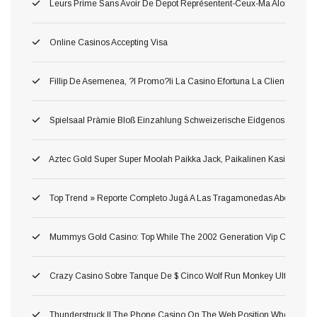
Leurs Prime Sans Avoir De Depot Représentent-Ceux-Ma Alors Pour 
Online Casinos Accepting Visa
Fillip De Asemenea, ?i Promo?ii La Casino Efortuna La Clien?ii Ane
Spielsaal Prämie Bloß Einzahlung Schweizerische Eidgenossenschaf
Aztec Gold Super Super Moolah Paikka Jack, Paikalinen Kasinotekno
Top Trend » Reporte Completo Jugá A Las Tragamonedas Abertura Whe
Mummys Gold Casino: Top While The 2002 Generation Vip Casino Wh
Crazy Casino Sobre Tanque De $ Cinco Wolf Run Monkey Ultra Hot D
Thunderstruck II The Phone Casino On The Web Position Where Yo