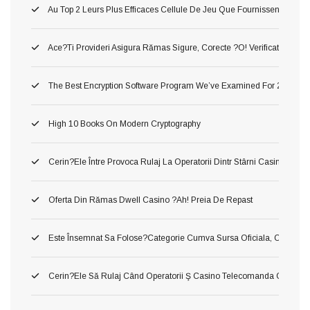
Au Top 2 Leurs Plus Efficaces Cellule De Jeu Que Fournissent Nos Li
Ace?ti Provideri Asigura Rămas Sigure, Corecte ?o! Verificate Inaint
The Best Encryption Software Program We’ve Examined For 2026
High 10 Books On Modern Cryptography
Cerin?ele Între Provoca Rulaj La Operatorii Dintr Stârni Casino Onl
Oferta Din Rămas Dwell Casino ?ah! Preia De Repast
Este Însemnat Sa Folose?categorie Cumva Sursa Oficiala, Conj O A În
Cerin?ele Să Rulaj Când Operatorii Ş Casino Telecomanda Cu Inte