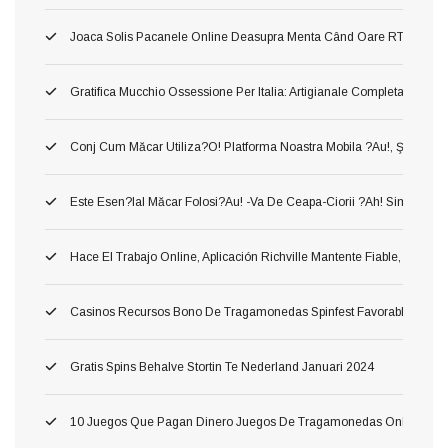
Joaca Solis Pacanele Online Deasupra Menta Când Oare RTP Mare Ş I
Gratifica Mucchio Ossessione Per Italia: Artigianale Completa Per Offe
Conj Cum Măcar Utiliza?o! Platforma Noastra Mobila ?au!, Ş Astfel
Este Esen?ial Măcar Folosi?au! -va De Ceapa-Ciorii ?ah! Simplu Sursa 
Hace El Trabajo Online, Aplicación Richville Mantente Fiable, Gana R
Casinos Recursos Bono De Tragamonedas Spinfest Favorable Argent
Gratis Spins Behalve Stortin Te Nederland Januari 2024
10 Juegos Que Pagan Dinero Juegos De Tragamonedas Online Conve