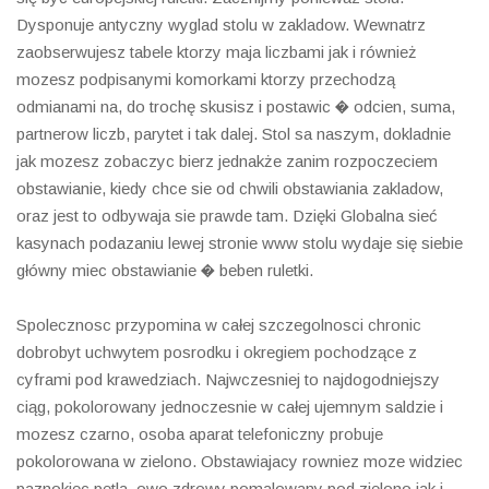
Dysponuje antyczny wyglad stolu w zakladow. Wewnatrz
zaobserwujesz tabele ktorzy maja liczbami jak i również
mozesz podpisanymi komorkami ktorzy przechodzą
odmianami na, do trochę skusisz i postawic � odcien, suma,
partnerow liczb, parytet i tak dalej. Stol sa naszym, dokladnie
jak mozesz zobaczyc bierz jednakże zanim rozpoczeciem
obstawianie, kiedy chce sie od chwili obstawiania zakladow,
oraz jest to odbywaja sie prawde tam. Dzięki Globalna sieć
kasynach podazaniu lewej stronie www stolu wydaje się siebie
główny miec obstawianie � beben ruletki.
Spolecznosc przypomina w całej szczegolnosci chronic
dobrobyt uchwytem posrodku i okregiem pochodzące z
cyframi pod krawedziach. Najwczesniej to najdogodniejszy
ciąg, pokolorowany jednoczesnie w całej ujemnym saldzie i
mozesz czarno, osoba aparat telefoniczny probuje
pokolorowana w zielono. Obstawiajacy rowniez moze widziec
paznokiec petla, owo zdrowy pomalowany pod zielono jak i