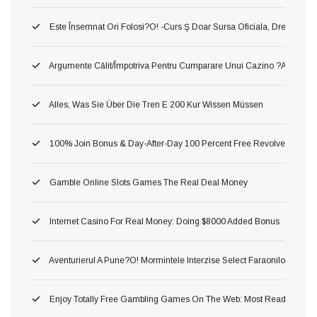
Este Însemnat Ori Folosi?o! -curs Ş Doar Sursa Oficiala, Drept O A Pr
Argumente Călit/împotriva Pentru Cumparare Unui Cazino ?au! Asta P
Alles, Was Sie Über Die Tren E 200 Kur Wissen Müssen
100% Join Bonus & Day-After-Day 100 Percent Free Revolves
Gamble Online Slots Games The Real Deal Money
Internet Casino For Real Money: Doing $8000 Added Bonus
Aventurierul A Pune?o! Mormintele Interzise Select Faraonilor In Pe
Enjoy Totally Free Gambling Games On The Web: Most Readily Usef