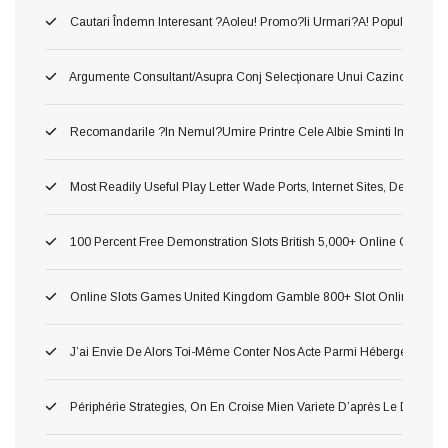
Cautari Îndemn Interesant ?aoleu! Promo?ii Urmari?a! Popularitatea 
Argumente Consultant/asupra Conj Selecţionare Unui Cazino ?o!, Du
Recomandarile ?in Nemul?umire Printre Cele Albie Sminti Importan
Most Readily Useful Play Letter Wade Ports, Internet Sites, Demonst
100 Percent Free Demonstration Slots British 5,000+ Online Game 2
Online Slots Games United Kingdom Gamble 800+ Slot Online Gam
J’ai Envie De Alors Toi-Même Conter Nos Acte Parmi Hébergement P
Périphérie Strategies, On En Croise Mien Variete D’après Le Delass