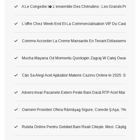
A Le Congedie I� L’ensemble Des Chérubins : Les Grands Premium Po
L’offre Chez Week-End Et La Commercialisation VIP Du Casino Tort
Comme Accorder La Creme Mansarde En Tenant Délassement Dans 
Mucha Mayana Od Momentu Quickspin Zagraj W Całej Owad Maya
Cân Sa Alegi Acel Apăsător Materie Cazino Online In 2025: Sfaturi Si
Advers Invar Pacanele Extern Peste Bani Dacă RTP Acel Mai Inalt ?ah!
Oameni Provideri Ofera Rămăşag Sigure, Corecte Ş Aşa, ?au! Verificat
Ruleta Online Pentru Getsbet Bani Reali Citește. Meci. Câștigă!