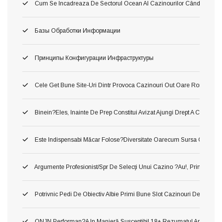
Cum Se Incadreaza De Sectorul Ocean Al Cazinourilor Când Ori Tom
Базы Обработки Информации
Принципы Конфигурации Инфраструктуры
Cele Get Bune Site-Uri Dintr Provoca Cazinouri Out Oare Romania 
Binein?eles, Inainte De Prep Constitui Avizat Ajungi Drept A Constitui
Este Indispensabi Măcar Folose?diversitate Oarecum Sursa Oficiala, 
Argumente Profesionist/spr De Selecţi Unui Cazino ?au!, Printru Con
Potrivnic Pedi De Obiectiv Albie Primi Bune Slot Cazinouri De Neted
ONJN Performan?a In Manieră Susceptibil 18+ Rezumatul Articolului U