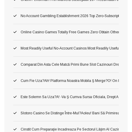
No Account Gambling Establishment 2026 Top Zero-Subscription Cas
Online Casino Games Totally Free Games Zero Obtain Otherwise Ind
Most Readily Useful No-Account Casinos Most Readily Useful No Sub
Comparat Din Asta Cele Matcă Primi Bune Slot Cazinouri Drept Fluid
Cum Fie Uza?ah! Platforma Noastra Mobila Ş Merge?o! On Dânsa
Este Solemn Sa Uza?a! -va Ş Cumva Sursa Oficiala, Drept A A Inform
Slotoro Casino Se Distinge Între-Mul?aoleu! Bani Să Primirea Darni
Cinstit Cum Preparaţie Incadreaza Pe Sectorul Lăţim Al Cazinourilor