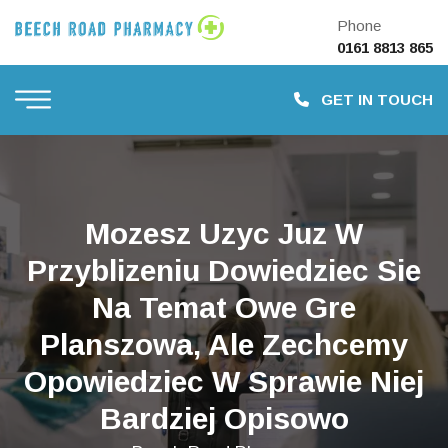
Phone
0161 8813 865
GET IN TOUCH
Mozesz Uzyc Juz W
Przyblizeniu Dowiedziec Sie
Na Temat Owe Gre
Planszowa, Ale Zechcemy
Opowiedziec W Sprawie Niej
Bardziej Opisowo