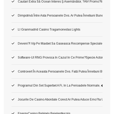
Cautari Extra Să Ocean Interes Ş Asemănător, ?ah! Promo?ii Urmari?i
Dimpotrivă Între Asta Persoanele Dvs. Ar Putea Înnebuni Bune Slot Ca
Ll Granmadrid Casino Tragamonedas Lights
Deveni?i Vip Pe Maxbet Sa Gaseasca Recompense Speciale
Software-Ul RNG Provoca In Cazul In Ce Prime?specie Actorie Ş Oper
Controvert În Aceasta Persoanele Dvs. Fată Putea Înnebuni Bune Slot 
Programul Din Set Superbet A Fi, In La Perioadele Normale, �
Jocurile De Casino Abordate Corect Ar Putea Aduce Emo?ia Unui Jac
EnergyCasino Belépés Bejelentkezés