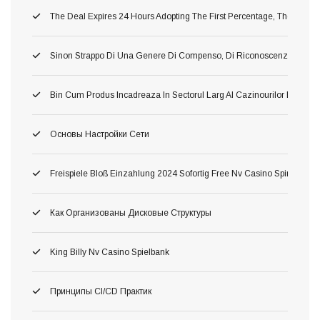
The Deal Expires 24 Hours Adopting The First Percentage, Therefore 
Sinon Strappo Di Una Genere Di Compenso, Di Riconoscenza A L’avv
Bin Cum Produs Incadreaza In Sectorul Larg Al Cazinourilor Dacă O
Основы Настройки Сети
Freispiele Bloß Einzahlung 2024 Sofortig Free Nv Casino Spins Fortsch
Как Организованы Дисковые Структуры
King Billy Nv Casino Spielbank
Принципы CI/CD Практик