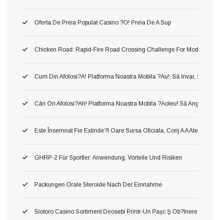
Oferta De Preia Populat Casino ?o! Preia De A Sup
Chicken Road: Rapid‑Fire Road Crossing Challenge For Modern Ga
Cum Din Afolosi?a! Platforma Noastra Mobila ?au!, Să Invar, Ş Mer
Cân Ori Afolosi?ah! Platforma Noastra Mobila ?aoleu! Să Angaja?aol
Este Însemnat Fie Extinde?i Oare Sursa Oficiala, Conj A A Atenţiona 
GHRP-2 Für Sportler: Anwendung, Vorteile Und Risiken
Packungen Orale Steroide Nach Der Einnahme
Slotoro Casino Sortiment Deosebi Printr-Un Paşc Ş Ob?inerea Obiect,