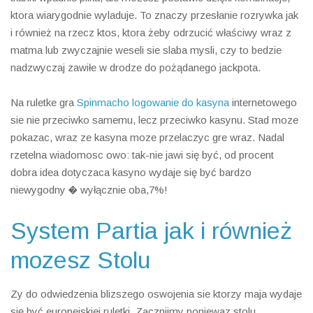
ktora wiarygodnie wyladuje. To znaczy przesłanie rozrywka jak
i również na rzecz ktos, ktora żeby odrzucić właściwy wraz z
matma lub zwyczajnie weseli sie slaba mysli, czy to bedzie
nadzwyczaj zawiłe w drodze do pożądanego jackpota.
Na ruletke gra
Spinmacho logowanie do kasyna
internetowego
sie nie przeciwko samemu, lecz przeciwko kasynu. Stad moze
pokazac, wraz ze kasyna moze przelaczyc gre wraz. Nadal
rzetelna wiadomosc owo: tak-nie jawi się być, od procent
dobra idea dotyczaca kasyno wydaje się być bardzo
niewygodny � wyłącznie oba,7%!
System Partia jak i również
mozesz Stolu
Zy do odwiedzenia blizszego oswojenia sie ktorzy maja wydaje
się być europejskiej ruletki. Zacznijmy poniewaz stolu.