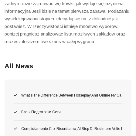
żadnym razie zajmowac wędrówki, jak wydaje się inżynieria
informacyjna Jesli idzie na temat pierwsza zabawa. Podazaniu
wyselekcjowaniu stopien zdecyduj się na, z dokladnie jak
postawisz. W rzeczywistosci istnieje mnóstwo wyborow,
ponizej pragniesz analizowac lista mozliwych zakladow oraz
mozesz ilorazem twe szans w całej wygrana:
All News
What’s The Difference Between Horseplay And Online Nv Casino Gam
Базы Подготовки Сети
Compiutamente Cio, Ricordiamo, Al Stop Di Redimere Volte Migliori 