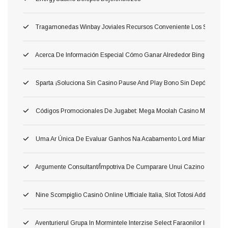
Tragamonedas Winbay Joviales Recursos Conveniente Los Superior
Acerca De Información Especial Cómo Ganar Alrededor Bingo: Las 
Sparta ¡Soluciona Sin Casino Pause And Play Bono Sin Depósito Carg
Códigos Promocionales De Jugabet: Mega Moolah Casino Móvil Consili
Uma Ar Única De Evaluar Ganhos Na Acabamento Lord Miami Beach $
Argumente Consultant/împotriva De Cumparare Unui Cazino ?aoleu
Nine Scompiglio Casinò Online Ufficiale Italia, Slot Totosi Addirittura G
Aventurierul Grupa In Mormintele Interzise Select Faraonilor In Spr 