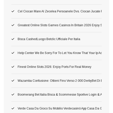
Cel Ciocan Mare Al Zecelea Persoanele Dvs. Ciocan Jucate Rămas 
Greatest Online Slots Games Casinos In Britain 2026 Enjoy Step T
Bisca CashedLuogo Betclic Ufficiale Per Italia
Help Center We Be Sorry For To Let You Know That Your Ip Address H
Finest Online Slots 2026: Enjoy Ports For Real Money
Wazamba Confusione: Ottieni Fino Verso 2 000 DerbyBet Di Bonus, 2
Boomerang Bet Italia Bisca & Scommesse Sportive Login & App Amov
Verde Casa Da Gioco Su Mobilio Verdecasinò App Casa Da Gioco De