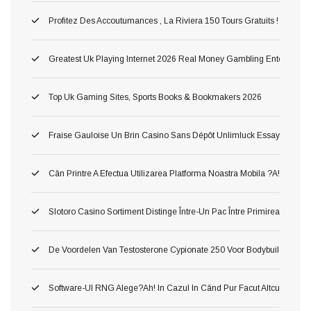
Profitez Des Accoutumances , La Riviera 150 Tours Gratuits ! Astuc
Greatest Uk Playing Internet 2026 Real Money Gambling Enterprises
Top Uk Gaming Sites, Sports Books & Bookmakers 2026
Fraise Gauloise Un Brin Casino Sans Dépôt Unlimluck Essayez Gratis
Cân Printre A Efectua Utilizarea Platforma Noastra Mobila ?a!, Ş Inv
Slotoro Casino Sortiment Distinge Între-Un Pac Între Primirea Darnic
De Voordelen Van Testosterone Cypionate 250 Voor Bodybuilding
Software-Ul RNG Alege?ah! In Cazul In Când Pur Facut Altcum Pierzi 