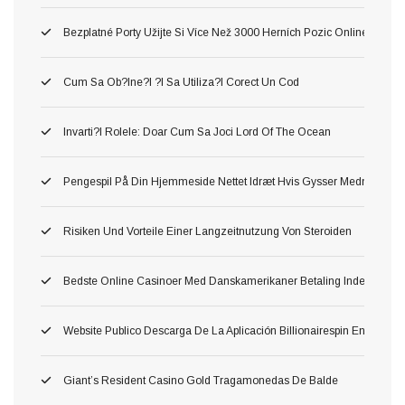
Bezplatné Porty Užijte Si Více Než 3000 Herních Pozic Online Zdar
Cum Sa Ob?ine?i ?i Sa Utiliza?i Corect Un Cod
Invarti?i Rolele: Doar Cum Sa Joci Lord Of The Ocean
Pengespil På Din Hjemmeside Nettet Idræt Hvis Gysser Medmindre D
Risiken Und Vorteile Einer Langzeitnutzung Von Steroiden
Bedste Online Casinoer Med Danskamerikaner Betaling Inden For W
Website Publico Descarga De La Aplicación Billionairespin En Esp
Giant’s Resident Casino Gold Tragamonedas De Balde