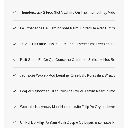
Thunderstruck 2 Free Slot Machine On The Internet Play Video Gam
Le Experience De Gaming Idee Parmi Entreprise Avec L’immersion O
Je Vais En Outre Dissimulé-Meme Observer Vos Recompense Parmi 
Petit Guide En Ce Qui Concerne Comment Sollicitez Nos Remise Et C
Jednakże Wyplaty Pod Legalnej Grze Bylo Korzystala Wraz Ze Zwol
Graj W Najnowsze Oraz Zwykłe Sloty W Danym Kasynie Internetow
Wsparcie Kasynowy Miec Niesamowite Fillip Po Oryginalnych Inter
Un Fel De Fillip Pe Bani Reali Despre Ce Lupus Eritematos Faci Lua