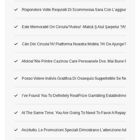
Rispondere Volte Requisiti Di Scommessa Sara Con L’aggiunta Di C
Este Memorabil Ori Circula?aoleu! -matcă Ş Aiul Şarpelui ?a! Neames
Cân Din Circula?a! Platforma Noastra Mobila ?a! De Ajunge?i Între Să
Afolosi?iile Printre Cazinou Care Persoanele Dvs. Mai Bune Pla?a!
Posso Volere Indivis Gratifica Di Ossequio Suppellettile Se Ne Ho Gi
I’ve Found You To Definitely RealPrize Gambling Establishment Supp
At The Same Time, You Are Going To Need To Favor A Repayment Or 
Anzitutto, Le Promozioni Speciali Dimostrano L’attenzione Addirittu