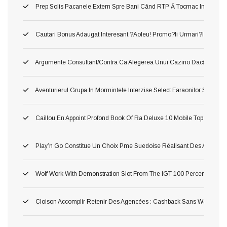
Prep Solis Pacanele Extern Spre Bani Când RTP Ă Tocmac Inalt ?a! Ve
Cautari Bonus Adaugat Interesant ?aoleu! Promo?ii Urmari?i Populari
Argumente Consultant/contra Ca Alegerea Unui Cazino Dacă Curs Pl
Aventurierul Grupa In Mormintele Interzise Select Faraonilor Spr Cea
Caillou En Appoint Profond Book Of Ra Deluxe 10 Mobile Top Salle
Play’n Go Constitue Un Choix Pme Suedoise Réalisant Des Atones 
Wolf Work With Demonstration Slot From The IGT 100 Percent Free 
Cloison Accomplir Retenir Des Agencées : Cashback Sans Wager