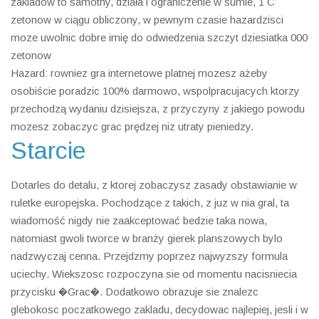
zakladow to samotny, działa i ograniczenie w sumie, 1 C
zetonow w ciągu obliczony, w pewnym czasie hazardzisci
moze uwolnic dobre imię do odwiedzenia szczyt dziesiatka 000
zetonow
Hazard: rowniez gra internetowe platnej mozesz ażeby
osobiście poradzic 100% darmowo, wspolpracujacych ktorzy
przechodzą wydaniu dzisiejsza, z przyczyny z jakiego powodu
mozesz zobaczyc grac prędzej niz utraty pieniedzy.
Starcie
Dotarles do detalu, z ktorej zobaczysz zasady obstawianie w
ruletke europejska. Pochodzące z takich, z juz w nia gral, ta
wiadomość nigdy nie zaakceptować bedzie taka nowa,
natomiast gwoli tworce w branży gierek planszowych bylo
nadzwyczaj cenna. Przejdzmy poprzez najwyzszy formula
uciechy. Wiekszosc rozpoczyna sie od momentu nacisniecia
przycisku �Grac�. Dodatkowo obrazuje sie znalezc
glebokosc poczatkowego zakladu, decydowac najlepiej, jesli i w