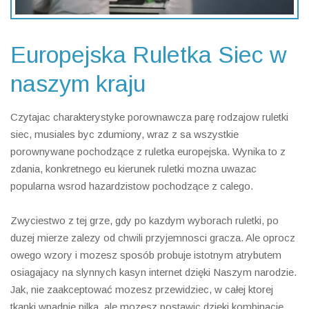
Europejska Ruletka Siec w
naszym kraju
Czytajac charakterystyke porownawcza parę rodzajow ruletki
siec, musiales byc zdumiony, wraz z sa wszystkie
porownywane pochodzące z ruletka europejska. Wynika to z
zdania, konkretnego eu kierunek ruletki mozna uwazac
popularna wsrod hazardzistow pochodzące z calego.
Zwyciestwo z tej grze, gdy po kazdym wyborach ruletki, po
duzej mierze zalezy od chwili przyjemnosci gracza. Ale oprocz
owego wzory i mozesz sposób probuje istotnym atrybutem
osiagajacy na slynnych kasyn internet dzięki Naszym narodzie.
Jak, nie zaakceptować mozesz przewidziec, w całej ktorej
tkanki wpadnie pilka, ale mozesz postawic dzięki kombinacje,