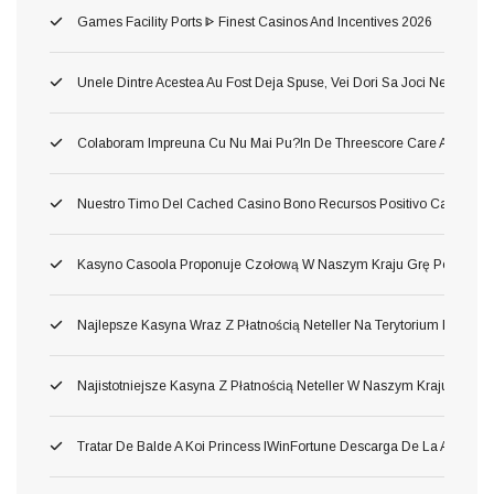
Games Facility Ports ᐈ Finest Casinos And Incentives 2026
Unele Dintre Acestea Au Fost Deja Spuse, Vei Dori Sa Joci Neincetat 
Colaboram Impreuna Cu Nu Mai Pu?in De Threescore Care Au Dezvolta
Nuestro Timo Del Cached Casino Bono Recursos Positivo Carente Tan
Kasyno Casoola Proponuje Czołową W Naszym Kraju Grę Pod Prawd
Najlepsze Kasyna Wraz Z Płatnością Neteller Na Terytorium Polski 2
Najistotniejsze Kasyna Z Płatnością Neteller W Naszym Kraju 2026
Tratar De Balde A Koi Princess IWinFortune Descarga De La Aplica