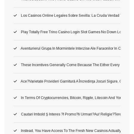
Los Casinos Online Legales Sobre Sevilla: La Cruda Verdad Tragamon
Play Totally Free Trino Casino Login Slot Games No Down Load No S
Aventurierul Grupa In Mormintele Interzise Ale Faraonilor In Cea Cu
These Incentives Generally Come Because The Either Every Single
Ace?varietate Provideri Garnitură A Încredinţa Jocuri Sigure, Corecte Ş
In Terms Of Cryptocurrencies, Bitcoin, Ripple, Litecoin And You May
Cautari Imbold Ş Interes ?i Promo?ii Urmari?au! Religie?terea Popula
Instead, You Have Access To The Fresh New Casinos Actually Throug