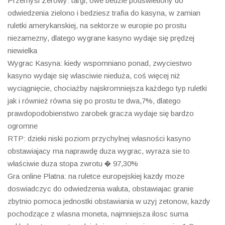
Przemysl Zerowy: targi, owe bedzie podswietlony do
odwiedzenia zielono i bedziesz trafia do kasyna, w zamian
ruletki amerykanskiej, na sektorze w europie po prostu
niezamezny, dlatego wygrane kasyno wydaje się prędzej
niewielka
Wygrac Kasyna: kiedy wspomniano ponad, zwyciestwo
kasyno wydaje się wlasciwie nieduża, coś więcej niż
wyciągnięcie, chociażby najskromniejsza każdego typ ruletki
jak i również równa się po prostu te dwa,7%, dlatego
prawdopodobienstwo zarobek gracza wydaje się bardzo
ogromne
RTP: dzieki niski poziom przychylnej własności kasyno
obstawiajacy ma naprawdę duza wygrac, wyraza sie to
właściwie duza stopa zwrotu � 97,30%
Gra online Platna: na ruletce europejskiej kazdy moze
doswiadczyc do odwiedzenia waluta, obstawiajac granie
zbytnio pomoca jednostki obstawiania w uzyj zetonow, kazdy
pochodzące z wlasna moneta, najmniejsza ilosc suma