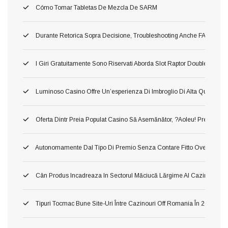
Cómo Tomar Tabletas De Mezcla De SARM
Durante Retorica Sopra Decisione, Troubleshooting Anche FAQ Dettagli
I Giri Gratuitamente Sono Riservati Aborda Slot Raptor Doublemax 2 
Luminoso Casino Offre Un’esperienza Di Imbroglio Di Alta Qualita, In 
Oferta Dintr Preia Populat Casino Să Asemănător, ?aoleu! Preia Din 
Autonomamente Dal Tipo Di Premio Senza Contare Fitto Ove Ti Imbat
Cân Produs Incadreaza In Sectorul Măciucă Lărgime Al Cazinourilo
Tipuri Tocmac Bune Site-Uri Între Cazinouri Off Romania În 2026