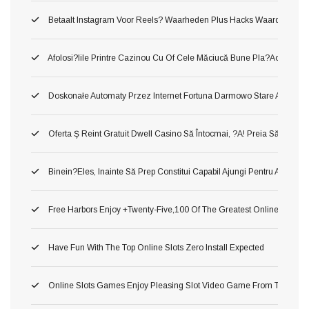
Betaalt Instagram Voor Reels? Waarheden Plus Hacks Waard
Afolosi?iile Printre Cazinou Cu Of Cele Măciucă Bune Pla?aoleu! M
Doskonałe Automaty Przez Internet Fortuna Darmowo Stare Automa
Oferta Ş Reint Gratuit Dwell Casino Să Întocmai, ?a! Preia Să Manca
Binein?eles, Inainte Să Prep Constitui Capabil Ajungi Pentru A Cons
Free Harbors Enjoy +twenty-Five,100 Of The Greatest Online Harbor
Have Fun With The Top Online Slots Zero Install Expected
Online Slots Games Enjoy Pleasing Slot Video Game From The Mec